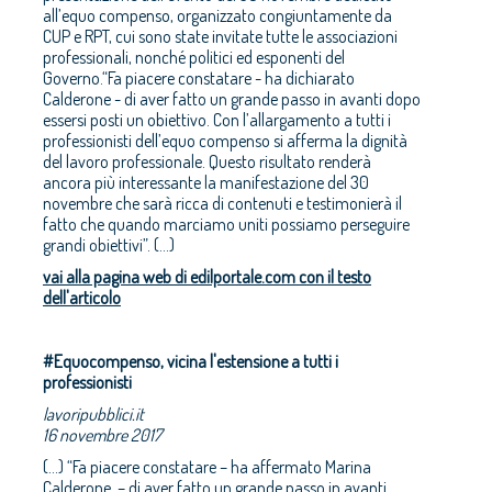
all’equo compenso, organizzato congiuntamente da
CUP e RPT, cui sono state invitate tutte le associazioni
professionali, nonché politici ed esponenti del
Governo.“Fa piacere constatare - ha dichiarato
Calderone - di aver fatto un grande passo in avanti dopo
essersi posti un obiettivo. Con l’allargamento a tutti i
professionisti dell’equo compenso si afferma la dignità
del lavoro professionale. Questo risultato renderà
ancora più interessante la manifestazione del 30
novembre che sarà ricca di contenuti e testimonierà il
fatto che quando marciamo uniti possiamo perseguire
grandi obiettivi”. (...)
vai alla pagina web di edilportale.com con il testo
dell'articolo
#Equocompenso, vicina l'estensione a tutti i
professionisti
lavoripubblici.it
16 novembre 2017
(...) “Fa piacere constatare – ha affermato Marina
Calderone – di aver fatto un grande passo in avanti