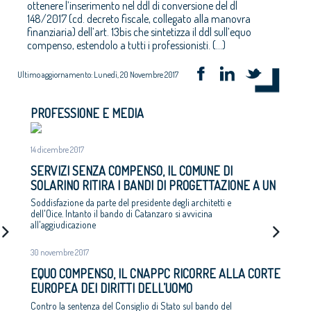
ottenere l’inserimento nel ddl di conversione del dl
148/2017 (cd. decreto fiscale, collegato alla manovra
finanziaria) dell’art. 13bis che sintetizza il ddl sull’equo
compenso, estendolo a tutti i professionisti. (...)
Ultimo aggiornamento: Lunedì, 20 Novembre 2017
PROFESSIONE E MEDIA
14 dicembre 2017
SERVIZI SENZA COMPENSO, IL COMUNE DI
SOLARINO RITIRA I BANDI DI PROGETTAZIONE A UN
EURO
Soddisfazione da parte del presidente degli architetti e
dell'Oice. Intanto il bando di Catanzaro si avvicina
all'aggiudicazione
30 novembre 2017
EQUO COMPENSO, IL CNAPPC RICORRE ALLA CORTE
EUROPEA DEI DIRITTI DELL’UOMO
Contro la sentenza del Consiglio di Stato sul bando del