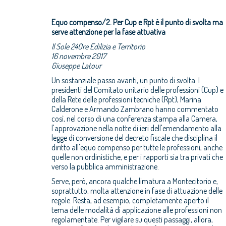
Equo compenso/2. Per Cup e Rpt è il punto di svolta ma
serve attenzione per la fase attuativa
Il Sole 24Ore Edilizia e Territorio
16 novembre 2017
Giuseppe Latour
Un sostanziale passo avanti, un punto di svolta. I
presidenti del Comitato unitario delle professioni (Cup) e
della Rete delle professioni tecniche (Rpt), Marina
Calderone e Armando Zambrano hanno commentato
così, nel corso di una conferenza stampa alla Camera,
l'approvazione nella notte di ieri dell'emendamento alla
legge di conversione del decreto fiscale che disciplina il
diritto all'equo compenso per tutte le professioni, anche
quelle non ordinistiche, e per i rapporti sia tra privati che
verso la pubblica amministrazione.
Serve, però, ancora qualche limatura a Montecitorio e,
soprattutto, molta attenzione in fase di attuazione delle
regole. Resta, ad esempio, completamente aperto il
tema delle modalità di applicazione alle professioni non
regolamentate. Per vigilare su questi passaggi, allora,