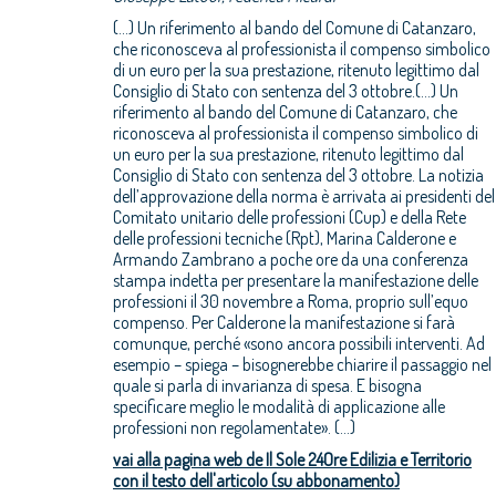
(...) Un riferimento al bando del Comune di Catanzaro,
che riconosceva al professionista il compenso simbolico
di un euro per la sua prestazione, ritenuto legittimo dal
Consiglio di Stato con sentenza del 3 ottobre.(...) Un
riferimento al bando del Comune di Catanzaro, che
riconosceva al professionista il compenso simbolico di
un euro per la sua prestazione, ritenuto legittimo dal
Consiglio di Stato con sentenza del 3 ottobre. La notizia
dell’approvazione della norma è arrivata ai presidenti del
Comitato unitario delle professioni (Cup) e della Rete
delle professioni tecniche (Rpt), Marina Calderone e
Armando Zambrano a poche ore da una conferenza
stampa indetta per presentare la manifestazione delle
professioni il 30 novembre a Roma, proprio sull’equo
compenso. Per Calderone la manifestazione si farà
comunque, perché «sono ancora possibili interventi. Ad
esempio – spiega – bisognerebbe chiarire il passaggio nel
quale si parla di invarianza di spesa. E bisogna
specificare meglio le modalità di applicazione alle
professioni non regolamentate». (...)
vai alla pagina web de Il Sole 24Ore Edilizia e Territorio
con il testo dell'articolo (su abbonamento)