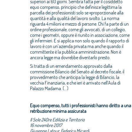
superiori ai 60 giorni. Sembra fatta per il cosiddetto
equo compenso, principio che definisce legittima la
parcella dei professionisti solo se «proporzionale alla
quantità e alla qualità del lavoro svolto. La norma
riguarda 4 milioni e mezzo di persone. Chi fa parte di un
ordine professionale, come gli avvocati, di un collegio,
come i geometri, oppure è riunito in associazione, come
gli infermieri. E si applica non solo quando il rapporto di
lavoro è con un’azienda privata ma anche quando il
committente è la pubblica amministrazione. Non è
ancora legge ma dovrebbe diventarlo presto.
Si tratta di un emendamento approvato dalla
commissione Bilancio del Senato al decreto fiscale, il
provvedimento che anticipa la legge di Bilancio, la
vecchia Finanziaria, e che ieri è arrivato nell’Aula di
Palazzo Madama. (...)
Equo compenso, tutti i professionisti hanno diritto a una
retribuzione minima assicurata
Il Sole 24Ore Edilizia e Territorio
16 novembre 2017
Giuseppe Latour, Federica Micardi