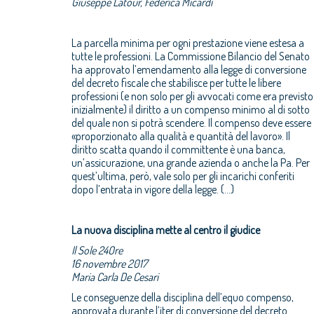
Giuseppe Latour, Federica Micardi
La parcella minima per ogni prestazione viene estesa a
tutte le professioni. La Commissione Bilancio del Senato
ha approvato l’emendamento alla legge di conversione
del decreto fiscale che stabilisce per tutte le libere
professioni (e non solo per gli avvocati come era previsto
inizialmente) il diritto a un compenso minimo al di sotto
del quale non si potrà scendere. Il compenso deve essere
«proporzionato alla qualità e quantità del lavoro». Il
diritto scatta quando il committente è una banca,
un’assicurazione, una grande azienda o anche la Pa. Per
quest’ultima, però, vale solo per gli incarichi conferiti
dopo l’entrata in vigore della legge. (...)
La nuova disciplina mette al centro il giudice
Il Sole 24Ore
16 novembre 2017
Maria Carla De Cesari
Le conseguenze della disciplina dell’equo compenso,
approvata durante l’iter di conversione del decreto