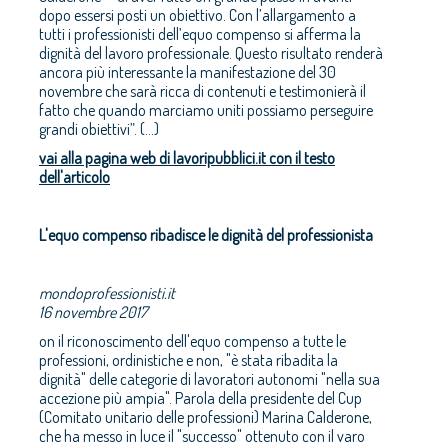
dopo essersi posti un obiettivo. Con l’allargamento a
tutti i professionisti dell’equo compenso si afferma la
dignità del lavoro professionale. Questo risultato renderà
ancora più interessante la manifestazione del 30
novembre che sarà ricca di contenuti e testimonierà il
fatto che quando marciamo uniti possiamo perseguire
grandi obiettivi”. (...)
vai alla pagina web di lavoripubblici.it con il testo
dell'articolo
L'equo compenso ribadisce le dignità del professionista
mondoprofessionisti.it
16 novembre 2017
on il riconoscimento dell'equo compenso a tutte le
professioni, ordinistiche e non, "è stata ribadita la
dignità" delle categorie di lavoratori autonomi "nella sua
accezione più ampia". Parola della presidente del Cup
(Comitato unitario delle professioni) Marina Calderone,
che ha messo in luce il "successo" ottenuto con il varo