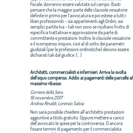
fiscale, dovranno essere valutate sul campo. Basti
pensare che la maggior parte delle clausole vessatorie
definite in primis per l’avvocatura e poi estese a tutti i
liberi professionisti – sia appartenenti agli Ordini, sia
semplici partite Iva – tali non sono se risultano frutto di
«specifica trattativa» e approvazione da parte di
committente e prestatore. Inoltre, le clausole vessatorie
e il «compenso iniquo», cioè al di sotto dei parametri
giudiziali (per le professioni ordinistiche) devono essere
dichiarati tali dal giudice. (…)
Architetti, commercialisti e infermieri. Arriva la svolta
dell’equo compenso. Addio ai pagamenti delle parcelle al
massimo ribasso
Corriere della Sera
16 novembre 2017
Andrea Rinaldi, Lorenzo Salvia
Non sarà possibile chiedere all’architetto prestazioni
aggiuntive a titolo gratuito. Oppure mettere a carico
dell’avvocato le spese per la controversia. O ancora
fissare termini di pagamento per il commercialista