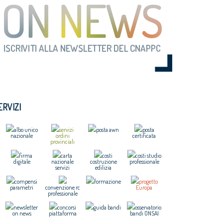
ERVIZI
albo unico
servizi
posta awn
posta
nazionale
ordini
certificata
provinciali
firma
carta
costi
costi studio
digitale
nazionale
costruzione
professionale
servizi
edilizia
compensi
formazione
progetto
parametri
convenzione rc
Europa
professionale
newsletter
concorsi
guida bandi
osservatorio
on news
piattaforma
bandi ONSAI