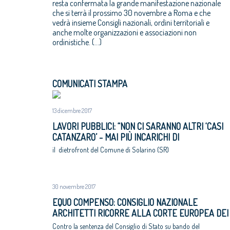
resta confermata la grande manifestazione nazionale
che si terrà il prossimo 30 novembre a Roma e che
vedrà insieme Consigli nazionali, ordini territoriali e
anche molte organizzazioni e associazioni non
ordinistiche. (...)
COMUNICATI STAMPA
13 dicembre 2017
LAVORI PUBBLICI: “NON CI SARANNO ALTRI ‘CASI
CATANZARO’ - MAI PIÙ INCARICHI DI
PROGETTAZIONE AD UN EURO”
il dietrofront del Comune di Solarino (SR)
30 novembre 2017
EQUO COMPENSO: CONSIGLIO NAZIONALE
ARCHITETTI RICORRE ALLA CORTE EUROPEA DEI
DIRITTI DELL’UOMO
Contro la sentenza del Consiglio di Stato su bando del