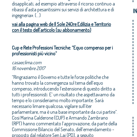
disapplicati, ad esempio attraverso il ricorso continuo a
ribassi d'asta pesantissimi sui servizi di architettura e di
I
ingegneria». (...)
vai alla pagina web de Il Sole 24Ore Edilizia e Territorio
con il testo dell'articolo (su abbonamento)
Cup e Rete Professioni Tecniche: “Equo compenso per i
professionisti più vicino”
casaeclima.com
16 novembre 2017
“Ringraziamo il Governo e tutte le forze politiche che
hanno trovato la convergenza sul tema dell’equo
compenso, introducendo l’estensione di questo diritto a
tutti i professionisti. E’ un risultato che aspettavamo da
tempo e lo consideriamo molto importante. Sarà
necessario limare qualcosa, vigilare sull’iter
parlamentare, ma è una base importante da cui partire”.
Così Marina Calderone (CUP) e Armando Zambrano
(RPT) hanno commentato l’approvazione, da parte della
Commissione Bilancio del Senato, dell’emendamento -
proposto dal relatore Sen.Lai (PD), a seguito