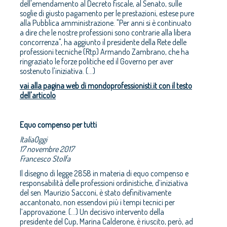
dell'emendamento al Decreto fiscale, al Senato, sulle
soglie di giusto pagamento per le prestazioni, estese pure
alla Pubblica amministrazione. "Per anni si è continuato
a dire che le nostre professioni sono contrarie alla libera
concorrenza", ha aggiunto il presidente della Rete delle
professioni tecniche (Rtp) Armando Zambrano, che ha
ringraziato le forze politiche ed il Governo per aver
sostenuto l'iniziativa. (...)
vai alla pagina web di mondoprofessionisti.it con il testo
dell'articolo
Equo compenso per tutti
ItaliaOggi
17 novembre 2017
Francesco Stolfa
Il disegno di legge 2858 in materia di equo compenso e
responsabilità delle professioni ordinistiche, d’iniziativa
del sen. Maurizio Sacconi, è stato definitivamente
accantonato, non essendovi più i tempi tecnici per
l’approvazione. (...) Un decisivo intervento della
presidente del Cup, Marina Calderone, è riuscito, però, ad