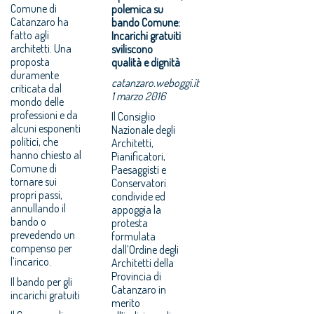
Comune di
polemica su
Catanzaro ha
bando Comune:
fatto agli
Incarichi gratuiti
architetti. Una
sviliscono
proposta
qualità e dignità
duramente
catanzaro.weboggi.it
criticata dal
1 marzo 2016
mondo delle
professioni e da
Il Consiglio
alcuni esponenti
Nazionale degli
politici, che
Architetti,
hanno chiesto al
Pianificatori,
Comune di
Paesaggisti e
tornare sui
Conservatori
propri passi,
condivide ed
annullando il
appoggia la
bando o
protesta
prevedendo un
formulata
compenso per
dall’Ordine degli
l’incarico.
Architetti della
Provincia di
Il bando per gli
Catanzaro in
incarichi gratuiti
merito