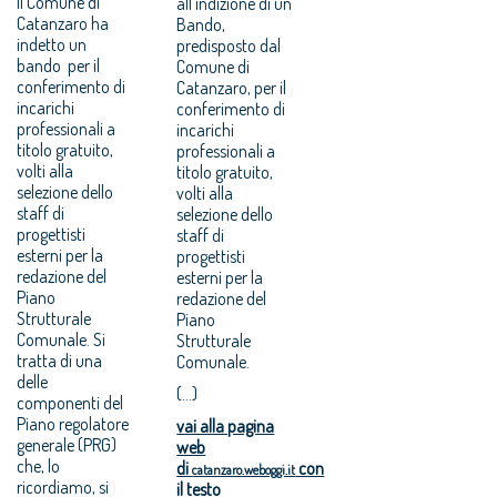
Il Comune di
all’indizione di un
Catanzaro ha
Bando,
indetto un
predisposto dal
bando per il
Comune di
conferimento di
Catanzaro, per il
incarichi
conferimento di
professionali a
incarichi
titolo gratuito,
professionali a
volti alla
titolo gratuito,
selezione dello
volti alla
staff di
selezione dello
progettisti
staff di
esterni per la
progettisti
redazione del
esterni per la
Piano
redazione del
Strutturale
Piano
Comunale. Si
Strutturale
tratta di una
Comunale.
delle
(...)
componenti del
Piano regolatore
vai alla pagina
generale (PRG)
web
che, lo
di
con
catanzaro.weboggi.it
ricordiamo, si
il testo