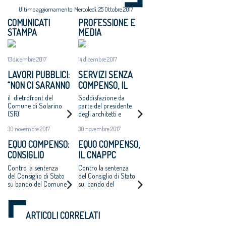
Ultimo aggiornamento: Mercoledì, 25 Ottobre 2017
COMUNICATI
PROFESSIONE E
STAMPA
MEDIA
13 dicembre 2017
14 dicembre 2017
LAVORI PUBBLICI:
SERVIZI SENZA
“NON CI SARANNO
COMPENSO, IL
ALTRI ‘CASI
COMUNE DI
il dietrofront del
Soddisfazione da
CATANZARO’ - MAI
SOLARINO RITIRA
Comune di Solarino
parte del presidente
(SR)
degli architetti e
PIÙ INCARICHI DI
I BANDI DI
dell'Oice. Intanto il
PROGETTAZIONE
PROGETTAZIONE
30 novembre 2017
30 novembre 2017
bando di Catanzaro si
AD UN EURO”
A UN EURO
avvicina
EQUO COMPENSO:
EQUO COMPENSO,
all'aggiudicazione
CONSIGLIO
IL CNAPPC
NAZIONALE
RICORRE ALLA
Contro la sentenza
Contro la sentenza
ARCHITETTI
CORTE EUROPEA
del Consiglio di Stato
del Consiglio di Stato
su bando del Comune
sul bando del
RICORRE ALLA
DEI DIRITTI
di Catanzaro.
Comune di Catanzaro
CORTE EUROPEA
DELL’UOMO
Cappochin “è una
per l’affidamento
DEI DIRITTI
pericolosa istigazione
della redazione del
ARTICOLI CORRELATI
a delinquere”
Piano Strutturale
DELL’UOMO
all’Antitrust “no ad
della città al