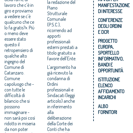
la redazione del
lavoro che c'è in
MANIFESTAZIONE
Piano
giro e proviamo
DI INTERESSE
Strutturale
a vedere se c'è
Comunale
CONFERENZE
qualcuno che ce
(P.S.C.),
DEGLI ORDINI
lo fa gratis?». Più
ricorrendo ad
E DCR
o meno deve
apporti
essere stato
PROGETTO
professionali
questo il
EUROPA,
esterni prestati a
retropensiero di
titolo gratuito a
SPORTELLO
qualche alto
favore dell'Ente.
INFORMATIVO,
ingegno del
BANDI E
Comune di
L'argomento ha
OPPORTUNITÀ
Catanzaro.
già ricevuto la
Comune
condanna di
ISTITUZIONE
capoluogo che -
Ordini
ELENCO
con tutte le
professionali e
AFFIDAMENTO
difficoltà di
Sindacati (leggi
INCARICHI
bilancio che si
articolo) anche
ALBO
possono
in riferimento
immaginare -
alla
FORNITORI
non sarà poi così
deliberazione
ridotto in miseria
della Corte dei
da non poter
Conti che ha