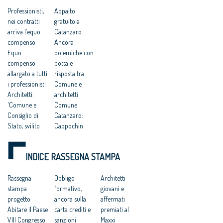
una competitività
compenso simbolico
Professionisti,
Appalto
basata su
di un euro
nei contratti
gratuito a
fondamentalismi
monetari e finalizzata
arriva l’equo
Catanzaro.
a tutelare gli interessi
compenso
Ancora
dei grandi gruppi
Equo
polemiche con
finanziari”
compenso
botta e
allargato a tutti
risposta tra
i professionisti
Comune e
Architetti:
architetti
'Comune e
Comune
Consiglio di
Catanzaro:
Stato, svilito
Cappochin
interesse
“considera i
pubblico'
suoi cittadini di
INDICE RASSEGNA STAMPA
Catanzaro:
serie B”
“Comune e
Comune di
Consiglio di
Rassegna
Catanzaro:
Obbligo
Architetti
Stato hanno
stampa
“aberrante
formativo,
giovani e
svilito
progetto
sentenza del
ancora sulla
affermati
l’interesse
Abitare il Paese
Consiglio di
carta crediti e
premiati al
pubblico”
VIII Congresso
Stato che
sanzioni
Maxxi