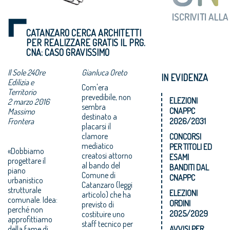
CATANZARO CERCA ARCHITETTI
PER REALIZZARE GRATIS IL PRG.
CNA: CASO GRAVISSIMO
Il Sole 24Ore
Gianluca Oreto
IN EVIDENZA
Edilizia e
Com'era
Territorio
prevedibile, non
ELEZIONI
2 marzo 2016
sembra
CNAPPC
Massimo
destinato a
Frontera
2026/2031
placarsi il
clamore
CONCORSI
mediatico
PER TITOLI ED
«Dobbiamo
creatosi attorno
ESAMI
progettare il
al bando del
BANDITI DAL
piano
Comune di
CNAPPC
urbanistico
Catanzaro (leggi
strutturale
ELEZIONI
articolo) che ha
comunale. Idea:
ORDINI
previsto di
perché non
2025/2029
costituire uno
approfittiamo
staff tecnico per
della fame di
AVVISI PER