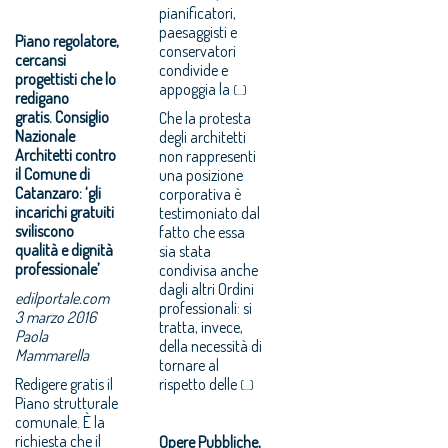
pianificatori,
paesaggisti e
Piano regolatore,
conservatori
cercansi
condivide e
progettisti che lo
appoggia la
(...)
redigano
gratis. Consiglio
Che la protesta
Nazionale
degli architetti
Architetti contro
non rappresenti
il Comune di
una posizione
Catanzaro: ‘gli
corporativa è
incarichi gratuiti
testimoniato dal
sviliscono
fatto che essa
qualità e dignità
sia stata
professionale’
condivisa anche
dagli altri Ordini
edilportale.com
professionali: si
3 marzo 2016
tratta, invece,
Paola
della necessità di
Mammarella
tornare al
Redigere gratis il
rispetto delle
(...)
Piano strutturale
comunale. È la
richiesta che il
Opere Pubbliche,