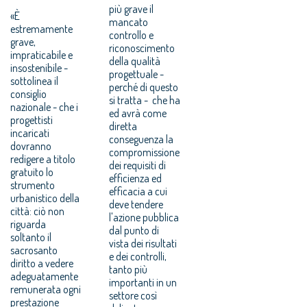
più grave il
«È
mancato
estremamente
controllo e
grave,
riconoscimento
impraticabile e
della qualità
insostenibile -
progettuale -
sottolinea il
perché di questo
consiglio
si tratta - che ha
nazionale - che i
ed avrà come
progettisti
diretta
incaricati
conseguenza la
dovranno
compromissione
redigere a titolo
dei requisiti di
gratuito lo
efficienza ed
strumento
efficacia a cui
urbanistico della
deve tendere
città: ciò non
l'azione pubblica
riguarda
dal punto di
soltanto il
vista dei risultati
sacrosanto
e dei controlli,
diritto a vedere
tanto più
adeguatamente
importanti in un
remunerata ogni
settore così
prestazione