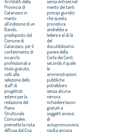
Architetti della
senza entrare nel
Provincia di
merito dei tanti
Catanzaro in
principi giuridici
merito
che questa
all'indizione di un
procedura
Bando,
andrebbe a
predisposto dal
ledere e al di là
Comune di
del
Catanzaro, per il
discutibilissimo
conferimento di
parere della
incarichi
Corte dei Conti
professionali a
secondo il quale
titolo gratuito,
le
volti alla
amministrazioni
selezione dello
pubbliche
staff di
potrebbero
progettisti
senza alcuna
esterni per la
remora
redazione del
richiedere lavori
Piano
gratuiti a
Strutturale
soggetti ansiosi
Comunale»,
di
premette la nota
autopromuoversi,
diffusa dal Cna.
risulta ancora