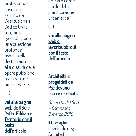
delicato come
professionale,
quello della
così come
pianificazione
sancito da
urbanistica”.
Costituzione e
Codice Civile,
(...)
ma, più in
vai alla pagina
generale pone
web di
una questione
lavoripubblici.it
profonda
con il testo
rispetto alla
dell'articolo
destinazione e
alla qualità delle
opere pubbliche
Architetti: «I
realizzate nel
progettisti del
nostro Paese».
Psc devono
(...)
essere retribuiti»
vai alla pagina
Gazzetta del Sud
web de Il Sole
– Catanzaro
24Ore Edilizia e
2 marzo 2016
Territorio con il
Il Consiglio
testo
nazionale degli
dell'articolo
Architetti,