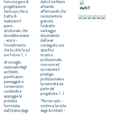
fare una gara di
dato il via libera
progettazione.
al bando
AWN.IT
Tanto più che si
affermando che
tratta di
nonostante la
realizzare il
gratuità,
piano
l'indiretto
strutturale, che
vantaggio
dovrebbe essere
discendente
- anzi è -
dall'aver
l'investimento
conseguito uno
che la città fa sul
specifico
suo futuro. (...)
incarico
professionale,
«Il consiglio
concorre ad
nazionale degli
accrescere il
architetti,
prestigio
pianificatori,
professionale e
paesaggisti e
la notorietà da
conservatori
parte del
condivide e
progettista. (...)
appoggia la
protesta
“Ma non solo -
formulata
continua la nota
dall'Ordine degli
degli Architetti -