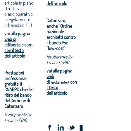
articola in piano
dell'articolo
strutturale,
piano operativo
e regolamento
Catanzaro,
urbanistico. (...)
anche l’Ordine
nazionale
vai alla pagina
architetti contro
web di
il bando Psc
edilportale.com
“low-cost”
con il testo
dell'articolo
lesuberante.it/
1 marzo 2016
vai alla pagina
Prestazioni
web
professionali
di
con
lesuberante.it
gratuite, il
il testo
CNAPPC chiede il
dell'articolo
ritiro del bando
del Comune di
Catanzaro
lavoripubblici.it
1 marzo 2016