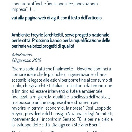
condizioni affinchè fioriscano idee, innovazione e
impresa". (...)
vai alla pagina web di agi.it con il testo dell'articolo
Ambiente: Freyrie (architetti), serve progetto nazionale
per le città. Prossimo bando per la riqualificazione delle
periferie valorizzi progetti di qualità
AdnKronos
28 gennaio 2016
"Siamo soddisfatti che finalmente il Governo cominci a
comprendere che le politiche di rigenerazione urbana
sostenibile legate alle azioni per porre fine al consumo di
suolo, che gli architetti italiani sollecitano da tempo, non
si limitino ad essere interventi di tutela ambientale
finalizzati a migliore la qualità e la bellezza dell'habitat,
ma possono anche rappresentare strumenti per
favorire, in termini economici, la ripresa". Così Leopoldo
Freyrie, presidente del Consiglio Nazionale degli Architetti,
intervenendo all' incontro in Senato, ''Gli alberi nel cielo e
lo sviluppo delle città. Dialogo con Stefano Boeri''.