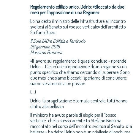
Regolamento edilizio unico, Delrio: «Bloccato da due
mesi per l'opposizione di una Regione»
Lo ha detto il ministro delle Infrastrutture all'incontro
svoltosi al Senato sul «bosco verticale» dell'architetto
Stefano Boeri
Il Sole 24Ore Edilizia e Territorio
29 gennaio 2016
Massimo Frontera
«Il lavoro sul regolamento è quasi concluso - riprende
Delrio -. C'è un'unica opposizione di una regione su un
punto specifico che stiamo cercando di superare. Sono
due mesi che siamo bloccati, speriamo di concludere:
siamo veramente a un passo».
(...)
Delrio: la progettazione è tornata centrale, tutti hanno
diritto alla bellezza
Il ministro ha avuto parole di elogio per il "bosco
verticale" che lo stesso architetto Stefano Boeri ha
raccontato nel corso dell'incontro svoltosi al Senato. «La
bellezza - ha detto Delrio non è un privilegio di pochi ma