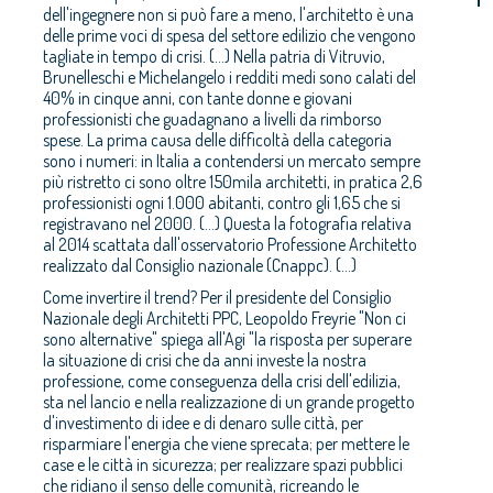
dell'ingegnere non si può fare a meno, l'architetto è una
delle prime voci di spesa del settore edilizio che vengono
tagliate in tempo di crisi. (...) Nella patria di Vitruvio,
Brunelleschi e Michelangelo i redditi medi sono calati del
40% in cinque anni, con tante donne e giovani
professionisti che guadagnano a livelli da rimborso
spese. La prima causa delle difficoltà della categoria
sono i numeri: in Italia a contendersi un mercato sempre
più ristretto ci sono oltre 150mila architetti, in pratica 2,6
professionisti ogni 1.000 abitanti, contro gli 1,65 che si
registravano nel 2000. (...) Questa la fotografia relativa
al 2014 scattata dall'osservatorio Professione Architetto
realizzato dal Consiglio nazionale (Cnappc). (...)
Come invertire il trend? Per il presidente del Consiglio
Nazionale degli Architetti PPC, Leopoldo Freyrie "Non ci
sono alternative" spiega all'Agi "la risposta per superare
la situazione di crisi che da anni investe la nostra
professione, come conseguenza della crisi dell'edilizia,
sta nel lancio e nella realizzazione di un grande progetto
d'investimento di idee e di denaro sulle città, per
risparmiare l'energia che viene sprecata; per mettere le
case e le città in sicurezza; per realizzare spazi pubblici
che ridiano il senso delle comunità, ricreando le