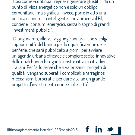
"Così come -continua Freyrie- rigenerare gli edifici da un
punto di vista energetico non è solo un obbligo
comunitario, ma significa, invece, porre in atto una
politica economica intelligente, che aumenta il Pil,
contiene i consumi energetici, senza bisogno di grandi
investimenti pubblici".
"Ci auguriamo, allora, -aggiunge ancora- che si colga
l'opportunità del bando per la riqualificazione delle
periferie, che sarà pubblicato a giorni, per avviare
un'agenda urbana efficace e compiere scelte innovative
delle quali hanno bisogno le nostre città e i cittadini
italiani. Per farlo serve che si valorizzino i progetti di
qualità, vengano superati i complicati e farraginosi
meccanismi burocratici per dare vita ad un grande
progetto d'investimento di idee sulle città".
Ultimo aggiornamento: Mercoledì, 03 Febbraio 2016