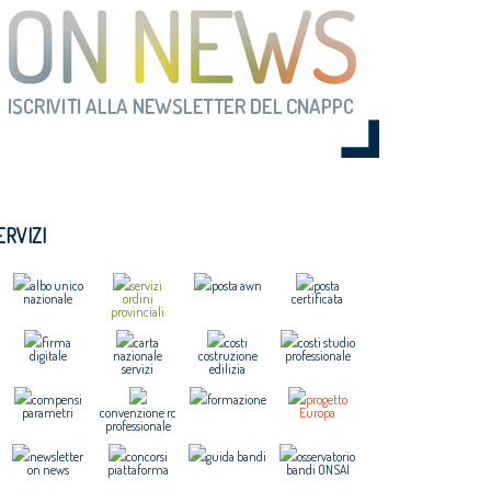
ERVIZI
albo unico
servizi
posta awn
posta
nazionale
ordini
certificata
provinciali
firma
carta
costi
costi studio
digitale
nazionale
costruzione
professionale
servizi
edilizia
compensi
formazione
progetto
parametri
convenzione rc
Europa
professionale
newsletter
concorsi
guida bandi
osservatorio
on news
piattaforma
bandi ONSAI