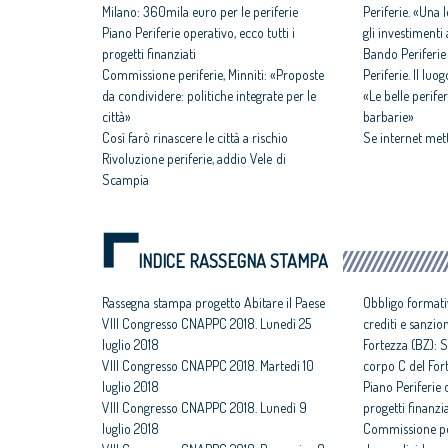
Milano: 360mila euro per le periferie
Periferie. «Una
Piano Periferie operativo, ecco tutti i
gli investiment
progetti finanziati
Bando Periferie
Commissione periferie, Minniti: «Proposte
Periferie. Il lu
da condividere: politiche integrate per le
«Le belle perife
città»
barbarie»
Così farò rinascere le città a rischio
Se internet mette
Rivoluzione periferie, addio Vele di
Scampia
INDICE RASSEGNA STAMPA
Rassegna stampa progetto Abitare il Paese
Obbligo formati
VIII Congresso CNAPPC 2018. Lunedì 25
crediti e sanzio
luglio 2018
Fortezza (BZ): S
VIII Congresso CNAPPC 2018. Martedì 10
corpo C del For
luglio 2018
Piano Periferie o
VIII Congresso CNAPPC 2018. Lunedì 9
progetti finanzia
luglio 2018
Commissione per