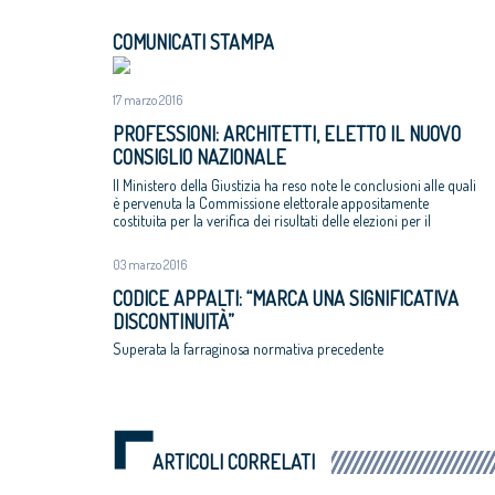
COMUNICATI STAMPA
17 marzo 2016
PROFESSIONI: ARCHITETTI, ELETTO IL NUOVO
CONSIGLIO NAZIONALE
Il Ministero della Giustizia ha reso note le conclusioni alle quali
è pervenuta la Commissione elettorale appositamente
costituita per la verifica dei risultati delle elezioni per il
rinnovo del Cnappc
03 marzo 2016
CODICE APPALTI: “MARCA UNA SIGNIFICATIVA
DISCONTINUITÀ”
Superata la farraginosa normativa precedente
ARTICOLI CORRELATI