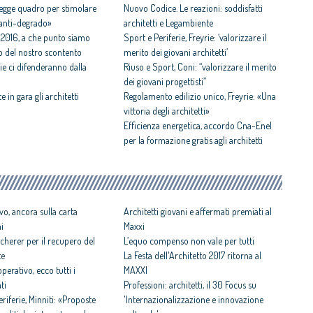
 legge quadro per stimolare
Nuovo Codice. Le reazioni: soddisfatti
i anti-degrado»
architetti e Legambiente
 2016, a che punto siamo
Sport e Periferie, Freyrie: ‘valorizzare il
ogo del nostro scontento
merito dei giovani architetti’
rie ci difenderanno dalla
Riuso e Sport, Coni: “valorizzare il merito
dei giovani progettisti”
 in gara gli architetti
Regolamento edilizio unico, Freyrie: «Una
vittoria degli architetti»
Efficienza energetica, accordo Cna-Enel
per la formazione gratis agli architetti
vo, ancora sulla carta
Architetti giovani e affermati premiati al
ni
Maxxi
cherer per il recupero del
L’equo compenso non vale per tutti
te
La Festa dell'Architetto 2017 ritorna al
perativo, ecco tutti i
MAXXI
ti
Professioni: architetti, il 30 Focus su
iferie, Minniti: «Proposte
'Internazionalizzazione e innovazione