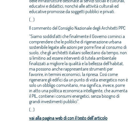
delle infrastrutture destinate ai servizi sociali e culturali,
educativi e didattici, nonché alle attività culturali ed
educative promosse da soggetti pubblici e privati.
(...)
Il commento del Consiglio Nazionale degli Architetti PPC
“Siamo soddisfatti che finalmente il Governo cominci a
comprendere che le politiche di rigenerazione urbana
sostenibile legate alle azioni per porre fine al consumo di
suolo, che gli architetti italiani sollecitano da tempo, non
si limitino ad essere interventi di tutela ambientale
finalizzati a migliore la qualità e la bellezza dell’habitat,
ma possono anche rappresentare strumenti per
favorire, in termini economici, la ripresa. Così come
rigenerare gli edifici da un punto di vista energetico non è
solo un obbligo comunitario, ma significa, invece, porre
in atto una politica economica intelligente, che aumenta
il PIL, contiene i consumi energetici, senza bisogno di
grandi investimenti pubblici”.
(...)
vai alla pagina web di con il testo dell'articolo