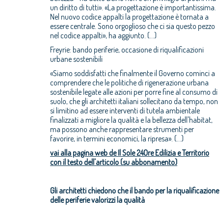
un diritto di tutti». «La progettazione è importantissima.
Nel nuovo codice appalti la progettazione è tornata a
essere centrale. Sono orgoglioso che ci sia questo pezzo
nel codice appalti», ha aggiunto. (...)
Freyrie: bando periferie, occasione di riqualificazioni
urbane sostenibili
«Siamo soddisfatti che finalmente il Governo cominci a
comprendere che le politiche di rigenerazione urbana
sostenibile legate alle azioni per porre fine al consumo di
suolo, che gli architetti italiani sollecitano da tempo, non
si limitino ad essere interventi di tutela ambientale
finalizzati a migliore la qualità e la bellezza dell'habitat,
ma possono anche rappresentare strumenti per
favorire, in termini economici, la ripresa». (...)
vai alla pagina web de Il Sole 24Ore Edilizia e Territorio
con il testo dell'articolo (su abbonamento)
Gli architetti chiedono che il bando per la riqualificazione
delle periferie valorizzi la qualità