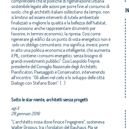
comprendere che le politiche di rigenerazione urbana
sostenibile legate alle azioni per porre fine al consumo di
I
suolo, che gli architetti italiani sollecitano da tempo, non
si limitino ad essere interventi di tutela ambientale
finalizzati a migliore la qualità e la bellezza dell’habitat,
ma possono anche rappresentare strumenti per
favorire, in termini economici, la ripresa. Così come
rigenerare gli edifici da un punto di vista energetico non è
solo un obbligo comunitario, ma significa, invece, porre
in atto una politica economica intelligente, che aumenta
il PIL, contiene i consumi energetici, senza bisogno di
grandi investimenti pubblici”. Così Leopoldo Freyrie,
presidente del Consiglio Nazionale degli Architetti,
Pianificatori, Paesaggisti e Conservatori, intervenendo
all’incontro “Gli alberi nel cielo e lo sviluppo delle città.
Dialogo con Stefano Boeri”. (...)
Sotto le star niente, architetti senza progetti
agi.it
28 gennaio 2016
"L'architetto inizia dove finisce l'ingegnere", sosteneva
Walter Gropius, tra i fondatori del Bauhaus. Ma se