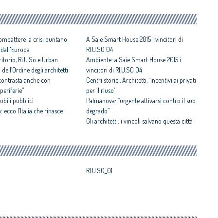
combattere la crisi puntano
A Saie Smart House 2015 i vincitori di
 dall'Europa
RI.U.SO 04
itorio, Ri.U.So e Urban
Ambiente: a Saie Smart House 2015 i
 dell’Ordine degli architetti
vincitori di RI.U.SO 04
 contrasta anche con
Centri storici, Architetti: ‘incentivi ai privati
periferie”
per il riuso’
obili pubblici
Palmanova: “urgente attivarsi contro il suo
 ecco l’Italia che rinasce
degrado”
Gli architetti: i vincoli salvano questa città
RI.U.SO_01