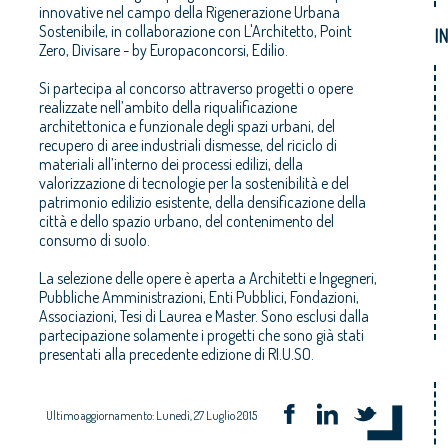
innovative nel campo della Rigenerazione Urbana
Sostenibile, in collaborazione con L'Architetto, Point
I
Zero, Divisare - by Europaconcorsi, Edilio.
Si partecipa al concorso attraverso progetti o opere
realizzate nell’ambito della riqualificazione
architettonica e funzionale degli spazi urbani, del
recupero di aree industriali dismesse, del riciclo di
materiali all’interno dei processi edilizi, della
valorizzazione di tecnologie per la sostenibilità e del
patrimonio edilizio esistente, della densificazione della
città e dello spazio urbano, del contenimento del
consumo di suolo.
La selezione delle opere è aperta a Architetti e Ingegneri,
Pubbliche Amministrazioni, Enti Pubblici, Fondazioni,
Associazioni, Tesi di Laurea e Master. Sono esclusi dalla
partecipazione solamente i progetti che sono già stati
presentati alla precedente edizione di RI.U.SO.
Ultimo aggiornamento: Lunedì, 27 Luglio 2015