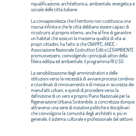
riqualificazione, architettonica, ambientale, energetica e
sociale delle città italiane.
La consapevolezza che il territorio non costituisca una
risorsa infinita e che le città debbano essere capaci di
ricostruirsi al proprio interno, anche al fine di garantire
un habitat che assicuri la massima qualità di vita ai
propri cittadini, ha fatto sì che CNAPPC, ANCE -
Associazione Nazionale Costruttori Edili e LEGAMBIENTE
promuovessero, coinvolgendo i principali attori della
filiera edilizia ed ambientale, il programma RI.U.SO.
La sensibilizzazione degli amministratori e delle
istituzioni verso la necessità di avviare processi condivisi
e coordinati di rinnovamento e di messa in sicurezza dei
manufatti urbani, e quindi di procedere verso la
definizione di un vero e proprio Piano Nazionale per la
Rigenerazione Urbana Sostenibile, si concretizza dunque
attraverso una serie di iniziative politiche e disciplinari
che coinvolgono la comunità degli architetti e, più in
generale, il sistema culturale e professionale del settore.