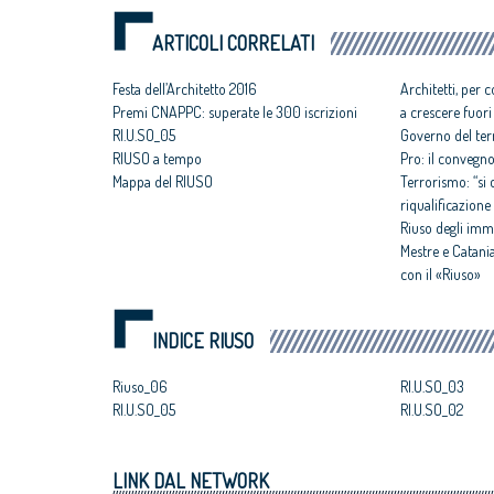
ARTICOLI CORRELATI
Festa dell’Architetto 2016
Architetti, per 
Premi CNAPPC: superate le 300 iscrizioni
a crescere fuori
RI.U.SO_05
Governo del terr
RIUSO a tempo
Pro: il convegno
Mappa del RIUSO
Terrorismo: “si
riqualificazione 
Riuso degli imm
Mestre e Catania:
con il «Riuso»
INDICE RIUSO
Riuso_06
RI.U.SO_03
RI.U.SO_05
RI.U.SO_02
LINK DAL NETWORK