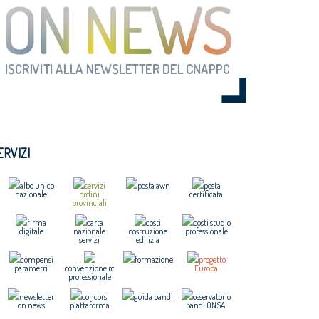
ERVIZI
albo unico
servizi
posta awn
posta
nazionale
ordini
certificata
provinciali
firma
carta
costi
costi studio
digitale
nazionale
costruzione
professionale
servizi
edilizia
compensi
formazione
progetto
parametri
convenzione rc
Europa
professionale
newsletter
concorsi
guida bandi
osservatorio
on news
piattaforma
bandi ONSAI