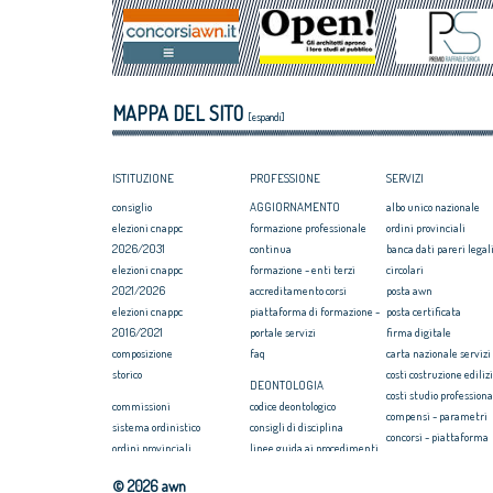
MAPPA DEL SITO
[espandi]
ISTITUZIONE
PROFESSIONE
SERVIZI
consiglio
AGGIORNAMENTO
albo unico nazionale
elezioni cnappc
formazione professionale
ordini provinciali
2026/2031
continua
banca dati pareri legali
elezioni cnappc
formazione - enti terzi
circolari
2021/2026
accreditamento corsi
posta awn
elezioni cnappc
piattaforma di formazione -
posta certificata
2016/2021
portale servizi
firma digitale
composizione
faq
carta nazionale servizi
storico
costi costruzione ediliz
DEONTOLOGIA
costi studio professiona
commissioni
codice deontologico
compensi - parametri
sistema ordinistico
consigli di disciplina
concorsi - piattaforma
ordini provinciali
linee guida ai procedimenti
convenzione rc profess
elezioni ordini territoriali
disciplinari
formazione
© 2026 awn
2025-2029
massimario