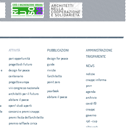
ATTIVITÀ
PUBBLICAZIONI
AMMINISTRAZIONE
TRASPARENTE
pari opportunità
design for peace
progetto di futuro
guide
NEWS
 e
design for peace
riviste
notizie
centenario
l'architetto
cnappc informa
progetto europa
point zero
pnrr
viii congresso nazionale
yearbook
agenda
architetti per il futuro
abitare il paese
archivio
abitare il paese
covid-19
ia
open! studi aperti
cnappc
le
concorsi e premi cnappc
governo
premi festa dell'architetto
rpt - cup
premio raffaele sirica
altri enti
ionale
archiprix
faq ordini
premio architetti del