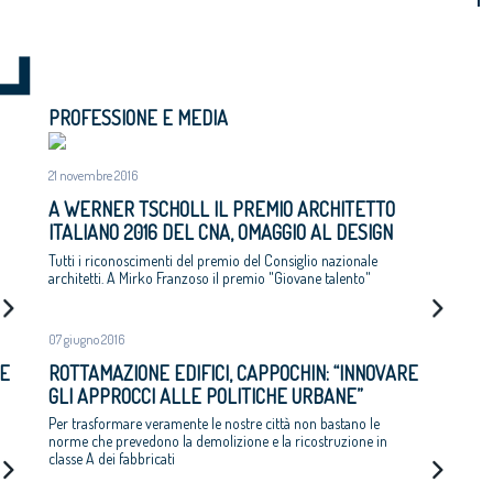
PROFESSIONE E MEDIA
21 novembre 2016
A WERNER TSCHOLL IL PREMIO ARCHITETTO
ITALIANO 2016 DEL CNA, OMAGGIO AL DESIGN
PULITO ED ELEGANTE «MADE IN BOZEN»
Tutti i riconoscimenti del premio del Consiglio nazionale
architetti. A Mirko Franzoso il premio "Giovane talento"
07 giugno 2016
LE
ROTTAMAZIONE EDIFICI, CAPPOCHIN: “INNOVARE
GLI APPROCCI ALLE POLITICHE URBANE”
Per trasformare veramente le nostre città non bastano le
norme che prevedono la demolizione e la ricostruzione in
classe A dei fabbricati