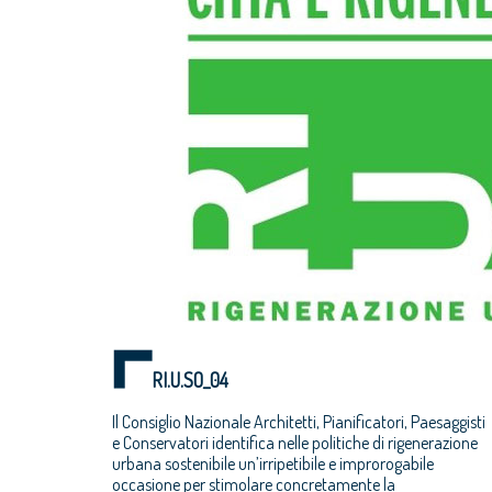
RI.U.SO_04
Il Consiglio Nazionale Architetti, Pianificatori, Paesaggisti
e Conservatori identifica nelle politiche di rigenerazione
urbana sostenibile un’irripetibile e improrogabile
occasione per stimolare concretamente la