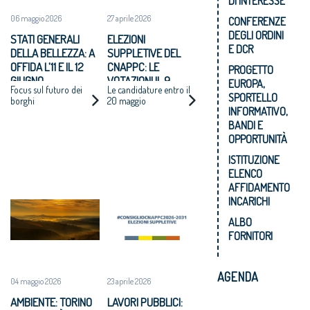
DI INTERESSE
06 maggio 2026
27 aprile 2026
CONFERENZE
DEGLI ORDINI
STATI GENERALI
ELEZIONI
E DCR
DELLA BELLEZZA: A
SUPPLETIVE DEL
OFFIDA L’11 E IL 12
CNAPPC: LE
PROGETTO
GIUGNO
VOTAZIONI IL 9
EUROPA,
Focus sul futuro dei
Le candidature entro il
GIUGNO 2026
SPORTELLO
borghi
20 maggio
INFORMATIVO,
BANDI E
OPPORTUNITÀ
ISTITUZIONE
ELENCO
AFFIDAMENTO
INCARICHI
ALBO
FORNITORI
AGENDA
04 maggio 2026
23 aprile 2026
AMBIENTE: TORINO
LAVORI PUBBLICI: