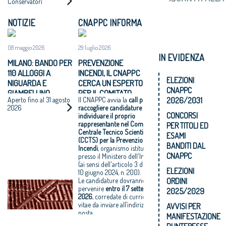
Conservatori
NOTIZIE
CNAPPC INFORMA
08 maggio 2026
29 luglio 2026
IN EVIDENZA
MILANO: BANDO PER
PREVENZIONE
110 ALLOGGI A
INCENDI, IL CNAPPC
ELEZIONI
NIGUARDA E
CERCA UN ESPERTO
CNAPPC
GIAMBELLINO
PER IL COMITATO
2026/2031
Aperto fino al 31 agosto
Il CNAPPC avvia la
call per
CENTRALE TECNICO
2026
raccogliere candidature per
SCIENTIFICO
CONCORSI
individuare il proprio
rappresentante nel Comitato
PER TITOLI ED
Centrale Tecnico Scientifico
ESAMI
(CCTS) per la Prevenzione
BANDITI DAL
Incendi
, organismo istituito
CNAPPC
presso il Ministero dell'Interno
(ai sensi dell'articolo 3 del D.P.R.
ELEZIONI
10 giugno 2024, n. 200).
ORDINI
Le candidature dovranno
pervenire
entro il
7 settembre
2025/2029
2026
, corredate di curriculum
vitae da inviare all’indirizzo di
AVVISI PER
posta
MANIFESTAZIONE
elettronica
direzione@cnappc.it
.