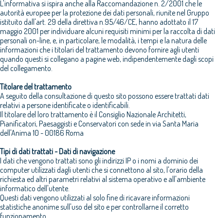
L'informativa si ispira anche alla Raccomandazione n. 2/2001 che le
autorità europee per la protezione dei dati personali, riunite nel Gruppo
istituito dall'art. 29 della direttiva n.95/46/CE, hanno adottato il 17
maggio 2001 per individuare alcuni requisiti minimi per la raccolta di dati
personali on-line, e, in particolare, le modalità, i tempi e la natura delle
informazioni che i titolari del trattamento devono fornire agli utenti
quando questi si collegano a pagine web, indipendentemente dagli scopi
del collegamento.
Titolare del trattamento
A seguito della consultazione di questo sito possono essere trattati dati
relativi a persone identificate o identificabili.
Il titolare del loro trattamento è il Consiglio Nazionale Architetti,
Pianificatori, Paesaggisti e Conservatori con sede in via Santa Maria
dell'Anima 10 - 00186 Roma
Tipi di dati trattati - Dati di navigazione
I dati che vengono trattati sono gli indirizzi IP o i nomi a dominio dei
computer utilizzati dagli utenti che si connettono al sito, l'orario della
richiesta ed altri parametri relativi al sistema operativo e all'ambiente
informatico dell'utente.
Questi dati vengono utilizzati al solo fine di ricavare informazioni
statistiche anonime sull'uso del sito e per controllarne il corretto
funzionamento.