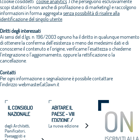
(cookie cosiddetti "
cookie analytics
") che perseguono esclusivamente
scopi statistici (e non anche di profilazione o di marketing) e raccolgono
informazioni in forma aggregata
senza possibilità di risalire alla
identificazione del singolo utente
.
Diritti degli interessati
Ai sensi del d.lgs. n. 196/2003 ognuno ha il diritto in qualunque momento
di ottenere la conferma dell'esistenza o meno dei medesimi dati e di
conoscerne il contenuto e l'origine, verificarne l'esattezza o chiederne
l'integrazione o l'aggiornamento, oppure la rettificazione o la
cancellazione.
Contatti
Per ogni informazione o segnalazione è possibile contattare
l'indirizzo webmaster[at]awn.it
IL CONSIGLIO
ABITARE IL
NAZIONALE
PAESE - VIII
EDIZIONE /
degli Architetti,
La nuova edizione
2025-2026
Pianificatori,
Paesaggisti e