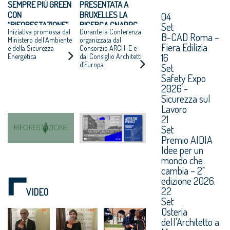
SEMPRE PIÙ GREEN
PRESENTATA A
CON
BRUXELLES LA
04
“RIFORESTAZIONE”
RICERCA CNAPPC
Set
Iniziativa promossa dal
Durante la Conferenza
“DOPO IL
B-CAD Roma –
Ministero dell'Ambiente
organizzata dal
PROGETTO”
Fiera Edilizia
e della Sicurezza
Consorzio ARCH-E e
16
Energetica
dal Consiglio Architetti
d’Europa
Set
Safety Expo
2026 -
Sicurezza sul
Lavoro
21
Set
Premio AIDIA
Idee per un
mondo che
cambia – 2^
edizione 2026.
22
VIDEO
Set
Osteria
dell'Architetto a