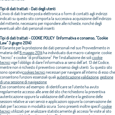
Tipi di dati trattati - Dati degli utenti
L'invio di dati tramite posta elettronica o form di contatti agli indirizzi
indicati su questo sito comporta la successiva acquisizione dell'indirizzo
del mittente, necessario per rispondere alle richieste, nonché degli
eventuali altri dati personali inseriti.
Tipi di dati trattati - COOKIE POLICY (Informativa e consenso, "Cookie
Law" 3 giugno 2014)
Il Garante per la protezione dei dati personali nel suo Provvedimento in
materia dell’
8 maggio 2014
ha individuato due macro-categorie: cookie
"tecnici" e cookie "di profilazione". Per l'installazione dei soli
cookie
tecnici
vige l'obbligo di dare l'informativa ai sensi dell'art. 13 del Codice,
mentre non è richiesto il preventivo consenso degli utenti. Su questo sito
sono operativi
cookies tecnici
necessari per navigare all’interno di esso che
consentono funzioni essenziali quali
autenticazione
,
validazione
,
gestione
di una sessione di navigazione
.
Essi consentono ad esempio: di identificare se l’utente ha avuto
regolarmente accesso alle aree del sito che richiedono la preventiva
autenticazione oppure la validazione dell’utente e la gestione delle
sessioni relative ai vari servizi e applicazioni oppure la conservazione dei
dati per l’accesso in modalità sicura. Sono presenti inoltre specifi
cookie
tecnici
utilizzati per analizzare statisticamente gli accessi/le visite al sito