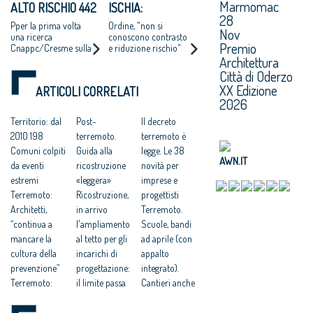
Marmomac
ALTO RISCHIO 442
ISCHIA:
A.P.P.C.
28
COMUNI ED OLTRE
ARCHITETTI,
Pper la prima volta
Ordine, "non si
Nov
8 MILIONI DI
MANCA CULTURA
una ricerca
conoscono contrasto
Premio
Cnappc/Cresme sulla
e riduzione rischio"
ABITANTI
PREVENZIONE
Architettura
combinazione del
rischio idrogeologo e
Città di Oderzo
di quello sismico,
XX Edizione
ARTICOLI CORRELATI
presentata a Padova
2026
nel corso della
Conferenza Nazionale
Territorio: dal
Post-
Il decreto
degli Ordini
2010 198
terremoto.
terremoto è
Comuni colpiti
Guida alla
legge. Le 38
AWN.IT
da eventi
ricostruzione
novità per
estremi
«leggera»
imprese e
Terremoto:
Ricostruzione,
progettisti
Architetti,
in arrivo
Terremoto.
“continua a
l'ampliamento
Scuole, bandi
mancare la
al tetto per gli
ad aprile (con
cultura della
incarichi di
appalto
prevenzione”
progettazione:
integrato).
Terremoto:
il limite passa
Cantieri anche
Zingaretti
da 30 a 75
di notte
“messi in
Ricostruzione,
Decreto