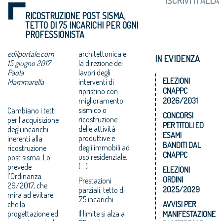
RICOSTRUZIONE POST SISMA,
TETTO DI 75 INCARICHI PER OGNI
PROFESSIONISTA
edilportale.com
architettonica e
IN EVIDENZA
15 giugno 2017
la direzione dei
Paola
lavori degli
ELEZIONI
Mammarella
interventi di
CNAPPC
ripristino con
miglioramento
2026/2031
sismico o
Cambiano i tetti
CONCORSI
ricostruzione
per l’acquisizione
PER TITOLI ED
delle attività
degli incarichi
ESAMI
produttive e
inerenti alla
BANDITI DAL
degli immobili ad
ricostruzione
CNAPPC
uso residenziale.
post sisma. Lo
(...)
prevede
ELEZIONI
l’Ordinanza
ORDINI
Prestazioni
29/2017, che
2025/2029
parziali, tetto di
mira ad evitare
75 incarichi
che la
AVVISI PER
progettazione ed
Il limite si alza a
MANIFESTAZIONE