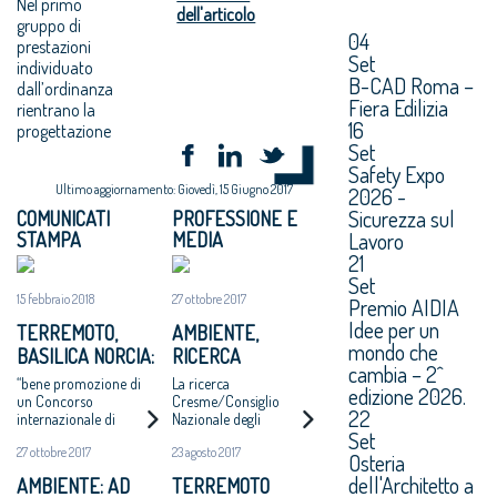
Nel primo
dell'articolo
gruppo di
04
prestazioni
Set
individuato
B-CAD Roma –
dall’ordinanza
Fiera Edilizia
rientrano la
16
progettazione
Set
Safety Expo
Ultimo aggiornamento: Giovedì, 15 Giugno 2017
2026 -
Sicurezza sul
COMUNICATI
PROFESSIONE E
Lavoro
STAMPA
MEDIA
21
Set
15 febbraio 2018
27 ottobre 2017
Premio AIDIA
Idee per un
TERREMOTO,
AMBIENTE,
mondo che
BASILICA NORCIA:
RICERCA
cambia – 2^
ARCHITETTI,
CRESME: 442
“bene promozione di
La ricerca
edizione 2026.
SODDISFAZIONE
COMUNI ITALIANI
un Concorso
Cresme/Consiglio
22
internazionale di
Nazionale degli
PER PROTOCOLLO
AD ALTO RISCHIO.
Set
progettazione”
Architetti presentata a
SU
MAGLIA NERA A
27 ottobre 2017
23 agosto 2017
Padova nel corso
Osteria
RICOSTRUZIONE
NAPOLI
della Conferenza
dell'Architetto a
AMBIENTE: AD
TERREMOTO
Nazionale degli Ordini