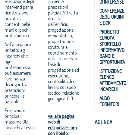
esecuzione degli
75 per le
DI INTERESSE
interventi per la
prestazioni
CONFERENZE
ricostruzione
parziali. Si tratta
DEGLI ORDINI
privata si
di rilievi
E DCR
concenti nelle
dell’edificio,
mani di pochi
progettazione
PROGETTO
professionisti.
impiantistica,
EUROPA,
progettazione
SPORTELLO
Nell’assegnare
strutturale,
un tetto agli
INFORMATIVO,
coordinamento
incarichi che
BANDI E
della sicurezza in
ogni
OPPORTUNITÀ
fase di
professionista
progettazione ed
ISTITUZIONE
può assumere,
esecuzione,
ELENCO
l’ordinanza
contabilità dei
AFFIDAMENTO
distingue tra
lavori, collaudo
INCARICHI
prestazioni
statico, relazione
principali e
ALBO
geologica. (...)
parziali.
FORNITORI
Prestazioni
principali,
vai alla pagina
massimo 30
web di
AGENDA
incarichi a testa
edilportale.com
con il testo