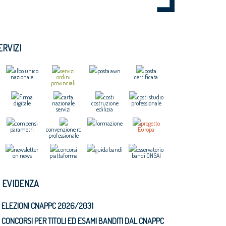
ERVIZI
albo unico
servizi
posta awn
posta
nazionale
ordini
certificata
provinciali
firma
carta
costi
costi studio
digitale
nazionale
costruzione
professionale
servizi
edilizia
compensi
formazione
progetto
parametri
convenzione rc
Europa
professionale
newsletter
concorsi
guida bandi
osservatorio
on news
piattaforma
bandi ONSAI
N EVIDENZA
ELEZIONI CNAPPC 2026/2031
CONCORSI PER TITOLI ED ESAMI BANDITI DAL CNAPPC