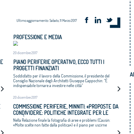
Ultimo aggiornamento: Sabato, 11 Marzo 2017
PROFESSIONE E MEDIA
20 dicembre 2017
 E
PIANO PERIFERIE OPERATIVO, ECCO TUTTI I
PROGETTI FINANZIATI
A
Soddisfatto per il lavoro della Commissione, il presidente del
Consiglio Nazionale degli Architetti Giuseppe Cappochin: “È
indispensabile tornare a investire nelle città”
20 dicembre 2017
E
COMMISSIONE PERIFERIE, MINNITI: «PROPOSTE DA
CONDIVIDERE: POLITICHE INTEGRATE PER LE
CITTÀ»
Nella Relazione finale la fotografia di aree e problemi (Causin:
«Molte scelte non fatte dalla politica») e il piano per uscirne