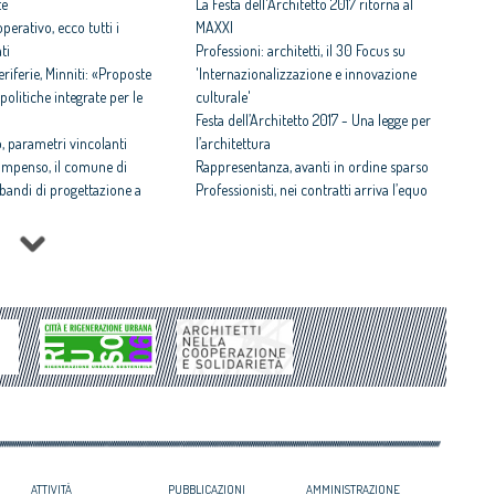
te
La Festa dell'Architetto 2017 ritorna al
perativo, ecco tutti i
MAXXI
ti
Professioni: architetti, il 30 Focus su
iferie, Minniti: «Proposte
'Internazionalizzazione e innovazione
politiche integrate per le
culturale'
Festa dell’Architetto 2017 - Una legge per
 parametri vincolanti
l’architettura
ompenso, il comune di
Rappresentanza, avanti in ordine sparso
i bandi di progettazione a
Professionisti, nei contratti arriva l’equo
compenso
 rispettosa dello studio
Equo compenso allargato a tutti i
tti il Premio architetto
professionisti
Periferie, la nuova identità di 10 aree
Architetto italiano e
degradate
 2017
Architetti: 'Comune e Consiglio di Stato,
il CNAPPC ricorre alla
svilito interesse pubblico'
ei Diritti dell’Uomo
itetti, focus su
zazione e innovazione
ATTIVITÀ
PUBBLICAZIONI
AMMINISTRAZIONE