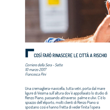
COSÌ FARÒ RINASCERE LE CITTÀ A RISCHIO
Corriere della Sera - Sette
10 marzo 2017
Francesca Pini
Una cremagliera-navicella, tutta vetri, porta dal mare
gente, le pietre, rendersi conto di qual è il potenziale del
ligure di Vesima sull’altura dov’è appollaiato lo studio di
luogo. Mi secca molto essere visto come un archistar,
Renzo Piano, passando attraverso palme e ulivi. C’è lo
perché nei miei tre studi – Parigi, Genova, New York –
spiazzo dell’eliporto, molti clienti di Renzo Piano si
lavoriamo con uno spirito di comunità, che permea tutti
spostano così e hanno fretta di veder finita l’opera