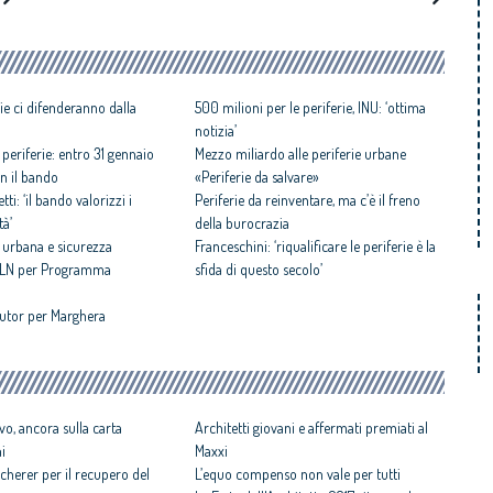
rie ci difenderanno dalla
500 milioni per le periferie, INU: ‘ottima
notizia’
 periferie: entro 31 gennaio
Mezzo miliardo alle periferie urbane
n il bando
«Periferie da salvare»
tti: ‘il bando valorizzi i
Periferie da reinventare, ma c’è il freno
tà’
della burocrazia
e urbana e sicurezza
Franceschini: ‘riqualificare le periferie è la
 MLN per Programma
sfida di questo secolo’
 tutor per Marghera
vo, ancora sulla carta
Architetti giovani e affermati premiati al
ni
Maxxi
cherer per il recupero del
L’equo compenso non vale per tutti