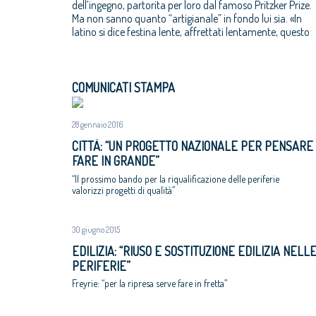
dell’ingegno, partorita per loro dal famoso Pritzker Prize.
Ma non sanno quanto “artigianale” in fondo lui sia. «In
latino si dice festina lente, affrettati lentamente, questo
COMUNICATI STAMPA
28 gennaio 2016
CITTÀ: “UN PROGETTO NAZIONALE PER PENSARE
FARE IN GRANDE”
“Il prossimo bando per la riqualificazione delle periferie
valorizzi progetti di qualità”
30 giugno 2015
EDILIZIA: “RIUSO E SOSTITUZIONE EDILIZIA NELL
PERIFERIE”
Freyrie: “per la ripresa serve fare in fretta”