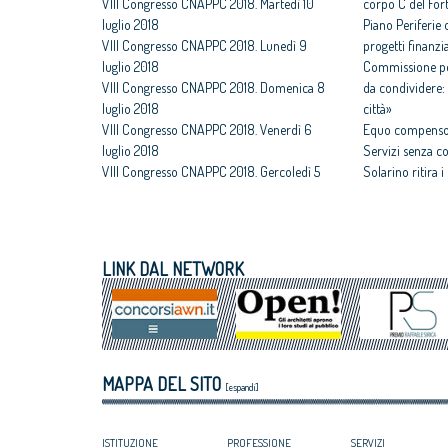
VIII Congresso CNAPPC 2018. Martedì 10
corpo C del For
luglio 2018
Piano Periferie o
VIII Congresso CNAPPC 2018. Lunedì 9
progetti finanzia
luglio 2018
Commissione per
VIII Congresso CNAPPC 2018. Domenica 8
da condividere: 
luglio 2018
città»
VIII Congresso CNAPPC 2018. Venerdì 6
Equo compenso,
luglio 2018
Servizi senza c
VIII Congresso CNAPPC 2018. Gercoledì 5
Solarino ritira 
luglio 2018
un euro
VIII Congresso CNAPPC 2018. Mercoledì 4
All'architettura
luglio 2018
caravatti_carava
VIII Congresso CNAPPC 2018. Lunedì 2
italiano
LINK DAL NETWORK
luglio 2018
Assegnati premi 
VIII Congresso CNAPPC 2018. Domenica 1
Giovane talento
luglio 2018
Equo compenso, 
Corte Europea d
Professioni: arch
MAPPA DEL SITO
internazionaliz
[espandi]
ISTITUZIONE
PROFESSIONE
SERVIZI