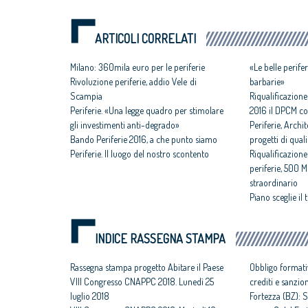
ARTICOLI CORRELATI
Milano: 360mila euro per le periferie
«Le belle perife
Rivoluzione periferie, addio Vele di
barbarie»
Scampia
Riqualificazione
Periferie. «Una legge quadro per stimolare
2016 il DPCM co
gli investimenti anti-degrado»
Periferie, Archite
Bando Periferie 2016, a che punto siamo
progetti di quali
Periferie. Il luogo del nostro scontento
Riqualificazion
periferie, 500
straordinario
Piano sceglie il
INDICE RASSEGNA STAMPA
Rassegna stampa progetto Abitare il Paese
Obbligo formati
VIII Congresso CNAPPC 2018. Lunedì 25
crediti e sanzio
luglio 2018
Fortezza (BZ): S