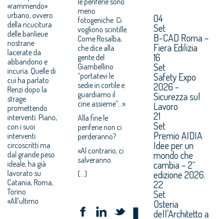
le periferie sono
«rammendo»
meno
urbano, ovvero
04
fotogeniche. Ci
della ricucitura
Set
vogliono scintille.
delle banlieue
B-CAD Roma –
Come Rosalba,
nostrane
Fiera Edilizia
che dice alla
lacerate da
16
gente del
abbandono e
Set
Giambellino
incuria. Quelle di
Safety Expo
“portatevi le
cui ha parlato
sedie in cortile e
2026 -
Renzi dopo la
guardiamo il
Sicurezza sul
strage
cine assieme”…».
Lavoro
promettendo
21
interventi. Piano,
Alla fine le
Set
con i suoi
periferie non ci
Premio AIDIA
interventi
perderanno?
Idee per un
circoscritti ma
«Al contrario, ci
mondo che
dal grande peso
salveranno.
cambia – 2^
ideale, ha già
lavorato su
edizione 2026.
(...)
Catania, Roma,
22
Torino.
Set
«All’ultimo
Osteria
dell'Architetto a