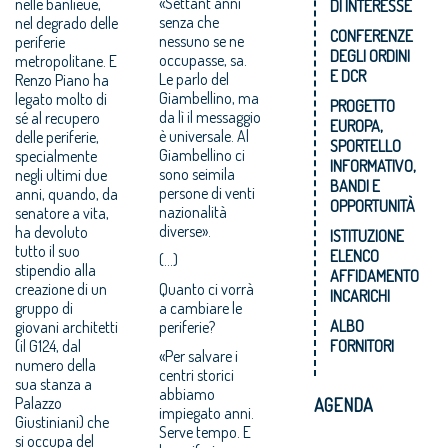
nelle banlieue,
«Settant’anni
DI INTERESSE
nel degrado delle
senza che
CONFERENZE
periferie
nessuno se ne
DEGLI ORDINI
metropolitane. E
occupasse, sa.
E DCR
Renzo Piano ha
Le parlo del
legato molto di
Giambellino, ma
PROGETTO
sé al recupero
da lì il messaggio
EUROPA,
delle periferie,
è universale. Al
SPORTELLO
specialmente
Giambellino ci
INFORMATIVO,
negli ultimi due
sono seimila
BANDI E
anni, quando, da
persone di venti
OPPORTUNITÀ
senatore a vita,
nazionalità
diverse».
ha devoluto
ISTITUZIONE
tutto il suo
ELENCO
(...)
stipendio alla
AFFIDAMENTO
creazione di un
Quanto ci vorrà
INCARICHI
gruppo di
a cambiare le
ALBO
giovani architetti
periferie?
(il G124, dal
FORNITORI
«Per salvare i
numero della
centri storici
sua stanza a
abbiamo
Palazzo
AGENDA
impiegato anni.
Giustiniani) che
Serve tempo. E
si occupa del