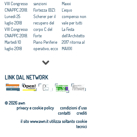
VIII Congresso
Riqualificazion
sanzioni
secolo’
Maxxi
CNAPPC 2018.
e urbana e
Fortezza (BZ):
L’equo
Lunedì 25
sicurezza
Scherer per il
compenso non
luglio 2018
periferie, 500
recupero del
vale per tutti
VIII Congresso
MLN per
corpo C del
La Festa
CNAPPC 2018.
Programma
Forte
dell'Architetto
Martedì 10
straordinario
Piano Periferie
2017 ritorna al
luglio 2018
operativo, ecco
MAXXI
VIII Congresso
tutti i progetti
Professioni:
CNAPPC 2018.
finanziati
architetti, il 30
Lunedì 9 luglio
Commissione
Focus su
2018
periferie,
'Internazionali
LINK DAL NETWORK
VIII Congresso
Minniti:
zzazione e
CNAPPC 2018.
«Proposte da
innovazione
Domenica 8
condividere:
culturale'
luglio 2018
politiche
Festa
© 2026 awn
VIII Congresso
integrate per le
dell’Architetto
privacy e cookie policy
condizioni d'uso
CNAPPC 2018.
città»
2017 - Una
contatti
crediti
Venerdì 6
Equo
legge per
il sito www.awn.it utilizza soltanto cookie
luglio 2018
compenso,
l’architettura
tecnici
VIII Congresso
parametri
Rappresentanz