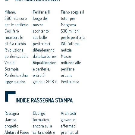
LE CITTÀ»
Milano:
Periferie. Il
Piano sceglie il
360mila euro
luogo del
tutor per
per le periferie
nostro
Marghera
Così farò
scontento
500 milioni
rinascere le
«Le belle
per le periferie,
città a rischio
periferie ci
INU: ‘ottima
Rivoluzione
difenderanno
notizia’
periferie, addio
dalla barbarie»
Mezzo
Vele di
Riqualificazion
miliardo alle
Scampia
e periferie:
periferie
Periferie. «Una
entro 31
urbane
legge quadro
gennaio 2016 il
Periferie da
per stimolare
DPCM con il
reinventare,
gli investimenti
bando
ma c’è il freno
INDICE RASSEGNA STAMPA
anti-degrado»
Periferie,
della
Bando
Architetti: ‘il
burocrazia
Periferie 2016,
Rassegna
bando
Obbligo
Franceschini:
Architetti
a che punto
stampa
valorizzi i
formativo,
‘riqualificare le
giovani e
siamo
progetto
progetti di
ancora sulla
periferie è la
affermati
Abitare il Paese
qualità’
carta crediti e
sfida di questo
premiati al