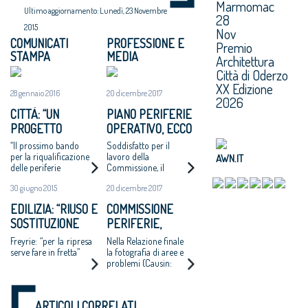
Marmomac
Ultimo aggiornamento: Lunedì, 23 Novembre
28
2015
Nov
COMUNICATI
PROFESSIONE E
Premio
STAMPA
MEDIA
Architettura
Città di Oderzo
XX Edizione
28 gennaio 2016
20 dicembre 2017
2026
CITTÀ: “UN
PIANO PERIFERIE
PROGETTO
OPERATIVO, ECCO
NAZIONALE PER
TUTTI I PROGETTI
“Il prossimo bando
Soddisfatto per il
PENSARE E FARE
FINANZIATI
per la riqualificazione
lavoro della
AWN.IT
delle periferie
Commissione, il
IN GRANDE”
valorizzi progetti di
presidente del
30 giugno 2015
20 dicembre 2017
qualità”
Consiglio Nazionale
degli Architetti
EDILIZIA: “RIUSO E
COMMISSIONE
Giuseppe Cappochin:
SOSTITUZIONE
PERIFERIE,
“È indispensabile
tornare a investire
EDILIZIA NELLE
MINNITI:
Freyrie: “per la ripresa
Nella Relazione finale
nelle città”
PERIFERIE”
«PROPOSTE DA
serve fare in fretta”
la fotografia di aree e
problemi (Causin:
CONDIVIDERE:
«Molte scelte non
POLITICHE
fatte dalla politica») e
INTEGRATE PER
il piano per uscirne
ARTICOLI CORRELATI