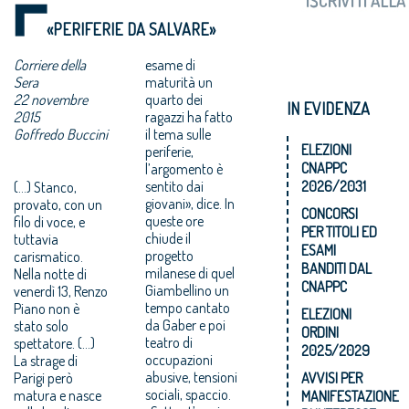
«PERIFERIE DA SALVARE»
Corriere della
esame di
Sera
maturità un
22 novembre
quarto dei
IN EVIDENZA
2015
ragazzi ha fatto
Goffredo Buccini
il tema sulle
ELEZIONI
periferie,
CNAPPC
l’argomento è
2026/2031
(...) Stanco,
sentito dai
provato, con un
giovani», dice. In
CONCORSI
filo di voce, e
queste ore
PER TITOLI ED
tuttavia
chiude il
ESAMI
carismatico.
progetto
BANDITI DAL
Nella notte di
milanese di quel
CNAPPC
venerdì 13, Renzo
Giambellino un
Piano non è
tempo cantato
ELEZIONI
stato solo
da Gaber e poi
ORDINI
spettatore. (...)
teatro di
2025/2029
La strage di
occupazioni
Parigi però
abusive, tensioni
AVVISI PER
matura e nasce
sociali, spaccio.
MANIFESTAZIONE