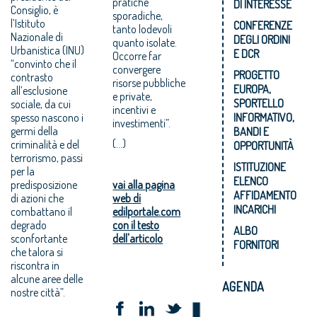
pratiche
DI INTERESSE
Consiglio, è
sporadiche,
l’Istituto
CONFERENZE
tanto lodevoli
Nazionale di
DEGLI ORDINI
quanto isolate.
Urbanistica (INU)
E DCR
Occorre far
“convinto che il
convergere
PROGETTO
contrasto
risorse pubbliche
EUROPA,
all’esclusione
e private,
SPORTELLO
sociale, da cui
incentivi e
spesso nascono i
INFORMATIVO,
investimenti”.
germi della
BANDI E
(...)
criminalità e del
OPPORTUNITÀ
terrorismo, passi
ISTITUZIONE
per la
ELENCO
predisposizione
vai alla pagina
AFFIDAMENTO
di azioni che
web di
INCARICHI
combattano il
edilportale.com
degrado
con il testo
ALBO
sconfortante
dell'articolo
FORNITORI
che talora si
riscontra in
alcune aree delle
AGENDA
nostre città”.