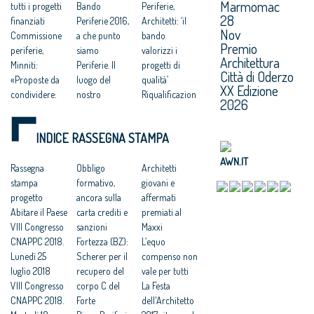
Marmomac
tutti i progetti
Bando
Periferie,
28
finanziati
Periferie 2016,
Architetti: ‘il
Nov
Commissione
a che punto
bando
Premio
periferie,
siamo
valorizzi i
Architettura
Minniti:
Periferie. Il
progetti di
Città di Oderzo
«Proposte da
luogo del
qualità’
XX Edizione
condividere:
nostro
Riqualificazion
2026
politiche
scontento
e urbana e
integrate per le
«Le belle
sicurezza
INDICE RASSEGNA STAMPA
città»
periferie ci
periferie, 500
Così farò
difenderanno
MLN per
AWN.IT
rinascere le
Rassegna
dalla barbarie»
Obbligo
Programma
Architetti
città a rischio
stampa
Riqualificazion
formativo,
straordinario
giovani e
Rivoluzione
progetto
e periferie:
ancora sulla
Piano sceglie il
affermati
periferie, addio
Abitare il Paese
entro 31
carta crediti e
tutor per
premiati al
Vele di
VIII Congresso
gennaio 2016 il
sanzioni
Marghera
Maxxi
Scampia
CNAPPC 2018.
DPCM con il
Fortezza (BZ):
Mezzo
L’equo
Lunedì 25
bando
Scherer per il
miliardo alle
compenso non
luglio 2018
recupero del
periferie
vale per tutti
VIII Congresso
corpo C del
urbane
La Festa
CNAPPC 2018.
Forte
dell'Architetto