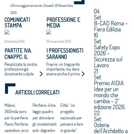
Ultimo aggiornamento: Giovedì, 26 Novembre
04
2015
Set
COMUNICATI
PROFESSIONE E
B-CAD Roma –
STAMPA
MEDIA
Fiera Edilizia
16
Set
23 ottobre 2014
25 novembre 2015
Safety Expo
PARTITE IVA.
I PROFESSIONISTI
2026 -
CNAPPC: IL
SARANNO
Sicurezza sul
GOVERNO SPARA
EQUIPARATI ALLE
Lavoro
Penalizzata la nostra
Freyrie: un traguardo
SULLA CROCE
PMI
professione già
importante, ma deve
21
duramente colpita
essere anche il primo
ROSSA
NELL’ACCESSO AI
Set
dalla crisi
passo per una piena
FONDI EUROPEI
Premio AIDIA
equiparazione delle
Idee per un
Professioni alle PMI
ARTICOLI CORRELATI
mondo che
cambia – 2^
Milano:
Periferie. «Una
Città: “un
edizione 2026.
22
360mila euro
legge quadro
progetto
Set
per le periferie
per stimolare
nazionale per
Osteria
Piano Periferie
gli investimenti
pensare e fare
dell'Architetto a
operativo, ecco
anti-degrado»
in grande”