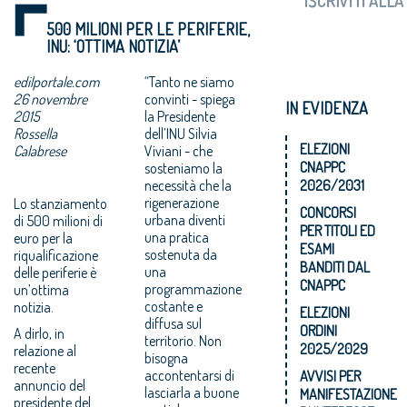
500 MILIONI PER LE PERIFERIE,
INU: ‘OTTIMA NOTIZIA’
edilportale.com
“Tanto ne siamo
26 novembre
convinti - spiega
IN EVIDENZA
2015
la Presidente
Rossella
dell’INU Silvia
ELEZIONI
Calabrese
Viviani - che
CNAPPC
sosteniamo la
necessità che la
2026/2031
rigenerazione
Lo stanziamento
CONCORSI
urbana diventi
di 500 milioni di
PER TITOLI ED
una pratica
euro per la
ESAMI
sostenuta da
riqualificazione
BANDITI DAL
una
delle periferie è
CNAPPC
programmazione
un’ottima
costante e
notizia.
ELEZIONI
diffusa sul
ORDINI
A dirlo, in
territorio. Non
2025/2029
relazione al
bisogna
recente
accontentarsi di
AVVISI PER
annuncio del
lasciarla a buone
MANIFESTAZIONE
presidente del