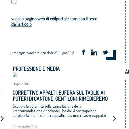
(...)
vai alla pagina web di edilportale.com con il testo
dell'articolo
Ultimo aggiornamento: Mercoledì, 22 Giugno 2016
PROFESSIONE E MEDIA
A
21 aprile 2017
O
CORRETTIVO APPALTI, BUFERA SUL TAGLIO AI
POTERI DI CANTONE. GENTILONI: RIMEDIEREMO
Scoppia la polemica sulla cancellazione della
«raccomandazione vincolante». Ma dall'Anac trapelano
perplessità anche su microappalti, massimo ribasso e appalto
integrato
03 novembre 2015