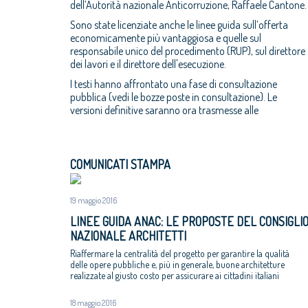
dell’Autorità nazionale Anticorruzione, Raffaele Cantone.
Sono state licenziate anche le linee guida sull’offerta
economicamente più vantaggiosa e quelle sul
responsabile unico del procedimento (RUP), sul direttore
dei lavori e il direttore dell'esecuzione.
I testi hanno affrontato una fase di consultazione
pubblica (vedi le bozze poste in consultazione). Le
versioni definitive saranno ora trasmesse alle
COMUNICATI STAMPA
19 maggio 2016
LINEE GUIDA ANAC: LE PROPOSTE DEL CONSIGLI
NAZIONALE ARCHITETTI
Riaffermare la centralità del progetto per garantire la qualità
delle opere pubbliche e, più in generale, buone architetture
realizzate al giusto costo per assicurare ai cittadini italiani
opere pubbliche utili, funzionali e belle
18 maggio 2016