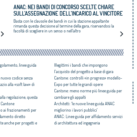
ANAC: NEI BANDI DI CONCORSO SCELTE CHIARE
SULL’ASSEGNAZIONE DELL’INCARICO AL VINCITORE
Basta con le clausole dei bandi in cui la stazione appaltante
rimanda questa decisione al termine della gara, riservandosi la
facoltà di scegliere in un senso o nell’altro
egolamento, linee guida
Illegittimi i bandi che impongono
l'acquisto del progetto a base di gara
, nuovo codice senza
Cantone: controlli «in progress» modello-
zio alla «soft law» di
Expo per tutte le grandi opere
Cantone: meno norme più linee guida per
alla regolazione, questa
cambiare gli appalti
di Cantone
Architetti: ‘le nuove linee guida ANAC
no ai frazionamenti per
migliorino i lavori pubblici’
idamento diretto
ANAC: Linee guida per affidamento servizi
te anche per progetti e
di architettura ed ingegneria