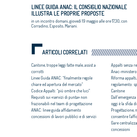
LINEE GUIDA ANAC: IL CONSIGLIO NAZIONALE
ILLUSTRA LE PROPRIE PROPOSTE
in un incontro domani, giovedì 19 maggio alle ore 17,30, con
Corradino, Esposito, Mariani.
ARTICOLI CORRELATI
Cantone, troppe leggi fatte male, assist a
Appalti senza r
corrotti
Anac-ministero
Linee Guida ANAC: “finalmente regole
Riforma appalti
chiare ed apertura del mercato”
regolamento: spa
Codice Appalti: “più ombre che luci”
Cantone
Requisiti sui «servizi di punta» non
Dall'emergenza 
frazionabili nel team di progettazione
oggi è la sfida 
ANAC: linee guida affidamento
Progettazione, 
concessioni di lavori pubblici e di servizi
consentire l’aff
Gare centralizza
concessioni