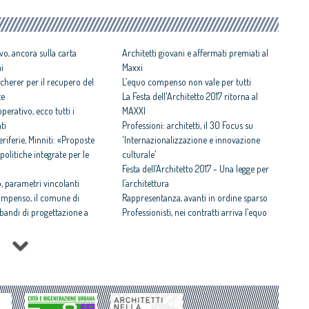
vo, ancora sulla carta
Architetti giovani e affermati premiati al
ni
Maxxi
cherer per il recupero del
L’equo compenso non vale per tutti
te
La Festa dell'Architetto 2017 ritorna al
perativo, ecco tutti i
MAXXI
ti
Professioni: architetti, il 30 Focus su
iferie, Minniti: «Proposte
'Internazionalizzazione e innovazione
politiche integrate per le
culturale'
Festa dell’Architetto 2017 - Una legge per
 parametri vincolanti
l’architettura
ompenso, il comune di
Rappresentanza, avanti in ordine sparso
i bandi di progettazione a
Professionisti, nei contratti arriva l’equo
compenso
 rispettosa dello studio
Equo compenso allargato a tutti i
tti il Premio architetto
professionisti
Periferie, la nuova identità di 10 aree
Architetto italiano e
degradate
 2017
Architetti: 'Comune e Consiglio di Stato,