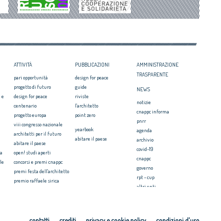
il CNAPPC ricorre alla
svilito interesse pubblico'
ei Diritti dell’Uomo
itetti, focus su
zazione e innovazione
ATTIVITÀ
PUBBLICAZIONI
AMMINISTRAZIONE
TRASPARENTE
pari opportunità
design for peace
progetto di futuro
guide
NEWS
 e
design for peace
riviste
notizie
centenario
l'architetto
cnappc informa
progetto europa
point zero
pnrr
viii congresso nazionale
yearbook
agenda
architetti per il futuro
abitare il paese
archivio
abitare il paese
covid-19
ia
open! studi aperti
cnappc
le
concorsi e premi cnappc
governo
premi festa dell'architetto
rpt - cup
premio raffaele sirica
altri enti
ionale
archiprix
faq ordini
premio architetti del
mediterraneo
PRESS
ri.u.so
contatti
crediti
privacy e cookie policy
condizioni d'uso