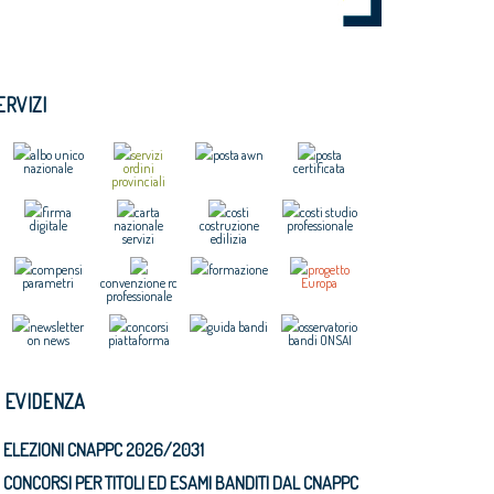
ERVIZI
albo unico
servizi
posta awn
posta
nazionale
ordini
certificata
provinciali
firma
carta
costi
costi studio
digitale
nazionale
costruzione
professionale
servizi
edilizia
compensi
formazione
progetto
parametri
convenzione rc
Europa
professionale
newsletter
concorsi
guida bandi
osservatorio
on news
piattaforma
bandi ONSAI
N EVIDENZA
ELEZIONI CNAPPC 2026/2031
CONCORSI PER TITOLI ED ESAMI BANDITI DAL CNAPPC