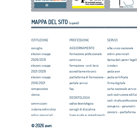
luglio 2018
Equo compenso, 
Corte Europea d
Professioni: arch
MAPPA DEL SITO
internazionaliz
[espandi]
ISTITUZIONE
PROFESSIONE
SERVIZI
consiglio
AGGIORNAMENTO
albo unico nazionale
elezioni cnappc
formazione professionale
ordini provinciali
2026/2031
continua
banca dati pareri legali
elezioni cnappc
formazione - enti terzi
circolari
2021/2026
accreditamento corsi
posta awn
elezioni cnappc
piattaforma di formazione -
posta certificata
2016/2021
portale servizi
firma digitale
composizione
faq
carta nazionale servizi
storico
costi costruzione ediliz
DEONTOLOGIA
costi studio professiona
commissioni
codice deontologico
compensi - parametri
sistema ordinistico
consigli di disciplina
concorsi - piattaforma
ordini provinciali
linee guida ai procedimenti
convenzione rc profess
elezioni ordini territoriali
disciplinari
formazione
© 2026 awn
2025-2029
massimario
webinar/streaming
elezioni ordini territoriali
newsletter on news
COMPENSI