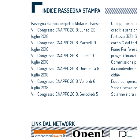
INDICE RASSEGNA STAMPA
Rassegna stampa progetto Abitare il Paese
Obbligo formati
VIII Congresso CNAPPC 2018. Lunedì 25
crediti e sanzio
luglio 2018
Fortezza (BZ): S
VIII Congresso CNAPPC 2018. Martedì 10
corpo C del For
luglio 2018
Piano Periferie o
VIII Congresso CNAPPC 2018. Lunedì 9
progetti finanzia
luglio 2018
Commissione per
VIII Congresso CNAPPC 2018. Domenica 8
da condividere: 
luglio 2018
città»
VIII Congresso CNAPPC 2018. Venerdì 6
Equo compenso,
luglio 2018
Servizi senza c
VIII Congresso CNAPPC 2018. Gercoledì 5
Solarino ritira 
luglio 2018
un euro
VIII Congresso CNAPPC 2018. Mercoledì 4
All'architettura
luglio 2018
caravatti_carava
VIII Congresso CNAPPC 2018. Lunedì 2
italiano
LINK DAL NETWORK
luglio 2018
Assegnati premi 
VIII Congresso CNAPPC 2018. Domenica 1
Giovane talento