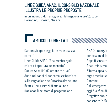
LINEE GUIDA ANAC: IL CONSIGLIO NAZIONALE
ILLUSTRA LE PROPRIE PROPOSTE
in un incontro domani, giovedì 19 maggio alle ore 17,30, con
Corradino, Esposito, Mariani.
ARTICOLI CORRELATI
Cantone, troppe leggi fatte male, assist a
ANAC: linee gui
corrotti
concessioni di la
Linee Guida ANAC: “finalmente regole
Appalti senza r
chiare ed apertura del mercato”
Anac-ministero
Codice Appalti: “più ombre che luci”
Riforma appalti
Anac: nei bandi di concorso scelte chiare
regolamento: spa
sull’assegnazione dell’incarico al vincitore
Cantone
Requisiti sui «servizi di punta» non
Dall'emergenza 
frazionabili nel team di progettazione
oggi è la sfida 
Progettazione, 
consentire l’aff