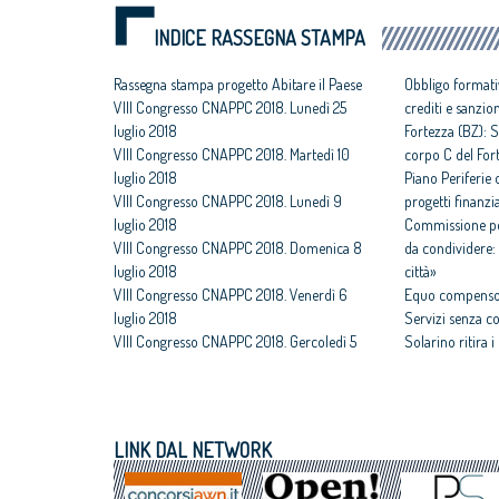
INDICE RASSEGNA STAMPA
Rassegna stampa progetto Abitare il Paese
Obbligo formati
VIII Congresso CNAPPC 2018. Lunedì 25
crediti e sanzio
luglio 2018
Fortezza (BZ): S
VIII Congresso CNAPPC 2018. Martedì 10
corpo C del For
luglio 2018
Piano Periferie o
VIII Congresso CNAPPC 2018. Lunedì 9
progetti finanzia
luglio 2018
Commissione per
VIII Congresso CNAPPC 2018. Domenica 8
da condividere: 
luglio 2018
città»
VIII Congresso CNAPPC 2018. Venerdì 6
Equo compenso,
luglio 2018
Servizi senza c
VIII Congresso CNAPPC 2018. Gercoledì 5
Solarino ritira 
luglio 2018
un euro
VIII Congresso CNAPPC 2018. Mercoledì 4
All'architettura
luglio 2018
caravatti_carava
VIII Congresso CNAPPC 2018. Lunedì 2
italiano
LINK DAL NETWORK
luglio 2018
Assegnati premi 
VIII Congresso CNAPPC 2018. Domenica 1
Giovane talento