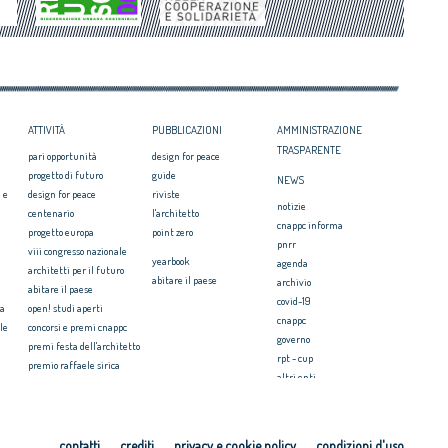
il CNAPPC ricorre alla
svilito interesse pubblico'
ei Diritti dell’Uomo
itetti, focus su
zazione e innovazione
ATTIVITÀ
PUBBLICAZIONI
AMMINISTRAZIONE
TRASPARENTE
pari opportunità
design for peace
progetto di futuro
guide
NEWS
 e
design for peace
riviste
notizie
centenario
l'architetto
cnappc informa
progetto europa
point zero
pnrr
viii congresso nazionale
yearbook
agenda
architetti per il futuro
abitare il paese
archivio
abitare il paese
covid-19
ia
open! studi aperti
cnappc
le
concorsi e premi cnappc
governo
premi festa dell'architetto
rpt - cup
premio raffaele sirica
altri enti
ionale
archiprix
faq ordini
premio architetti del
mediterraneo
PRESS
ri.u.so
contatti
crediti
privacy e cookie policy
condizioni d'uso