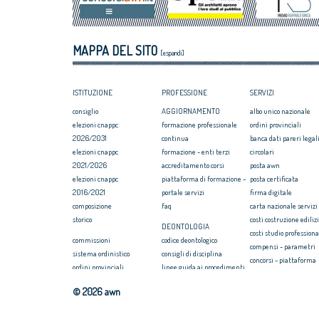
luglio 2018
Equo compenso, 
Corte Europea d
Professioni: arch
MAPPA DEL SITO
internazionaliz
[espandi]
ISTITUZIONE
PROFESSIONE
SERVIZI
consiglio
AGGIORNAMENTO
albo unico nazionale
elezioni cnappc
formazione professionale
ordini provinciali
2026/2031
continua
banca dati pareri legali
elezioni cnappc
formazione - enti terzi
circolari
2021/2026
accreditamento corsi
posta awn
elezioni cnappc
piattaforma di formazione -
posta certificata
2016/2021
portale servizi
firma digitale
composizione
faq
carta nazionale servizi
storico
costi costruzione ediliz
DEONTOLOGIA
costi studio professiona
commissioni
codice deontologico
compensi - parametri
sistema ordinistico
consigli di disciplina
concorsi - piattaforma
ordini provinciali
linee guida ai procedimenti
convenzione rc profess
elezioni ordini territoriali
disciplinari
formazione
© 2026 awn
2025-2029
massimario
webinar/streaming
elezioni ordini territoriali
newsletter on news
COMPENSI