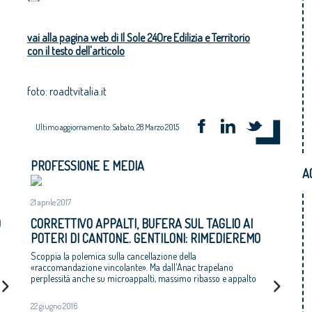
vai alla pagina web di Il Sole 24Ore Edilizia e Territorio
con il testo dell'articolo
foto: roadtvitalia.it
Ultimo aggiornamento: Sabato, 28 Marzo 2015
PROFESSIONE E MEDIA
A
21 aprile 2017
O
CORRETTIVO APPALTI, BUFERA SUL TAGLIO AI
POTERI DI CANTONE. GENTILONI: RIMEDIEREMO
Scoppia la polemica sulla cancellazione della
«raccomandazione vincolante». Ma dall'Anac trapelano
perplessità anche su microappalti, massimo ribasso e appalto
integrato
22 giugno 2016