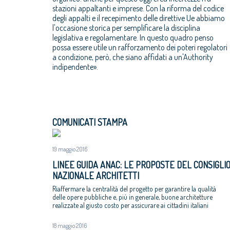
stazioni appaltanti e imprese. Con la riforma del codice
degli appalti e il recepimento delle direttive Ue abbiamo
l'occasione storica per semplificare la disciplina
legislativa e regolamentare. In questo quadro penso
possa essere utile un rafforzamento dei poteri regolatori
a condizione, però, che siano affidati a un'Authority
indipendente».
COMUNICATI STAMPA
19 maggio 2016
LINEE GUIDA ANAC: LE PROPOSTE DEL CONSIGLI
NAZIONALE ARCHITETTI
Riaffermare la centralità del progetto per garantire la qualità
delle opere pubbliche e, più in generale, buone architetture
realizzate al giusto costo per assicurare ai cittadini italiani
opere pubbliche utili, funzionali e belle
18 maggio 2016