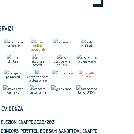
ERVIZI
albo unico
servizi
posta awn
posta
nazionale
ordini
certificata
provinciali
firma
carta
costi
costi studio
digitale
nazionale
costruzione
professionale
servizi
edilizia
compensi
formazione
progetto
parametri
convenzione rc
Europa
professionale
newsletter
concorsi
guida bandi
osservatorio
on news
piattaforma
bandi ONSAI
N EVIDENZA
ELEZIONI CNAPPC 2026/2031
CONCORSI PER TITOLI ED ESAMI BANDITI DAL CNAPPC