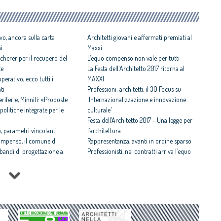
vo, ancora sulla carta
Architetti giovani e affermati premiati al
ni
Maxxi
cherer per il recupero del
L’equo compenso non vale per tutti
te
La Festa dell'Architetto 2017 ritorna al
perativo, ecco tutti i
MAXXI
ti
Professioni: architetti, il 30 Focus su
iferie, Minniti: «Proposte
'Internazionalizzazione e innovazione
politiche integrate per le
culturale'
Festa dell’Architetto 2017 - Una legge per
 parametri vincolanti
l’architettura
ompenso, il comune di
Rappresentanza, avanti in ordine sparso
i bandi di progettazione a
Professionisti, nei contratti arriva l’equo
compenso
 rispettosa dello studio
Equo compenso allargato a tutti i
tti il Premio architetto
professionisti
Periferie, la nuova identità di 10 aree
Architetto italiano e
degradate
 2017
Architetti: 'Comune e Consiglio di Stato,