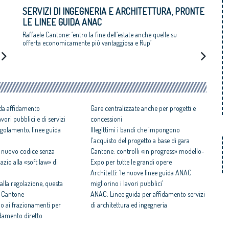
SERVIZI DI INGEGNERIA E ARCHITETTURA, PRONTE
LE LINEE GUIDA ANAC
Raffaele Cantone: ‘entro la fine dell’estate anche quelle su
offerta economicamente più vantaggiosa e Rup’
da affidamento
Gare centralizzate anche per progetti e
vori pubblici e di servizi
concessioni
egolamento, linee guida
Illegittimi i bandi che impongono
l'acquisto del progetto a base di gara
, nuovo codice senza
Cantone: controlli «in progress» modello-
zio alla «soft law» di
Expo per tutte le grandi opere
Architetti: ‘le nuove linee guida ANAC
alla regolazione, questa
migliorino i lavori pubblici’
di Cantone
ANAC: Linee guida per affidamento servizi
no ai frazionamenti per
di architettura ed ingegneria
idamento diretto