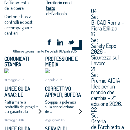
l'affidamento
Territorio con il
delle opere.
testo
04
dell'articolo
Set
Cantone: basta
B-CAD Roma –
controlli ex post,
Fiera Edilizia
accompagnare i
cantieri
16
Set
Safety Expo
2026 -
Ultimo aggiornamento: Mercoledì, 01 Aprile 2015
Sicurezza sul
COMUNICATI
PROFESSIONE E
Lavoro
STAMPA
MEDIA
21
Set
Premio AIDIA
19 maggio 2016
21 aprile 2017
Idee per un
LINEE GUIDA
CORRETTIVO
mondo che
ANAC: LE
APPALTI, BUFERA
cambia – 2^
PROPOSTE DEL
SUL TAGLIO AI
Riaffermare la
Scoppia la polemica
edizione 2026.
CONSIGLIO
POTERI DI
centralità del progetto
sulla cancellazione
22
per garantire la
della
NAZIONALE
CANTONE.
Set
qualità delle opere
«raccomandazione
ARCHITETTI
GENTILONI:
Osteria
18 maggio 2016
22 giugno 2016
pubbliche e, più in
vincolante». Ma
RIMEDIEREMO
generale, buone
dall'Anac trapelano
dell'Architetto a
LINEE GUIDA
SERVIZI DI
architetture realizzate
perplessità anche su