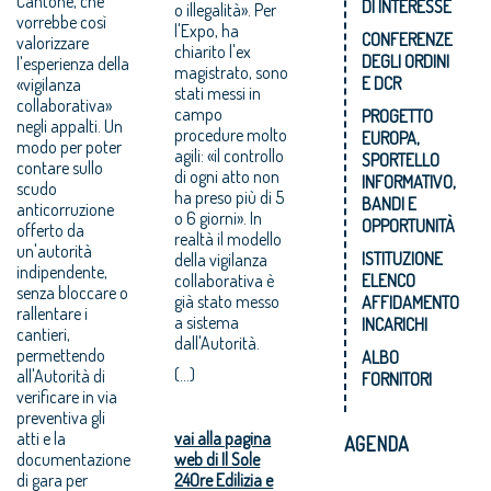
Cantone, che
DI INTERESSE
o illegalità». Per
vorrebbe così
l'Expo, ha
CONFERENZE
valorizzare
chiarito l'ex
DEGLI ORDINI
l'esperienza della
magistrato, sono
E DCR
«vigilanza
stati messi in
collaborativa»
campo
PROGETTO
negli appalti. Un
procedure molto
EUROPA,
modo per poter
agili: «il controllo
SPORTELLO
contare sullo
di ogni atto non
INFORMATIVO,
scudo
ha preso più di 5
BANDI E
anticorruzione
o 6 giorni». In
OPPORTUNITÀ
offerto da
realtà il modello
un'autorità
ISTITUZIONE
della vigilanza
indipendente,
collaborativa è
ELENCO
senza bloccare o
già stato messo
AFFIDAMENTO
rallentare i
a sistema
INCARICHI
cantieri,
dall'Autorità.
permettendo
ALBO
(...)
all'Autorità di
FORNITORI
verificare in via
preventiva gli
atti e la
vai alla pagina
AGENDA
documentazione
web di Il Sole
di gara per
24Ore Edilizia e