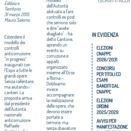
modello
Edilizia e
dell'Autorità
Territorio
abituata a fare
31 marzo 2015
controlli ex post
Mauro Salerno
che servono solo
a dire "avete
sbagliato" - ha
IN EVIDENZA
Estendere il
detto Cantone,
modello dei
aprendo un
controlli
ELEZIONI
evento su
anticorruzione
CNAPPC
corruzione e
"in progress"
2026/2031
appalti
inaugurati con
organizzato
CONCORSI
l'Expo a tutte le
insieme all'Ocse
PER TITOLI ED
grandi opere.
a Roma -.
ESAMI
Senza rallentare,
Dobbiamo
BANDITI DAL
ma aiutando i
invece
CNAPPC
cantieri. La
accompagnare
proposta arriva
la realizzazione
ELEZIONI
dal presidente
delle opere, che
ORDINI
dell'Autorità
devono essere
2025/2029
nazionale
portate a
anticorruzione
AVVISI PER
termine, ma
Raffaele
MANIFESTAZIONE
senza sbavature