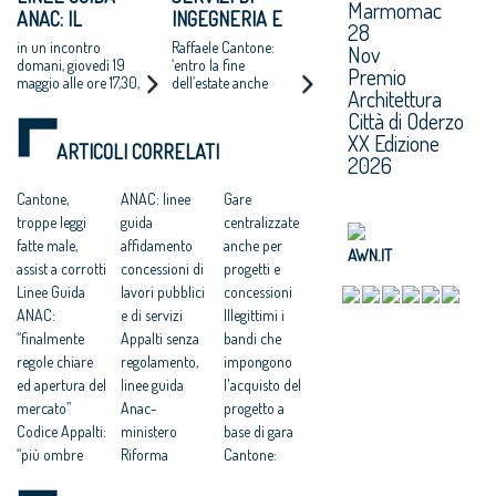
Marmomac
ANAC: IL
INGEGNERIA E
al giusto costo per
microappalti,
28
assicurare ai cittadini
massimo ribasso e
CONSIGLIO
ARCHITETTURA,
in un incontro
Raffaele Cantone:
Nov
italiani opere
appalto integrato
NAZIONALE
PRONTE LE LINEE
domani, giovedì 19
‘entro la fine
pubbliche utili,
Premio
maggio alle ore 17,30,
dell’estate anche
ILLUSTRA LE
GUIDA ANAC
funzionali e belle
Architettura
con Corradino,
quelle su offerta
PROPRIE
Città di Oderzo
Esposito, Mariani.
economicamente più
PROPOSTE
vantaggiosa e Rup’
XX Edizione
ARTICOLI CORRELATI
2026
Cantone,
ANAC: linee
Gare
troppe leggi
guida
centralizzate
fatte male,
affidamento
anche per
AWN.IT
assist a corrotti
concessioni di
progetti e
Linee Guida
lavori pubblici
concessioni
ANAC:
e di servizi
Illegittimi i
“finalmente
Appalti senza
bandi che
regole chiare
regolamento,
impongono
ed apertura del
linee guida
l'acquisto del
mercato”
Anac-
progetto a
Codice Appalti:
ministero
base di gara
“più ombre
Riforma
Cantone:
che luci”
appalti, nuovo
meno norme