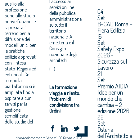
l’accesso ai
ausilio alla
servizi on line
professione.
04
della pubblica
Sono allo studio
Set
amministrazione
nuove funzioni e
B-CAD Roma –
su tutto il
si prepara il
Fiera Edilizia
territorio
terreno per la
16
nazionale. A
diffusione dei
Set
emetterla è il
modelli unici per
Safety Expo
Consiglio
le pratiche
2026 -
nazionale degli
edilizie approvati
architetti.
Sicurezza sul
con l’intesa
Lavoro
Stato-Regioni ed
(...)
21
enti locali. Col
Set
tempo la
Premio AIDIA
piattaforma si è
La formazione
Idee per un
ampliata fino a
viaggia a rilento.
mondo che
ospitare alcuni
Problemi di
cambia – 2^
servizi per la
condivisione tra
gestione
edizione 2026.
Ordini
semplificata
22
dello studio del
Set
Osteria
dell'Architetto a
Ultimo aggiornamento: Venerdì, 30 Gennaio 2015