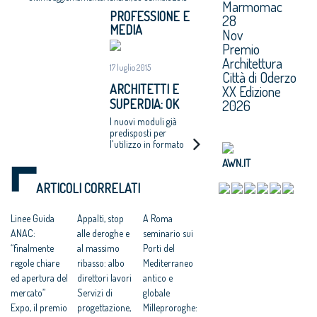
Marmomac
PROFESSIONE E
28
MEDIA
Nov
Premio
Architettura
17 luglio 2015
Città di Oderzo
ARCHITETTI E
XX Edizione
SUPERDIA: OK
2026
MODULI
I nuovi moduli già
STANDARD, ORA
predisposti per
l'utilizzo in formato
VIA COL DIGITALE
elettronico, all'interno
AWN.IT
di pratiche da
presentare in via
ARTICOLI CORRELATI
telematica
Linee Guida
Appalti, stop
A Roma
ANAC:
alle deroghe e
seminario sui
“finalmente
al massimo
Porti del
regole chiare
ribasso: albo
Mediterraneo
ed apertura del
direttori lavori
antico e
mercato”
Servizi di
globale
Expo, il premio
progettazione,
Milleproroghe: