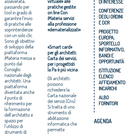
asseverata,
virtuale» alle
DI INTERESSE
passando per
pratiche gestite
CONFERENZE
tool in grado di
on line Con
DEGLI ORDINI
garantire l’invio
iMateria servizi
E DCR
di pratiche alle
alla professione
soprintendenze
«dematerializzati»
PROGETTO
con un solo clic.
EUROPA,
Sono gli obiettivi
SPORTELLO
di sviluppo della
«Smart card»
INFORMATIVO,
piattaforma
per gli architetti.
BANDI E
iMateria messa a
Carta dei servizi,
OPPORTUNITÀ
punto dal
per i progettisti
Consiglio
la Pa è più vicina
ISTITUZIONE
nazionale degli
ELENCO
Gli architetti
architetti. Una
AFFIDAMENTO
possono
piattaforma
INCARICHI
richiedere la
diventata anche
Carta nazionale
ALBO
il punto di
dei servizi (Cns).
riferimento per
FORNITORI
Si tratta di uno
la formazione
strumento di
dell’architetto e
abilitazione
spazio per
AGENDA
informatica che
l’utilizzo di
permette
strumenti di