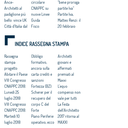
Ance-
circolare
“bene proroga
Architetti al
CNAPPC su
partite Iva”
padiglione più
nuove Linee
Partite Iva,
bello: vince UK
Guida
Matteo Renzi: il
Città d’Italia dal
Fisco:
20 febbraio
passato al
architetti, sì a
modificherem
futuro
reti d'impresa
o le norme
INDICE RASSEGNA STAMPA
Expo 2015, al
e voucher
Freyrie:
via il bando
digitale
architettura di
“Agritecture &
Rassegna
Progettazione,
Obbligo
qualità, arma
Architetti
Lanscape
stampa
mercato in
formativo,
contro il
giovani e
Award”
progetto
calo nei primi
ancora sulla
malaffare
affermati
Corruzione.
Abitare il Paese
due mesi del
carta crediti e
Cnappc:
premiati al
Freyrie:
VIII Congresso
2015
sanzioni
concordiamo
Maxxi
“Commissione
CNAPPC 2018.
Obbligo Pos,
Fortezza (BZ):
con Cantone
L’equo
appalti positiva
Lunedì 25
architetti
Scherer per il
su pericolosità
compenso non
e utile”
luglio 2018
contro gli
recupero del
massimo
vale per tutti
VIII Congresso
incentivi e le
corpo C del
ribasso
La Festa
CNAPPC 2018.
sanzioni
Forte
dell'Architetto
Martedì 10
Piano Periferie
2017 ritorna al
luglio 2018
operativo, ecco
MAXXI