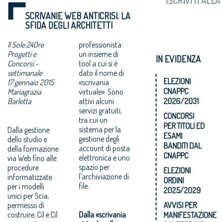
SCRIVANIE WEB ANTICRISI. LA
SFIDA DEGLI ARCHITETTI
Il Sole 24Ore
professionista:
Progetti e
un insieme di
IN EVIDENZA
Concorsi -
tool a cui si è
settimanale
dato il nome di
ELEZIONI
17 gennaio 2015
«scrivania
CNAPPC
Mariagrazia
virtuale». Sono
Barletta
attivi alcuni
2026/2031
servizi gratuiti,
CONCORSI
tra cui un
PER TITOLI ED
Dalla gestione
sistema per la
ESAMI
dello studio e
gestione degli
BANDITI DAL
della formazione
account di posta
CNAPPC
via Web fino alle
elettronica e uno
procedure
spazio per
ELEZIONI
informatizzate
l’archiviazione di
ORDINI
file.
per i modelli
2025/2029
unici per Scia,
permesso di
AVVISI PER
costruire, Cil e Cil
Dalla «scrivania
MANIFESTAZIONE