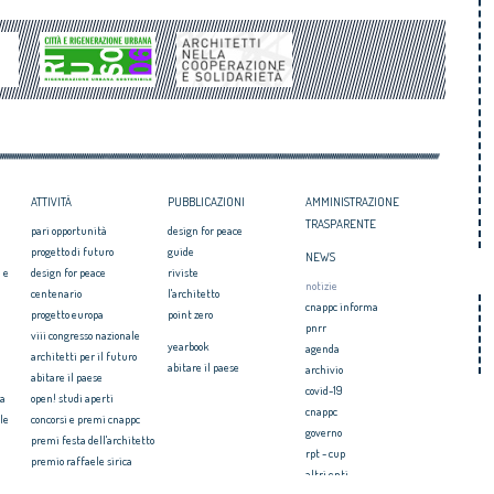
a: sindaco Bondi,
ristrutturare
pira per 2026”
Politiche abitative: accordo di
25mila euro per progetti
collaborazione tra Anci e Federcasa
e urbana
ATTIVITÀ
PUBBLICAZIONI
AMMINISTRAZIONE
TRASPARENTE
pari opportunità
design for peace
progetto di futuro
guide
NEWS
 e
design for peace
riviste
notizie
centenario
l'architetto
cnappc informa
progetto europa
point zero
pnrr
viii congresso nazionale
yearbook
agenda
architetti per il futuro
abitare il paese
archivio
abitare il paese
covid-19
ia
open! studi aperti
cnappc
le
concorsi e premi cnappc
governo
premi festa dell'architetto
rpt - cup
premio raffaele sirica
altri enti
ionale
archiprix