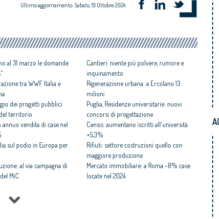
Ultimo aggiornamento: Sabato, 19 Ottobre 2024
ino al 31 marzo le domande
Cantieri: niente più polvere, rumore e
s"
inquinamento
razione tra WWF Italia e
Rigenerazione urbana: a Ercolano 13
ma
milioni
gio dei progetti pubblici
Puglia, Residenze universitarie: nuovi
el territorio
concorsi di progettazione
A
 annuo vendita di case nel
Censis: aumentano iscritti all'università
5
+5,3%
alia sul podio in Europa per
Rifiuti: settore costruzioni quello con
maggiore produzione
ruzione: al via campagna di
Mercato immobiliare: a Roma -8% case
del MiC
locate nel 2024
 consultazione su
Trentino: bando anti-spopolamento
vizi
Palazzo Gussoni: la Regione Veneto lo
telli resta commissario
vende allo Stato
Case smart: valgono l'80% di quelle da