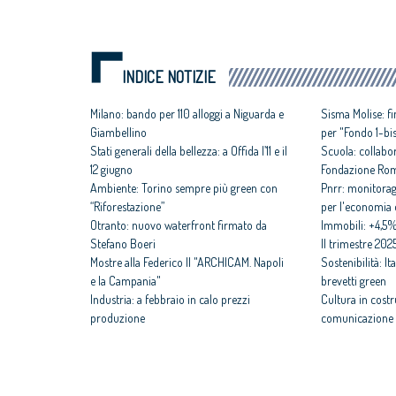
INDICE NOTIZIE
Milano: bando per 110 alloggi a Niguarda e
Sisma Molise: f
Giambellino
per "Fondo 1-bi
Stati generali della bellezza: a Offida l’11 e il
Scuola: collabo
12 giugno
Fondazione Ro
Ambiente: Torino sempre più green con
Pnrr: monitorag
“Riforestazione”
per l'economia d
Otranto: nuovo waterfront firmato da
Immobili: +4,5%
Stefano Boeri
II trimestre 202
Mostre alla Federico II "ARCHICAM. Napoli
Sostenibilità: It
e la Campania"
brevetti green
Industria: a febbraio in calo prezzi
Cultura in cost
produzione
comunicazione 
Ponte Morandi: rinascono come student e
Casa: Ue, al via
social housing
regolamento ser
Venezia: ex Chiesa delle Terese centro per
Sisma 2016: Cas
la ricostruzione di territori di guerra
ricostruzione