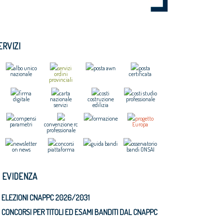
ERVIZI
albo unico
servizi
posta awn
posta
nazionale
ordini
certificata
provinciali
firma
carta
costi
costi studio
digitale
nazionale
costruzione
professionale
servizi
edilizia
compensi
formazione
progetto
parametri
convenzione rc
Europa
professionale
newsletter
concorsi
guida bandi
osservatorio
on news
piattaforma
bandi ONSAI
N EVIDENZA
ELEZIONI CNAPPC 2026/2031
CONCORSI PER TITOLI ED ESAMI BANDITI DAL CNAPPC