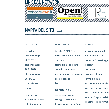
LINK DAL NETWORK
Nomisma: nel 2026 rallenta la crescita
Capitale Cultur
delle compravendite immobiliari
“Agrigento ci is
Milano: omaggio a Zaha Hadid
MiC: bando da 8
su rigenerazion
MAPPA DEL SITO
[espandi]
ISTITUZIONE
PROFESSIONE
SERVIZI
consiglio
AGGIORNAMENTO
albo unico nazionale
elezioni cnappc
formazione professionale
ordini provinciali
2026/2031
continua
banca dati pareri legali
elezioni cnappc
formazione - enti terzi
circolari
2021/2026
accreditamento corsi
posta awn
elezioni cnappc
piattaforma di formazione -
posta certificata
2016/2021
portale servizi
firma digitale
composizione
faq
carta nazionale servizi
storico
costi costruzione ediliz
DEONTOLOGIA
costi studio professiona
commissioni
codice deontologico
compensi - parametri
sistema ordinistico
consigli di disciplina
concorsi - piattaforma
ordini provinciali
linee guida ai procedimenti
convenzione rc profess
elezioni ordini territoriali
disciplinari