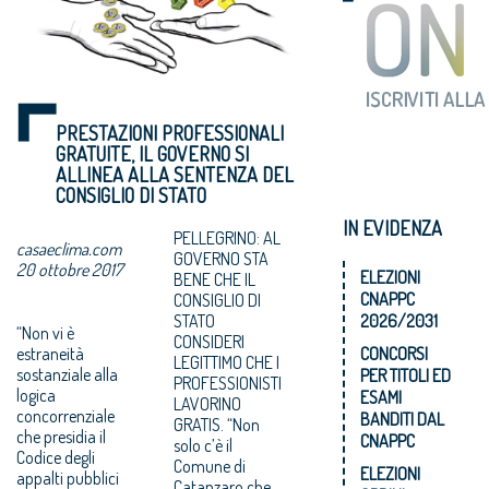
PRESTAZIONI PROFESSIONALI
GRATUITE, IL GOVERNO SI
ALLINEA ALLA SENTENZA DEL
CONSIGLIO DI STATO
IN EVIDENZA
PELLEGRINO: AL
casaeclima.com
GOVERNO STA
20 ottobre 2017
ELEZIONI
BENE CHE IL
CNAPPC
CONSIGLIO DI
STATO
2026/2031
“Non vi è
CONSIDERI
estraneità
CONCORSI
LEGITTIMO CHE I
sostanziale alla
PER TITOLI ED
PROFESSIONISTI
logica
ESAMI
LAVORINO
concorrenziale
BANDITI DAL
GRATIS. “Non
che presidia il
CNAPPC
solo c’è il
Codice degli
Comune di
ELEZIONI
appalti pubblici
Catanzaro che