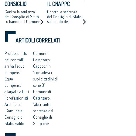
CONSIGLIO
IL CNAPPC
NAZIONALE
RICORRE ALLA
Contro la sentenza
Contro la sentenza
ARCHITETTI
CORTE EUROPEA
del Consiglio di Stato
del Consiglio di Stato
su bando del Comune
sul bando del
RICORRE ALLA
DEI DIRITTI
di Catanzaro.
Comune di Catanzaro
CORTE EUROPEA
DELL’UOMO
Cappochin “è una
per l’affidamento
DEI DIRITTI
pericolosa istigazione
della redazione del
ARTICOLI CORRELATI
a delinquere”
Piano Strutturale
DELL’UOMO
all’Antitrust “no ad
della città al
una competitività
compenso simbolico
Professionisti,
Comune
basata su
di un euro
nei contratti
Catanzaro:
fondamentalismi
monetari e finalizzata
arriva l’equo
Cappochin
a tutelare gli interessi
compenso
“considera i
dei grandi gruppi
Equo
suoi cittadini di
finanziari”
compenso
serie B”
allargato a tutti
Comune di
i professionisti
Catanzaro:
Architetti:
“aberrante
'Comune e
sentenza del
Consiglio di
Consiglio di
Stato, svilito
Stato che
interesse
avalla