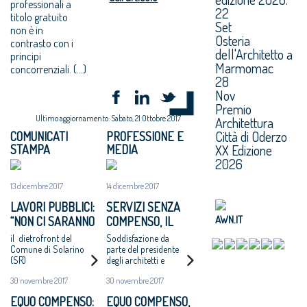
professionali a
22
titolo gratuito
Set
non è in
Osteria
contrasto con i
dell'Architetto a
principi
Marmomac
concorrenziali. (...)
28
Nov
Premio
Ultimo aggiornamento: Sabato, 21 Ottobre 2017
Architettura
Città di Oderzo
COMUNICATI
PROFESSIONE E
XX Edizione
STAMPA
MEDIA
2026
13 dicembre 2017
14 dicembre 2017
LAVORI PUBBLICI:
SERVIZI SENZA
AWN.IT
“NON CI SARANNO
COMPENSO, IL
ALTRI ‘CASI
COMUNE DI
il dietrofront del
Soddisfazione da
CATANZARO’ - MAI
SOLARINO RITIRA
Comune di Solarino
parte del presidente
(SR)
degli architetti e
PIÙ INCARICHI DI
I BANDI DI
dell'Oice. Intanto il
PROGETTAZIONE
PROGETTAZIONE
30 novembre 2017
30 novembre 2017
bando di Catanzaro si
AD UN EURO”
A UN EURO
avvicina
EQUO COMPENSO:
EQUO COMPENSO,
all'aggiudicazione