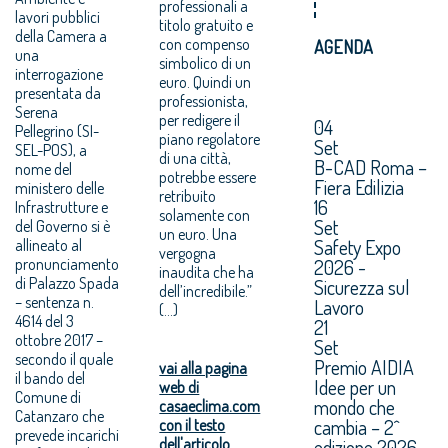
professionali a
lavori pubblici
titolo gratuito e
della Camera a
con compenso
AGENDA
una
simbolico di un
interrogazione
euro. Quindi un
presentata da
professionista,
Serena
per redigere il
04
Pellegrino (SI-
piano regolatore
Set
SEL-POS), a
di una città,
B-CAD Roma –
nome del
potrebbe essere
Fiera Edilizia
ministero delle
retribuito
16
Infrastrutture e
solamente con
Set
del Governo si è
un euro. Una
Safety Expo
allineato al
vergogna
pronunciamento
2026 -
inaudita che ha
di Palazzo Spada
Sicurezza sul
dell’incredibile.”
– sentenza n.
Lavoro
(...)
4614 del 3
21
ottobre 2017 –
Set
secondo il quale
Premio AIDIA
vai alla pagina
il bando del
Idee per un
web di
Comune di
mondo che
casaeclima.com
Catanzaro che
cambia – 2^
con il testo
prevede incarichi
dell'articolo
edizione 2026.