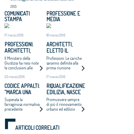
2015
COMUNICATI
PROFESSIONE E
STAMPA
MEDIA
17 marzo 2016
18 marzo 2016
PROFESSIONI:
ARCHITETTI,
ARCHITETTI,
ELETTO IL
ELETTO IL NUOVO
CONSIGLIO
Il Ministero della
Professioni. Le cariche
CONSIGLIO
Giustizia ha reso note
saranno definite alla
le conclusioni alle
prima riunione
NAZIONALE
quali è pervenuta la
03 marzo 2016
17 marzo 2016
Commissione
elettorale
CODICE APPALTI:
RIQUALIFICAZIONE
appositamente
“MARCA UNA
EDILIZIA, NASCE
costituita per la
verifica dei risultati
SIGNIFICATIVA
E-LAB, PROMOSSO
Superata la
Promuovere sempre
delle elezioni per il
DISCONTINUITÀ”
DA ARCHITETTI E
farraginosa normativa
di più il rinnovamento
rinnovo del Cnappc
precedente
urbano ed edilizio
LEGAMBIENTE
riducendo i consumi
energetici e limitando
il consumo di suolo
ARTICOLI CORRELATI