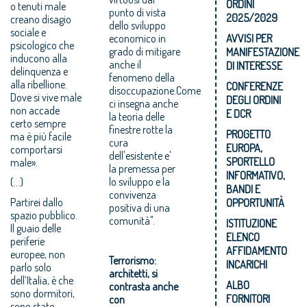
ORDINI
o tenuti male
punto di vista
2025/2029
creano disagio
dello sviluppo
sociale e
AVVISI PER
economico in
psicologico che
grado di mitigare
MANIFESTAZIONE
inducono alla
anche il
DI INTERESSE
delinquenza e
fenomeno della
alla ribellione.
CONFERENZE
disoccupazione.Come
Dove si vive male
DEGLI ORDINI
ci insegna anche
non accade
E DCR
la teoria delle
certo sempre
finestre rotte la
PROGETTO
ma è più facile
cura
EUROPA,
comportarsi
dell'esistente e'
SPORTELLO
male».
la premessa per
INFORMATIVO,
lo sviluppo e la
(...)
BANDI E
convivenza
Partirei dallo
OPPORTUNITÀ
positiva di una
spazio pubblico.
comunità".
ISTITUZIONE
Il guaio delle
ELENCO
periferie
AFFIDAMENTO
europee, non
Terrorismo:
INCARICHI
parlo solo
architetti, si
dell’Italia, è che
ALBO
contrasta anche
sono dormitori,
FORNITORI
con
sono state