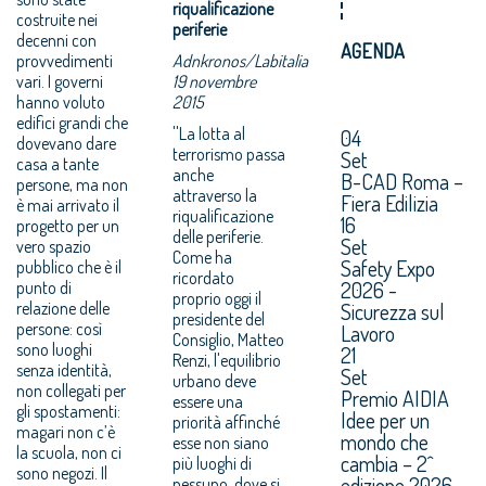
riqualificazione
costruite nei
periferie
decenni con
AGENDA
provvedimenti
Adnkronos/Labitalia
vari. I governi
19 novembre
hanno voluto
2015
edifici grandi che
''La lotta al
04
dovevano dare
terrorismo passa
Set
casa a tante
anche
B-CAD Roma –
persone, ma non
attraverso la
Fiera Edilizia
è mai arrivato il
riqualificazione
16
progetto per un
delle periferie.
Set
vero spazio
Come ha
Safety Expo
pubblico che è il
ricordato
2026 -
punto di
proprio oggi il
Sicurezza sul
relazione delle
presidente del
persone: così
Lavoro
Consiglio, Matteo
sono luoghi
21
Renzi, l'equilibrio
senza identità,
Set
urbano deve
non collegati per
Premio AIDIA
essere una
gli spostamenti:
Idee per un
priorità affinché
magari non c’è
mondo che
esse non siano
la scuola, non ci
cambia – 2^
più luoghi di
sono negozi. Il
edizione 2026.
nessuno, dove si