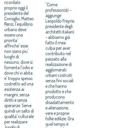
ricordato
''Come
proprio oggi il
professionisti -
presidente del
aggiunge
Consiglio, Matteo
Leopoldo Freyrie,
Renzi, l'equilibrio
presidente degli
urbano deve
architetti italiani
essere una
- abbiamo già
priorita'
fatto il mea
affinche' esse
culpa per aver
non siano piu'
contribuito nel
luoghi di
passato alla
nessuno, dove si
realizzazione di
fomenta l'odio e
agglomerati
dove chi vi abita
urbani costruiti
e' troppo spesso
senza fini sociali
costretto ad una
e che hanno
esistenza ai
prodotto e che
margini, senza
producono
diritti e senza
disadattamento
speranze. Serve
e alienazione,
quindi un salto di
vere e proprie
qualita' culturale
follie edilizie. Ora
per realizzare
quel tempo è
luoghi di