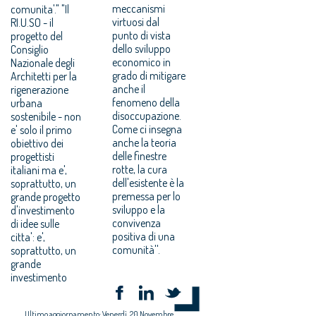
meccanismi
comunita'." "Il
virtuosi dal
RI.U.SO - il
punto di vista
progetto del
dello sviluppo
Consiglio
economico in
Nazionale degli
grado di mitigare
Architetti per la
anche il
rigenerazione
fenomeno della
urbana
disoccupazione.
sostenibile - non
Come ci insegna
e' solo il primo
anche la teoria
obiettivo dei
delle finestre
progettisti
rotte, la cura
italiani ma e',
dell'esistente è la
soprattutto, un
premessa per lo
grande progetto
sviluppo e la
d'investimento
convivenza
di idee sulle
positiva di una
citta': e',
comunità''.
soprattutto, un
grande
investimento
Ultimo aggiornamento: Venerdì, 20 Novembre