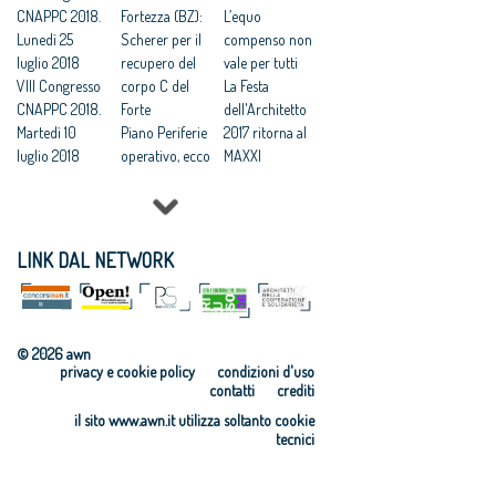
Scampia
CNAPPC 2018.
Fortezza (BZ):
vittoria degli
L’equo
Lunedì 25
Scherer per il
architetti»
compenso non
luglio 2018
recupero del
Efficienza
vale per tutti
VIII Congresso
corpo C del
energetica,
La Festa
CNAPPC 2018.
Forte
accordo Cna-
dell'Architetto
Martedì 10
Piano Periferie
Enel per la
2017 ritorna al
luglio 2018
operativo, ecco
formazione
MAXXI
VIII Congresso
tutti i progetti
gratis agli
Professioni:
CNAPPC 2018.
finanziati
architetti
architetti, il 30
Lunedì 9 luglio
Commissione
Focus su
2018
periferie,
'Internazionali
LINK DAL NETWORK
VIII Congresso
Minniti:
zzazione e
CNAPPC 2018.
«Proposte da
innovazione
Domenica 8
condividere:
culturale'
luglio 2018
politiche
Festa
© 2026 awn
VIII Congresso
integrate per le
dell’Architetto
privacy e cookie policy
condizioni d'uso
CNAPPC 2018.
città»
2017 - Una
contatti
crediti
Venerdì 6
Equo
legge per
il sito www.awn.it utilizza soltanto cookie
luglio 2018
compenso,
l’architettura
tecnici
VIII Congresso
parametri
Rappresentanz
CNAPPC 2018.
vincolanti
a, avanti in