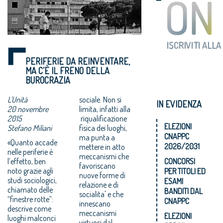
PERIFERIE DA REINVENTARE,
MA C’È IL FRENO DELLA
BUROCRAZIA
L'Unità
sociale. Non si
IN EVIDENZA
20 novembre
limita, infatti alla
2015
riqualificazione
ELEZIONI
Stefano Miliani
fisica dei luoghi,
CNAPPC
ma punta a
«Quanto accade
2026/2031
mettere in atto
nelle periferie è
meccanismi che
CONCORSI
l’effetto, ben
favoriscano
noto grazie agli
PER TITOLI ED
nuove forme di
studi sociologici,
ESAMI
relazione e di
chiamato delle
BANDITI DAL
socialita' e che
“finestre rotte”:
CNAPPC
innescano
descrive come
meccanismi
ELEZIONI
luoghi malconci
virtuosi dal