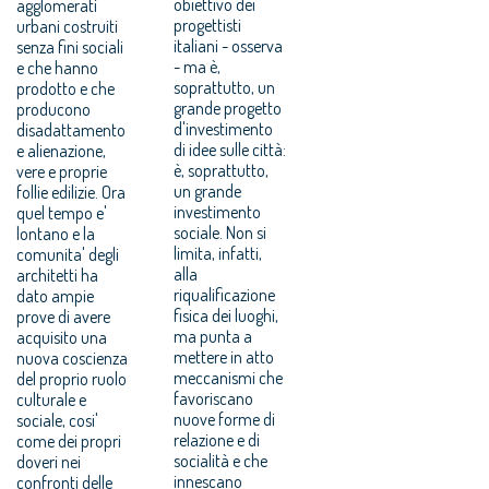
obiettivo dei
agglomerati
progettisti
urbani costruiti
italiani - osserva
senza fini sociali
- ma è,
e che hanno
soprattutto, un
prodotto e che
grande progetto
producono
d'investimento
disadattamento
di idee sulle città:
e alienazione,
è, soprattutto,
vere e proprie
un grande
follie edilizie. Ora
investimento
quel tempo e'
sociale. Non si
lontano e la
limita, infatti,
comunita' degli
alla
architetti ha
riqualificazione
dato ampie
fisica dei luoghi,
prove di avere
ma punta a
acquisito una
mettere in atto
nuova coscienza
meccanismi che
del proprio ruolo
favoriscano
culturale e
nuove forme di
sociale, cosi'
relazione e di
come dei propri
socialità e che
doveri nei
innescano
confronti delle