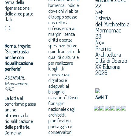
tema della
22
fomenta l'odio e
rigenerazione
Set
dove chi vi abita
delle aree parte
è troppo spesso
Osteria
da lì.
costretto a
dell'Architetto a
(...)
un'esistenza ai
Marmomac
margini, senza
28
diritti e senza
Nov
speranze. Serve
Roma, Freyrie:
Premio
quindi un salto di
"Si contrasta
Architettura
qualità culturale
anche con
Città di Oderzo
per realizzare
riqualificazione
XX Edizione
luoghi di
periferie"
2026
convivenza
AGENPARL
dignitosi e
19 novembre
adeguati ai
2015
bisogni di
AWN.IT
ciascuno''. Così il
La lotta al
Consiglio
terrorismo passa
nazionale degli
anche
architetti,
attraverso la
pianificatori,
riqualificazione
paesaggisti e
delle periferie.
conservatori.
Come ha