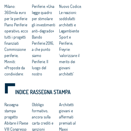
Milano:
Periferie. «Una
Nuovo Codice.
360mila euro
legge quadro
Le reazioni:
per le periferie
per stimolare
soddisfatti
Piano Periferie
gli investimenti
architetti e
operativo, ecco
anti-degrado»
Legambiente
tutti i progetti
Bando
Sport e
finanziati
Periferie 2016,
Periferie,
Commissione
a che punto
Freyrie:
periferie,
siamo
‘valorizzare il
Minniti:
Periferie. Il
merito dei
«Proposte da
luogo del
giovani
condividere:
nostro
architetti’
politiche
scontento
Riuso e Sport,
integrate per le
«Le belle
Coni:
INDICE RASSEGNA STAMPA
città»
periferie ci
“valorizzare il
Così farò
difenderanno
merito dei
rinascere le
Rassegna
dalla barbarie»
Obbligo
giovani
Architetti
città a rischio
stampa
Se internet
formativo,
progettisti”
giovani e
Rivoluzione
progetto
mette in gara
ancora sulla
Regolamento
affermati
periferie, addio
Abitare il Paese
gli architetti
carta crediti e
edilizio unico,
premiati al
Vele di
VIII Congresso
sanzioni
Freyrie: «Una
Maxxi