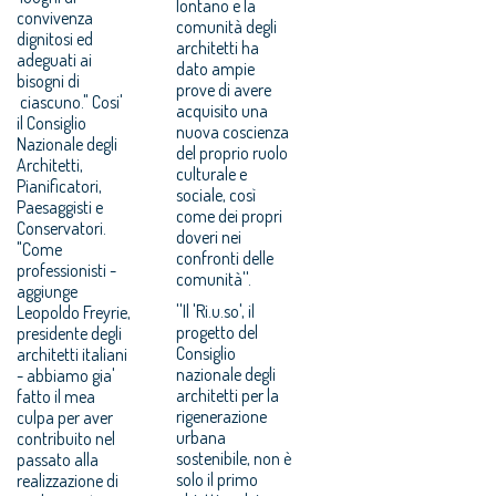
lontano e la
convivenza
comunità degli
dignitosi ed
architetti ha
adeguati ai
dato ampie
bisogni di
prove di avere
ciascuno." Cosi'
acquisito una
il Consiglio
nuova coscienza
Nazionale degli
del proprio ruolo
Architetti,
culturale e
Pianificatori,
sociale, così
Paesaggisti e
come dei propri
Conservatori.
doveri nei
"Come
confronti delle
professionisti -
comunità''.
aggiunge
''Il 'Ri.u.so', il
Leopoldo Freyrie,
progetto del
presidente degli
Consiglio
architetti italiani
nazionale degli
- abbiamo gia'
architetti per la
fatto il mea
rigenerazione
culpa per aver
urbana
contribuito nel
sostenibile, non è
passato alla
solo il primo
realizzazione di