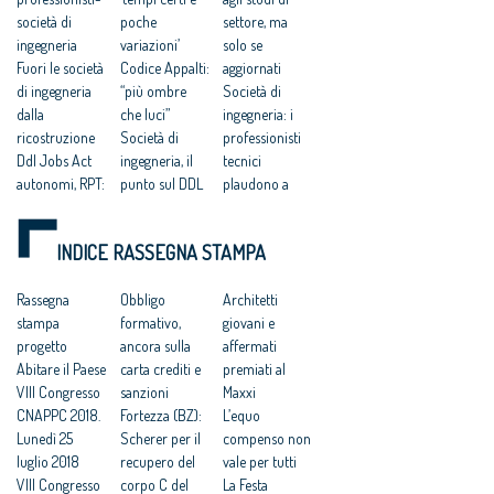
società di
poche
settore, ma
ingegneria
variazioni’
solo se
Fuori le società
Codice Appalti:
aggiornati
di ingegneria
“più ombre
Società di
dalla
che luci”
ingegneria: i
ricostruzione
Società di
professionisti
Ddl Jobs Act
ingegneria, il
tecnici
autonomi, RPT:
punto sul DDL
plaudono a
ristabilire il
Concorrenza
modifica art.31
ruolo
ora al Senato
ddl
INDICE RASSEGNA STAMPA
sussidiario
Tagli ai
concorrenza
delle
compensi dei
DDL
professioni
Rassegna
CTU, i tecnici
Obbligo
Concorrenza,
Architetti
ordinistiche
stampa
chiedono
formativo,
manifestazione
giovani e
Terremoto.
progetto
modifiche alla
ancora sulla
a Roma dei
affermati
Ance:
Abitare il Paese
legge
carta crediti e
professionisti
premiati al
«Certificati
VIII Congresso
Zambrano: no
sanzioni
tecnici
Maxxi
Soa anche per
CNAPPC 2018.
rinvii alla
Fortezza (BZ):
Società di
L’equo
la
Lunedì 25
riforma per
Scherer per il
ingegneria,
compenso non
ricostruzione
luglio 2018
eliminare la
recupero del
dura risposta
vale per tutti
privata: serve a
VIII Congresso
gestione
corpo C del
della Rete
La Festa