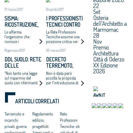
22
17 marzo 2017
19 aprile 2017
Set
Osteria
SISMA:
I PROFESSIONISTI
dell'Architetto a
RICOSTRUZIONE,
TECNICI CONTRO
Marmomac
PER LA RETE
LO SPLIT
Lo afferma
La Rete Professioni
28
PROFESSIONI
PAYMENT
l’organismo che
Tecniche assume una
Nov
riunisce i
posizione critica nei
TECNICHE
Premio
professionisti tecnici
confronti
“ILLEGITTIMA
18 gennaio 2017
30 marzo 2017
italiani in una lettera
dell’estensione del
Architettura
L’APERTURA A
inviata al
meccanismo dello
Città di Oderzo
DDL SUOLO: RETE
DECRETO
Commissario Errani.
split payment ai liberi
SOCIETÀ DI
XX Edizione
DELLE
TERREMOTO,
professionisti
INGEGNERIA PER
2026
PROFESSIONI
RECEPITE GRAN
“Non tanto una legge
Non è stata però
INCARICHI DA
TECNICHE,
PARTE DELLE
sul risparmio del
accolta la proposta
PRIVATI”
suolo con riferimenti
per l'introduzione di
“SERVE
PROPOSTE DELLA
alla rigenerazione
una indennità fissa
RIVOLUZIONARE
RETE
urbana, quanto la
giornaliera, calcolata
AWN.IT
L’APPROCCIO”
PROFESSIONI
promozione della
forfettariamente sul
ARTICOLI CORRELATI
rigenerazione urbana
reddito medio di
TECNICHE
come principale
categoria, per i
azione per
professionisti
Terremoto e
Regolamento
Rete
contrastare proprio lo
volontari che si
incarichi
edilizio,
Professioni
spreco di suolo”.
occupano dei
sopralluoghi di
privati: guerra
progettisti:
Tecniche: ok
agibilità degli edifici
professionisti-
‘tempi certi e
agli studi di