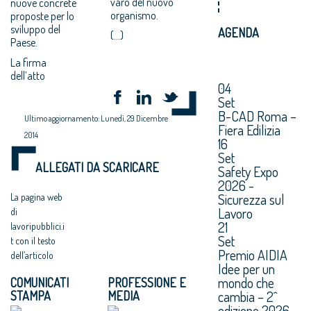
varo del nuovo
nuove concrete
organismo.
proposte per lo
sviluppo del
AGENDA
(...)
Paese.
La firma
dell’atto
04
Set
B-CAD Roma –
Ultimo aggiornamento: Lunedì, 29 Dicembre
Fiera Edilizia
2014
16
Set
ALLEGATI DA SCARICARE
Safety Expo
2026 -
Sicurezza sul
La pagina web
Lavoro
di
21
lavoripubblici.i
Set
t con il testo
Premio AIDIA
dell’articolo
Idee per un
mondo che
COMUNICATI
PROFESSIONE E
cambia – 2^
STAMPA
MEDIA
edizione 2026.