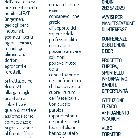
dell’area tecnica,
ORDINI
ormai schierate
precedentemente
2025/2029
e siamo
riuniti nel PAT
consapevoli che
AVVISI PER
(ingegneri,
grazie
MANIFESTAZIONE
geologi, periti
all’apporto del
DI INTERESSE
industriali,
sapere e della
geometri, periti
CONFERENZE
professionalità
agrari, chimici,
DEGLI ORDINI
di ciascuno
tecnologi
possano arrivare
E DCR
alimentari,
soluzioni
dottori
PROGETTO
positive, frutto
agronomi e
EUROPA,
della
forestali).
SPORTELLO
concertazione e
INFORMATIVO,
del confronto tra
Si tratta, quindi,
BANDI E
chi ha davvero a
di un PAT
OPPORTUNITÀ
cuore il futuro
allargato agli
del Paese Italia".
architetti e
ISTITUZIONE
Con queste
l’obiettivo è
ELENCO
parole i
quello di mettere
AFFIDAMENTO
rappresentanti
assieme risorse,
INCARICHI
dei professionisti
competenze e
tecnici italiani
organizzazione,
ALBO
hanno salutato il
al fine di offrire
FORNITORI