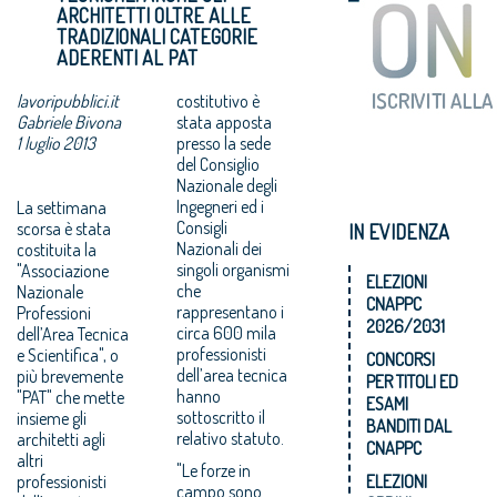
ARCHITETTI OLTRE ALLE
TRADIZIONALI CATEGORIE
ADERENTI AL PAT
lavoripubblici.it
costitutivo è
Gabriele Bivona
stata apposta
1 luglio 2013
presso la sede
del Consiglio
Nazionale degli
Ingegneri ed i
La settimana
Consigli
scorsa è stata
IN EVIDENZA
Nazionali dei
costituita la
singoli organismi
"Associazione
ELEZIONI
che
Nazionale
CNAPPC
rappresentano i
Professioni
2026/2031
circa 600 mila
dell’Area Tecnica
professionisti
e Scientifica", o
CONCORSI
dell’area tecnica
più brevemente
PER TITOLI ED
hanno
"PAT" che mette
ESAMI
sottoscritto il
insieme gli
BANDITI DAL
relativo statuto.
architetti agli
CNAPPC
altri
"Le forze in
professionisti
ELEZIONI
campo sono