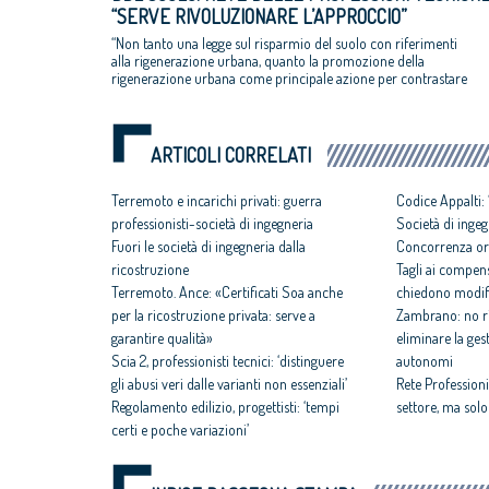
“SERVE RIVOLUZIONARE L’APPROCCIO”
“Non tanto una legge sul risparmio del suolo con riferimenti
alla rigenerazione urbana, quanto la promozione della
rigenerazione urbana come principale azione per contrastare
proprio lo spreco di suolo”.
ARTICOLI CORRELATI
Terremoto e incarichi privati: guerra
Codice Appalti:
professionisti-società di ingegneria
Società di ingeg
Fuori le società di ingegneria dalla
Concorrenza or
ricostruzione
Tagli ai compens
Terremoto. Ance: «Certificati Soa anche
chiedono modifi
per la ricostruzione privata: serve a
Zambrano: no ri
garantire qualità»
eliminare la ges
Scia 2, professionisti tecnici: ‘distinguere
autonomi
gli abusi veri dalle varianti non essenziali’
Rete Professioni
Regolamento edilizio, progettisti: ‘tempi
settore, ma solo
certi e poche variazioni’