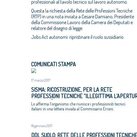
professionali al tavolo tecnico sul lavoro autonomo.
Questa la richiesta della Rete delle Professioni Tecniche
(RTP) in una nota inviata a Cesare Damiano, Presidente
della Commissione Lavoro della Camera dei Deputati e
relatore del disegno di legge.
Jobs Act autonomi: ripristinare il ruolo sussidiario
COMUNICATI STAMPA
17 marzo 2017
SISMA: RICOSTRUZIONE, PER LA RETE
PROFESSIONI TECNICHE “ILLEGITTIMA L’APERTU
A SOCIETÀ DI INGEGNERIA PER INCARICHI DA
Lo afferma l’organismo che riunisce i professionisti tecnici
PRIVATI”
italiani in una lettera inviata al Commissario Errani.
18 gennaio 2017
DDL SUOLO: RETE DELLE PROFESSIONI TECNICHE