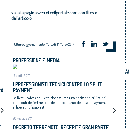
vai alla pagina web di edilportale.com con il testo
dell'articolo
Ultimo aggiornamento: Martedì, 14 Marzo 2017
PROFESSIONE E MEDIA
A
19 aprile 2017
I PROFESSIONISTI TECNICI CONTRO LO SPLIT
RA
PAYMENT
La Rete Professioni Tecniche assume una posizione critica nei
confronti dell’estensione del meccanismo dello split payment
ai liberi professionisti
30 marzo 2017
,
DECRETO TERREMOTO, RECEPITE GRAN PARTE