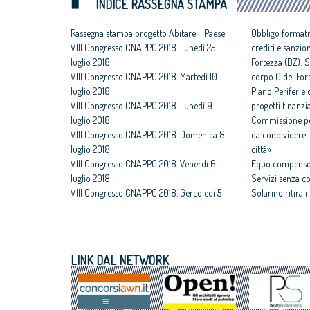
INDICE RASSEGNA STAMPA
Rassegna stampa progetto Abitare il Paese
Obbligo formati
VIII Congresso CNAPPC 2018. Lunedì 25
crediti e sanzio
luglio 2018
Fortezza (BZ): S
VIII Congresso CNAPPC 2018. Martedì 10
corpo C del For
luglio 2018
Piano Periferie o
VIII Congresso CNAPPC 2018. Lunedì 9
progetti finanzia
luglio 2018
Commissione per
VIII Congresso CNAPPC 2018. Domenica 8
da condividere: 
luglio 2018
città»
VIII Congresso CNAPPC 2018. Venerdì 6
Equo compenso,
luglio 2018
Servizi senza c
VIII Congresso CNAPPC 2018. Gercoledì 5
Solarino ritira 
luglio 2018
un euro
VIII Congresso CNAPPC 2018. Mercoledì 4
All'architettura
luglio 2018
caravatti_carava
VIII Congresso CNAPPC 2018. Lunedì 2
italiano
LINK DAL NETWORK
luglio 2018
Assegnati premi 
VIII Congresso CNAPPC 2018. Domenica 1
Giovane talento
luglio 2018
Equo compenso, 
Corte Europea d