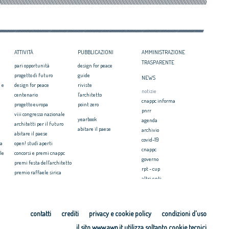
itetti, focus su
zazione e innovazione
ATTIVITÀ
PUBBLICAZIONI
AMMINISTRAZIONE
TRASPARENTE
pari opportunità
design for peace
progetto di futuro
guide
NEWS
 e
design for peace
riviste
notizie
centenario
l'architetto
cnappc informa
progetto europa
point zero
pnrr
viii congresso nazionale
yearbook
agenda
architetti per il futuro
abitare il paese
archivio
abitare il paese
covid-19
ia
open! studi aperti
cnappc
le
concorsi e premi cnappc
governo
premi festa dell'architetto
rpt - cup
premio raffaele sirica
altri enti
ionale
archiprix
faq ordini
premio architetti del
mediterraneo
PRESS
ri.u.so
contatti
crediti
privacy e cookie policy
condizioni d'uso
comunicati stampa
microcredito per l'housing
il sito www.awn.it utilizza soltanto cookie tecnici