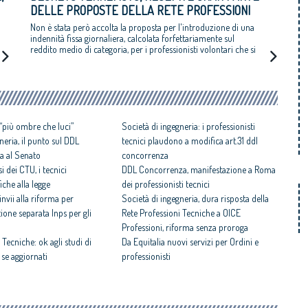
DELLE PROPOSTE DELLA RETE PROFESSIONI
TECNICHE
Non è stata però accolta la proposta per l'introduzione di una
indennità fissa giornaliera, calcolata forfettariamente sul
reddito medio di categoria, per i professionisti volontari che si
occupano dei sopralluoghi di agibilità degli edifici
 “più ombre che luci”
Società di ingegneria: i professionisti
neria, il punto sul DDL
tecnici plaudono a modifica art.31 ddl
a al Senato
concorrenza
i dei CTU, i tecnici
DDL Concorrenza, manifestazione a Roma
che alla legge
dei professionisti tecnici
nvii alla riforma per
Società di ingegneria, dura risposta della
tione separata Inps per gli
Rete Professioni Tecniche a OICE
Professioni, riforma senza proroga
 Tecniche: ok agli studi di
Da Equitalia nuovi servizi per Ordini e
 se aggiornati
professionisti