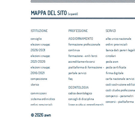
Professioni: arch
MAPPA DEL SITO
internazionaliz
[espandi]
ISTITUZIONE
PROFESSIONE
SERVIZI
consiglio
AGGIORNAMENTO
albo unico nazionale
elezioni cnappc
formazione professionale
ordini provinciali
2026/2031
continua
banca dati pareri legali
elezioni cnappc
formazione - enti terzi
circolari
2021/2026
accreditamento corsi
posta awn
elezioni cnappc
piattaforma di formazione -
posta certificata
2016/2021
portale servizi
firma digitale
composizione
faq
carta nazionale servizi
storico
costi costruzione ediliz
DEONTOLOGIA
costi studio professiona
commissioni
codice deontologico
compensi - parametri
sistema ordinistico
consigli di disciplina
concorsi - piattaforma
ordini provinciali
linee guida ai procedimenti
convenzione rc profess
elezioni ordini territoriali
disciplinari
formazione
© 2026 awn
2025-2029
massimario
webinar/streaming
elezioni ordini territoriali
newsletter on news
COMPENSI
2021-2025
seearch
compensi professione
elezioni ordini territoriali