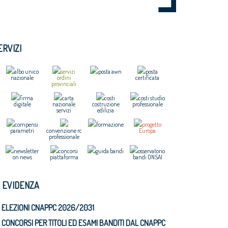
ERVIZI
albo unico
servizi
posta awn
posta
nazionale
ordini
certificata
provinciali
firma
carta
costi
costi studio
digitale
nazionale
costruzione
professionale
servizi
edilizia
compensi
formazione
progetto
parametri
convenzione rc
Europa
professionale
newsletter
concorsi
guida bandi
osservatorio
on news
piattaforma
bandi ONSAI
N EVIDENZA
ELEZIONI CNAPPC 2026/2031
CONCORSI PER TITOLI ED ESAMI BANDITI DAL CNAPPC