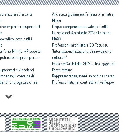
vo, ancora sulla carta
Architetti giovani e affermati premiati al
ni
Maxxi
cherer per il recupero del
L’equo compenso non vale per tutti
te
La Festa dell'Architetto 2017 ritorna al
perativo, ecco tutti i
MAXXI
ti
Professioni: architetti, il 30 Focus su
iferie, Minniti: «Proposte
'Internazionalizzazione e innovazione
politiche integrate per le
culturale'
Festa dell’Architetto 2017 - Una legge per
 parametri vincolanti
l’architettura
ompenso, il comune di
Rappresentanza, avanti in ordine sparso
i bandi di progettazione a
Professionisti, nei contratti arriva l’equo
compenso
 rispettosa dello studio
Equo compenso allargato a tutti i
tti il Premio architetto
professionisti
Periferie, la nuova identità di 10 aree
Architetto italiano e
degradate
 2017
Architetti: 'Comune e Consiglio di Stato,
il CNAPPC ricorre alla
svilito interesse pubblico'
ei Diritti dell’Uomo