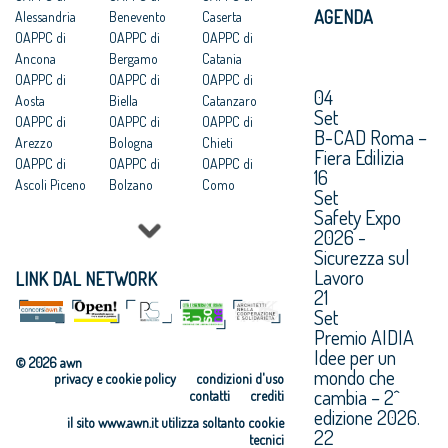
AGENDA
Alessandria
Benevento
Caserta
OAPPC di
OAPPC di
OAPPC di
Ancona
Bergamo
Catania
OAPPC di
OAPPC di
OAPPC di
04
Aosta
Biella
Catanzaro
Set
OAPPC di
OAPPC di
OAPPC di
B-CAD Roma –
Arezzo
Bologna
Chieti
Fiera Edilizia
OAPPC di
OAPPC di
OAPPC di
16
Ascoli Piceno
Bolzano
Como
Set
OAPPC di Asti
OAPPC di
OAPPC di
Safety Expo
OAPPC di
Brescia
Cosenza
2026 -
Avellino
OAPPC di
OAPPC di
Sicurezza sul
OAPPC di Bari
Brindisi
Cremona
Lavoro
LINK DAL NETWORK
OAPPC di
OAPPC di
OAPPC di
21
Barletta-
Cagliari
Crotone
Set
Andria-Trani
OAPPC di
OAPPC di
Premio AIDIA
Caltanissetta
Cuneo
Idee per un
© 2026 awn
mondo che
privacy e cookie policy
condizioni d'uso
cambia – 2^
contatti
crediti
edizione 2026.
il sito www.awn.it utilizza soltanto cookie
22
tecnici