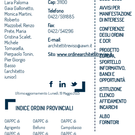
Cap:
31100
Lara Paloma
AVVISI PER
Gaia Gallonetto,
Telefono
:
Monica Martini,
MANIFESTAZIONE
0422/591885
Roberto
DI INTERESSE
Mazzobel, Renzo
Fax:
CONFERENZE
Prete,
Maria
0422/541296
DEGLI ORDINI
Cristina Scalet,
E-mail:
E DCR
Michele
architettitreviso@awn.it
Tomasella,
PROGETTO
Pierpaolo Tonin,
Sito:
www.ordinearchitettitreviso.it
EUROPA,
Pier Giorgio
SPORTELLO
Basso
INFORMATIVO,
(architetto
BANDI E
iunior).
OPPORTUNITÀ
ISTITUZIONE
Ultimo aggiornamento: Lunedì, 19 Maggio 2025
ELENCO
AFFIDAMENTO
INCARICHI
INDICE ORDINI PROVINCIALI
ALBO
OAPPC di
OAPPC di
OAPPC di
FORNITORI
Agrigento
Belluno
Campobasso
OAPPC di
OAPPC di
OAPPC di