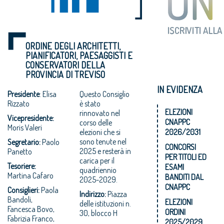
ORDINE DEGLI ARCHITETTI,
PIANIFICATORI, PAESAGGISTI E
CONSERVATORI DELLA
PROVINCIA DI TREVISO
IN EVIDENZA
Presidente
: Elisa
Questo Consiglio
Rizzato
è stato
ELEZIONI
rinnovato nel
Vicepresidente:
CNAPPC
corso delle
Moris Valeri
elezioni che si
2026/2031
sono tenute nel
Segretario:
Paolo
CONCORSI
2025 e resterà in
Panetto
PER TITOLI ED
carica per il
Tesoriere:
ESAMI
quadriennio
Martina Cafaro
BANDITI DAL
2025-2029.
CNAPPC
Consiglieri:
Paola
Indirizzo:
Piazza
Bandoli,
ELEZIONI
delle istituzioni n.
Fancesca Bovo,
ORDINI
30, blocco H
Fabrizia Franco,
2025/2029