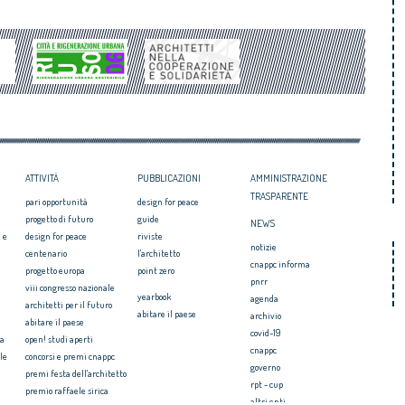
ATTIVITÀ
PUBBLICAZIONI
AMMINISTRAZIONE
TRASPARENTE
pari opportunità
design for peace
progetto di futuro
guide
NEWS
 e
design for peace
riviste
notizie
centenario
l'architetto
cnappc informa
progetto europa
point zero
pnrr
viii congresso nazionale
yearbook
agenda
architetti per il futuro
abitare il paese
archivio
abitare il paese
covid-19
ia
open! studi aperti
cnappc
le
concorsi e premi cnappc
governo
premi festa dell'architetto
rpt - cup
premio raffaele sirica
altri enti