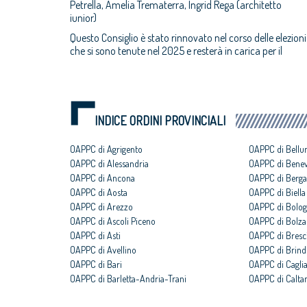
Petrella, Amelia Trematerra, Ingrid Rega (architetto
iunior)
Questo Consiglio è stato rinnovato nel corso delle elezioni
che si sono tenute nel 2025 e resterà in carica per il
INDICE ORDINI PROVINCIALI
OAPPC di Agrigento
OAPPC di Bellu
OAPPC di Alessandria
OAPPC di Bene
OAPPC di Ancona
OAPPC di Berg
OAPPC di Aosta
OAPPC di Biella
OAPPC di Arezzo
OAPPC di Bolo
OAPPC di Ascoli Piceno
OAPPC di Bolz
OAPPC di Asti
OAPPC di Bresc
OAPPC di Avellino
OAPPC di Brindi
OAPPC di Bari
OAPPC di Caglia
OAPPC di Barletta-Andria-Trani
OAPPC di Caltan