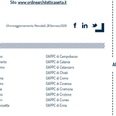
Sito:
www.ordinearchitetticaserta.it
Ultimo aggiornamento: Mercoledì, 28 Gennaio 2026
no
OAPPC di Campobasso
vento
OAPPC di Catania
A
amo
OAPPC di Catanzaro
OAPPC di Chieti
gna
OAPPC di Como
ano
OAPPC di Cosenza
ia
OAPPC di Cremona
si
OAPPC di Crotone
ri
OAPPC di Cuneo
issetta
OAPPC di Enna