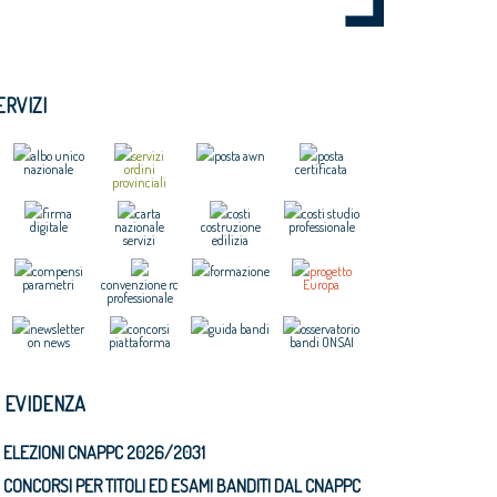
ERVIZI
albo unico
servizi
posta awn
posta
nazionale
ordini
certificata
provinciali
firma
carta
costi
costi studio
digitale
nazionale
costruzione
professionale
servizi
edilizia
compensi
formazione
progetto
parametri
convenzione rc
Europa
professionale
newsletter
concorsi
guida bandi
osservatorio
on news
piattaforma
bandi ONSAI
N EVIDENZA
ELEZIONI CNAPPC 2026/2031
CONCORSI PER TITOLI ED ESAMI BANDITI DAL CNAPPC