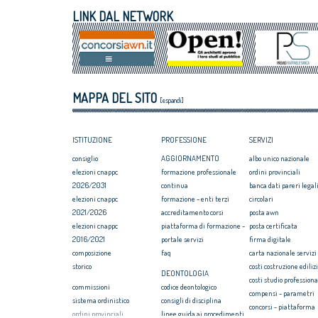
LINK DAL NETWORK
MAPPA DEL SITO
[espandi]
ISTITUZIONE
PROFESSIONE
SERVIZI
consiglio
AGGIORNAMENTO
albo unico nazionale
elezioni cnappc
formazione professionale
ordini provinciali
2026/2031
continua
banca dati pareri legali
elezioni cnappc
formazione - enti terzi
circolari
2021/2026
accreditamento corsi
posta awn
elezioni cnappc
piattaforma di formazione -
posta certificata
2016/2021
portale servizi
firma digitale
composizione
faq
carta nazionale servizi
storico
costi costruzione ediliz
DEONTOLOGIA
costi studio professiona
commissioni
codice deontologico
compensi - parametri
sistema ordinistico
consigli di disciplina
concorsi - piattaforma
ordini provinciali
linee guida ai procedimenti