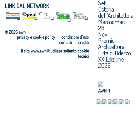
Set
OAPPC di Bari
Brindisi
Crotone
LINK DAL NETWORK
Osteria
OAPPC di
OAPPC di
OAPPC di
dell'Architetto a
Barletta-
Cagliari
Cuneo
Marmomac
Andria-Trani
OAPPC di
OAPPC di Enna
28
Caltanissetta
© 2026 awn
Nov
privacy e cookie policy
condizioni d'uso
Premio
contatti
crediti
Architettura
il sito www.awn.it utilizza soltanto cookie
Città di Oderzo
tecnici
XX Edizione
2026
AWN.IT