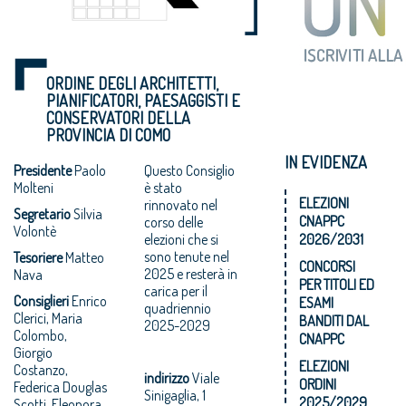
ORDINE DEGLI ARCHITETTI,
PIANIFICATORI, PAESAGGISTI E
CONSERVATORI DELLA
PROVINCIA DI COMO
IN EVIDENZA
Presidente
Paolo
Questo Consiglio
Molteni
è stato
ELEZIONI
rinnovato nel
Segretario
Silvia
CNAPPC
corso delle
Volontè
elezioni che si
2026/2031
sono tenute nel
Tesoriere
Matteo
CONCORSI
2025 e resterà in
Nava
PER TITOLI ED
carica per il
Consiglieri
Enrico
ESAMI
quadriennio
Clerici, Maria
BANDITI DAL
2025-2029
Colombo,
CNAPPC
Giorgio
ELEZIONI
Costanzo,
indirizzo
Viale
ORDINI
Federica Douglas
Sinigaglia, 1
2025/2029
Scotti, Eleonora