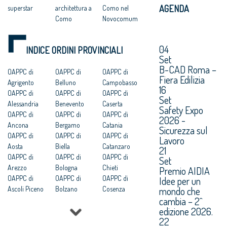
AGENDA
superstar
architettura a
Como nel
Como
Novocomum
04
INDICE ORDINI PROVINCIALI
Set
B-CAD Roma –
OAPPC di
OAPPC di
OAPPC di
Fiera Edilizia
Agrigento
Belluno
Campobasso
16
OAPPC di
OAPPC di
OAPPC di
Set
Alessandria
Benevento
Caserta
Safety Expo
OAPPC di
OAPPC di
OAPPC di
2026 -
Ancona
Bergamo
Catania
Sicurezza sul
OAPPC di
OAPPC di
OAPPC di
Lavoro
Aosta
Biella
Catanzaro
21
OAPPC di
OAPPC di
OAPPC di
Set
Arezzo
Bologna
Chieti
Premio AIDIA
OAPPC di
OAPPC di
OAPPC di
Idee per un
Ascoli Piceno
Bolzano
Cosenza
mondo che
cambia – 2^
OAPPC di Asti
OAPPC di
OAPPC di
edizione 2026.
OAPPC di
Brescia
Cremona
22
Avellino
OAPPC di
OAPPC di