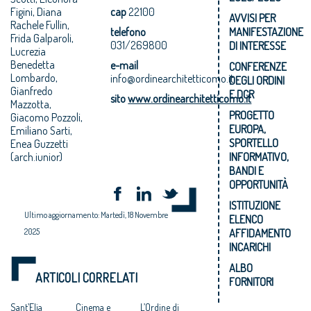
Figini, Diana
cap
22100
AVVISI PER
Rachele Fullin,
telefono
MANIFESTAZIONE
Frida Galparoli,
031/269800
DI INTERESSE
Lucrezia
Benedetta
e-mail
CONFERENZE
Lombardo,
info@ordinearchitetticomo.it
DEGLI ORDINI
Gianfredo
E DCR
sito
www.ordinearchitetticomo.it
Mazzotta,
PROGETTO
Giacomo Pozzoli,
EUROPA,
Emiliano Sarti,
SPORTELLO
Enea Guzzetti
(arch.iunior)
INFORMATIVO,
BANDI E
OPPORTUNITÀ
ISTITUZIONE
Ultimo aggiornamento: Martedì, 18 Novembre
ELENCO
2025
AFFIDAMENTO
INCARICHI
ALBO
ARTICOLI CORRELATI
FORNITORI
Sant’Elia
Cinema e
L’Ordine di