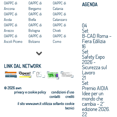
OAPPC di
OAPPC di
OAPPC di
AGENDA
Ancona
Bergamo
Catania
OAPPC di
OAPPC di
OAPPC di
Aosta
Biella
Catanzaro
04
OAPPC di
OAPPC di
OAPPC di
Set
Arezzo
Bologna
Chieti
B-CAD Roma –
OAPPC di
OAPPC di
OAPPC di
Fiera Edilizia
Ascoli Piceno
Bolzano
Como
16
OAPPC di Asti
OAPPC di
OAPPC di
Set
OAPPC di
Brescia
Cosenza
Safety Expo
Avellino
OAPPC di
OAPPC di
2026 -
OAPPC di Bari
Brindisi
Cremona
LINK DAL NETWORK
Sicurezza sul
OAPPC di
OAPPC di
OAPPC di
Lavoro
Barletta-
Cagliari
Crotone
21
Andria-Trani
OAPPC di
OAPPC di
Set
Caltanissetta
Cuneo
Premio AIDIA
© 2026 awn
privacy e cookie policy
condizioni d'uso
Idee per un
contatti
crediti
mondo che
cambia – 2^
il sito www.awn.it utilizza soltanto cookie
edizione 2026.
tecnici
22