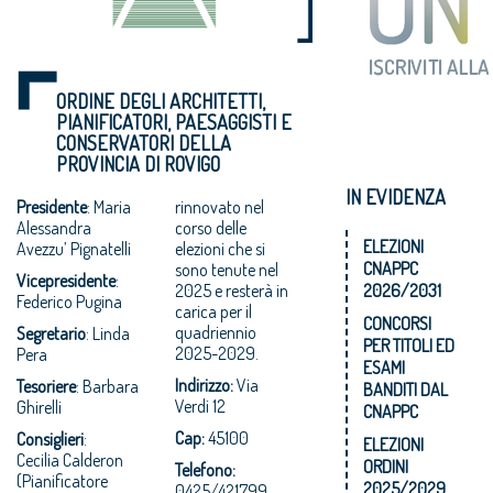
ORDINE DEGLI ARCHITETTI,
PIANIFICATORI, PAESAGGISTI E
CONSERVATORI DELLA
PROVINCIA DI ROVIGO
IN EVIDENZA
Presidente
: Maria
rinnovato nel
Alessandra
corso delle
ELEZIONI
Avezzu’ Pignatelli
elezioni che si
CNAPPC
sono tenute nel
Vicepresidente
:
2025 e resterà in
2026/2031
Federico Pugina
carica per il
CONCORSI
quadriennio
Segretario
: Linda
PER TITOLI ED
2025-2029.
Pera
ESAMI
Indirizzo:
Via
Tesoriere
: Barbara
BANDITI DAL
Verdi 12
Ghirelli
CNAPPC
Cap:
45100
Consiglieri
:
ELEZIONI
Cecilia Calderon
ORDINI
Telefono:
(Pianificatore
2025/2029
0425/421799