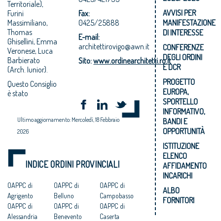
Territoriale),
AVVISI PER
Furini
Fax:
Massimiliano,
0425/25888
MANIFESTAZIONE
Thomas
DI INTERESSE
E-mail:
Ghisellini, Emma
architettirovigo@awn.it
CONFERENZE
Veronese, Luca
DEGLI ORDINI
Barbierato
Sito:
www.ordinearchitetti.ro.it
E DCR
(Arch. Iunior).
PROGETTO
Questo Consiglio
EUROPA,
è stato
SPORTELLO
INFORMATIVO,
Ultimo aggiornamento: Mercoledì, 18 Febbraio
BANDI E
OPPORTUNITÀ
2026
ISTITUZIONE
ELENCO
INDICE ORDINI PROVINCIALI
AFFIDAMENTO
INCARICHI
OAPPC di
OAPPC di
OAPPC di
ALBO
Agrigento
Belluno
Campobasso
FORNITORI
OAPPC di
OAPPC di
OAPPC di
Alessandria
Benevento
Caserta