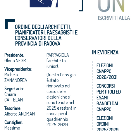
ORDINE DEGLI ARCHITETTI,
PIANIFICATORI, PAESAGGISTI E
CONSERVATORI DELLA
PROVINCIA DI PADOVA
IN EVIDENZA
Presidente
:
PARPAGIOLA
Gloria NEGRI
(architetto
ELEZIONI
iunior).
Vicepresidente:
CNAPPC
Michela
Questo Consiglio
2026/2031
ZANANDREA
è stato
rinnovato nel
CONCORSI
Segretario
:
corso delle
PER TITOLI ED
Chiara
elezioni che si
ESAMI
CATTELAN
sono tenute nel
BANDITI DAL
2025 e resterà in
Tesoriere
:
CNAPPC
carica per il
Alberto ANDRIAN
ELEZIONI
quadriennio
Consiglieri:
ORDINI
2025-2029.
Massimo
2025/2029