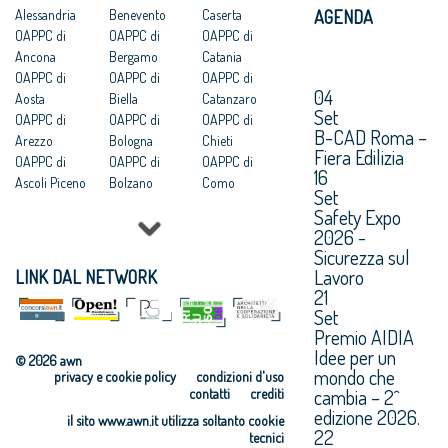
Alessandria
Benevento
Caserta
AGENDA
OAPPC di
OAPPC di
OAPPC di
Ancona
Bergamo
Catania
OAPPC di
OAPPC di
OAPPC di
04
Aosta
Biella
Catanzaro
Set
OAPPC di
OAPPC di
OAPPC di
B-CAD Roma –
Arezzo
Bologna
Chieti
Fiera Edilizia
OAPPC di
OAPPC di
OAPPC di
16
Ascoli Piceno
Bolzano
Como
Set
OAPPC di Asti
OAPPC di
OAPPC di
Safety Expo
OAPPC di
Brescia
Cosenza
2026 -
Avellino
OAPPC di
OAPPC di
Sicurezza sul
OAPPC di Bari
Brindisi
Cremona
Lavoro
LINK DAL NETWORK
OAPPC di
OAPPC di
OAPPC di
21
Barletta-
Cagliari
Crotone
Set
Andria-Trani
OAPPC di
OAPPC di
Premio AIDIA
Caltanissetta
Cuneo
Idee per un
© 2026 awn
mondo che
privacy e cookie policy
condizioni d'uso
cambia – 2^
contatti
crediti
edizione 2026.
il sito www.awn.it utilizza soltanto cookie
22
tecnici