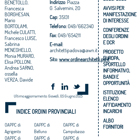
Indirizzo
: Piazza
BENETOLLO,
G. Salvemini, 20
AVVISI PER
Francesca
BORGHESAN,
MANIFESTAZIONE
Cap:
35131
Mario
DI INTERESSE
BORTOLAMI,
Telefono:
049/662340
CONFERENZE
Michele CULATTI,
Fax:
049/654211
DEGLI ORDINI
Francesco LUISE,
E DCR
Sabrina
E-mail:
MENEGHELLO,
architettipadova@awn.it
PROGETTO
Monia MURARO,
EUROPA,
Sito:
www.ordinearchitetti.pd.it
Elisa POLLONI,
SPORTELLO
Andrea SARNO,
INFORMATIVO,
ossella
BANDI E
VERZA, Davide
OPPORTUNITÀ
ISTITUZIONE
Ultimo aggiornamento: Giovedì, 05 Giugno 2025
ELENCO
AFFIDAMENTO
INDICE ORDINI PROVINCIALI
INCARICHI
ALBO
OAPPC di
OAPPC di
OAPPC di
FORNITORI
Agrigento
Belluno
Campobasso
OAPPC di
OAPPC di
OAPPC di