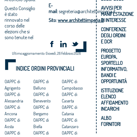
E-
AVVISI PER
Questo Consiglio
mail:
segreteria@architettiimperia.it
è stato
MANIFESTAZIONE
rinnovato nel
Sito:
www.architettiimperia.it
DI INTERESSE
corso delle
CONFERENZE
elezioni che si
DEGLI ORDINI
sono tenute nel
E DCR
PROGETTO
Ultimo aggiornamento: Giovedì, 26 Febbraio 2026
EUROPA,
SPORTELLO
INDICE ORDINI PROVINCIALI
INFORMATIVO,
BANDI E
OPPORTUNITÀ
OAPPC di
OAPPC di
OAPPC di
Agrigento
Belluno
Campobasso
ISTITUZIONE
OAPPC di
OAPPC di
OAPPC di
ELENCO
Alessandria
Benevento
Caserta
AFFIDAMENTO
OAPPC di
OAPPC di
OAPPC di
INCARICHI
Ancona
Bergamo
Catania
ALBO
OAPPC di
OAPPC di
OAPPC di
FORNITORI
Aosta
Biella
Catanzaro
OAPPC di
OAPPC di
OAPPC di