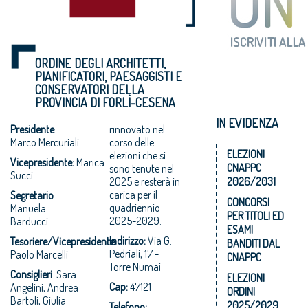
ORDINE DEGLI ARCHITETTI,
PIANIFICATORI, PAESAGGISTI E
CONSERVATORI DELLA
PROVINCIA DI FORLÌ-CESENA
IN EVIDENZA
Presidente
:
rinnovato nel
Marco Mercuriali
corso delle
ELEZIONI
elezioni che si
Vicepresidente:
Marica
CNAPPC
sono tenute nel
Succi
2025 e resterà in
2026/2031
carica per il
Segretario
:
CONCORSI
quadriennio
Manuela
PER TITOLI ED
2025-2029.
Barducci
ESAMI
Indirizzo:
Via G.
Tesoriere/Vicepresidente
:
BANDITI DAL
Pedriali, 17 -
Paolo Marcelli
CNAPPC
Torre Numai
Consiglieri
: Sara
ELEZIONI
Cap:
47121
Angelini, Andrea
ORDINI
Bartoli, Giulia
2025/2029
Telefono: