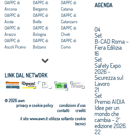
OAPPC di
OAPPC di
OAPPC di
AGENDA
Ancona
Bergamo
Catania
OAPPC di
OAPPC di
OAPPC di
Aosta
Biella
Catanzaro
OAPPC di
OAPPC di
OAPPC di
04
Set
Arezzo
Bologna
Chieti
B-CAD Roma –
OAPPC di
OAPPC di
OAPPC di
Fiera Edilizia
Ascoli Piceno
Bolzano
Como
16
OAPPC di Asti
OAPPC di
OAPPC di
Set
OAPPC di
Brescia
Cosenza
Safety Expo
Avellino
OAPPC di
OAPPC di
2026 -
OAPPC di Bari
Brindisi
Cremona
LINK DAL NETWORK
Sicurezza sul
OAPPC di
OAPPC di
OAPPC di
Lavoro
Barletta-
Cagliari
Crotone
21
Andria-Trani
OAPPC di
OAPPC di
Set
Caltanissetta
Cuneo
Premio AIDIA
© 2026 awn
privacy e cookie policy
condizioni d'uso
Idee per un
contatti
crediti
mondo che
cambia – 2^
il sito www.awn.it utilizza soltanto cookie
tecnici
edizione 2026.
22