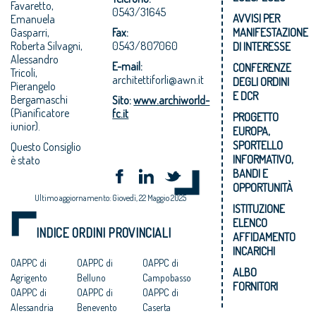
Favaretto,
0543/31645
AVVISI PER
Emanuela
Gasparri,
Fax:
MANIFESTAZIONE
Roberta Silvagni,
0543/807060
DI INTERESSE
Alessandro
E-mail:
CONFERENZE
Tricoli,
architettiforli@awn.it
DEGLI ORDINI
Pierangelo
E DCR
Bergamaschi
Sito:
www.archiworld-
(Pianificatore
fc.it
PROGETTO
iunior).
EUROPA,
SPORTELLO
Questo Consiglio
INFORMATIVO,
è stato
BANDI E
OPPORTUNITÀ
Ultimo aggiornamento: Giovedì, 22 Maggio 2025
ISTITUZIONE
ELENCO
INDICE ORDINI PROVINCIALI
AFFIDAMENTO
INCARICHI
OAPPC di
OAPPC di
OAPPC di
ALBO
Agrigento
Belluno
Campobasso
FORNITORI
OAPPC di
OAPPC di
OAPPC di
Alessandria
Benevento
Caserta