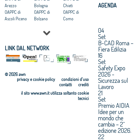
AGENDA
Arezzo
Bologna
Chieti
OAPPC di
OAPPC di
OAPPC di
Ascoli Piceno
Bolzano
Como
OAPPC di Asti
OAPPC di
OAPPC di
04
OAPPC di
Brescia
Cosenza
Set
Avellino
OAPPC di
OAPPC di
B-CAD Roma –
OAPPC di Bari
Brindisi
Cremona
LINK DAL NETWORK
Fiera Edilizia
OAPPC di
OAPPC di
OAPPC di
16
Barletta-
Cagliari
Crotone
Set
Andria-Trani
OAPPC di
OAPPC di
Safety Expo
Caltanissetta
Cuneo
2026 -
© 2026 awn
Sicurezza sul
privacy e cookie policy
condizioni d'uso
contatti
crediti
Lavoro
21
il sito www.awn.it utilizza soltanto cookie
Set
tecnici
Premio AIDIA
Idee per un
mondo che
cambia – 2^
edizione 2026.
22