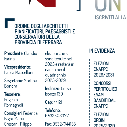
ORDINE DEGLI ARCHITETTI,
PIANIFICATORI, PAESAGGISTI E
CONSERVATORI DELLA
PROVINCIA DI FERRARA
IN EVIDENZA
Presidente:
Claudio
elezioni che si
Farina
sono tenute nel
ELEZIONI
2025 e resterà in
Vicepresidente:
CNAPPC
carica per il
Laura Mascellani
quadriennio
2026/2031
2025-2029.
Segretario
: Martina
CONCORSI
Bonora
Indirizzo:
Corso
PER TITOLI ED
Isonzo 139
Tesoriere:
ESAMI
Eugenio
BANDITI DAL
Cap:
44121
Romagnoli
CNAPPC
Telefono:
Consiglieri:
Federica
ELEZIONI
0532/413377
Bighi, Maria
ORDINI
Crestani, Filippo
Fax:
0532/744158
2025/2029