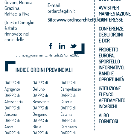
Govoni, Monica
E-mail:
AVVISI PER
Graziina,
ordarcfe@tin.it
Raffaella Piva.
MANIFESTAZIONE
Sito:
www.ordinearchitetti.fe.it
DI INTERESSE
Questo Consiglio
è stato
CONFERENZE
rinnovato nel
DEGLI ORDINI
corso delle
E DCR
PROGETTO
EUROPA,
Ultimo aggiornamento: Martedì, 22 Aprile 2025
SPORTELLO
INFORMATIVO,
INDICE ORDINI PROVINCIALI
BANDI E
OPPORTUNITÀ
OAPPC di
OAPPC di
OAPPC di
ISTITUZIONE
Agrigento
Belluno
Campobasso
ELENCO
OAPPC di
OAPPC di
OAPPC di
AFFIDAMENTO
Alessandria
Benevento
Caserta
INCARICHI
OAPPC di
OAPPC di
OAPPC di
Ancona
Bergamo
Catania
ALBO
OAPPC di
OAPPC di
OAPPC di
FORNITORI
Aosta
Biella
Catanzaro
OAPPC di
OAPPC di
OAPPC di