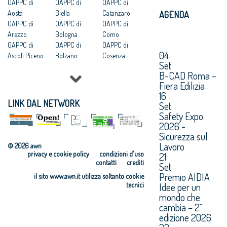
OAPPC di
OAPPC di
OAPPC di
Aosta
Biella
Catanzaro
AGENDA
OAPPC di
OAPPC di
OAPPC di
Arezzo
Bologna
Como
OAPPC di
OAPPC di
OAPPC di
04
Ascoli Piceno
Bolzano
Cosenza
Set
OAPPC di Asti
OAPPC di
OAPPC di
B-CAD Roma –
OAPPC di
Brescia
Cremona
Fiera Edilizia
Avellino
OAPPC di
OAPPC di
16
OAPPC di Bari
Brindisi
Crotone
LINK DAL NETWORK
Set
OAPPC di
OAPPC di
OAPPC di
Safety Expo
Barletta-
Cagliari
Cuneo
2026 -
Andria-Trani
OAPPC di
OAPPC di Enna
Sicurezza sul
Caltanissetta
Lavoro
© 2026 awn
privacy e cookie policy
condizioni d'uso
21
contatti
crediti
Set
Premio AIDIA
il sito www.awn.it utilizza soltanto cookie
Idee per un
tecnici
mondo che
cambia – 2^
edizione 2026.