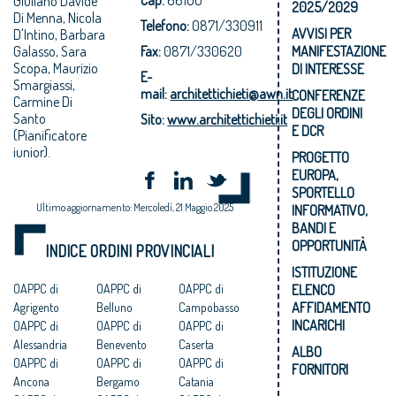
Giuliano Davide
2025/2029
Di Menna, Nicola
Telefono:
0871/330911
AVVISI PER
D'Intino, Barbara
Galasso, Sara
Fax:
0871/330620
MANIFESTAZIONE
Scopa, Maurizio
DI INTERESSE
E-
Smargiassi,
mail:
architettichieti@awn.it
CONFERENZE
Carmine Di
DEGLI ORDINI
Santo
Sito:
www.architettichieti.it
E DCR
(Pianificatore
iunior).
PROGETTO
EUROPA,
SPORTELLO
Ultimo aggiornamento: Mercoledì, 21 Maggio 2025
INFORMATIVO,
BANDI E
OPPORTUNITÀ
INDICE ORDINI PROVINCIALI
ISTITUZIONE
ELENCO
OAPPC di
OAPPC di
OAPPC di
AFFIDAMENTO
Agrigento
Belluno
Campobasso
INCARICHI
OAPPC di
OAPPC di
OAPPC di
Alessandria
Benevento
Caserta
ALBO
OAPPC di
OAPPC di
OAPPC di
FORNITORI
Ancona
Bergamo
Catania