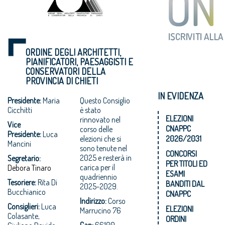
ORDINE DEGLI ARCHITETTI,
PIANIFICATORI, PAESAGGISTI E
CONSERVATORI DELLA
PROVINCIA DI CHIETI
IN EVIDENZA
Presidente:
Maria
Questo Consiglio
Cicchitti
è stato
ELEZIONI
rinnovato nel
Vice
CNAPPC
corso delle
Presidente:
Luca
elezioni che si
2026/2031
Mancini
sono tenute nel
CONCORSI
2025 e resterà in
Segretario:
PER TITOLI ED
carica per il
Debora Tinaro
ESAMI
quadriennio
Tesoriere:
Rita Di
BANDITI DAL
2025-2029.
Bucchianico
CNAPPC
I
ndirizzo:
Corso
Consiglieri:
Luca
ELEZIONI
Marrucino 76
Colasante,
ORDINI
Cap:
66100