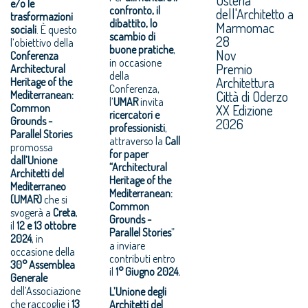
e/o le
confronto, il
dell'Architetto a
trasformazioni
dibattito, lo
Marmomac
sociali
. È questo
scambio di
28
l’obiettivo della
buone pratiche
,
Nov
Conferenza
in occasione
Premio
Architectural
della
Architettura
Heritage of the
Conferenza,
Città di Oderzo
Mediterranean:
l’
UMAR
invita
Common
XX Edizione
ricercatori e
Grounds -
2026
professionisti
,
Parallel Stories
attraverso la
Call
promossa
for paper
dall’Unione
“Architectural
Architetti del
Heritage of the
Mediterraneo
Mediterranean:
(UMAR)
che si
Common
svogerà a
Creta
,
Grounds -
il
12 e 13 ottobre
Parallel Stories
”
2024
, in
a inviare
occasione della
contributi entro
30° Assemblea
il
1° Giugno 2024.
Generale
dell’Associazione
L’Unione degli
che raccoglie i
13
Architetti del