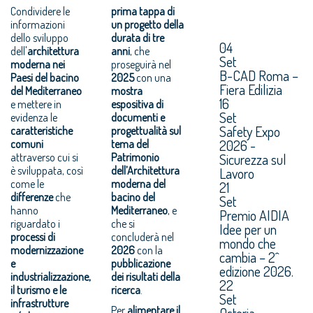
Condividere le
prima tappa di
informazioni
un progetto della
dello sviluppo
durata di tre
04
dell'
architettura
anni
, che
Set
moderna nei
proseguirà nel
B-CAD Roma –
Paesi del bacino
2025
con una
Fiera Edilizia
del Mediterraneo
mostra
16
e mettere in
espositiva di
Set
evidenza le
documenti e
Safety Expo
caratteristiche
progettualità sul
2026 -
comuni
tema del
attraverso cui si
Patrimonio
Sicurezza sul
è sviluppata, così
dell’Architettura
Lavoro
come le
moderna del
21
differenze
che
bacino del
Set
hanno
Mediterraneo
, e
Premio AIDIA
riguardato i
che si
Idee per un
processi di
concluderà nel
mondo che
modernizzazione
2026
con la
cambia – 2^
e
pubblicazione
edizione 2026.
industrializzazione,
dei risultati della
22
il turismo e le
ricerca
.
Set
infrastrutture
Per
alimentare il
Osteria