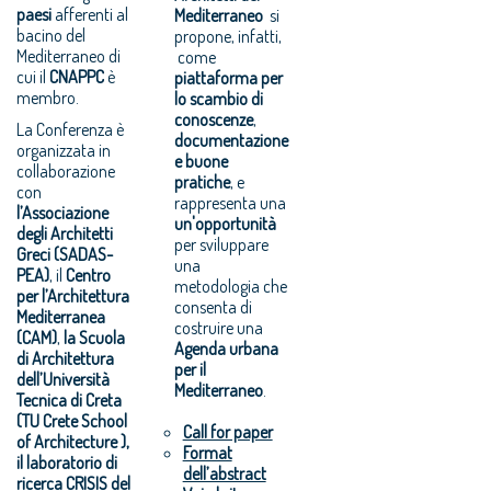
paesi
afferenti al
Mediterraneo
si
bacino del
propone, infatti,
Mediterraneo di
come
cui il
CNAPPC
è
piattaforma per
membro.
lo scambio di
conoscenze
,
La Conferenza è
documentazione
organizzata in
e buone
collaborazione
pratiche
, e
con
rappresenta una
l’Associazione
un'opportunità
degli Architetti
per sviluppare
Greci (SADAS-
una
PEA)
, il
Centro
metodologia che
per l’Architettura
consenta di
Mediterranea
costruire una
(CAM)
,
la Scuola
Agenda urbana
di Architettura
per il
dell’Università
Mediterraneo
.
Tecnica di Creta
(TU Crete School
Call for paper
of Architecture ),
Format
il laboratorio di
dell’abstract
ricerca CRISIS del