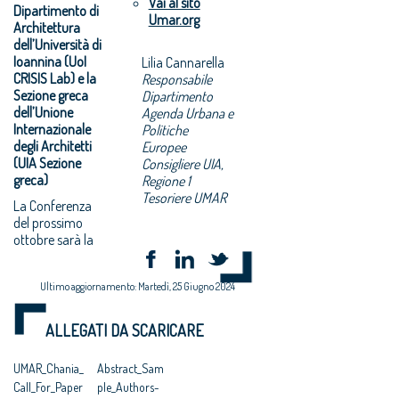
Vai al sito
Dipartimento di
Umar.org
Architettura
dell’Università di
Ioannina (UoI
Lilia Cannarella
CRISIS Lab) e la
Responsabile
Sezione greca
Dipartimento
dell’Unione
Agenda Urbana e
Internazionale
Politiche
degli Architetti
Europee
(UIA Sezione
Consigliere UIA,
greca)
Regione 1
Tesoriere UMAR
La Conferenza
del prossimo
ottobre sarà la
Ultimo aggiornamento: Martedì, 25 Giugno 2024
ALLEGATI DA SCARICARE
UMAR_Chania_
Abstract_Sam
Call_For_Paper
ple_Authors-