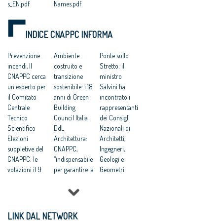
s_EN.pdf
Names.pdf
INDICE CNAPPC INFORMA
Prevenzione
Ambiente
Ponte sullo
incendi, Il
costruito e
Stretto: il
CNAPPC cerca
transizione
ministro
un esperto per
sostenibile: i 18
Salvini ha
il Comitato
anni di Green
incontrato i
Centrale
Building
rappresentanti
Tecnico
Council Italia
dei Consigli
Scientifico
DdL
Nazionali di
Elezioni
Architettura:
Architetti,
suppletive del
CNAPPC,
Ingegneri,
CNAPPC: le
“indispensabile
Geologi e
votazioni il 9
per garantire la
Geometri
giugno 2026
qualità”
Dal Brasile alla
Lavori
UIA
Colombia: le
pubblici:
Architecture &
iniziative
presentata a
Children
internazionali
LINK DAL NETWORK