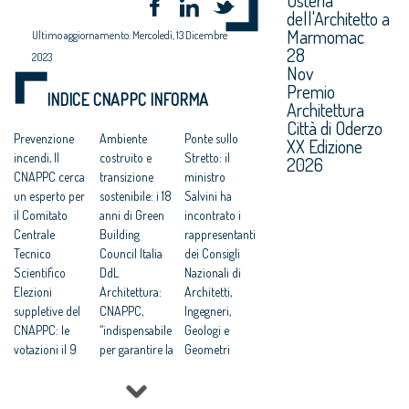
dell'Architetto a
Marmomac
Ultimo aggiornamento: Mercoledì, 13 Dicembre
28
2023
Nov
Premio
INDICE CNAPPC INFORMA
Architettura
Città di Oderzo
Prevenzione
Ambiente
Ponte sullo
XX Edizione
incendi, Il
costruito e
Stretto: il
2026
CNAPPC cerca
transizione
ministro
un esperto per
sostenibile: i 18
Salvini ha
il Comitato
anni di Green
incontrato i
Centrale
Building
rappresentanti
Tecnico
Council Italia
dei Consigli
Scientifico
DdL
Nazionali di
Elezioni
Architettura:
Architetti,
suppletive del
CNAPPC,
Ingegneri,
CNAPPC: le
“indispensabile
Geologi e
votazioni il 9
per garantire la
Geometri
giugno 2026
qualità”
Dal Brasile alla
Lavori
UIA
Colombia: le
pubblici:
Architecture &
iniziative