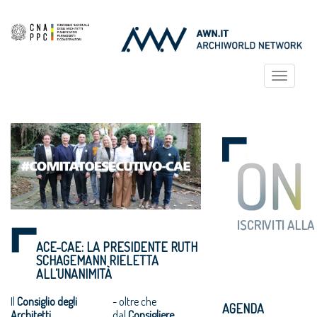
Toggle
navigat
ACE-CAE: LA PRESIDENTE RUTH
SCHAGEMANN RIELETTA
ALL’UNANIMITÀ
Il
Consiglio degli
- oltre che
AGENDA
Architetti
dal
Consigliere