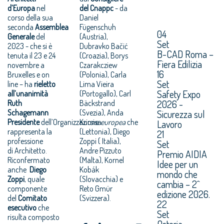
d’Europa
nel
del Cnappc
- da
corso della sua
Daniel
seconda
Assemblea
Fügenschuh
04
Generale
del
(Austria),
Set
2023 - che si è
Dubravko Bačić
B-CAD Roma –
tenuta il 23 e 24
(Croazia), Borys
Fiera Edilizia
novembre a
Czarakcziew
16
Bruxelles e on
(Polonia), Carla
Set
line – ha
rieletto
Lima Vieira
Safety Expo
all’unanimità
(Portogallo), Carl
2026 -
Ruth
Bäckstrand
Schagemann
(Svezia), Anda
Sicurezza sul
Presidente
dell’Organizzazione
Kursisa
europea
che
Lavoro
rappresenta la
(Lettonia), Diego
21
professione
Zoppi ( Italia),
Set
di Architetto.
Andre Pizzuto
Premio AIDIA
Riconfermato
(Malta), Kornel
Idee per un
anche
Diego
Kobák
mondo che
Zoppi
, quale
(Slovacchia) e
cambia – 2^
componente
Reto Gmür
edizione 2026.
del
Comitato
(Svizzera).
22
esecutivo
che
Set
risulta composto
Osteria