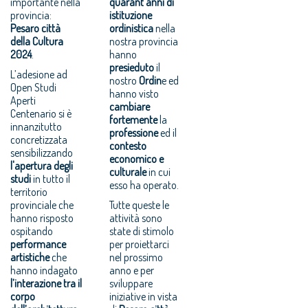
importante nella
quarant’anni di
provincia:
istituzione
Pesaro città
ordinistica
nella
della Cultura
nostra provincia
2024
.
hanno
presieduto
il
L’adesione ad
nostro
Ordin
e ed
Open Studi
hanno visto
Aperti
cambiare
Centenario si è
fortemente
la
innanzitutto
professione
ed il
concretizzata
contesto
sensibilizzando
economico e
l'apertura degli
culturale
in cui
studi
in tutto il
esso ha operato.
territorio
provinciale che
Tutte queste le
hanno risposto
attività sono
ospitando
state di stimolo
performance
per proiettarci
artistiche
che
nel prossimo
hanno indagato
anno e per
l’interazione tra il
sviluppare
corpo
iniziative in vista