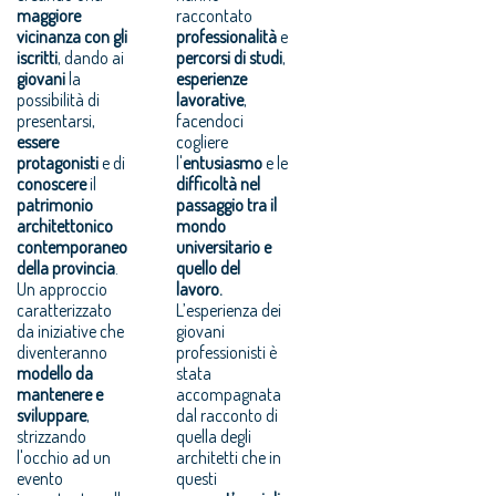
maggiore
raccontato
vicinanza con gli
professionalità
e
iscritti
, dando ai
percorsi di studi
,
giovani
la
esperienze
possibilità di
lavorative
,
presentarsi,
facendoci
essere
cogliere
protagonisti
e di
l'
entusiasmo
e le
conoscere
il
difficoltà nel
patrimonio
passaggio tra il
architettonico
mondo
contemporaneo
universitario e
della provincia
.
quello del
Un approccio
lavoro.
caratterizzato
L’esperienza dei
da iniziative che
giovani
diventeranno
professionisti è
modello da
stata
mantenere e
accompagnata
sviluppare
,
dal racconto di
strizzando
quella degli
l'occhio ad un
architetti che in
evento
questi