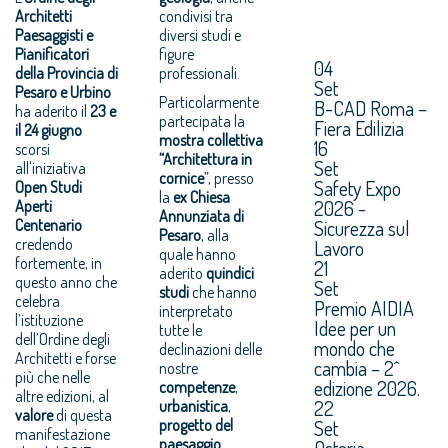
Architetti
condivisi tra
Paesaggisti e
diversi studi e
Pianificatori
figure
04
della Provincia di
professionali.
Set
Pesaro e Urbino
Particolarmente
B-CAD Roma –
ha aderito il
23 e
partecipata la
Fiera Edilizia
il 24 giugno
mostra collettiva
16
scorsi
“Architettura in
Set
all'iniziativa
cornice
”, presso
Safety Expo
Open Studi
la
ex Chiesa
2026 -
Aperti
Annunziata di
Centenario
Sicurezza sul
Pesaro
, alla
credendo
Lavoro
quale hanno
fortemente, in
21
aderito
quindici
questo anno che
Set
studi
che hanno
celebra
Premio AIDIA
interpretato
l’istituzione
Idee per un
tutte le
dell’Ordine degli
mondo che
declinazioni delle
Architetti e forse
cambia – 2^
nostre
più che nelle
edizione 2026.
competenze
,
altre edizioni, al
22
urbanistica
,
valore
di questa
progetto del
Set
manifestazione
paesaggio
,
Osteria