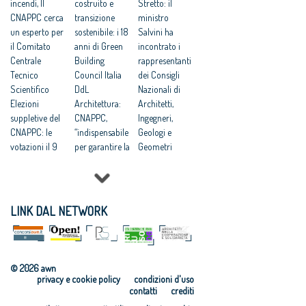
incendi, Il
costruito e
Stretto: il
CNAPPC cerca
transizione
ministro
un esperto per
sostenibile: i 18
Salvini ha
il Comitato
anni di Green
incontrato i
Centrale
Building
rappresentanti
Tecnico
Council Italia
dei Consigli
Scientifico
DdL
Nazionali di
Elezioni
Architettura:
Architetti,
suppletive del
CNAPPC,
Ingegneri,
CNAPPC: le
“indispensabile
Geologi e
votazioni il 9
per garantire la
Geometri
giugno 2026
qualità”
Dal Brasile alla
Lavori
UIA
Colombia: le
pubblici:
Architecture &
iniziative
presentata a
Children
internazionali
LINK DAL NETWORK
Bruxelles la
Golden Cubes
del CNAPPC
ricerca
Awards: le
Progettare
CNAPPC
candidature
Accessibile: on
“Dopo il
entro il 2
line il corso di
© 2026 awn
progetto”
marzo
formazione
privacy e cookie policy
condizioni d'uso
UIA Golden
Elezioni del
Programma
contatti
crediti
Cubes Awards:
CNAPPC: le
CONCRETO: