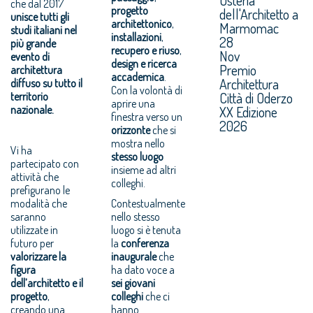
che dal 2017
progetto
dell'Architetto a
unisce tutti gli
architettonico
,
Marmomac
studi italiani nel
installazioni
,
28
più grande
recupero e riuso
,
Nov
evento di
design e ricerca
Premio
architettura
accademica
.
Architettura
diffuso su tutto il
Con la volontà di
Città di Oderzo
territorio
aprire una
nazionale.
XX Edizione
finestra verso un
2026
orizzonte
che si
mostra nello
Vi ha
stesso luogo
partecipato con
insieme ad altri
attività che
colleghi.
prefigurano le
modalità che
Contestualmente
saranno
nello stesso
utilizzate in
luogo si è tenuta
futuro per
la
conferenza
valorizzare la
inaugurale
che
figura
ha dato voce a
dell’architetto e il
sei giovani
progetto
,
colleghi
che ci
creando una
hanno