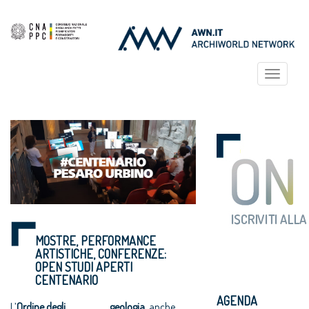
Toggle
navigat
MOSTRE, PERFORMANCE
ARTISTICHE, CONFERENZE:
OPEN STUDI APERTI
CENTENARIO
AGENDA
L’
Ordine degli
geologia
, anche