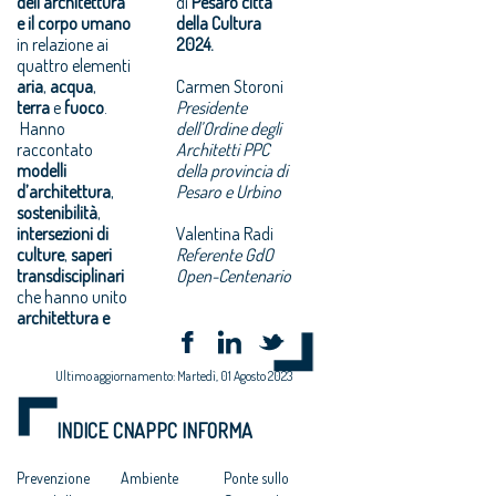
dell’architettura
di
Pesaro città
e il corpo umano
della Cultura
in relazione ai
2024.
quattro elementi
aria
,
acqua
,
Carmen Storoni
terra
e
fuoco
.
Presidente
Hanno
dell’Ordine degli
raccontato
Architetti PPC
modelli
della provincia di
d’architettura
,
Pesaro e Urbino
sostenibilità
,
intersezioni di
Valentina Radi
culture
,
saperi
Referente GdO
transdisciplinari
Open-Centenario
che hanno unito
architettura e
Ultimo aggiornamento: Martedì, 01 Agosto 2023
INDICE CNAPPC INFORMA
Prevenzione
Ambiente
Ponte sullo