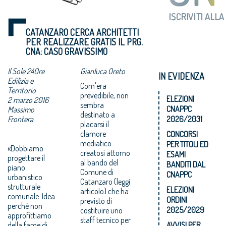
CATANZARO CERCA ARCHITETTI
PER REALIZZARE GRATIS IL PRG.
CNA: CASO GRAVISSIMO
Il Sole 24Ore
Gianluca Oreto
IN EVIDENZA
Edilizia e
Com'era
Territorio
prevedibile, non
ELEZIONI
2 marzo 2016
sembra
CNAPPC
Massimo
destinato a
Frontera
2026/2031
placarsi il
clamore
CONCORSI
mediatico
PER TITOLI ED
«Dobbiamo
creatosi attorno
ESAMI
progettare il
al bando del
BANDITI DAL
piano
Comune di
CNAPPC
urbanistico
Catanzaro (leggi
strutturale
ELEZIONI
articolo) che ha
comunale. Idea:
ORDINI
previsto di
perché non
2025/2029
costituire uno
approfittiamo
staff tecnico per
della fame di
AVVISI PER