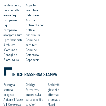
una competitività
compenso simbolico
Professionisti,
Appalto
basata su
di un euro
nei contratti
gratuito a
fondamentalismi
monetari e finalizzata
arriva l’equo
Catanzaro.
a tutelare gli interessi
compenso
Ancora
dei grandi gruppi
Equo
polemiche con
finanziari”
compenso
botta e
allargato a tutti
risposta tra
i professionisti
Comune e
Architetti:
architetti
'Comune e
Comune
Consiglio di
Catanzaro:
Stato, svilito
Cappochin
interesse
“considera i
pubblico'
suoi cittadini di
INDICE RASSEGNA STAMPA
Catanzaro:
serie B”
“Comune e
Comune di
Consiglio di
Rassegna
Catanzaro:
Obbligo
Architetti
Stato hanno
stampa
“aberrante
formativo,
giovani e
svilito
progetto
sentenza del
ancora sulla
affermati
l’interesse
Abitare il Paese
Consiglio di
carta crediti e
premiati al
pubblico”
VIII Congresso
Stato che
sanzioni
Maxxi