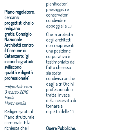
pianificatori,
paesaggisti e
Piano regolatore,
conservatori
cercansi
condivide e
progettisti che lo
appoggia la
(...)
redigano
gratis. Consiglio
Che la protesta
Nazionale
degli architetti
Architetti contro
non rappresenti
il Comune di
una posizione
Catanzaro: ‘gli
corporativa è
incarichi gratuiti
testimoniato dal
sviliscono
fatto che essa
qualità e dignità
sia stata
professionale’
condivisa anche
dagli altri Ordini
edilportale.com
professionali: si
3 marzo 2016
tratta, invece,
Paola
della necessità di
Mammarella
tornare al
Redigere gratis il
rispetto delle
(...)
Piano strutturale
comunale. È la
richiesta che il
Opere Pubbliche,