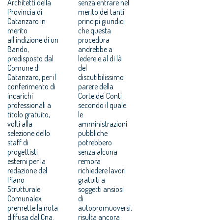
Architetti della
senza entrare nel
Provincia di
merito dei tanti
Catanzaro in
principi giuridici
merito
che questa
all'indizione di un
procedura
Bando,
andrebbe a
predisposto dal
ledere e al di là
Comune di
del
Catanzaro, per il
discutibilissimo
conferimento di
parere della
incarichi
Corte dei Conti
professionali a
secondo il quale
titolo gratuito,
le
volti alla
amministrazioni
selezione dello
pubbliche
staff di
potrebbero
progettisti
senza alcuna
esterni per la
remora
redazione del
richiedere lavori
Piano
gratuiti a
Strutturale
soggetti ansiosi
Comunale»,
di
premette la nota
autopromuoversi,
diffusa dal Cna.
risulta ancora