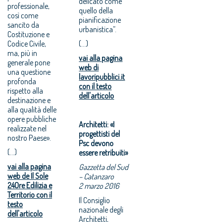
delicato come
professionale,
quello della
così come
pianificazione
sancito da
urbanistica”.
Costituzione e
Codice Civile,
(...)
ma, più in
vai alla pagina
generale pone
web di
una questione
lavoripubblici.it
profonda
con il testo
rispetto alla
dell'articolo
destinazione e
alla qualità delle
opere pubbliche
Architetti: «I
realizzate nel
progettisti del
nostro Paese».
Psc devono
(...)
essere retribuiti»
vai alla pagina
Gazzetta del Sud
web de Il Sole
– Catanzaro
24Ore Edilizia e
2 marzo 2016
Territorio con il
Il Consiglio
testo
nazionale degli
dell'articolo
Architetti,