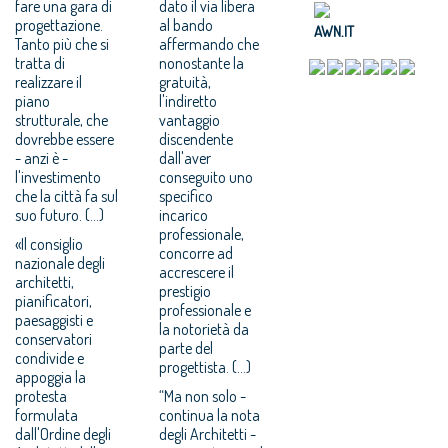
fare una gara di
dato il via libera
progettazione.
al bando
AWN.IT
Tanto più che si
affermando che
tratta di
nonostante la
realizzare il
gratuità,
piano
l'indiretto
strutturale, che
vantaggio
dovrebbe essere
discendente
- anzi è -
dall'aver
l'investimento
conseguito uno
che la città fa sul
specifico
suo futuro. (...)
incarico
professionale,
«Il consiglio
concorre ad
nazionale degli
accrescere il
architetti,
prestigio
pianificatori,
professionale e
paesaggisti e
la notorietà da
conservatori
parte del
condivide e
progettista. (...)
appoggia la
protesta
“Ma non solo -
formulata
continua la nota
dall'Ordine degli
degli Architetti -