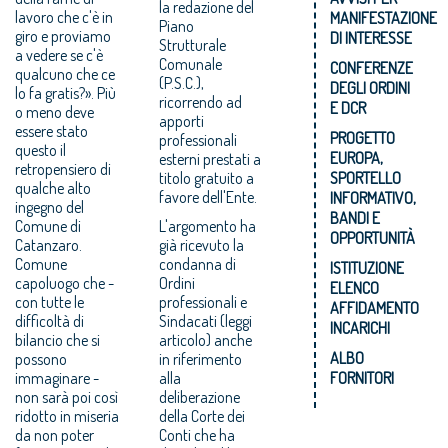
la redazione del
lavoro che c'è in
MANIFESTAZIONE
Piano
giro e proviamo
DI INTERESSE
Strutturale
a vedere se c'è
Comunale
CONFERENZE
qualcuno che ce
(P.S.C.),
DEGLI ORDINI
lo fa gratis?». Più
ricorrendo ad
E DCR
o meno deve
apporti
essere stato
PROGETTO
professionali
questo il
EUROPA,
esterni prestati a
retropensiero di
titolo gratuito a
SPORTELLO
qualche alto
favore dell'Ente.
INFORMATIVO,
ingegno del
BANDI E
Comune di
L'argomento ha
OPPORTUNITÀ
Catanzaro.
già ricevuto la
Comune
condanna di
ISTITUZIONE
capoluogo che -
Ordini
ELENCO
con tutte le
professionali e
AFFIDAMENTO
difficoltà di
Sindacati (leggi
INCARICHI
bilancio che si
articolo) anche
ALBO
possono
in riferimento
immaginare -
alla
FORNITORI
non sarà poi così
deliberazione
ridotto in miseria
della Corte dei
da non poter
Conti che ha