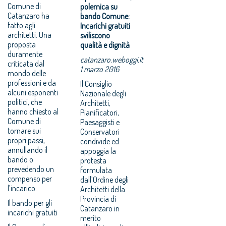
Comune di
polemica su
Catanzaro ha
bando Comune:
fatto agli
Incarichi gratuiti
architetti. Una
sviliscono
proposta
qualità e dignità
duramente
catanzaro.weboggi.it
criticata dal
1 marzo 2016
mondo delle
professioni e da
Il Consiglio
alcuni esponenti
Nazionale degli
politici, che
Architetti,
hanno chiesto al
Pianificatori,
Comune di
Paesaggisti e
tornare sui
Conservatori
propri passi,
condivide ed
annullando il
appoggia la
bando o
protesta
prevedendo un
formulata
compenso per
dall’Ordine degli
l’incarico.
Architetti della
Provincia di
Il bando per gli
Catanzaro in
incarichi gratuiti
merito