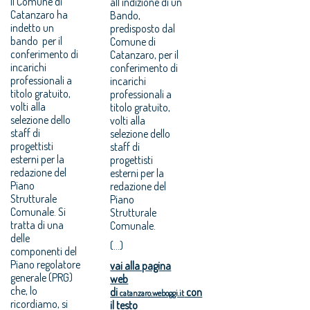
Il Comune di
all’indizione di un
Catanzaro ha
Bando,
indetto un
predisposto dal
bando per il
Comune di
conferimento di
Catanzaro, per il
incarichi
conferimento di
professionali a
incarichi
titolo gratuito,
professionali a
volti alla
titolo gratuito,
selezione dello
volti alla
staff di
selezione dello
progettisti
staff di
esterni per la
progettisti
redazione del
esterni per la
Piano
redazione del
Strutturale
Piano
Comunale. Si
Strutturale
tratta di una
Comunale.
delle
(...)
componenti del
Piano regolatore
vai alla pagina
generale (PRG)
web
che, lo
di
con
catanzaro.weboggi.it
ricordiamo, si
il testo