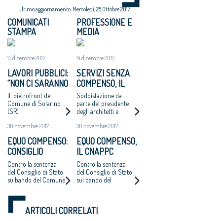
Ultimo aggiornamento: Mercoledì, 25 Ottobre 2017
COMUNICATI
PROFESSIONE E
STAMPA
MEDIA
13 dicembre 2017
14 dicembre 2017
LAVORI PUBBLICI:
SERVIZI SENZA
“NON CI SARANNO
COMPENSO, IL
ALTRI ‘CASI
COMUNE DI
il dietrofront del
Soddisfazione da
CATANZARO’ - MAI
SOLARINO RITIRA
Comune di Solarino
parte del presidente
(SR)
degli architetti e
PIÙ INCARICHI DI
I BANDI DI
dell'Oice. Intanto il
PROGETTAZIONE
PROGETTAZIONE
30 novembre 2017
30 novembre 2017
bando di Catanzaro si
AD UN EURO”
A UN EURO
avvicina
EQUO COMPENSO:
EQUO COMPENSO,
all'aggiudicazione
CONSIGLIO
IL CNAPPC
NAZIONALE
RICORRE ALLA
Contro la sentenza
Contro la sentenza
ARCHITETTI
CORTE EUROPEA
del Consiglio di Stato
del Consiglio di Stato
su bando del Comune
sul bando del
RICORRE ALLA
DEI DIRITTI
di Catanzaro.
Comune di Catanzaro
CORTE EUROPEA
DELL’UOMO
Cappochin “è una
per l’affidamento
DEI DIRITTI
pericolosa istigazione
della redazione del
ARTICOLI CORRELATI
a delinquere”
Piano Strutturale
DELL’UOMO
all’Antitrust “no ad
della città al