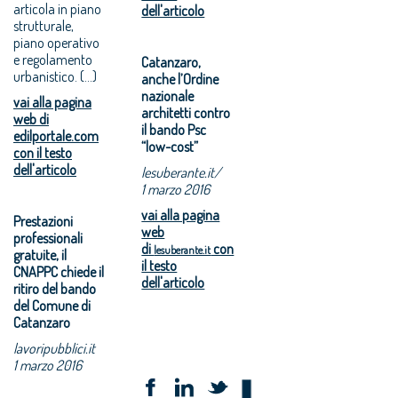
articola in piano
dell'articolo
strutturale,
piano operativo
e regolamento
Catanzaro,
urbanistico. (...)
anche l’Ordine
nazionale
vai alla pagina
architetti contro
web di
il bando Psc
edilportale.com
“low-cost”
con il testo
dell'articolo
lesuberante.it/
1 marzo 2016
vai alla pagina
Prestazioni
web
professionali
di
con
lesuberante.it
gratuite, il
il testo
CNAPPC chiede il
dell'articolo
ritiro del bando
del Comune di
Catanzaro
lavoripubblici.it
1 marzo 2016