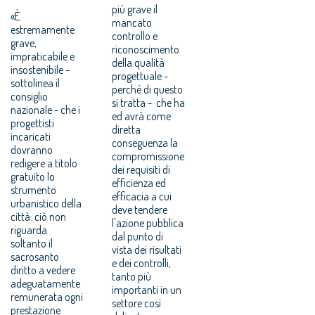
più grave il
«È
mancato
estremamente
controllo e
grave,
riconoscimento
impraticabile e
della qualità
insostenibile -
progettuale -
sottolinea il
perché di questo
consiglio
si tratta - che ha
nazionale - che i
ed avrà come
progettisti
diretta
incaricati
conseguenza la
dovranno
compromissione
redigere a titolo
dei requisiti di
gratuito lo
efficienza ed
strumento
efficacia a cui
urbanistico della
deve tendere
città: ciò non
l'azione pubblica
riguarda
dal punto di
soltanto il
vista dei risultati
sacrosanto
e dei controlli,
diritto a vedere
tanto più
adeguatamente
importanti in un
remunerata ogni
settore così
prestazione