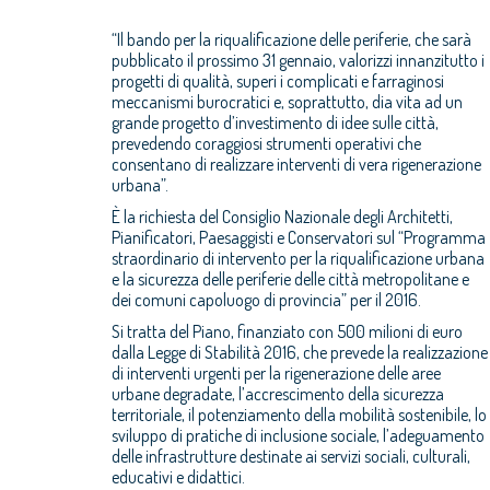
“Il bando per la riqualificazione delle periferie, che sarà
pubblicato il prossimo 31 gennaio, valorizzi innanzitutto i
progetti di qualità, superi i complicati e farraginosi
meccanismi burocratici e, soprattutto, dia vita ad un
grande progetto d’investimento di idee sulle città,
prevedendo coraggiosi strumenti operativi che
consentano di realizzare interventi di vera rigenerazione
urbana”.
È la richiesta del Consiglio Nazionale degli Architetti,
Pianificatori, Paesaggisti e Conservatori sul “Programma
straordinario di intervento per la riqualificazione urbana
e la sicurezza delle periferie delle città metropolitane e
dei comuni capoluogo di provincia” per il 2016.
Si tratta del Piano, finanziato con 500 milioni di euro
dalla Legge di Stabilità 2016, che prevede la realizzazione
di interventi urgenti per la rigenerazione delle aree
urbane degradate, l’accrescimento della sicurezza
territoriale, il potenziamento della mobilità sostenibile, lo
sviluppo di pratiche di inclusione sociale, l’adeguamento
delle infrastrutture destinate ai servizi sociali, culturali,
educativi e didattici.