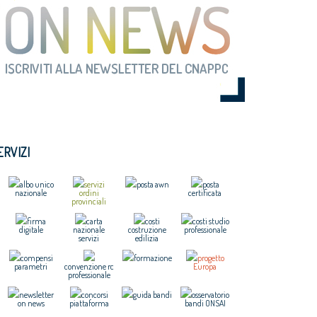
ERVIZI
albo unico
servizi
posta awn
posta
nazionale
ordini
certificata
provinciali
firma
carta
costi
costi studio
digitale
nazionale
costruzione
professionale
servizi
edilizia
compensi
formazione
progetto
parametri
convenzione rc
Europa
professionale
newsletter
concorsi
guida bandi
osservatorio
on news
piattaforma
bandi ONSAI