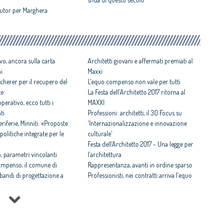
 tutor per Marghera
vo, ancora sulla carta
Architetti giovani e affermati premiati al
ni
Maxxi
cherer per il recupero del
L’equo compenso non vale per tutti
te
La Festa dell'Architetto 2017 ritorna al
perativo, ecco tutti i
MAXXI
ti
Professioni: architetti, il 30 Focus su
iferie, Minniti: «Proposte
'Internazionalizzazione e innovazione
politiche integrate per le
culturale'
Festa dell’Architetto 2017 - Una legge per
 parametri vincolanti
l’architettura
ompenso, il comune di
Rappresentanza, avanti in ordine sparso
i bandi di progettazione a
Professionisti, nei contratti arriva l’equo
compenso
 rispettosa dello studio
Equo compenso allargato a tutti i
tti il Premio architetto
professionisti
Periferie, la nuova identità di 10 aree