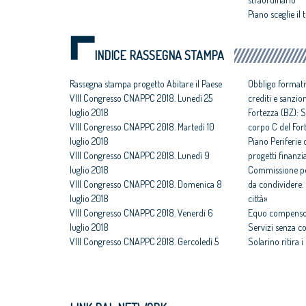
Piano sceglie il
INDICE RASSEGNA STAMPA
Rassegna stampa progetto Abitare il Paese
Obbligo formati
VIII Congresso CNAPPC 2018. Lunedì 25
crediti e sanzio
luglio 2018
Fortezza (BZ): S
VIII Congresso CNAPPC 2018. Martedì 10
corpo C del For
luglio 2018
Piano Periferie o
VIII Congresso CNAPPC 2018. Lunedì 9
progetti finanzia
luglio 2018
Commissione per
VIII Congresso CNAPPC 2018. Domenica 8
da condividere: 
luglio 2018
città»
VIII Congresso CNAPPC 2018. Venerdì 6
Equo compenso,
luglio 2018
Servizi senza c
VIII Congresso CNAPPC 2018. Gercoledì 5
Solarino ritira 
luglio 2018
un euro
VIII Congresso CNAPPC 2018. Mercoledì 4
All'architettura
luglio 2018
caravatti_carava
VIII Congresso CNAPPC 2018. Lunedì 2
italiano