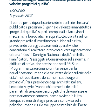
valorizzi progetti di qualita'
AGENPARL
14 gennaio 2016
"Il bando per la riqualificazione delle periferie che sara'
pubblicato il prossimo 31 gennaio valorizzi innanzitutto i
progetti di qualita', superi i complicati e farraginosi
meccanismi burocratici e, soprattutto, dia vita ad un
grande progetto d'investimento di idee sulle citta',
prevedendo coraggiosi strumenti operativi che
consentano di realizzare interventi di vera rigenerazione
urbana ". Cosi' il Consiglio Nazionale degli Architetti,
Pianificatori, Paesaggisti e Conservatori sulla norma, in
dirittura di arrivo, che predispone per il 2016 un
"Programma straordinario di intervento per la
riqualificazione urbana e la sicurezza delle periferie delle
citta' metropolitane e dei comuni capoluogo di
provincia". Per il presidente degli architetti italiani,
Leopoldo Freyrie, "vanno chiaramente definiti i
parametri di selezione dei progetti che devono essere
necessariamente connessi, come avviene in tutta
Europa, ad una strategia precisa e condivisa sulle
politiche urbane e sullo sviluppo sostenibile del Paese.