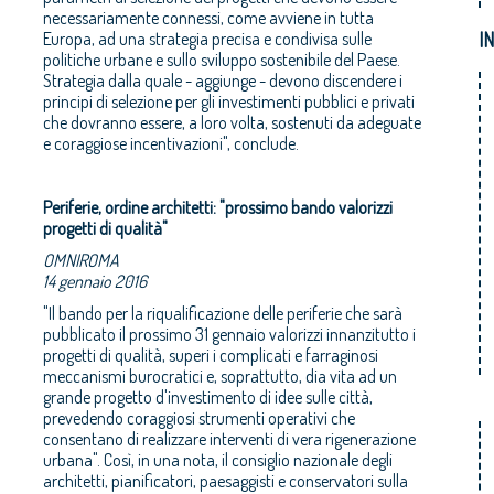
necessariamente connessi, come avviene in tutta
I
Europa, ad una strategia precisa e condivisa sulle
politiche urbane e sullo sviluppo sostenibile del Paese.
Strategia dalla quale - aggiunge - devono discendere i
principi di selezione per gli investimenti pubblici e privati
che dovranno essere, a loro volta, sostenuti da adeguate
e coraggiose incentivazioni", conclude.
Periferie, ordine architetti: "prossimo bando valorizzi
progetti di qualità"
OMNIROMA
14 gennaio 2016
"Il bando per la riqualificazione delle periferie che sarà
pubblicato il prossimo 31 gennaio valorizzi innanzitutto i
progetti di qualità, superi i complicati e farraginosi
meccanismi burocratici e, soprattutto, dia vita ad un
grande progetto d'investimento di idee sulle città,
prevedendo coraggiosi strumenti operativi che
consentano di realizzare interventi di vera rigenerazione
urbana". Così, in una nota, il consiglio nazionale degli
architetti, pianificatori, paesaggisti e conservatori sulla