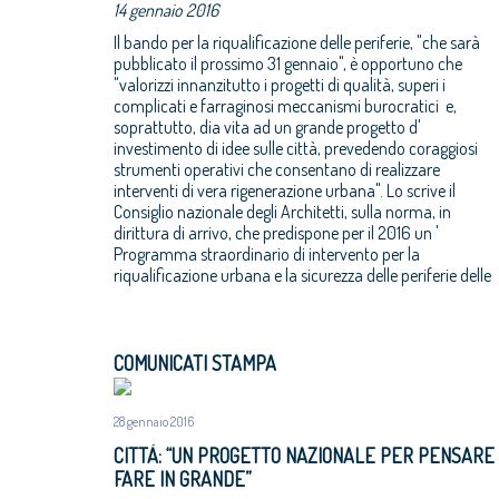
14 gennaio 2016
Il bando per la riqualificazione delle periferie, "che sarà
pubblicato il prossimo 31 gennaio", è opportuno che
"valorizzi innanzitutto i progetti di qualità, superi i
complicati e farraginosi meccanismi burocratici e,
soprattutto, dia vita ad un grande progetto d'
investimento di idee sulle città, prevedendo coraggiosi
strumenti operativi che consentano di realizzare
interventi di vera rigenerazione urbana". Lo scrive il
Consiglio nazionale degli Architetti, sulla norma, in
dirittura di arrivo, che predispone per il 2016 un '
Programma straordinario di intervento per la
riqualificazione urbana e la sicurezza delle periferie delle
COMUNICATI STAMPA
28 gennaio 2016
CITTÀ: “UN PROGETTO NAZIONALE PER PENSARE
FARE IN GRANDE”