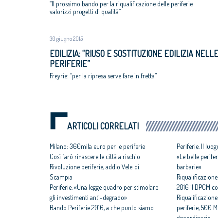
“Il prossimo bando per la riqualificazione delle periferie
valorizzi progetti di qualità”
30 giugno 2015
EDILIZIA: “RIUSO E SOSTITUZIONE EDILIZIA NELL
PERIFERIE”
Freyrie: “per la ripresa serve fare in fretta”
ARTICOLI CORRELATI
Milano: 360mila euro per le periferie
Periferie. Il lu
Così farò rinascere le città a rischio
«Le belle perife
Rivoluzione periferie, addio Vele di
barbarie»
Scampia
Riqualificazione
Periferie. «Una legge quadro per stimolare
2016 il DPCM co
gli investimenti anti-degrado»
Riqualificazion
Bando Periferie 2016, a che punto siamo
periferie, 500
straordinario