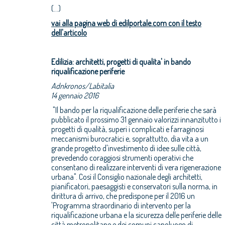
(...)
vai alla pagina web di edilportale.com con il testo
dell'articolo
Edilizia: architetti, progetti di qualita' in bando
riqualificazione periferie
Adnkronos/Labitalia
14 gennaio 2016
"Il bando per la riqualificazione delle periferie che sarà
pubblicato il prossimo 31 gennaio valorizzi innanzitutto i
progetti di qualità, superi i complicati e farraginosi
meccanismi burocratici e, soprattutto, dia vita a un
grande progetto d'investimento di idee sulle città,
prevedendo coraggiosi strumenti operativi che
consentano di realizzare interventi di vera rigenerazione
urbana". Così il Consiglio nazionale degli architetti,
pianificatori, paesaggisti e conservatori sulla norma, in
dirittura di arrivo, che predispone per il 2016 un
'Programma straordinario di intervento per la
riqualificazione urbana e la sicurezza delle periferie delle
città metropolitane e dei comuni capoluogo di