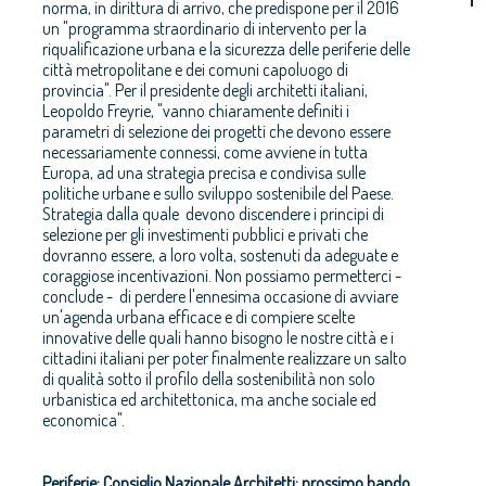
norma, in dirittura di arrivo, che predispone per il 2016
un "programma straordinario di intervento per la
riqualificazione urbana e la sicurezza delle periferie delle
città metropolitane e dei comuni capoluogo di
provincia". Per il presidente degli architetti italiani,
Leopoldo Freyrie, "vanno chiaramente definiti i
parametri di selezione dei progetti che devono essere
necessariamente connessi, come avviene in tutta
Europa, ad una strategia precisa e condivisa sulle
politiche urbane e sullo sviluppo sostenibile del Paese.
Strategia dalla quale devono discendere i principi di
selezione per gli investimenti pubblici e privati che
dovranno essere, a loro volta, sostenuti da adeguate e
coraggiose incentivazioni. Non possiamo permetterci -
conclude - di perdere l'ennesima occasione di avviare
un'agenda urbana efficace e di compiere scelte
innovative delle quali hanno bisogno le nostre città e i
cittadini italiani per poter finalmente realizzare un salto
di qualità sotto il profilo della sostenibilità non solo
urbanistica ed architettonica, ma anche sociale ed
economica".
Periferie: Consiglio Nazionale Architetti: prossimo bando