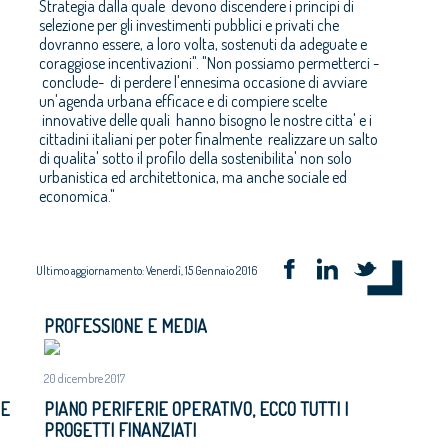
Strategia dalla quale devono discendere i principi di
selezione per gli investimenti pubblici e privati che
dovranno essere, a loro volta, sostenuti da adeguate e
coraggiose incentivazioni". "Non possiamo permetterci -
conclude- di perdere l'ennesima occasione di avviare
un'agenda urbana efficace e di compiere scelte
innovative delle quali hanno bisogno le nostre citta' e i
cittadini italiani per poter finalmente realizzare un salto
di qualita' sotto il profilo della sostenibilita' non solo
urbanistica ed architettonica, ma anche sociale ed
economica."
Ultimo aggiornamento: Venerdì, 15 Gennaio 2016
PROFESSIONE E MEDIA
20 dicembre 2017
 E
PIANO PERIFERIE OPERATIVO, ECCO TUTTI I
PROGETTI FINANZIATI