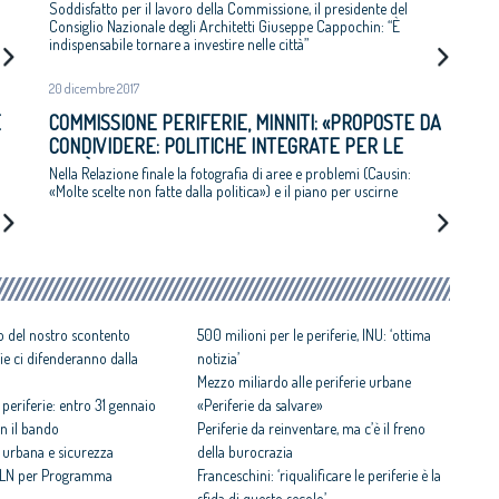
Soddisfatto per il lavoro della Commissione, il presidente del
Consiglio Nazionale degli Architetti Giuseppe Cappochin: “È
indispensabile tornare a investire nelle città”
20 dicembre 2017
E
COMMISSIONE PERIFERIE, MINNITI: «PROPOSTE DA
CONDIVIDERE: POLITICHE INTEGRATE PER LE
CITTÀ»
Nella Relazione finale la fotografia di aree e problemi (Causin:
«Molte scelte non fatte dalla politica») e il piano per uscirne
ogo del nostro scontento
500 milioni per le periferie, INU: ‘ottima
rie ci difenderanno dalla
notizia’
Mezzo miliardo alle periferie urbane
 periferie: entro 31 gennaio
«Periferie da salvare»
n il bando
Periferie da reinventare, ma c’è il freno
e urbana e sicurezza
della burocrazia
 MLN per Programma
Franceschini: ‘riqualificare le periferie è la
sfida di questo secolo’