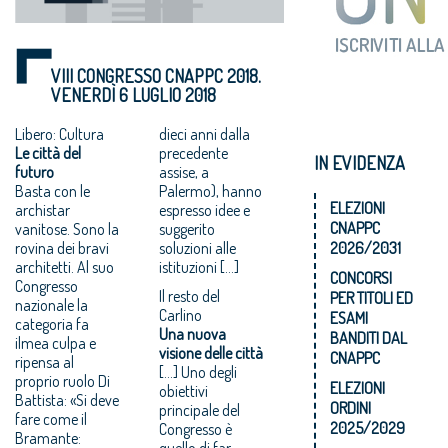
VIII CONGRESSO CNAPPC 2018.
VENERDÌ 6 LUGLIO 2018
Libero: Cultura
dieci anni dalla
Le città del
precedente
IN EVIDENZA
futuro
assise, a
Basta con le
Palermo), hanno
ELEZIONI
archistar
espresso idee e
CNAPPC
vanitose. Sono la
suggerito
rovina dei bravi
soluzioni alle
2026/2031
architetti. Al suo
istituzioni […]
CONCORSI
Congresso
Il resto del
PER TITOLI ED
nazionale la
Carlino
ESAMI
categoria fa
Una nuova
BANDITI DAL
ilmea culpa e
visione delle città
CNAPPC
ripensa al
[…] Uno degli
proprio ruolo Di
ELEZIONI
obiettivi
Battista: «Si deve
ORDINI
principale del
fare come il
2025/2029
Congresso è
Bramante:
quello di far