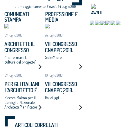
Ultimo aggiornamento: Giovedì, 04 Luglio 2019
AWN.IT
COMUNICATI
PROFESSIONE E
STAMPA
MEDIA
07 luglio 2018
24 luglio 2018
ARCHITETTI: IL
VIII CONGRESSO
CONGRESSO
CNAPPC 2018.
NAZIONALE
LUNEDÌ 25 LUGLIO
“riaffermare la
Sole24 ore
APPROVA UN
2018
cultura del progetto”
MANIFESTO: “SI
ADOTTI UN
07 luglio 2018
10 luglio 2018
PROGRAMMA
PER GLI ITALIANI
VIII CONGRESSO
NAZIONALE DI
L’ARCHITETTO È
CNAPPC 2018.
RIGENERAZIONE
UNA FIGURA
MARTEDÌ 10
Ricerca Makno per il
ItaliaOggi
URBANE,
CRUCIALE PER
LUGLIO 2018
Consiglio Nazionale
ALTERNATIVA A
Architetti Pianificatori
DISEGNARE LO
ESPANSIONI
Paesaggisti e
SVILUPPO
Conservatori –
INCONTROLLATE
ECONOMICO E
CNAPPC
E AL CONSUMO DI
ARTICOLI CORRELATI
SOCIALE DEL
SUOLO”