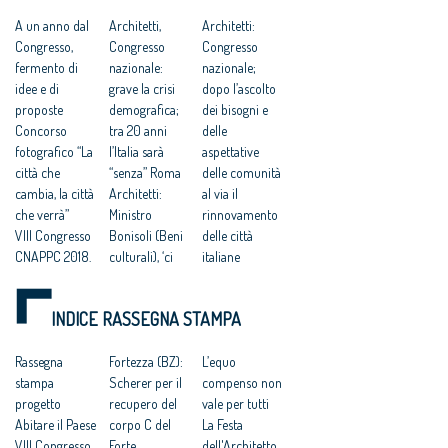
PAESE
A un anno dal
Architetti,
Architetti:
Congresso,
Congresso
Congresso
fermento di
nazionale:
nazionale;
idee e di
grave la crisi
dopo l’ascolto
proposte
demografica;
dei bisogni e
Concorso
tra 20 anni
delle
fotografico “La
l’Italia sarà
aspettative
città che
“senza” Roma
delle comunità
cambia, la città
Architetti:
al via il
che verrà”
Ministro
rinnovamento
VIII Congresso
Bonisoli (Beni
delle città
CNAPPC 2018.
culturali), ‘ci
italiane
Lunedì 9 luglio
faremo carico
VIII Congresso
2018
di predisporre
CNAPPC 2018.
INDICE RASSEGNA STAMPA
VIII Congresso
norme per lo
Lunedì 2 luglio
CNAPPC 2018.
sviluppo della
2018
Domenica 8
Rassegna
professione’.
Fortezza (BZ):
VIII Congresso
L’equo
luglio 2018
stampa
Architetti:
Scherer per il
CNAPPC 2018.
compenso non
Votazioni VIII
progetto
Cappochin, “il
recupero del
Domenica 1
vale per tutti
Congresso
Abitare il Paese
Governo
corpo C del
luglio 2018
La Festa
2018
VIII Congresso
realizzi subito
Forte
Architetti:VIII
dell'Architetto