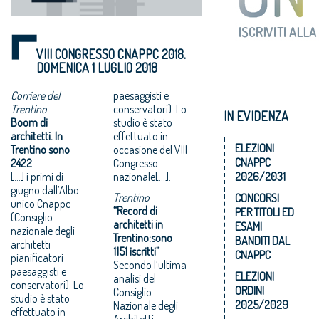
VIII CONGRESSO CNAPPC 2018.
DOMENICA 1 LUGLIO 2018
Corriere del
paesaggisti e
Trentino
conservatori). Lo
IN EVIDENZA
Boom di
studio è stato
architetti. In
effettuato in
ELEZIONI
Trentino sono
occasione del VIII
CNAPPC
2422
Congresso
[…] i primi di
nazionale[…].
2026/2031
giugno dall’Albo
Trentino
CONCORSI
unico Cnappc
“Record di
PER TITOLI ED
(Consiglio
architetti in
ESAMI
nazionale degli
Trentino:sono
BANDITI DAL
architetti
1151 iscritti”
CNAPPC
pianificatori
Secondo l’ultima
paesaggisti e
ELEZIONI
analisi del
conservatori). Lo
ORDINI
Consiglio
studio è stato
2025/2029
Nazionale degli
effettuato in
Architetti