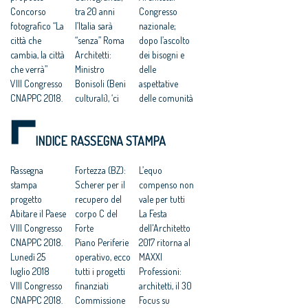
Concorso
tra 20 anni
Congresso
fotografico “La
l’Italia sarà
nazionale;
città che
“senza” Roma
dopo l’ascolto
cambia, la città
Architetti:
dei bisogni e
che verrà”
Ministro
delle
VIII Congresso
Bonisoli (Beni
aspettative
CNAPPC 2018.
culturali), ‘ci
delle comunità
Lunedì 9 luglio
faremo carico
al via il
2018
di predisporre
rinnovamento
INDICE RASSEGNA STAMPA
VIII Congresso
norme per lo
delle città
CNAPPC 2018.
sviluppo della
italiane
Domenica 8
Rassegna
professione’.
Fortezza (BZ):
VIII Congresso
L’equo
luglio 2018
stampa
VIII Congresso
Scherer per il
CNAPPC 2018.
compenso non
Votazioni VIII
progetto
CNAPPC 2018.
recupero del
Lunedì 2 luglio
vale per tutti
Congresso
Abitare il Paese
Venerdì 6
corpo C del
2018
La Festa
2018
VIII Congresso
luglio 2018
Forte
Architetti:VIII
dell'Architetto
CNAPPC 2018.
Architetti:
Piano Periferie
Congresso
2017 ritorna al
Lunedì 25
Cappochin, “il
operativo, ecco
nazionale,
MAXXI
luglio 2018
Governo
tutti i progetti
attesi 3mila
Professioni:
VIII Congresso
realizzi subito
finanziati
delegati in
architetti, il 30
CNAPPC 2018.
un ‘Piano
Commissione
rappresentanz
Focus su