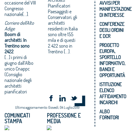
occasione del VIII
AVVISI PER
Pianificatori
Congresso
MANIFESTAZIONE
Paesaggisti e
nazionale[…].
DI INTERESSE
Conservatori, gli
Corriere dell'Alto
architetti
CONFERENZE
Adige
residenti in Italia
DEGLI ORDINI
Boom di
sono oltre 155
E DCR
architetti. In
mila e di questi
PROGETTO
Trentino sono
2.422 sono in
EUROPA,
2422
Trentino […].
[…] i primi di
SPORTELLO
giugno dall’Albo
INFORMATIVO,
unico Cnappc
BANDI E
(Consiglio
OPPORTUNITÀ
nazionale degli
ISTITUZIONE
architetti
ELENCO
pianificatori
AFFIDAMENTO
INCARICHI
Ultimo aggiornamento: Giovedì, 04 Luglio 2019
ALBO
COMUNICATI
PROFESSIONE E
FORNITORI
STAMPA
MEDIA