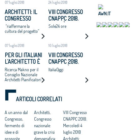
07 luglio 2018
24 luglio 2018
ARCHITETTI: IL
VIII CONGRESSO
AWN.IT
CONGRESSO
CNAPPC 2018.
NAZIONALE
LUNEDÌ 25 LUGLIO
“riaffermare la
Sole24 ore
APPROVA UN
2018
cultura del progetto”
MANIFESTO: “SI
ADOTTI UN
07 luglio 2018
10 luglio 2018
PROGRAMMA
PER GLI ITALIANI
VIII CONGRESSO
NAZIONALE DI
L’ARCHITETTO È
CNAPPC 2018.
RIGENERAZIONE
UNA FIGURA
MARTEDÌ 10
Ricerca Makno per il
ItaliaOggi
URBANE,
CRUCIALE PER
LUGLIO 2018
Consiglio Nazionale
ALTERNATIVA A
Architetti Pianificatori
DISEGNARE LO
ESPANSIONI
Paesaggisti e
SVILUPPO
Conservatori –
INCONTROLLATE
ECONOMICO E
CNAPPC
E AL CONSUMO DI
ARTICOLI CORRELATI
SOCIALE DEL
SUOLO”
PAESE
A un anno dal
Architetti,
VIII Congresso
Congresso,
Congresso
CNAPPC 2018.
fermento di
nazionale:
Mercoledì 4
idee e di
grave la crisi
luglio 2018
proposte
demografica;
Architetti: