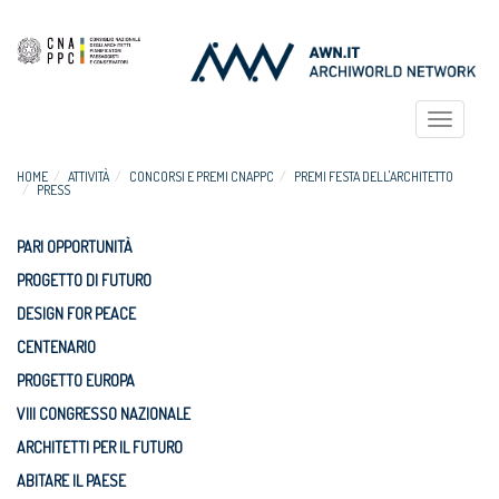
Toggle
navigat
HOME
ATTIVITÀ
CONCORSI E PREMI CNAPPC
PREMI FESTA DELL'ARCHITETTO
PRESS
PARI OPPORTUNITÀ
PROGETTO DI FUTURO
DESIGN FOR PEACE
CENTENARIO
PROGETTO EUROPA
VIII CONGRESSO NAZIONALE
ARCHITETTI PER IL FUTURO
ABITARE IL PAESE