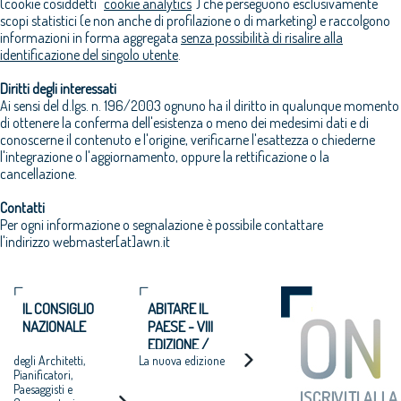
(cookie cosiddetti "
cookie analytics
") che perseguono esclusivamente
scopi statistici (e non anche di profilazione o di marketing) e raccolgono
informazioni in forma aggregata
senza possibilità di risalire alla
identificazione del singolo utente
.
Diritti degli interessati
Ai sensi del d.lgs. n. 196/2003 ognuno ha il diritto in qualunque momento
di ottenere la conferma dell'esistenza o meno dei medesimi dati e di
conoscerne il contenuto e l'origine, verificarne l'esattezza o chiederne
l'integrazione o l'aggiornamento, oppure la rettificazione o la
cancellazione.
Contatti
Per ogni informazione o segnalazione è possibile contattare
l'indirizzo webmaster[at]awn.it
IL CONSIGLIO
ABITARE IL
NAZIONALE
PAESE - VIII
EDIZIONE /
degli Architetti,
La nuova edizione
2025-2026
Pianificatori,
Paesaggisti e