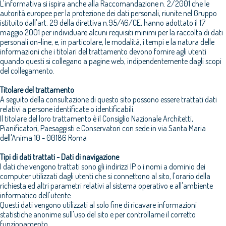
L'informativa si ispira anche alla Raccomandazione n. 2/2001 che le
autorità europee per la protezione dei dati personali, riunite nel Gruppo
istituito dall'art. 29 della direttiva n.95/46/CE, hanno adottato il 17
maggio 2001 per individuare alcuni requisiti minimi per la raccolta di dati
personali on-line, e, in particolare, le modalità, i tempi e la natura delle
informazioni che i titolari del trattamento devono fornire agli utenti
quando questi si collegano a pagine web, indipendentemente dagli scopi
del collegamento.
Titolare del trattamento
A seguito della consultazione di questo sito possono essere trattati dati
relativi a persone identificate o identificabili.
Il titolare del loro trattamento è il Consiglio Nazionale Architetti,
Pianificatori, Paesaggisti e Conservatori con sede in via Santa Maria
dell'Anima 10 - 00186 Roma
Tipi di dati trattati - Dati di navigazione
I dati che vengono trattati sono gli indirizzi IP o i nomi a dominio dei
computer utilizzati dagli utenti che si connettono al sito, l'orario della
richiesta ed altri parametri relativi al sistema operativo e all'ambiente
informatico dell'utente.
Questi dati vengono utilizzati al solo fine di ricavare informazioni
statistiche anonime sull'uso del sito e per controllarne il corretto
funzionamento.