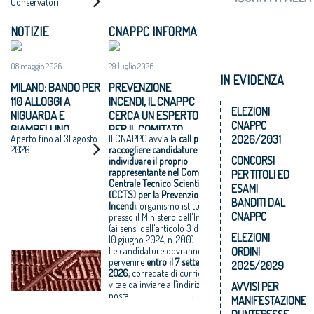
Conservatori
NOTIZIE
CNAPPC INFORMA
08 maggio 2026
29 luglio 2026
IN EVIDENZA
MILANO: BANDO PER
PREVENZIONE
110 ALLOGGI A
INCENDI, IL CNAPPC
ELEZIONI
NIGUARDA E
CERCA UN ESPERTO
CNAPPC
GIAMBELLINO
PER IL COMITATO
2026/2031
Aperto fino al 31 agosto
Il CNAPPC avvia la
call per
CENTRALE TECNICO
2026
raccogliere candidature per
SCIENTIFICO
CONCORSI
individuare il proprio
rappresentante nel Comitato
PER TITOLI ED
Centrale Tecnico Scientifico
ESAMI
(CCTS) per la Prevenzione
BANDITI DAL
Incendi
, organismo istituito
CNAPPC
presso il Ministero dell'Interno
(ai sensi dell'articolo 3 del D.P.R.
ELEZIONI
10 giugno 2024, n. 200).
ORDINI
Le candidature dovranno
pervenire
entro il
7 settembre
2025/2029
2026
, corredate di curriculum
vitae da inviare all’indirizzo di
AVVISI PER
posta
MANIFESTAZIONE
elettronica
direzione@cnappc.it
.