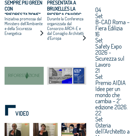
SEMPRE PIÙ GREEN
PRESENTATA A
CON
BRUXELLES LA
04
“RIFORESTAZIONE”
RICERCA CNAPPC
Set
Iniziativa promossa dal
Durante la Conferenza
“DOPO IL
B-CAD Roma –
Ministero dell'Ambiente
organizzata dal
PROGETTO”
Fiera Edilizia
e della Sicurezza
Consorzio ARCH-E e
16
Energetica
dal Consiglio Architetti
d’Europa
Set
Safety Expo
2026 -
Sicurezza sul
Lavoro
21
Set
Premio AIDIA
Idee per un
mondo che
cambia – 2^
edizione 2026.
22
VIDEO
Set
Osteria
dell'Architetto a