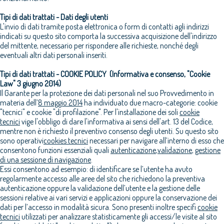
Tipi di dati trattati - Dati degli utenti
L'invio di dati tramite posta elettronica o form di contatti agli indirizzi
indicati su questo sito comporta la successiva acquisizione dell'indirizzo
del mittente, necessario per rispondere alle richieste, nonché degli
eventuali altri dati personali inseriti.
Tipi di dati trattati - COOKIE POLICY (Informativa e consenso, "Cookie
Law" 3 giugno 2014)
Il Garante per la protezione dei dati personali nel suo Provvedimento in
materia dell’
8 maggio 2014
ha individuato due macro-categorie: cookie
"tecnici" e cookie "di profilazione". Per l'installazione dei soli
cookie
tecnici
vige l'obbligo di dare l'informativa ai sensi dell'art. 13 del Codice,
mentre non è richiesto il preventivo consenso degli utenti. Su questo sito
sono operativi
cookies tecnici
necessari per navigare all’interno di esso che
consentono funzioni essenziali quali
autenticazione
,
validazione
,
gestione
di una sessione di navigazione
.
Essi consentono ad esempio: di identificare se l’utente ha avuto
regolarmente accesso alle aree del sito che richiedono la preventiva
autenticazione oppure la validazione dell’utente e la gestione delle
sessioni relative ai vari servizi e applicazioni oppure la conservazione dei
dati per l’accesso in modalità sicura. Sono presenti inoltre specifi
cookie
tecnici
utilizzati per analizzare statisticamente gli accessi/le visite al sito