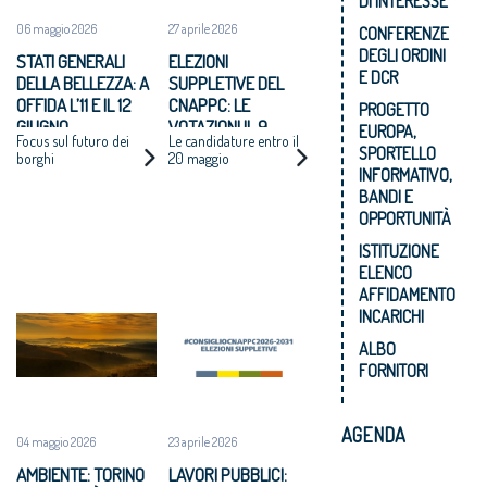
DI INTERESSE
06 maggio 2026
27 aprile 2026
CONFERENZE
DEGLI ORDINI
STATI GENERALI
ELEZIONI
E DCR
DELLA BELLEZZA: A
SUPPLETIVE DEL
OFFIDA L’11 E IL 12
CNAPPC: LE
PROGETTO
GIUGNO
VOTAZIONI IL 9
EUROPA,
Focus sul futuro dei
Le candidature entro il
GIUGNO 2026
SPORTELLO
borghi
20 maggio
INFORMATIVO,
BANDI E
OPPORTUNITÀ
ISTITUZIONE
ELENCO
AFFIDAMENTO
INCARICHI
ALBO
FORNITORI
AGENDA
04 maggio 2026
23 aprile 2026
AMBIENTE: TORINO
LAVORI PUBBLICI: