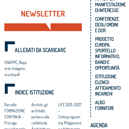
MANIFESTAZIONE
DI INTERESSE
CONFERENZE
DEGLI ORDINI
E DCR
PROGETTO
EUROPA,
ALLEGATI DA SCARICARE
SPORTELLO
INFORMATIVO,
BANDI E
CNAPPC_Rapp
OPPORTUNITÀ
orto Indagine
scuole.pdf
ISTITUZIONE
ELENCO
AFFIDAMENTO
INDICE ISTITUZIONE
INCARICHI
ALBO
Parcelle
Architè: gli
LIFE 2021-2027
FORNITORI
FORMAZIONE
architetti
–
CONTINUA –
parlano alla
Sottoprogram
Proroga
collettività
ma Mitigazione
AGENDA
ravvedimento
Architettura:
e adattamento