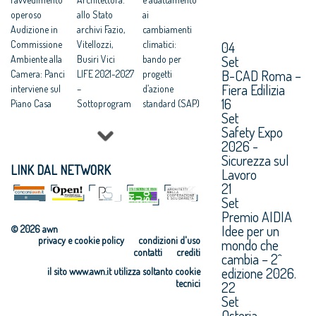
operoso
allo Stato
ai
Audizione in
archivi Fazio,
cambiamenti
04
Commissione
Vitellozzi,
climatici:
Set
Ambiente alla
Busiri Vici
bando per
B-CAD Roma –
Camera: Panci
LIFE 2021-2027
progetti
Fiera Edilizia
interviene sul
–
d’azione
16
Piano Casa
Sottoprogram
standard (SAP)
Set
CNAPPC,
ma Natura e
LIFE 2021-2027
Safety Expo
insediato il
biodiversità:
–
2026 -
nuovo
bando per
Sottoprogram
Sicurezza sul
Consiglio: una
progetti
ma Economia
LINK DAL NETWORK
Lavoro
squadra al
d’azione
circolare e
21
lavoro per il
standard (SAP)
qualità della
Set
futuro della
LIFE 2021-2027
vita: bando per
Premio AIDIA
professione
–
progetti
Idee per un
© 2026 awn
Sottoprogram
d’azione
privacy e cookie policy
condizioni d'uso
mondo che
ma Transizione
standard (SAP)
contatti
crediti
cambia – 2^
all’energia
LIFE 2021-2027
edizione 2026.
il sito www.awn.it utilizza soltanto cookie
pulita - Bando
–Bando per
tecnici
22
azioni di
Progetti
Set
coordinament
strategici di
Osteria