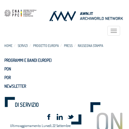
Toggle
navigat
HOME
SERVIZI
PROGETTO EUROPA
PRESS
RASSEGNA STAMPA
PROGRAMMI E BANDI EUROPEI
PON
POR
NEWSLETTER
DI SERVIZIO
Ultimo aggiornamento: Lunedì, 22 Settembre