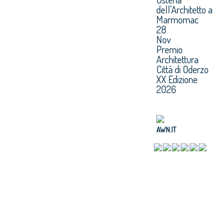
o e di sostegno
tutela della
dell'Architetto a
Marmomac
(CSA)
natura (SNAP)
28
e Progetti
Nov
strategici
Premio
integrati (SIP)
Architettura
Città di Oderzo
XX Edizione
2026
AWN.IT