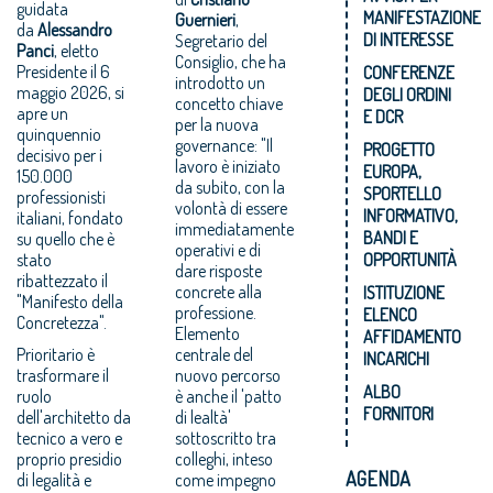
guidata
MANIFESTAZIONE
Guernieri
,
da
Alessandro
DI INTERESSE
Segretario del
Panci
, eletto
Consiglio, che ha
Presidente il 6
CONFERENZE
introdotto un
maggio 2026, si
DEGLI ORDINI
concetto chiave
apre un
E DCR
per la nuova
quinquennio
governance: "Il
PROGETTO
decisivo per i
lavoro è iniziato
EUROPA,
150.000
da subito, con la
SPORTELLO
professionisti
volontà di essere
INFORMATIVO,
italiani, fondato
immediatamente
BANDI E
su quello che è
operativi e di
stato
OPPORTUNITÀ
dare risposte
ribattezzato il
concrete alla
ISTITUZIONE
"Manifesto della
professione.
ELENCO
Concretezza".
Elemento
AFFIDAMENTO
Prioritario è
centrale del
INCARICHI
trasformare il
nuovo percorso
ALBO
ruolo
è anche il 'patto
FORNITORI
dell'architetto da
di lealtà'
tecnico a vero e
sottoscritto tra
proprio presidio
colleghi, inteso
AGENDA
di legalità e
come impegno