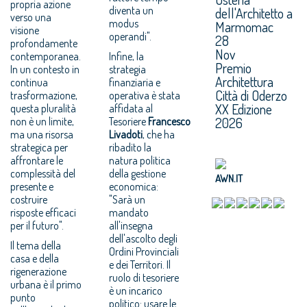
propria azione
diventa un
dell'Architetto a
verso una
modus
Marmomac
visione
operandi".
28
profondamente
Nov
contemporanea.
Infine, la
Premio
In un contesto in
strategia
Architettura
continua
finanziaria e
Città di Oderzo
trasformazione,
operativa è stata
XX Edizione
questa pluralità
affidata al
2026
non è un limite,
Tesoriere
Francesco
ma una risorsa
Livadoti
, che ha
strategica per
ribadito la
affrontare le
natura politica
complessità del
della gestione
AWN.IT
presente e
economica:
costruire
"Sarà un
risposte efficaci
mandato
per il futuro".
all'insegna
dell'ascolto degli
Il tema della
Ordini Provinciali
casa e della
e dei Territori. Il
rigenerazione
ruolo di tesoriere
urbana è il primo
è un incarico
punto
politico: usare le