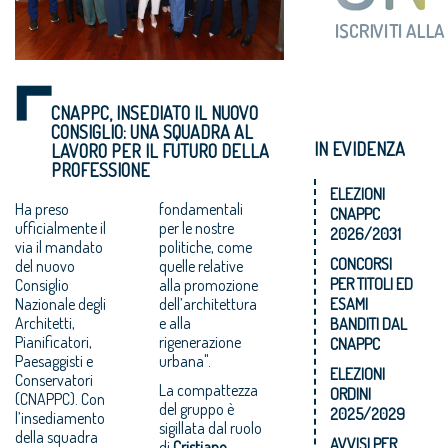
CNAPPC, INSEDIATO IL NUOVO
CONSIGLIO: UNA SQUADRA AL
IN EVIDENZA
LAVORO PER IL FUTURO DELLA
PROFESSIONE
ELEZIONI
Ha preso
fondamentali
CNAPPC
ufficialmente il
per le nostre
2026/2031
via il mandato
politiche, come
CONCORSI
del nuovo
quelle relative
PER TITOLI ED
Consiglio
alla promozione
Nazionale degli
dell’architettura
ESAMI
Architetti,
e alla
BANDITI DAL
Pianificatori,
rigenerazione
CNAPPC
Paesaggisti e
urbana".
ELEZIONI
Conservatori
La compattezza
ORDINI
(CNAPPC). Con
del gruppo è
2025/2029
l’insediamento
sigillata dal ruolo
della squadra
AVVISI PER
di
Cristiano