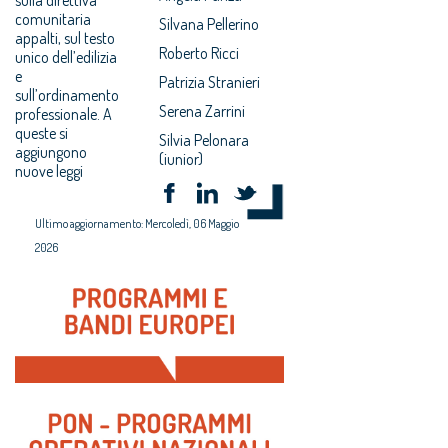
comunitaria
Silvana Pellerino
appalti, sul testo
Roberto Ricci
unico dell’edilizia
e
Patrizia Stranieri
sull’ordinamento
Serena Zarrini
professionale. A
queste si
Silvia Pelonara
aggiungono
(iunior)
nuove leggi
Ultimo aggiornamento: Mercoledì, 06 Maggio
2026