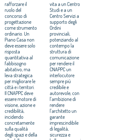
rafforzare il
vita a un Centro
ruolo del
Studi e a un
concorso di
Centro Servizi a
progettazione
supporto degli
come strumento
Ordini
ordinario. Un
provinciali,
Piano Casa non
potenziando al
deve essere solo
contempo la
risposta
struttura di
quantitativa al
comunicazione
fabbisogno
per rendere il
abitativo, ma
CNAPPC un
leva strategica
interlocutore
per migliorare le
sempre più
città e i territori.
credibile e
Il CNAPPC deve
autorevole, con
essere motore di
l'ambizione di
visione, azione e
rendere
credibilità,
l'architetto un
incidendo
garante
concretamente
imprescindibile
sulla qualità
di legalità,
degli spazi e della
sicurezza e