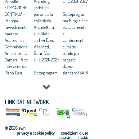
Parcelle
Architè: gli
LIFE 2021-2027
FORMAZIONE
architetti
–
CONTINUA –
parlano alla
Sottoprogram
Proroga
collettività
ma Mitigazione
ravvedimento
Architettura:
e adattamento
operoso
allo Stato
ai
Audizione in
archivi Fazio,
cambiamenti
Commissione
Vitellozzi,
climatici:
Ambiente alla
Busiri Vici
bando per
Camera: Panci
LIFE 2021-2027
progetti
interviene sul
–
d’azione
Piano Casa
Sottoprogram
standard (SAP)
Di servizio
ma Natura e
LIFE 2021-2027
biodiversità:
–
bando per
Sottoprogram
progetti
ma Economia
LINK DAL NETWORK
d’azione
circolare e
standard (SAP)
qualità della
LIFE 2021-2027
vita: bando per
–
progetti
© 2026 awn
Sottoprogram
d’azione
privacy e cookie policy
condizioni d'uso
ma Transizione
standard (SAP)
contatti
crediti