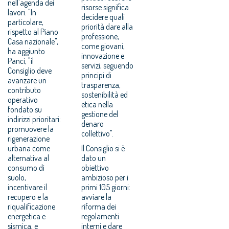
nell'agenda dei
risorse significa
lavori. "In
decidere quali
particolare,
priorità dare alla
rispetto al Piano
professione,
Casa nazionale",
come giovani,
ha aggiunto
innovazione e
Panci, "il
servizi, seguendo
Consiglio deve
principi di
avanzare un
trasparenza,
contributo
sostenibilità ed
operativo
etica nella
fondato su
gestione del
indirizzi prioritari:
denaro
promuovere la
collettivo".
rigenerazione
urbana come
Il Consiglio si è
alternativa al
dato un
consumo di
obiettivo
suolo,
ambizioso per i
incentivare il
primi 105 giorni:
recupero e la
avviare la
riqualificazione
riforma dei
energetica e
regolamenti
sismica, e
interni e dare