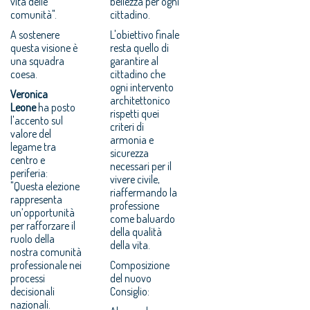
vita delle
bellezza per ogni
comunità".
cittadino.
A sostenere
L'obiettivo finale
questa visione è
resta quello di
una squadra
garantire al
coesa.
cittadino che
ogni intervento
Veronica
architettonico
Leone
ha posto
rispetti quei
l'accento sul
criteri di
valore del
armonia e
legame tra
sicurezza
centro e
necessari per il
periferia:
vivere civile,
"Questa elezione
riaffermando la
rappresenta
professione
un’opportunità
come baluardo
per rafforzare il
della qualità
ruolo della
della vita.
nostra comunità
professionale nei
Composizione
processi
del nuovo
decisionali
Consiglio:
nazionali.