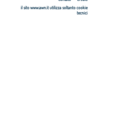
all’energia
LIFE 2021-2027
il sito www.awn.it utilizza soltanto cookie
pulita - Bando
–Bando per
tecnici
azioni di
Progetti
coordinament
strategici di
o e di sostegno
tutela della
(CSA)
natura (SNAP)
e Progetti
strategici
integrati (SIP)