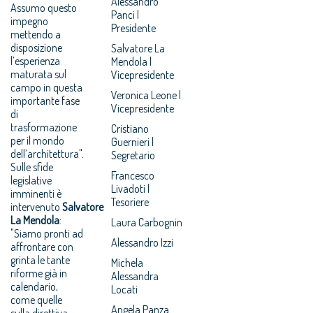
Alessandro
Assumo questo
Panci |
impegno
Presidente
mettendo a
disposizione
Salvatore La
l’esperienza
Mendola |
maturata sul
Vicepresidente
campo in questa
Veronica Leone |
importante fase
Vicepresidente
di
trasformazione
Cristiano
per il mondo
Guernieri |
dell’architettura".
Segretario
Sulle sfide
Francesco
legislative
Livadoti |
imminenti è
Tesoriere
intervenuto
Salvatore
La Mendola
:
Laura Carbognin
"Siamo pronti ad
Alessandro Izzi
affrontare con
grinta le tante
Michela
riforme già in
Alessandra
calendario,
Locati
come quelle
Angela Panza
sulla direttiva