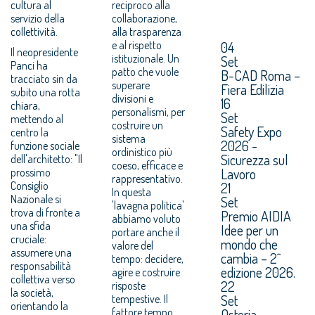
cultura al
reciproco alla
servizio della
collaborazione,
collettività.
alla trasparenza
e al rispetto
04
Il neopresidente
istituzionale. Un
Set
Panci ha
patto che vuole
B-CAD Roma –
tracciato sin da
superare
Fiera Edilizia
subito una rotta
divisioni e
16
chiara,
personalismi, per
Set
mettendo al
costruire un
Safety Expo
centro la
sistema
2026 -
funzione sociale
ordinistico più
Sicurezza sul
dell'architetto: "Il
coeso, efficace e
Lavoro
prossimo
rappresentativo.
Consiglio
21
In questa
Nazionale si
Set
'lavagna politica'
trova di fronte a
Premio AIDIA
abbiamo voluto
una sfida
Idee per un
portare anche il
cruciale:
mondo che
valore del
assumere una
cambia – 2^
tempo: decidere,
responsabilità
edizione 2026.
agire e costruire
collettiva verso
22
risposte
la società,
Set
tempestive. Il
orientando la
fattore tempo
Osteria