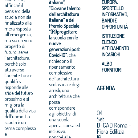
EUROPA,
italiano”,
affinché il
“Giovane talento
SPORTELLO
pensiero della
dell'architettura
INFORMATIVO,
scuola non sia
italiana” e del
BANDI E
finalizzato alla
Premio Speciale
OPPORTUNITÀ
mera risposta
“(Ri)progettare
all’emergenza,
ISTITUZIONE
la scuola con le
ma sia un vero
ELENCO
nuove
progetto di
AFFIDAMENTO
generazioni post
futuro, serve
INCARICHI
Covid-19”
, che
l’architettura,
richiedono il
perché solo
ALBO
ripensamento
attraverso
FORNITORI
complessivo
l’architettura di
dell’architettura
qualità si
scolastica e degli
risponde alle
AGENDA
arredi; una
sfide del futuro
architettura che
prossimo e si
possa
migliora la
corrispondere
qualità della vita
04
agli obiettivi di
dell’uomo. La
Set
una scuola
scuola è un
B-CAD Roma –
aperta, coesa ed
tema complesso
Fiera Edilizia
inclusiva,
e
16
nonché alla