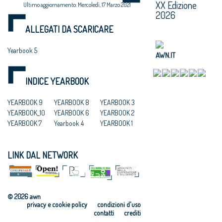
XX Edizione
Ultimo aggiornamento: Mercoledì, 17 Marzo 2021
2026
ALLEGATI DA SCARICARE
Yearbook 5
AWN.IT
INDICE YEARBOOK
YEARBOOK 9
YEARBOOK 8
YEARBOOK 3
YEARBOOK_10
YEARBOOK 6
YEARBOOK 2
YEARBOOK 7
Yearbook 4
YEARBOOK 1
LINK DAL NETWORK
© 2026 awn
privacy e cookie policy
condizioni d'uso
contatti
crediti