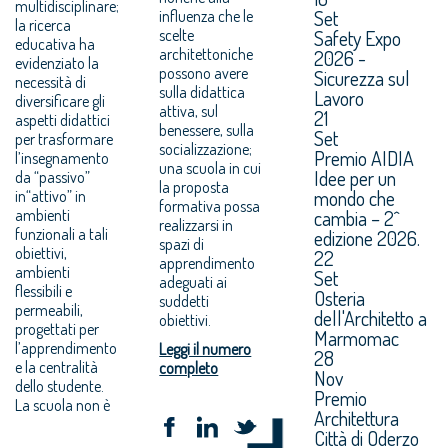
multidisciplinare;
Set
influenza che le
la ricerca
scelte
Safety Expo
educativa ha
architettoniche
2026 -
evidenziato la
possono avere
Sicurezza sul
necessità di
sulla didattica
Lavoro
diversificare gli
attiva, sul
21
aspetti didattici
benessere, sulla
Set
per trasformare
socializzazione;
Premio AIDIA
l’insegnamento
una scuola in cui
Idee per un
da “passivo”
la proposta
mondo che
in“attivo” in
formativa possa
ambienti
cambia – 2^
realizzarsi in
funzionali a tali
edizione 2026.
spazi di
obiettivi,
22
apprendimento
ambienti
Set
adeguati ai
flessibili e
Osteria
suddetti
permeabili,
dell'Architetto a
obiettivi.
progettati per
Marmomac
l’apprendimento
Leggi il numero
28
e la centralità
completo
Nov
dello studente.
Premio
La scuola non è
Architettura
Città di Oderzo