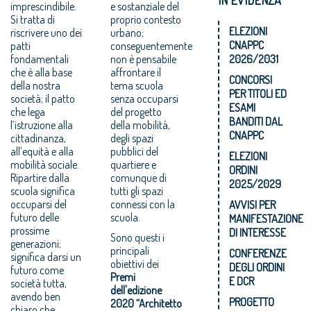
imprescindibile.
e sostanziale del
Si tratta di
proprio contesto
ELEZIONI
riscrivere uno dei
urbano;
CNAPPC
patti
conseguentemente
fondamentali
non è pensabile
2026/2031
che è alla base
affrontare il
CONCORSI
della nostra
tema scuola
PER TITOLI ED
società; il patto
senza occuparsi
ESAMI
che lega
del progetto
BANDITI DAL
l’istruzione alla
della mobilità,
CNAPPC
cittadinanza,
degli spazi
all’equità e alla
pubblici del
ELEZIONI
mobilità sociale.
quartiere e
ORDINI
Ripartire dalla
comunque di
2025/2029
scuola significa
tutti gli spazi
occuparsi del
connessi con la
AVVISI PER
futuro delle
scuola.
MANIFESTAZIONE
prossime
DI INTERESSE
Sono questi i
generazioni;
principali
CONFERENZE
significa darsi un
obiettivi dei
DEGLI ORDINI
futuro come
Premi
E DCR
società tutta,
dell'edizione
avendo ben
PROGETTO
2020 “Architetto
chiaro che,