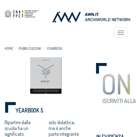
Toggle
navigat
HOME
PUBBLICAZIONI
YEARBOOK
YEARBOOK 5
Ripartire dalla
solo didattica,
scuola ha un
ma è anche
significato
parte integrante
IN EVIDENZA