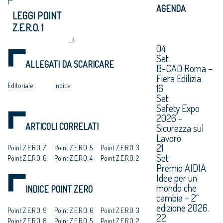
AGENDA
LEGGI POINT
Z.E.R.O. 1
04
Set
ALLEGATI DA SCARICARE
B-CAD Roma –
Fiera Edilizia
Editoriale
Indice
16
Set
Safety Expo
2026 -
ARTICOLI CORRELATI
Sicurezza sul
Lavoro
21
Point Z.E.R.O. 7
Point Z.E.R.O. 5
Point Z.E.R.O. 3
Set
Point Z.E.R.O. 6
Point Z.E.R.O. 4
Point Z.E.R.O. 2
Premio AIDIA
Idee per un
mondo che
INDICE POINT ZERO
cambia – 2^
edizione 2026.
Point Z.E.R.O. 9
Point Z.E.R.O. 6
Point Z.E.R.O. 3
22
Point Z.E.R.O. 8
Point Z.E.R.O. 5
Point Z.E.R.O. 2