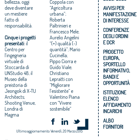
bellezza, oggi
Coppola con
deve diventare
“Agricoltura
AVVISI PER
un mestiere
urbana”;
MANIFESTAZIONE
fatto di
Roberta
DI INTERESSE
responsabilità.
Paltrinieri e
CONFERENZE
Francesco Mele;
DEGLI ORDINI
Cinque i progetti
Aurelio Angelini
E DCR
presentati
: il
“(+) qualità (-)
Centro per
quantità”; Mario
PROGETTO
l’ingegneria
Cucinella;
EUROPA,
virtuale di
Pippo Ciorra e
SPORTELLO
Stoccarda di
Guido Viale;
INFORMATIVO,
UNStudio 48; il
Christiano
BANDI E
Museo della
Lepratti con
OPPORTUNITÀ
preistoria di
“Migliorare
Jeongok di X-TU
l’esistente” e
ISTITUZIONE
Architects;
Valentino Piana
ELENCO
Shooting Venue,
con “Vivere
AFFIDAMENTO
Londra di
sostenibile”
INCARICHI
Magma
ALBO
FORNITORI
Ultimo aggiornamento: Venerdì, 20 Marzo 2015