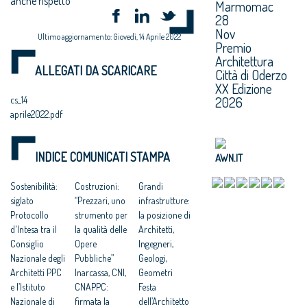
anche rispetto
Marmomac
28
Nov
Ultimo aggiornamento: Giovedì, 14 Aprile 2022
Premio
Architettura
ALLEGATI DA SCARICARE
Città di Oderzo
XX Edizione
2026
cs_14
aprile2022.pdf
INDICE COMUNICATI STAMPA
AWN.IT
Sostenibilità:
Costruzioni:
Grandi
siglato
“Prezzari, uno
infrastrutture:
Protocollo
strumento per
la posizione di
d'Intesa tra il
la qualità delle
Architetti,
Consiglio
Opere
Ingegneri,
Nazionale degli
Pubbliche”
Geologi,
Architetti PPC
Inarcassa, CNI,
Geometri
e l’Istituto
CNAPPC:
Festa
Nazionale di
firmata la
dell’Architetto