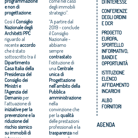
programmazione
come nel caso
DI INTERESSE
e non di
degli immobili
CONFERENZE
progettazione
.
strategici”.
DEGLI ORDINI
Così il
Consiglio
“A partire dal
E DCR
Nazionale degli
2019 - conclude
PROGETTO
Architetti PPC
il Consiglio
EUROPA,
riguardo al
Nazionale -
recente
accordo
abbiamo
SPORTELLO
che è stato
sempre
INFORMATIVO,
sottoscritto tra il
contrastato
BANDI E
Dipartimento
l’istituzione di
OPPORTUNITÀ
Casa Italia della
una
Centrale
ISTITUZIONE
Presidenza del
unica di
ELENCO
Consiglio dei
Progettazione
AFFIDAMENTO
Ministri e
nell’ambito della
INCARICHI
l’Agenzia del
Pubblica
Demanio
per
amministrazione
ALBO
l’attuazione di
nella
FORNITORI
iniziative per la
convinzione che
prevenzione e la
per la
qualità
riduzione del
delle prestazioni
AGENDA
rischio sismico
professionali e la
su immobili di
trasparenza
nel