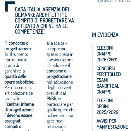
CASA ITALIA, AGENZIA DEL
DEMANIO: ARCHITETTI “IL
COMPITO DI PROGETTARE VA
AFFIDATO A CHI NE HA LE
COMPETENZE”
IN EVIDENZA
“Il
concorso di
alla scelta -
ELEZIONI
progettazione
è
sempre più
CNAPPC
lo strumento
spesso presa in
normativo in
considerazione -
2026/2031
grado di
di utilizzare il
CONCORSI
garantire la
concorso di
PER TITOLI ED
qualità delle
progettazione
ESAMI
opere pubbliche
.
nell’attuazione
BANDITI DAL
Per una corretta
degli interventi
CNAPPC
articolazione dei
previsti dal
ruoli alle
PNRR
, in
ELEZIONI
“
centrali interne
particolare per
ORDINI
di progettazione
quelle opere che
2025/2029
“ devono essere
richiedono una
assegnati
specifica
AVVISI PER
compiti di
attenzione,
MANIFESTAZIONE