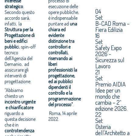
interesse
processo di
strategico
.
esecuzione delle
04
Secondo questo
opere pubbliche,
Set
accordo sarà,
è indispensabile
B-CAD Roma –
infatti, la
puntare ad
una
Fiera Edilizia
Struttura per la
chiara ed
16
Progettazione di
evidente
Set
beni e edifici
distinzione tra
pubblic
i, spin-off
controllori e
Safety Expo
tecnico
controllati,
2026 -
dell’Agenzia del
riservando ai
Sicurezza sul
Demanio, ad
liberi
Lavoro
assicurare gli
professionisti la
21
interventi di
progettazione,
Set
progettazione.
ed ai pubblici
Premio AIDIA
dipendenti il
Idee per un
“Abbiamo
controllo e la
mondo che
chiesto un
programmazione
cambia – 2^
incontro urgente
del processo”
.
e chiarificatore
edizione 2026.
riguardo a
Roma, 14 aprile
22
questa decisione
2022.
Set
che è in
Osteria
controtendenza
dell'Architetto a