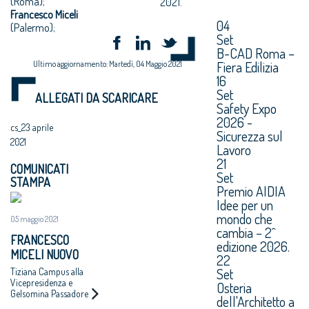
(Roma);
2021.
Francesco Miceli
04
(Palermo);
Set
B-CAD Roma –
Fiera Edilizia
Ultimo aggiornamento: Martedì, 04 Maggio 2021
16
Set
ALLEGATI DA SCARICARE
Safety Expo
2026 -
cs_23 aprile
Sicurezza sul
2021
Lavoro
21
COMUNICATI
Set
STAMPA
Premio AIDIA
Idee per un
mondo che
05 maggio 2021
cambia – 2^
FRANCESCO
edizione 2026.
MICELI NUOVO
22
PRESIDENTE DEL
Set
Tiziana Campus alla
CONSIGLIO
Vicepresidenza e
Osteria
Gelsomina Passadore
NAZIONALE
dell'Architetto a
alla carica di