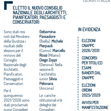
ELETTO IL NUOVO CONSIGLIO
NAZIONALE DEGLI ARCHITETTI,
PIANIFICATORI, PAESAGGISTI E
CONSERVATORI
IN EVIDENZA
Sono stati resi
Gelsomina
noti dal Ministero
Passadore
ELEZIONI
della Giustizia i
(Biella);
Michele
CNAPPC
risultati delle
Pierpaoli
elezioni per il
(Como);
Marcello
2026/2031
rinnovo del
Rossi
(Milano);
CONCORSI
Consiglio
Diego Zoppi
PER TITOLI ED
Nazionale degli
(Genova). Nella
ESAMI
Architetti,
sezione B
BANDITI DAL
Pianificatori,
l’architetto
CNAPPC
Paesaggisti e
iunior
Silvia
Conservatori.
Pelonara
ELEZIONI
(Ancona).
ORDINI
Per il
2025/2029
quinquennio
Le cariche
2021/2026 sono
istituzionali e le
AVVISI PER
stati proclamati
deleghe dei
MANIFESTAZIONE
nuovi Consiglieri
Consiglieri