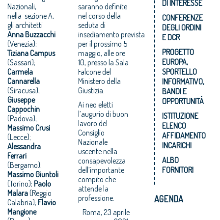
DI INTERESSE
Nazionali,
saranno definite
nella sezione A,
nel corso della
CONFERENZE
gli architetti
seduta di
DEGLI ORDINI
Anna Buzzacchi
insediamento prevista
E DCR
(Venezia);
per il prossimo 5
PROGETTO
Tiziana Campus
maggio, alle ore
EUROPA,
(Sassari);
10, presso la Sala
Carmela
Falcone del
SPORTELLO
Cannarella
Ministero della
INFORMATIVO,
(Siracusa);
Giustizia.
BANDI E
Giuseppe
OPPORTUNITÀ
Ai neo eletti
Cappochin
l’augurio di buon
ISTITUZIONE
(Padova);
lavoro del
ELENCO
Massimo Crusi
Consiglio
AFFIDAMENTO
(Lecce);
Nazionale
INCARICHI
Alessandra
uscente nella
Ferrari
ALBO
consapevolezza
(Bergamo);
dell’importante
FORNITORI
Massimo Giuntoli
compito che
(Torino);
Paolo
attende la
Malara
(Reggio
professione.
AGENDA
Calabria);
Flavio
Mangione
Roma, 23 aprile