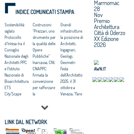
Marmomac
Segretario.
28
INDICE COMUNICATI STAMPA
Nov
Premio
Sostenibilità:
Costruzioni:
Grandi
Architettura
siglato
“Prezzari, uno
infrastrutture:
Città di Oderzo
XX Edizione
Protocollo
strumento per
la posizione di
2026
d'Intesa tra il
la qualità delle
Architetti,
Consiglio
Opere
Ingegneri,
Nazionale degli
Pubbliche”
Geologi,
Architetti PPC
Inarcassa, CNI,
Geometri
AWN.IT
e l’Istituto
CNAPPC:
Festa
Nazionale di
firmata la
dell’Architetto
Bioarchitettura
convenzione
2025: il 31
ETS
per rafforzare
ottobre a
City’Scape
la
Venezia, “Fare
Award 2026
collaborazione
comunità”
Rigenerazione
a tutela dei
tema della
urbana:
professionisti
13ma edizione
CNAPPC, “è la
Sostenibilità
Appalti:
LINK DAL NETWORK
strada verso
ambientale
Architetti,
un nuovo
delle
Concorsi di