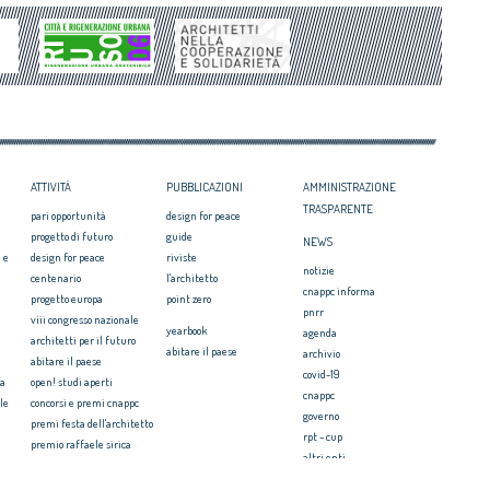
Architetto italiano e
degradate
 2017
Architetti: 'Comune e Consiglio di Stato,
il CNAPPC ricorre alla
svilito interesse pubblico'
ei Diritti dell’Uomo
itetti, focus su
zazione e innovazione
ATTIVITÀ
PUBBLICAZIONI
AMMINISTRAZIONE
TRASPARENTE
pari opportunità
design for peace
progetto di futuro
guide
NEWS
 e
design for peace
riviste
notizie
centenario
l'architetto
cnappc informa
progetto europa
point zero
pnrr
viii congresso nazionale
yearbook
agenda
architetti per il futuro
abitare il paese
archivio
abitare il paese
covid-19
ia
open! studi aperti
cnappc
le
concorsi e premi cnappc
governo
premi festa dell'architetto
rpt - cup
premio raffaele sirica
altri enti
ionale
archiprix
faq ordini
premio architetti del