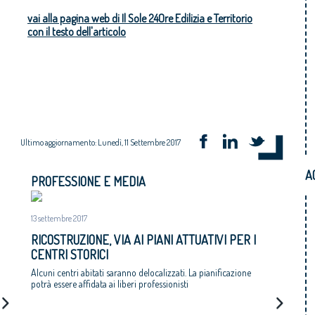
vai alla pagina web di Il Sole 24Ore Edilizia e Territorio
con il testo dell'articolo
Ultimo aggiornamento: Lunedì, 11 Settembre 2017
A
PROFESSIONE E MEDIA
13 settembre 2017
RICOSTRUZIONE, VIA AI PIANI ATTUATIVI PER I
CENTRI STORICI
Alcuni centri abitati saranno delocalizzati. La pianificazione
potrà essere affidata ai liberi professionisti