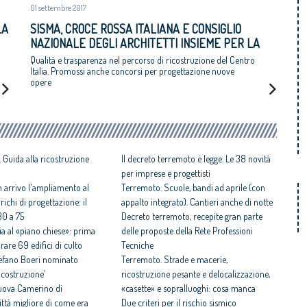
01 settembre 2017
LA
SISMA, CROCE ROSSA ITALIANA E CONSIGLIO
NAZIONALE DEGLI ARCHITETTI INSIEME PER LA
RICOSTRUZIONE
Qualità e trasparenza nel percorso di ricostruzione del Centro
Italia. Promossi anche concorsi per progettazione nuove
opere
 Guida alla ricostruzione
Il decreto terremoto è legge. Le 38 novità
per imprese e progettisti
n arrivo l'ampliamento al
Terremoto. Scuole, bandi ad aprile (con
arichi di progettazione: il
appalto integrato). Cantieri anche di notte
30 a 75
Decreto terremoto, recepite gran parte
ia al «piano chiese»: prima
delle proposte della Rete Professioni
rare 69 edifici di culto
Tecniche
Stefano Boeri nominato
Terremoto. Strade e macerie,
ricostruzione’
ricostruzione pesante e delocalizzazione,
nuova Camerino di
«casette» e sopralluoghi: cosa manca
ittà migliore di come era
Due criteri per il rischio sismico