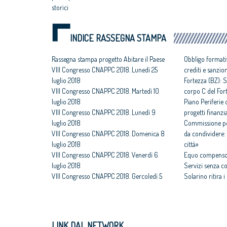
storici
INDICE RASSEGNA STAMPA
Rassegna stampa progetto Abitare il Paese
Obbligo formati
VIII Congresso CNAPPC 2018. Lunedì 25
crediti e sanzio
luglio 2018
Fortezza (BZ): S
VIII Congresso CNAPPC 2018. Martedì 10
corpo C del For
luglio 2018
Piano Periferie o
VIII Congresso CNAPPC 2018. Lunedì 9
progetti finanzia
luglio 2018
Commissione per
VIII Congresso CNAPPC 2018. Domenica 8
da condividere: 
luglio 2018
città»
VIII Congresso CNAPPC 2018. Venerdì 6
Equo compenso,
luglio 2018
Servizi senza c
VIII Congresso CNAPPC 2018. Gercoledì 5
Solarino ritira 
luglio 2018
un euro
VIII Congresso CNAPPC 2018. Mercoledì 4
All'architettura
luglio 2018
caravatti_carava
VIII Congresso CNAPPC 2018. Lunedì 2
italiano
LINK DAL NETWORK