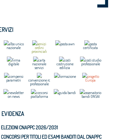
ERVIZI
albo unico
servizi
posta awn
posta
nazionale
ordini
certificata
provinciali
firma
carta
costi
costi studio
digitale
nazionale
costruzione
professionale
servizi
edilizia
compensi
formazione
progetto
parametri
convenzione rc
Europa
professionale
newsletter
concorsi
guida bandi
osservatorio
on news
piattaforma
bandi ONSAI
N EVIDENZA
ELEZIONI CNAPPC 2026/2031
CONCORSI PER TITOLI ED ESAMI BANDITI DAL CNAPPC