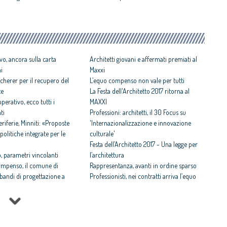
vo, ancora sulla carta
Architetti giovani e affermati premiati al
ni
Maxxi
cherer per il recupero del
L’equo compenso non vale per tutti
te
La Festa dell'Architetto 2017 ritorna al
perativo, ecco tutti i
MAXXI
ti
Professioni: architetti, il 30 Focus su
iferie, Minniti: «Proposte
'Internazionalizzazione e innovazione
politiche integrate per le
culturale'
Festa dell’Architetto 2017 - Una legge per
 parametri vincolanti
l’architettura
ompenso, il comune di
Rappresentanza, avanti in ordine sparso
i bandi di progettazione a
Professionisti, nei contratti arriva l’equo
compenso
 rispettosa dello studio
Equo compenso allargato a tutti i
tti il Premio architetto
professionisti
Periferie, la nuova identità di 10 aree