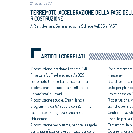
24 febbraio 2017
TERREMOTO: ACCELERAZIONE DELLA FASE DEL
RICOSTRUZIONE
A Rieti, domani, Seminario sulle Schede AeDES e FAST
ARTICOLI CORRELATI
Ricostruzione: scattano i controlli di
Post-terremoto.
Finanza e VdF sulle schede AeDES
«leggera»
Terremoto Centro Italia, incontro tra i
Ricostruzione, i
professionisti tecnici e la struttura del
tetto per gli inc
Commissario Errani
limite passa da 
Ricostruzione scuole. Errani lancia
Ricostruzione, v
programma da 87 scuole con 231 milioni
tranche per ripa
Lazio: fase emergenza sisma si sta
Centro Italia, 
chiudendo
‘esperto per la 
Ricostruzione post-sisma, pronte le regole
Terremoto, la 
per la pianificazione urbanistica dei centri
Cucinella: una c