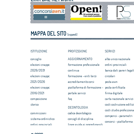
luglio 2018
Assegnati premi 
VIII Congresso CNAPPC 2018. Domenica 1
Giovane talento
luglio 2018
Equo compenso, 
Corte Europea d
Professioni: arch
MAPPA DEL SITO
internazionaliz
[espandi]
ISTITUZIONE
PROFESSIONE
SERVIZI
consiglio
AGGIORNAMENTO
albo unico nazionale
elezioni cnappc
formazione professionale
ordini provinciali
2026/2031
continua
banca dati pareri legali
elezioni cnappc
formazione - enti terzi
circolari
2021/2026
accreditamento corsi
posta awn
elezioni cnappc
piattaforma di formazione -
posta certificata
2016/2021
portale servizi
firma digitale
composizione
faq
carta nazionale servizi
storico
costi costruzione ediliz
DEONTOLOGIA
costi studio professiona
commissioni
codice deontologico
compensi - parametri
sistema ordinistico
consigli di disciplina
concorsi - piattaforma
ordini provinciali
linee guida ai procedimenti
convenzione rc profess
elezioni ordini territoriali
disciplinari
formazione