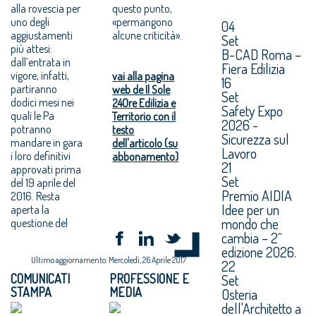
alla rovescia per
questo punto,
uno degli
«permangono
04
aggiustamenti
alcune criticità».
Set
più attesi:
B-CAD Roma –
dall’entrata in
Fiera Edilizia
vigore, infatti,
vai alla pagina
16
partiranno
web de Il Sole
Set
dodici mesi nei
24Ore Edilizia e
Safety Expo
quali le Pa
Territorio con il
2026 -
potranno
testo
Sicurezza sul
mandare in gara
dell'articolo (su
Lavoro
i loro definitivi
abbonamento)
21
approvati prima
Set
del 19 aprile del
Premio AIDIA
2016. Resta
Idee per un
aperta la
mondo che
questione del
cambia – 2^
edizione 2026.
Ultimo aggiornamento: Mercoledì, 26 Aprile 2017
22
COMUNICATI
PROFESSIONE E
Set
STAMPA
MEDIA
Osteria
dell'Architetto a