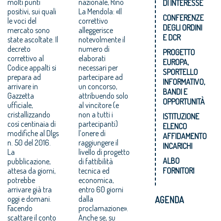
molti punti
nazionale, Rino
DI INTERESSE
positivi, sui quali
La Mendola: «Il
CONFERENZE
le voci del
correttivo
DEGLI ORDINI
mercato sono
alleggerisce
E DCR
state ascoltate. Il
notevolmente il
decreto
numero di
PROGETTO
correttivo al
elaborati
EUROPA,
Codice appalti si
necessari per
SPORTELLO
prepara ad
partecipare ad
INFORMATIVO,
arrivare in
un concorso,
BANDI E
Gazzetta
attribuendo solo
OPPORTUNITÀ
ufficiale,
al vincitore (e
cristallizzando
non a tutti i
ISTITUZIONE
così centinaia di
partecipanti)
ELENCO
modifiche al Dlgs
l’onere di
AFFIDAMENTO
n. 50 del 2016.
raggiungere il
INCARICHI
La
livello di progetto
ALBO
pubblicazione,
di fattibilità
attesa da giorni,
tecnica ed
FORNITORI
potrebbe
economica,
arrivare già tra
entro 60 giorni
oggi e domani.
dalla
AGENDA
Facendo
proclamazione».
scattare il conto
Anche se, su