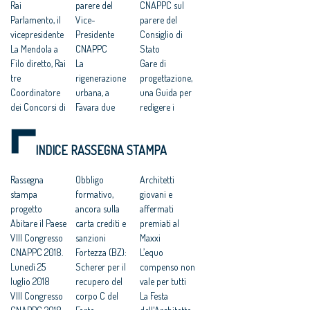
Rai
parere del
CNAPPC sul
Parlamento, il
Vice-
parere del
vicepresidente
Presidente
Consiglio di
La Mendola a
CNAPPC
Stato
Filo diretto, Rai
La
Gare di
tre
rigenerazione
progettazione,
Coordinatore
urbana, a
una Guida per
dei Concorsi di
Favara due
redigere i
progettazione
giorni di
bandi
Politiche
architettura
Bandi-
INDICE RASSEGNA STAMPA
urbane e
Correttivo.
standard per le
rigenerazione
Architetti:
gare e
sostenibile
Rassegna
bene i
Obbligo
piattaforma
Architetti
Archifest 2017
stampa
parametri,
formativo,
concorsi: gli
giovani e
a Siracusa dal
progetto
dubbi
ancora sulla
architetti «in
affermati
12 al 20 maggio
Abitare il Paese
sull'estensione
carta crediti e
aiuto» della Pa
premiati al
prossimo
VIII Congresso
dell'appalto
sanzioni
Lavori
Maxxi
CNAPPC 2018.
integrato
Fortezza (BZ):
pubblici:
L’equo
Lunedì 25
Correttivo
Scherer per il
lanciata la
compenso non
luglio 2018
Appalti,
recupero del
guida alla
vale per tutti
VIII Congresso
Architetti:
corpo C del
redazione dei
La Festa