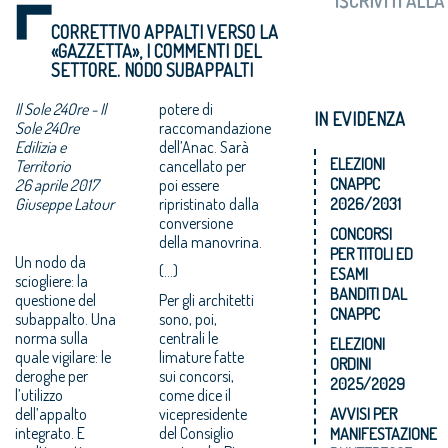
CORRETTIVO APPALTI VERSO LA
«GAZZETTA», I COMMENTI DEL
SETTORE. NODO SUBAPPALTI
Il Sole 24Ore - Il
potere di
IN EVIDENZA
Sole 24Ore
raccomandazione
Edilizia e
dell’Anac. Sarà
ELEZIONI
Territorio
cancellato per
CNAPPC
26 aprile 2017
poi essere
Giuseppe Latour
ripristinato dalla
2026/2031
conversione
CONCORSI
della manovrina.
PER TITOLI ED
Un nodo da
(...)
ESAMI
sciogliere: la
BANDITI DAL
questione del
Per gli architetti
CNAPPC
subappalto. Una
sono, poi,
norma sulla
centrali le
ELEZIONI
quale vigilare: le
limature fatte
ORDINI
deroghe per
sui concorsi,
2025/2029
l’utilizzo
come dice il
dell’appalto
vicepresidente
AVVISI PER
integrato. E
del Consiglio
MANIFESTAZIONE