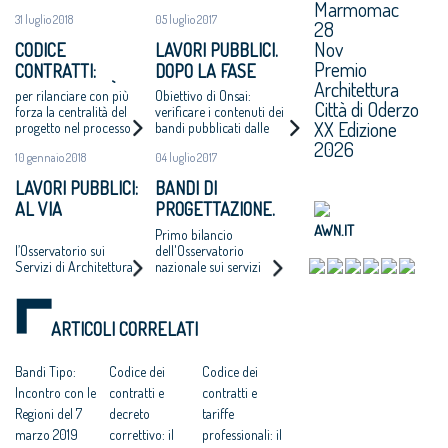
Marmomac
31 luglio 2018
05 luglio 2017
28
Nov
CODICE
LAVORI PUBBLICI.
Premio
CONTRATTI:
DOPO LA FASE
Architettura
ARCHITETTI “È
SPERIMENTALE, I
per rilanciare con più
Obiettivo di Onsai:
Città di Oderzo
NECESSARIA UNA
PRIMI DATI
forza la centralità del
verificare i contenuti dei
XX Edizione
progetto nel processo
bandi pubblicati dalle
RIFORMA”
DELL'OSSERVATORIO
di esecuzione dei
stazioni appaltanti
2026
NAZIONALE SUI
10 gennaio 2018
04 luglio 2017
lavori pubblici e per
sull’intero territorio
SERVIZI DI
aprire il mercato agli
nazionale
LAVORI PUBBLICI:
BANDI DI
studi professionali
ARCHITETTURA E
AL VIA
PROGETTAZIONE.
medio-piccoli
INGEGNERIA
SEMINARIO DI
ARCHITETTI: SU
AWN.IT
Primo bilancio
AGGIORNAMENTO
100 AVVISI METÀ
l’Osservatorio sui
dell'Osservatorio
Servizi di Architettura
nazionale sui servizi
SULL’ONSAI
HANNO I
e Ingegneria del
di architettura e
CORRISPETTIVI
Consiglio Nazionale
ingegneria (Onsai)
SBAGLIATI
degli Architetti il 12 e il
promosso dal
ARTICOLI CORRELATI
13 gennaio a Roma
consiglio degli
(Residenza di Ripetta)
architetti
Bandi Tipo:
Codice dei
Codice dei
Incontro con le
contratti e
contratti e
Regioni del 7
decreto
tariffe
marzo 2019
correttivo: il
professionali: il