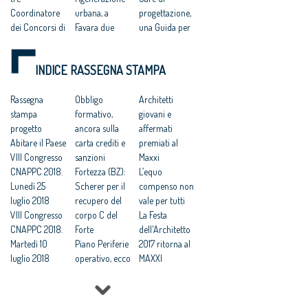
Coordinatore
urbana, a
progettazione,
dei Concorsi di
Favara due
una Guida per
progettazione
giorni di
redigere i
Politiche
architettura
bandi
INDICE RASSEGNA STAMPA
urbane e
Correttivo
Bandi-
rigenerazione
appalti verso la
standard per le
sostenibile
Rassegna
«Gazzetta», i
Obbligo
gare e
Architetti
Archifest 2017
stampa
commenti del
formativo,
piattaforma
giovani e
a Siracusa dal
progetto
settore. Nodo
ancora sulla
concorsi: gli
affermati
12 al 20 maggio
Abitare il Paese
subappalti
carta crediti e
architetti «in
premiati al
prossimo
VIII Congresso
Correttivo.
sanzioni
aiuto» della Pa
Maxxi
CNAPPC 2018.
Architetti:
Fortezza (BZ):
Lavori
L’equo
Lunedì 25
bene i
Scherer per il
pubblici:
compenso non
luglio 2018
parametri,
recupero del
lanciata la
vale per tutti
VIII Congresso
dubbi
corpo C del
guida alla
La Festa
CNAPPC 2018.
sull'estensione
Forte
redazione dei
dell'Architetto
Martedì 10
dell'appalto
Piano Periferie
bandi per i
2017 ritorna al
luglio 2018
integrato
operativo, ecco
Servizi di
MAXXI
VIII Congresso
Correttivo
tutti i progetti
Architettura e
Professioni:
CNAPPC 2018.
Appalti,
finanziati
di Ingegneria
architetti, il 30
Lunedì 9 luglio
Architetti:
Commissione
Lavori
Focus su