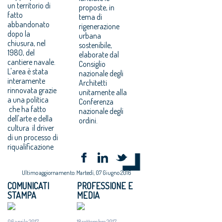
un territorio di
proposte, in
fatto
tema di
abbandonato
rigenerazione
dopo la
urbana
chiusura, nel
sostenibile,
1980, del
elaborate dal
cantiere navale.
Consiglio
L'area è stata
nazionale degli
interamente
Architetti
rinnovata grazie
unitamente alla
a una politica
Conferenza
che ha fatto
nazionale degli
dell'arte e della
ordini.
cultura il driver
di un processo di
riqualificazione
Ultimo aggiornamento: Martedì, 07 Giugno 2016
COMUNICATI
PROFESSIONE E
STAMPA
MEDIA
06 aprile 2017
18 settembre 2017