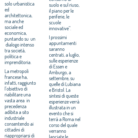
solo urbanistica
suolo e sul riuso,
ed
il piano per le
architettonica,
periferie, le
ma anche
scuole
sociale ed
innovative''.
economica,
I prossimi
puntando su un
appuntamenti
dialogo intenso
saranno
tra società,
centrati, a luglio,
politica e
sulle esperienze
imprenditoria.
di Essen e
La metropoli
Amburgo, a
francese ha,
settembre, su
infatti, raggiunto
quelle di Lubiana
l'obiettivo di
e Bristol. La
riabilitare una
sintesi di queste
vasta area in
esperienze verrà
precedenza
illustrata in un
adibita a sito
evento che si
industriale
terrà a Roma nel
consentendo ai
corso del quale
cittadini di
verranno
riappropriarsi di
lanciate le