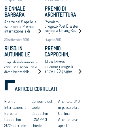
BIENNALE
PREMIO DI
BARBARA
ARCHITETTURA
CAPPOCHIN:
BARBARA
Aperte dal 9 aprile le
Premiato il
TORNA A PADOVA
CAPPOCHIN 2017: I
progetto Post Disaster
iscrizioni al Premio
School a Chiang Rai,
internazionale di
L’EDIZIONE 2017
PROGETTI
in Tailandia,
Architettura. Il 10
VINCITORI
dell’architetto Varavarn
20 settembre 2016
14 aprile 2017
aprile il lancio
Varudh (studio Vin
internazionale
Varavarn Architects)
RIUSO: IN
PREMIO
all’Istituto Italiano di
AUTUNNO LE
CAPPOCHIN,
Cultura di Tokyo
PROPOSTE AL
UN’OCCASIONE
Al via l’ottava
“Capitali verdi europee” -
GOVERNO
PER
edizione, i progetti
concluso a Padova il ciclo
entro il 30 giugno
L’ARCHITETTURA
di conferenze della
Biennale Internazionale
di Architettura “Barbara
Cappochin”
ARTICOLI CORRELATI
Premio
Consumo del
Architetti U40
Internazionale
suolo,
in passerella a
Barbara
Cappochin
Cortina
Cappochin
(CNAPPC)
Architettura:
2017: aperte le
chiede
apre la