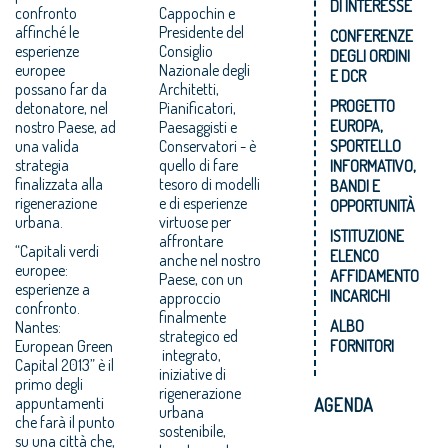
DI INTERESSE
confronto
Cappochin e
affinché le
Presidente del
CONFERENZE
esperienze
Consiglio
DEGLI ORDINI
europee
Nazionale degli
E DCR
possano far da
Architetti,
PROGETTO
detonatore, nel
Pianificatori,
EUROPA,
nostro Paese, ad
Paesaggisti e
una valida
Conservatori - è
SPORTELLO
strategia
quello di fare
INFORMATIVO,
finalizzata alla
tesoro di modelli
BANDI E
rigenerazione
e di esperienze
OPPORTUNITÀ
urbana.
virtuose per
ISTITUZIONE
affrontare
“Capitali verdi
ELENCO
anche nel nostro
europee:
AFFIDAMENTO
Paese, con un
esperienze a
INCARICHI
approccio
confronto.
finalmente
ALBO
Nantes:
strategico ed
European Green
FORNITORI
integrato,
Capital 2013” è il
iniziative di
primo degli
rigenerazione
appuntamenti
AGENDA
urbana
che farà il punto
sostenibile,
su una città che,