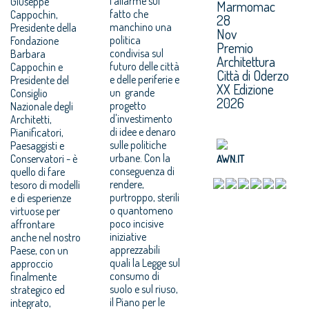
l'allarme sul
Giuseppe
Marmomac
fatto che
Cappochin,
28
manchino una
Presidente della
Nov
politica
Fondazione
Premio
condivisa sul
Barbara
Architettura
futuro delle città
Cappochin e
Città di Oderzo
e delle periferie e
Presidente del
XX Edizione
un grande
Consiglio
2026
progetto
Nazionale degli
d'investimento
Architetti,
di idee e denaro
Pianificatori,
sulle politiche
Paesaggisti e
urbane. Con la
Conservatori - è
AWN.IT
conseguenza di
quello di fare
rendere,
tesoro di modelli
purtroppo, sterili
e di esperienze
o quantomeno
virtuose per
poco incisive
affrontare
iniziative
anche nel nostro
apprezzabili
Paese, con un
quali la Legge sul
approccio
consumo di
finalmente
suolo e sul riuso,
strategico ed
il Piano per le
integrato,