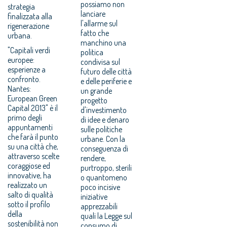
possiamo non
strategia
lanciare
finalizzata alla
l'allarme sul
rigenerazione
fatto che
urbana.
manchino una
"Capitali verdi
politica
europee:
condivisa sul
esperienze a
futuro delle città
confronto.
e delle periferie e
Nantes:
un grande
European Green
progetto
Capital 2013" è il
d'investimento
primo degli
di idee e denaro
appuntamenti
sulle politiche
che farà il punto
urbane. Con la
su una città che,
conseguenza di
attraverso scelte
rendere,
coraggiose ed
purtroppo, sterili
innovative, ha
o quantomeno
realizzato un
poco incisive
salto di qualità
iniziative
sotto il profilo
apprezzabili
della
quali la Legge sul
sostenibilità non
consumo di