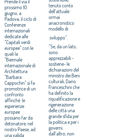
Prende il via il
tenuto conto
prossimo 10
dell'attuale
giugno, a
ormai
Padova, il ciclo di
anacronistico
Conferenze
modello di
internazionali
dedicate alle
sviluppo''.
"Capitali verdi
''Se, da un lato,
europee" con le
sono
quali la
apprezzabili -
"Biennale
sostiene- le
internazionale di
dichiarazioni del
Architettura
ministro dei Beni
"Barbara
culturali, Dario
Cappochin" si fa
Franceschini che
promotrice di un
ha definito la
confronto
riqualificazione e
affinchè le
rigenerazione
esperienze
delle città una
europee
grande sfida per
possano far da
la politica e per i
detonatore, nel
governi,
nostro Paese, ad
dall'altro, non
una valida