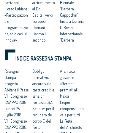
iscrizioni
arricchimento
Biennale
Il caso Lubiana.
al Ddl
“Barbara
«Partecipazion
Capitali verdi
Cappochin”
e e
europee.
Inizia a Cortina
programmazio
Domani a
la Biennale
ne, solo così si
Padova il
Internazionale
innova»
secondo
“Barbara
Capitali verdi
appuntamento
Cappochin”
europee: a
Riuso: a
Al via a Cortina
INDICE RASSEGNA STAMPA
Padova ultimo
Padova il
la Biennale
appuntamento
secondo
Internazionale
Condono
Rassegna
appuntamento
Obbligo
“Barbara
Architetti
Sicilia: ‘tenuta
stampa
sulle “Capitali
formativo,
Cappochin”
giovani e
ferma la linea
progetto
verdi europee”
ancora sulla
Architettura: al
affermati
del no’
Abitare il Paese
Sviluppo:
carta crediti e
via a Cortina la
premiati al
Cappochin:
VIII Congresso
Cappochin
sanzioni
Biennale
Maxxi
«Tornare a
CNAPPC 2018.
“subito una
Fortezza (BZ):
“Barbara
L’equo
investire sulle
Lunedì 25
politica
Scherer per il
Cappochin”
compenso non
politiche
luglio 2018
nazionale per
recupero del
vale per tutti
urbane di
VIII Congresso
le città”
corpo C del
La Festa
lungo termine»
CNAPPC 2018.
Riuso delle
Forte
dell'Architetto