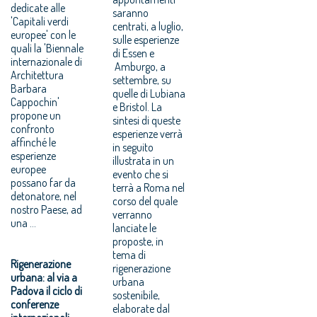
dedicate alle
saranno
'Capitali verdi
centrati, a luglio,
europee' con le
sulle esperienze
quali la 'Biennale
di Essen e
internazionale di
Amburgo, a
Architettura
settembre, su
Barbara
quelle di Lubiana
Cappochin'
e Bristol. La
propone un
sintesi di queste
confronto
esperienze verrà
affinché le
in seguito
esperienze
illustrata in un
europee
evento che si
possano far da
terrà a Roma nel
detonatore, nel
corso del quale
nostro Paese, ad
verranno
una …
lanciate le
proposte, in
tema di
Rigenerazione
rigenerazione
urbana: al via a
urbana
Padova il ciclo di
sostenibile,
conferenze
elaborate dal