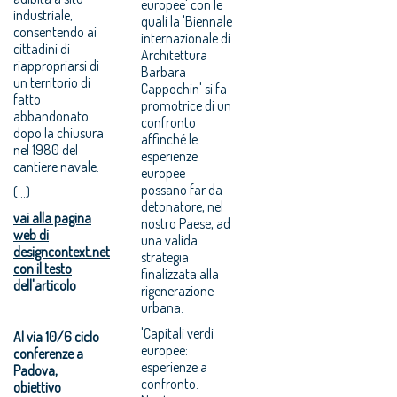
europee' con le
industriale,
quali la 'Biennale
consentendo ai
internazionale di
cittadini di
Architettura
riappropriarsi di
Barbara
un territorio di
Cappochin' si fa
fatto
promotrice di un
abbandonato
confronto
dopo la chiusura
affinché le
nel 1980 del
esperienze
cantiere navale.
europee
possano far da
(...)
detonatore, nel
vai alla pagina
nostro Paese, ad
web di
una valida
designcontext.net
strategia
con il testo
finalizzata alla
dell'articolo
rigenerazione
urbana.
'Capitali verdi
Al via 10/6 ciclo
europee:
conferenze a
esperienze a
Padova,
confronto.
obiettivo