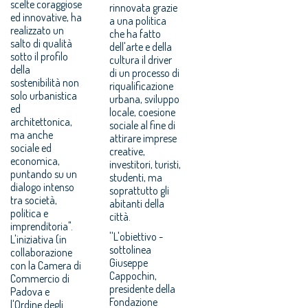
scelte coraggiose
rinnovata grazie
ed innovative, ha
a una politica
realizzato un
che ha fatto
salto di qualità
dell'arte e della
sotto il profilo
cultura il driver
della
di un processo di
sostenibilità non
riqualificazione
solo urbanistica
urbana, sviluppo
ed
locale, coesione
architettonica,
sociale al fine di
ma anche
attirare imprese
sociale ed
creative,
economica,
investitori, turisti,
puntando su un
studenti, ma
dialogo intenso
soprattutto gli
tra società,
abitanti della
politica e
città.
imprenditoria".
''L'obiettivo -
L'iniziativa (in
sottolinea
collaborazione
Giuseppe
con la Camera di
Cappochin,
Commercio di
presidente della
Padova e
Fondazione
l'Ordine degli