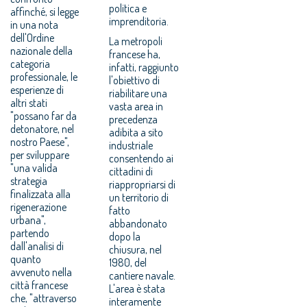
politica e
affinché, si legge
imprenditoria.
in una nota
dell'Ordine
La metropoli
nazionale della
francese ha,
categoria
infatti, raggiunto
professionale, le
l'obiettivo di
esperienze di
riabilitare una
altri stati
vasta area in
"possano far da
precedenza
detonatore, nel
adibita a sito
nostro Paese",
industriale
per sviluppare
consentendo ai
"una valida
cittadini di
strategia
riappropriarsi di
finalizzata alla
un territorio di
rigenerazione
fatto
urbana",
abbandonato
partendo
dopo la
dall'analisi di
chiusura, nel
quanto
1980, del
avvenuto nella
cantiere navale.
città francese
L'area è stata
che, "attraverso
interamente