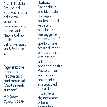
Barbara
Architetti della
Cappochin e
Provincia di
presidente del
Padova) si terrà
Consiglio
nella città
nazionale degli
veneta, con
Architetti,
inizio alle ore 9,
pianificatori,
presso l'Aula
paesaggisti e
Magna Galileo
conservatori- è
Galilei
quello di fare
dell'Università (in
tesoro di modelli
via 8 Febbraio,
e di esperienze
2).
virtuose per
affrontare
anche nel nostro
Rigenerazione
Paese, con un
urbana: a
approccio
Padova ciclo
finalmente
conferenze sulle
strategico ed
"Capitali verdi
integrato,
europee"
iniziative di
9Colonne
rigenerazione
3 giugno 2016
urbana
sostenibile,