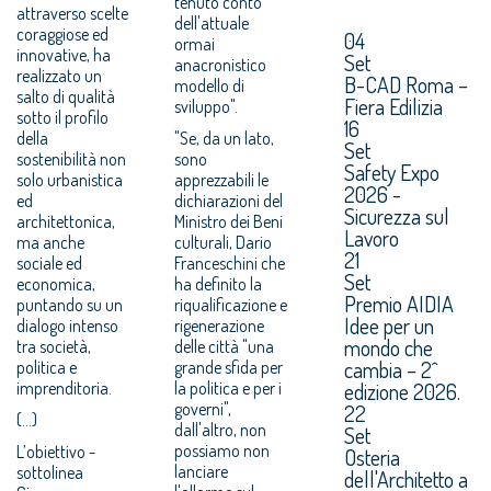
tenuto conto
attraverso scelte
dell'attuale
coraggiose ed
04
ormai
innovative, ha
Set
anacronistico
realizzato un
B-CAD Roma –
modello di
salto di qualità
Fiera Edilizia
sviluppo".
sotto il profilo
16
della
"Se, da un lato,
Set
sostenibilità non
sono
Safety Expo
solo urbanistica
apprezzabili le
2026 -
ed
dichiarazioni del
Sicurezza sul
architettonica,
Ministro dei Beni
Lavoro
ma anche
culturali, Dario
21
sociale ed
Franceschini che
Set
economica,
ha definito la
Premio AIDIA
puntando su un
riqualificazione e
Idee per un
dialogo intenso
rigenerazione
mondo che
tra società,
delle città "una
cambia – 2^
politica e
grande sfida per
imprenditoria.
la politica e per i
edizione 2026.
governi",
22
(...)
dall'altro, non
Set
possiamo non
L’obiettivo -
Osteria
lanciare
sottolinea
dell'Architetto a