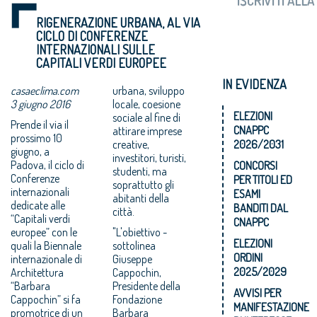
RIGENERAZIONE URBANA, AL VIA
CICLO DI CONFERENZE
INTERNAZIONALI SULLE
CAPITALI VERDI EUROPEE
IN EVIDENZA
casaeclima.com
urbana, sviluppo
3 giugno 2016
locale, coesione
ELEZIONI
sociale al fine di
Prende il via il
CNAPPC
attirare imprese
prossimo 10
creative,
2026/2031
giugno, a
investitori, turisti,
Padova, il ciclo di
CONCORSI
studenti, ma
Conferenze
PER TITOLI ED
soprattutto gli
internazionali
ESAMI
abitanti della
dedicate alle
BANDITI DAL
città.
“Capitali verdi
CNAPPC
europee” con le
"L'obiettivo -
ELEZIONI
quali la Biennale
sottolinea
ORDINI
internazionale di
Giuseppe
2025/2029
Architettura
Cappochin,
“Barbara
Presidente della
AVVISI PER
Cappochin” si fa
Fondazione
MANIFESTAZIONE
promotrice di un
Barbara