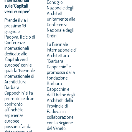
internazionali
Consiglio
sulle ‘Capitali
Nazionale degli
verdi europee’
Architetti
unitamente alla
Prende il via il
Conferenza
prossimo 10
Nazionale degli
giugno, a
Ordini.
Padova, il ciclo di
Conferenze
La Biennale
internazionali
Internazionale di
dedicate alle
Architettura
‘Capitali verdi
"Barbara
europee’ con le
Cappochin" è
quali la ‘Biennale
promossa dalla
internazionale di
Fondazione
Architettura
Barbara
Barbara
Cappochin e
Cappochin’ si fa
dall'Ordine degli
promotrice di un
Architetti della
confronto
Provincia di
affinché le
Padova, in
esperienze
collaborazione
europee
con la Regione
possano far da
del Veneto,
detonatore, nel