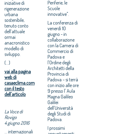
Periferie, le
iniziative di
Scuole
rigenerazione
innovative".
urbana
sostenibile,
La conferenza di
tenuto conto
venerdì 10
dell’attuale
giugno - in
ormai
collaborazione
anacronistico
con la Camera di
modello di
Commercio di
sviluppo.
Padova e
l'Ordine degli
(...)
Architetti della
vai alla pagina
Provincia di
web di
Padova – si terrà
casaeclima.com
con inizio alle ore
con il testo
9 presso l' Aula
dell'articolo
Magna Galileo
Galilei
dell'Università
La Voce di
degli Studi di
Rovigo
Padova.
4 giugno 2016
I prossimi
… internazionali
appuntamenti