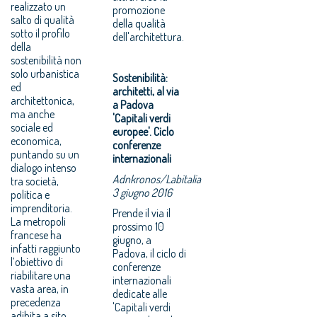
realizzato un
promozione
salto di qualità
della qualità
sotto il profilo
dell'architettura.
della
sostenibilità non
solo urbanistica
Sostenibilità:
ed
architetti, al via
architettonica,
a Padova
ma anche
'Capitali verdi
sociale ed
europee'. Ciclo
economica,
conferenze
puntando su un
internazionali
dialogo intenso
Adnkronos/Labitalia
tra società,
3 giugno 2016
politica e
imprenditoria.
Prende il via il
La metropoli
prossimo 10
francese ha
giugno, a
infatti raggiunto
Padova, il ciclo di
l’obiettivo di
conferenze
riabilitare una
internazionali
vasta area, in
dedicate alle
precedenza
'Capitali verdi
adibita a sito