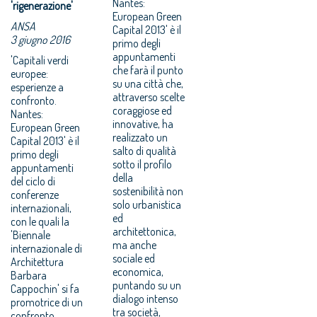
Nantes:
'rigenerazione'
European Green
ANSA
Capital 2013' è il
3 giugno 2016
primo degli
appuntamenti
'Capitali verdi
che farà il punto
europee:
su una città che,
esperienze a
attraverso scelte
confronto.
coraggiose ed
Nantes:
innovative, ha
European Green
realizzato un
Capital 2013' è il
salto di qualità
primo degli
sotto il profilo
appuntamenti
della
del ciclo di
sostenibilità non
conferenze
solo urbanistica
internazionali,
ed
con le quali la
architettonica,
'Biennale
ma anche
internazionale di
sociale ed
Architettura
economica,
Barbara
puntando su un
Cappochin' si fa
dialogo intenso
promotrice di un
tra società,
confronto