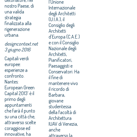
l'Unione
nostro Paese, di
Internazionale
una valida
degli Architetti
strategia
(U.I.A.), il
finalizzata alla
Consiglio degli
rigenerazione
Architetti
urbana.
d'Europa (C.A.E.)
e con il Consiglio
designcontext.net
Nazionale degli
3 giugno 2016
Architetti,
Capitali verdi
Pianificatori,
europee:
Paesaggisti e
esperienze a
Conservatori. Ha
confronto.
il fine di
Nantes:
mantenere vivo
European Green
il ricordo di
Capital 2013’ è il
Barbara,
primo degli
giovane
appuntamenti
studentessa
che farà il punto
della facoltà di
su una città che,
Architettura
attraverso scelte
IUAV di Venezia,
coraggiose ed
anche
innovative, ha
attraverso la