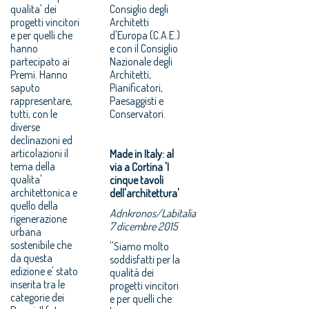
qualita' dei
Consiglio degli
progetti vincitori
Architetti
e per quelli che
d'Europa (C.A.E.)
hanno
e con il Consiglio
partecipato ai
Nazionale degli
Premi. Hanno
Architetti,
saputo
Pianificatori,
rappresentare,
Paesaggisti e
tutti, con le
Conservatori.
diverse
declinazioni ed
articolazioni il
Made in Italy: al
tema della
via a Cortina 'I
qualita'
cinque tavoli
architettonica e
dell'architettura'
quello della
Adnkronos/Labitalia
rigenerazione
7 dicembre 2015
urbana
sostenibile che
''Siamo molto
da questa
soddisfatti per la
edizione e' stato
qualità dei
inserita tra le
progetti vincitori
categorie dei
e per quelli che