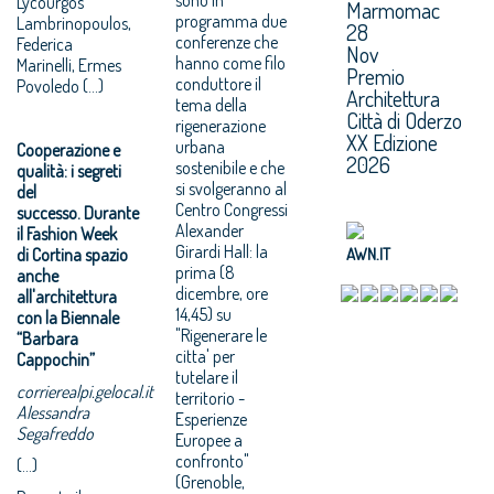
Lycourgos
Marmomac
programma due
Lambrinopoulos,
28
conferenze che
Federica
Nov
hanno come filo
Marinelli, Ermes
Premio
conduttore il
Povoledo (...)
Architettura
tema della
Città di Oderzo
rigenerazione
XX Edizione
urbana
Cooperazione e
2026
sostenibile e che
qualità: i segreti
si svolgeranno al
del
Centro Congressi
successo. Durante
Alexander
il Fashion Week
Girardi Hall: la
di Cortina spazio
AWN.IT
prima (8
anche
dicembre, ore
all'architettura
14,45) su
con la Biennale
"Rigenerare le
“Barbara
citta' per
Cappochin”
tutelare il
corrierealpi.gelocal.it
territorio -
Alessandra
Esperienze
Segafreddo
Europee a
confronto"
(...)
(Grenoble,