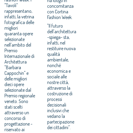
ha luogo in
"Tavoli"
concomitanza
rappresentano,
con Cortina
infatti, la vetrina
Fashion Week.
fotografica delle
"Il futuro
migliori
dell'architettura
quaranta opere
-spiega- sta,
selezionate
infatti, nel
nell'ambito del
restituire nuova
Premio
qualità
Internazionale di
ambientale,
Architettura
nonché
"Barbara
economica e
Cappochin" e
sociale alle
delle migliori
nostre città,
dieci opere
attraverso la
selezionate dal
costruzione di
Premio regionale
processi
veneto. Sono
decisionali
stati scelti
inclusivi che
attraverso un
vedano la
concorso di
partecipazione
progettazione -
dei cittadini''.
riservato ai