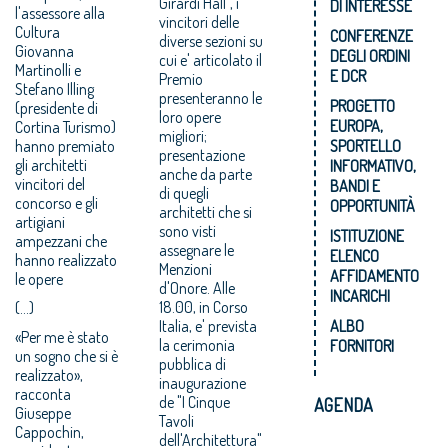
Girardi Hall", i
DI INTERESSE
l'assessore alla
vincitori delle
Cultura
CONFERENZE
diverse sezioni su
Giovanna
DEGLI ORDINI
cui e' articolato il
Martinolli e
E DCR
Premio
Stefano Illing
presenteranno le
PROGETTO
(presidente di
loro opere
EUROPA,
Cortina Turismo)
migliori;
hanno premiato
SPORTELLO
presentazione
gli architetti
INFORMATIVO,
anche da parte
vincitori del
BANDI E
di quegli
concorso e gli
OPPORTUNITÀ
architetti che si
artigiani
sono visti
ISTITUZIONE
ampezzani che
assegnare le
ELENCO
hanno realizzato
Menzioni
AFFIDAMENTO
le opere
d'Onore. Alle
INCARICHI
18.00, in Corso
(...)
Italia, e' prevista
ALBO
«Per me è stato
la cerimonia
FORNITORI
un sogno che si è
pubblica di
realizzato»,
inaugurazione
racconta
de "I Cinque
AGENDA
Giuseppe
Tavoli
Cappochin,
dell'Architettura"