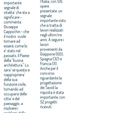
l'Italia, con 126
importante
opere
segnale di
presentate: un
vitalita' che sta a
segnale
significare -
importante visto
commenta
che si tratta di
Giuseppe
lavori realizzati
Cappochin - che
negli ultimi tre
il nostro vuole
anni. A seguire i
tornare ad
lavori
essere, come lo
provenienti da
e' stato nel
Giappone (60),
passato, il Paese
Spagna (32) e
della "buona
Francia (11).
architettura". Lo
Anche per il
sara' se questa si
concorso
riappropriera'
riguardante la
della sua
progettazione
funzione civile,
dei Tavoli la
tornando ad
risposta è stata
occuparsi delle
importante, con
citta' e del
52 progetti
paesaggio, a
ricevuti.
risolvere i
problemi della