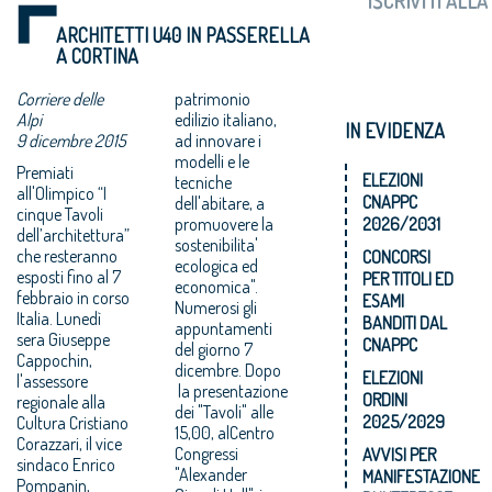
ARCHITETTI U40 IN PASSERELLA
A CORTINA
Corriere delle
patrimonio
Alpi
edilizio italiano,
IN EVIDENZA
9 dicembre 2015
ad innovare i
modelli e le
Premiati
ELEZIONI
tecniche
all'Olimpico “I
CNAPPC
dell'abitare, a
cinque Tavoli
promuovere la
2026/2031
dell’architettura”
sostenibilita'
che resteranno
CONCORSI
ecologica ed
esposti fino al 7
PER TITOLI ED
economica".
febbraio in corso
ESAMI
Numerosi gli
Italia. Lunedì
BANDITI DAL
appuntamenti
sera Giuseppe
CNAPPC
del giorno 7
Cappochin,
dicembre. Dopo
ELEZIONI
l'assessore
la presentazione
ORDINI
regionale alla
dei "Tavoli" alle
2025/2029
Cultura Cristiano
15,00, alCentro
Corazzari, il vice
Congressi
AVVISI PER
sindaco Enrico
"Alexander
MANIFESTAZIONE
Pompanin,