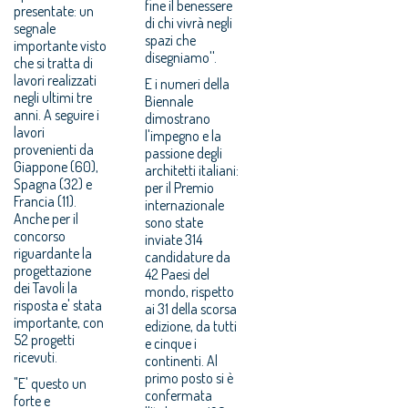
fine il benessere
presentate: un
di chi vivrà negli
segnale
spazi che
importante visto
disegniamo''.
che si tratta di
lavori realizzati
E i numeri della
negli ultimi tre
Biennale
anni. A seguire i
dimostrano
lavori
l'impegno e la
provenienti da
passione degli
Giappone (60),
architetti italiani:
Spagna (32) e
per il Premio
Francia (11).
internazionale
Anche per il
sono state
concorso
inviate 314
riguardante la
candidature da
progettazione
42 Paesi del
dei Tavoli la
mondo, rispetto
risposta e' stata
ai 31 della scorsa
importante, con
edizione, da tutti
52 progetti
e cinque i
ricevuti.
continenti. Al
primo posto si è
"E' questo un
confermata
forte e