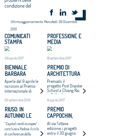
condizione del
Ultimo aggiornamento: Mercoledì, 09 Dicembre
2015
COMUNICATI
PROFESSIONE E
STAMPA
MEDIA
06 aprile 2017
18 settembre 2017
BIENNALE
PREMIO DI
BARBARA
ARCHITETTURA
CAPPOCHIN:
BARBARA
Aperte dal 9 aprile le
Premiato il
TORNA A PADOVA
CAPPOCHIN 2017: I
progetto Post Disaster
iscrizioni al Premio
School a Chiang Rai,
internazionale di
L’EDIZIONE 2017
PROGETTI
in Tailandia,
Architettura. Il 10
VINCITORI
dell’architetto Varavarn
20 settembre 2016
14 aprile 2017
aprile il lancio
Varudh (studio Vin
internazionale
Varavarn Architects)
RIUSO: IN
PREMIO
all’Istituto Italiano di
AUTUNNO LE
CAPPOCHIN,
Cultura di Tokyo
PROPOSTE AL
UN’OCCASIONE
Al via l’ottava
“Capitali verdi europee” -
GOVERNO
PER
edizione, i progetti
concluso a Padova il ciclo
entro il 30 giugno
L’ARCHITETTURA
di conferenze della