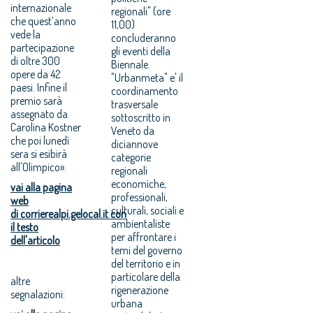
internazionale
regionali" (ore
che quest’anno
11,00)
vede la
concluderanno
partecipazione
gli eventi della
di oltre 300
Biennale.
opere da 42
"Urbanmeta" e' il
paesi. Infine il
coordinamento
premio sarà
trasversale
assegnato da
sottoscritto in
Carolina Kostner
Veneto da
che poi lunedì
diciannove
sera si esibirà
categorie
all'Olimpico».
regionali
economiche,
vai alla pagina
professionali,
web
culturali, sociali e
di corrierealpi.gelocal.it con
ambientaliste
il testo
per affrontare i
dell'articolo
temi del governo
del territorio e in
particolare della
altre
rigenerazione
segnalazioni:
urbana