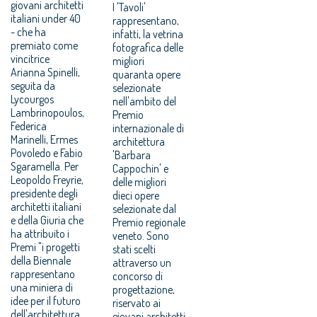
giovani architetti
I 'Tavoli'
italiani under 40
rappresentano,
- che ha
infatti, la vetrina
premiato come
fotografica delle
vincitrice
migliori
Arianna Spinelli,
quaranta opere
seguita da
selezionate
Lycourgos
nell'ambito del
Lambrinopoulos,
Premio
Federica
internazionale di
Marinelli, Ermes
architettura
Povoledo e Fabio
'Barbara
Sgaramella. Per
Cappochin' e
Leopoldo Freyrie,
delle migliori
presidente degli
dieci opere
architetti italiani
selezionate dal
e della Giuria che
Premio regionale
ha attribuito i
veneto. Sono
Premi "i progetti
stati scelti
della Biennale
attraverso un
rappresentano
concorso di
una miniera di
progettazione,
idee per il futuro
riservato ai
dell'architettura.
giovani architetti