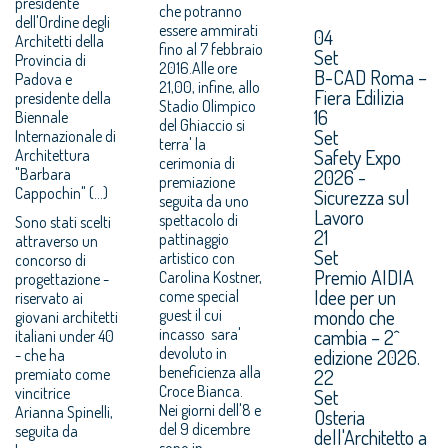
presidente
che potranno
dell'Ordine degli
essere ammirati
04
Architetti della
fino al 7 febbraio
Set
Provincia di
2016.Alle ore
B-CAD Roma –
Padova e
21,00, infine, allo
Fiera Edilizia
presidente della
Stadio Olimpico
16
Biennale
del Ghiaccio si
Set
Internazionale di
terra' la
Safety Expo
Architettura
cerimonia di
"Barbara
2026 -
premiazione
Cappochin" (...)
Sicurezza sul
seguita da uno
Lavoro
spettacolo di
Sono stati scelti
21
pattinaggio
attraverso un
Set
artistico con
concorso di
Premio AIDIA
Carolina Kostner,
progettazione -
Idee per un
come special
riservato ai
mondo che
guest il cui
giovani architetti
incasso sara'
cambia – 2^
italiani under 40
devoluto in
edizione 2026.
- che ha
beneficienza alla
premiato come
22
Croce Bianca.
vincitrice
Set
Nei giorni dell'8 e
Arianna Spinelli,
Osteria
del 9 dicembre
seguita da
dell'Architetto a
sono in