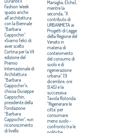
Durante il
Marsiglia, Elche),
Fashion Week
mentre la
spazio anche
seconda, "Il
all'architettura
contributo di
con la Biennale
URBANMETA ai
“Barbara
Progetti di Legge
Cappochin”.
della Regione del
«Siamo felici di
Veneto in
aver scelto
materia di
Cortina per la VII
contenimento
edizione del
del consumo di
Premio
suolo e di
Internazionale di
rigenerazione
Architettura
urbana" (9
“Barbara
dicembre, ore
Cappochin”»,
9,45) e la
chiosa Giuseppe
successiva
Cappochin,
Tavola Rotonda
presidente della
"Rigenerare le
Fondazione
citta' per
“Barbara
consumare
Cappochin”, «un
meno suolo -
riconoscimento
confronto tra le
di livello
politiche