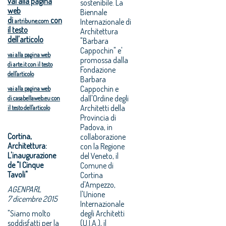
vai alla pagina
sostenibile. La
web
Biennale
di
con
Internazionale di
artribune.com
il testo
Architettura
dell'articolo
"Barbara
Cappochin" e'
vai alla pagina web
promossa dalla
di
arte.it
con il testo
Fondazione
dell'articolo
Barbara
Cappochin e
vai alla pagina web
dall'Ordine degli
di
casabellaweb.eu
con
Architetti della
il testo dell'articolo
Provincia di
Padova, in
Cortina,
collaborazione
Architettura:
con la Regione
L'inaugurazione
del Veneto, il
de "I Cinque
Comune di
Tavoli"
Cortina
d'Ampezzo,
AGENPARL
l'Unione
7 dicembre 2015
Internazionale
"Siamo molto
degli Architetti
soddisfatti per la
(U.I.A.), il