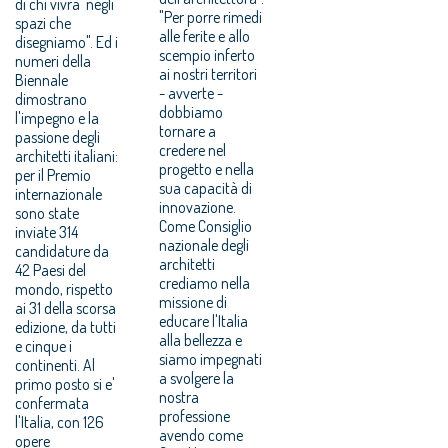
di chi vivra' negli
"Per porre rimedi
spazi che
alle ferite e allo
disegniamo". Ed i
scempio inferto
numeri della
ai nostri territori
Biennale
- avverte -
dimostrano
dobbiamo
l'impegno e la
tornare a
passione degli
credere nel
architetti italiani:
progetto e nella
per il Premio
sua capacità di
internazionale
innovazione.
sono state
Come Consiglio
inviate 314
nazionale degli
candidature da
architetti
42 Paesi del
crediamo nella
mondo, rispetto
missione di
ai 31 della scorsa
educare l'Italia
edizione, da tutti
alla bellezza e
e cinque i
siamo impegnati
continenti. Al
a svolgere la
primo posto si e'
nostra
confermata
professione
l'Italia, con 126
avendo come
opere