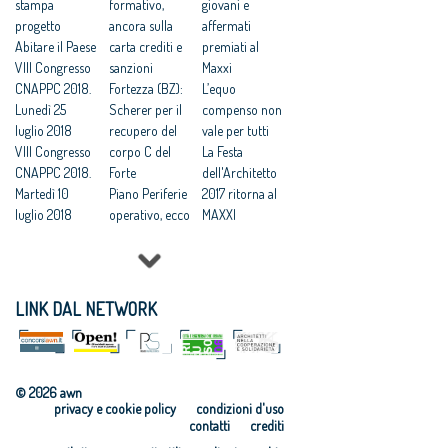
Sicilia: ‘tenuta
stampa
sulle “Capitali
formativo,
Al via a Cortina
giovani e
ferma la linea
progetto
verdi europee”
ancora sulla
la Biennale
affermati
del no’
Abitare il Paese
Sviluppo:
carta crediti e
Internazionale
premiati al
Cappochin:
VIII Congresso
Cappochin
sanzioni
“Barbara
Maxxi
«Tornare a
CNAPPC 2018.
“subito una
Fortezza (BZ):
Cappochin”
L’equo
investire sulle
Lunedì 25
politica
Scherer per il
Architettura: al
compenso non
politiche
luglio 2018
nazionale per
recupero del
via a Cortina la
vale per tutti
urbane di
VIII Congresso
le città”
corpo C del
Biennale
La Festa
lungo termine»
CNAPPC 2018.
Riuso delle
Forte
“Barbara
dell'Architetto
Martedì 10
periferie: focus
Piano Periferie
Cappochin”
2017 ritorna al
luglio 2018
sulle “Capitali
operativo, ecco
MAXXI
VIII Congresso
verdi europee”
tutti i progetti
Professioni:
CNAPPC 2018.
finanziati
architetti, il 30
Lunedì 9 luglio
Commissione
Focus su
2018
periferie,
'Internazionali
LINK DAL NETWORK
VIII Congresso
Minniti:
zzazione e
CNAPPC 2018.
«Proposte da
innovazione
Domenica 8
condividere:
culturale'
luglio 2018
politiche
Festa
© 2026 awn
VIII Congresso
integrate per le
dell’Architetto
privacy e cookie policy
condizioni d'uso
CNAPPC 2018.
città»
2017 - Una
contatti
crediti
Venerdì 6
Equo
legge per