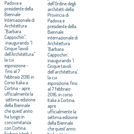
Padova e
dell'Ordine degli
presidente della
architetti della
Biennale
Provincia di
Internazionale di
Padova e
Architettura
presidente della
"Barbara
Biennale
Cappochin",
internazionale di
inaugurando "I
Architettura
Cinque Tavoli
'Barbara
dell'Architettura"
Cappochin',
la cui
inaugurando 'I
esposizione -
Cinque tavoli
fino al 7
dell'architettura',
febbraio 2016 in
la cui
Corso Italia a
esposizione, fino
Cortina - apre
al 7 febbraio
ufficialmente la
2016, in corso
settima edizione
Italia a Cortina,
della Biennale
apre
che quest'anno
ufficialmente la
ha luogo in
settima edizione
concomitanza
della Biennale
con Cortina
che quest'anno
Fashion Week. I