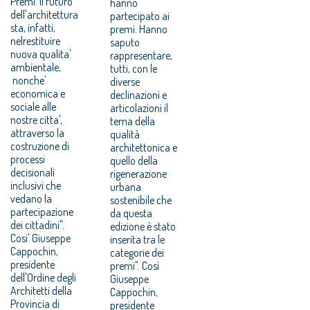
Premi. Il futuro
hanno
dell'architettura
partecipato ai
sta, infatti,
premi. Hanno
nelrestituire
saputo
nuova qualita'
rappresentare,
ambientale,
tutti, con le
nonche'
diverse
economica e
declinazioni e
sociale alle
articolazioni il
nostre citta',
tema della
attraverso la
qualità
costruzione di
architettonica e
processi
quello della
decisionali
rigenerazione
inclusivi che
urbana
vedano la
sostenibile che
partecipazione
da questa
dei cittadini".
edizione è stato
Cosi' Giuseppe
inserita tra le
Cappochin,
categorie dei
presidente
premi". Così
dell'Ordine degli
Giuseppe
Architetti della
Cappochin,
Provincia di
presidente