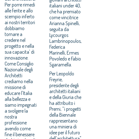
Per porre rimedi
italiani under 40,
alle ferite e allo
che ha premiato
scempio inferto
come vincitrice
ai nostri territori
Arianna Spinelli,
dobbiamo
seguita da
tornare a
Lycourgos
credere nel
Lambrinopoulos,
progetto e nella
Federica
sua capacita' di
Marinelli, Ermes
innovazione.
Povoledo e Fabio
Come Consiglio
Sgaramella.
Nazionale degli
Per Leopoldo
Architetti
Freyrie,
crediamo nella
presidente degli
missione di
architetti italiani
educare l'Italia
e della Giuria che
alla bellezza e
ha attribuito i
siamo impegnati
Premi, ''i progetti
a svolgere la
della Biennale
nostra
rappresentano
professione
una miniera di
avendo come
idee per il futuro
fine il benessere
dell'architettura".