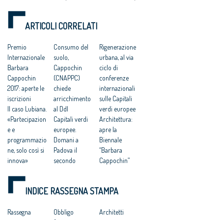
Biennale Internazionale
di Architettura “Barbara
Cappochin”
ARTICOLI CORRELATI
Premio
Consumo del
Rigenerazione
Internazionale
suolo,
urbana, al via
Barbara
Cappochin
ciclo di
Cappochin
(CNAPPC)
conferenze
2017: aperte le
chiede
internazionali
iscrizioni
arricchimento
sulle Capitali
Il caso Lubiana.
al Ddl
verdi europee
«Partecipazion
Capitali verdi
Architettura:
e e
europee.
apre la
programmazio
Domani a
Biennale
ne, solo così si
Padova il
“Barbara
innova»
secondo
Cappochin”
Capitali verdi
appuntamento
Inizia a Cortina
europee: a
Riuso: a
la Biennale
INDICE RASSEGNA STAMPA
Padova ultimo
Padova il
Internazionale
appuntamento
secondo
“Barbara
Condono
Rassegna
appuntamento
Obbligo
Cappochin”
Architetti