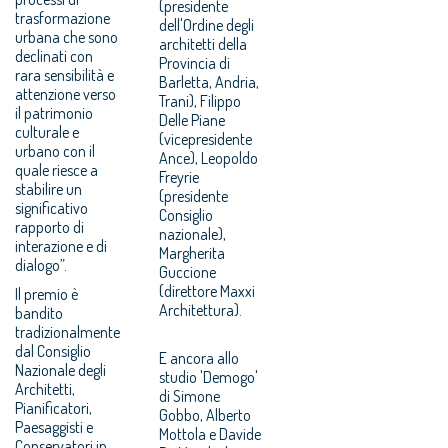
(presidente
trasformazione
dell'Ordine degli
urbana che sono
architetti della
declinati con
Provincia di
rara sensibilità e
Barletta, Andria,
attenzione verso
Trani), Filippo
il patrimonio
Delle Piane
culturale e
(vicepresidente
urbano con il
Ance), Leopoldo
quale riesce a
Freyrie
stabilire un
(presidente
significativo
Consiglio
rapporto di
nazionale),
interazione e di
Margherita
dialogo”.
Guccione
(direttore Maxxi
Il premio è
Architettura).
bandito
tradizionalmente
dal Consiglio
E ancora allo
Nazionale degli
studio 'Demogo'
Architetti,
di Simone
Pianificatori,
Gobbo, Alberto
Paesaggisti e
Mottola e Davide
Conservatori in