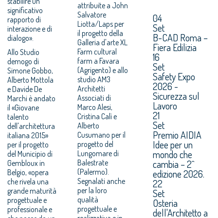
stabilire un
attribuite a John
significativo
Salvatore
04
rapporto di
Liotta/Laps per
Set
interazione e di
il progetto della
B-CAD Roma –
dialogo».
Galleria d'arte XL
Fiera Edilizia
Farm cultural
Allo Studio
16
farm a Favara
demogo di
Set
(Agrigento) e allo
Simone Gobbo,
Safety Expo
studio AM3
Alberto Mottola
2026 -
Architetti
e Davide De
Sicurezza sul
Associati di
Marchi è andato
Lavoro
Marco Alesi,
il «Giovane
21
Cristina Calì e
talento
Set
Alberto
dell'architettura
Premio AIDIA
Cusumano per il
italiana 2015»
Idee per un
progetto del
per il progetto
mondo che
Lungomare di
del Municipio di
Balestrate
cambia – 2^
Gembloux in
(Palermo).
Belgio, «opera
edizione 2026.
Segnalati anche
che rivela una
22
per la loro
grande maturità
Set
qualità
progettuale e
Osteria
progettuale e
professionale e
dell'Architetto a
realizzativa e in