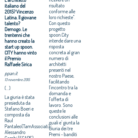
risultato
italiano del
conforme alle
2015? Vincenzo
loro richieste".
Latina. ll giovane
Con questo
talento?
progetto
Demogo. Le
spoon.City
trentenni che
intende dare una
hanno creato la
risposta
start up spoon.
concreta al gran
CITY hanno vinto
numero di
il Premio
architetti
Raffaele Sirica
presenti nel
ppan.it
nostro Paese,
13 novembre 2015
facilitando
l'incontro tra la
(...)
domanda e
La giuria è stata
l'offerta di
presieduta da
lavoro. Sono
Stefano Boeri e
queste le
composta da
conclusioni alle
Raul
quali e' giunta la
Pantaleo(TamAssociati),
Giuria dei tre
Alessandro
Premi - banditi
Cambi (SCAPE),