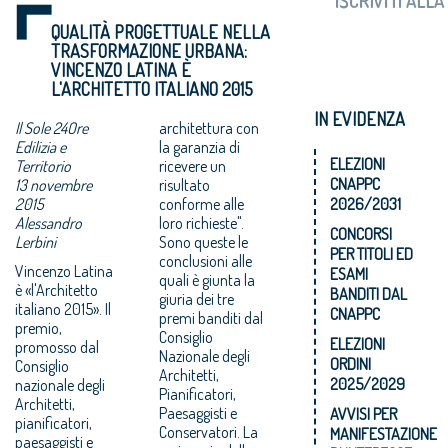
QUALITÀ PROGETTUALE NELLA
TRASFORMAZIONE URBANA:
VINCENZO LATINA È
L'ARCHITETTO ITALIANO 2015
IN EVIDENZA
Il Sole 24Ore
architettura con
Edilizia e
la garanzia di
ELEZIONI
Territorio
ricevere un
CNAPPC
13 novembre
risultato
2015
conforme alle
2026/2031
Alessandro
loro richieste".
CONCORSI
Lerbini
Sono queste le
PER TITOLI ED
conclusioni alle
Vincenzo Latina
ESAMI
quali è giunta la
è «l'Architetto
BANDITI DAL
giuria dei tre
italiano 2015». Il
CNAPPC
premi banditi dal
premio,
Consiglio
ELEZIONI
promosso dal
Nazionale degli
ORDINI
Consiglio
Architetti,
2025/2029
nazionale degli
Pianificatori,
Architetti,
Paesaggisti e
AVVISI PER
pianificatori,
Conservatori. La
MANIFESTAZIONE
paesaggisti e