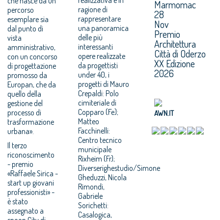
che nasce da un
Marmomac
ragione di
percorso
28
rappresentare
esemplare sia
Nov
una panoramica
dal punto di
Premio
delle più
vista
Architettura
interessanti
amministrativo,
Città di Oderzo
opere realizzate
con un concorso
XX Edizione
da progettisti
di progettazione
2026
under 40, i
promosso da
progetti di Mauro
Europan, che da
Crepaldi: Polo
quello della
cimiteriale di
gestione del
Copparo (Fe);
processo di
AWN.IT
Matteo
trasformazione
Facchinelli:
urbana».
Centro tecnico
Il terzo
municipale
riconoscimento
Rixheim (Fr);
- premio
Diverserighestudio/Simone
«Raffaele Sirica -
Gheduzzi, Nicola
start up giovani
Rimondi,
professionisti» -
Gabriele
è stato
Sorichetti:
assegnato a
Casalogica,
spoon.City di