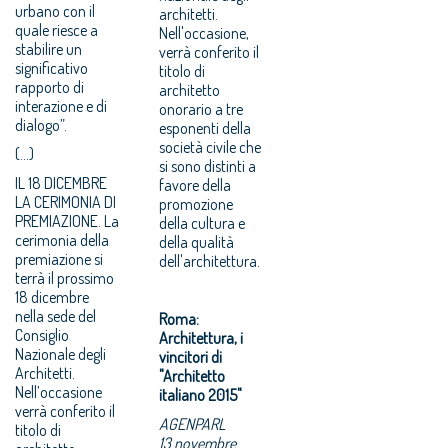
urbano con il
architetti.
quale riesce a
Nell'occasione,
stabilire un
verrà conferito il
significativo
titolo di
rapporto di
architetto
interazione e di
onorario a tre
dialogo”.
esponenti della
società civile che
(...)
si sono distinti a
IL 18 DICEMBRE
favore della
LA CERIMONIA DI
promozione
PREMIAZIONE. La
della cultura e
cerimonia della
della qualità
premiazione si
dell'architettura.
terrà il prossimo
18 dicembre
nella sede del
Roma:
Consiglio
Architettura, i
Nazionale degli
vincitori di
Architetti.
"Architetto
Nell’occasione
italiano 2015"
verrà conferito il
AGENPARL
titolo di
13 novembre