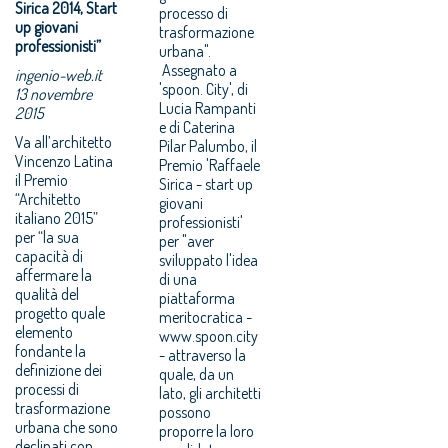
Sirica 2014, Start
processo di
up giovani
trasformazione
professionisti”
urbana".
Assegnato a
ingenio-web.it
'spoon. City', di
13 novembre
Lucia Rampanti
2015
e di Caterina
Va all’architetto
Pilar Palumbo, il
Vincenzo Latina
Premio 'Raffaele
il Premio
Sirica - start up
“Architetto
giovani
italiano 2015”
professionisti'
per “la sua
per "aver
capacità di
sviluppato l'idea
affermare la
di una
qualità del
piattaforma
progetto quale
meritocratica -
elemento
www.spoon.city
fondante la
- attraverso la
definizione dei
quale, da un
processi di
lato, gli architetti
trasformazione
possono
urbana che sono
proporre la loro
declinati con