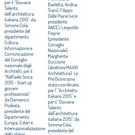
per il “Giovane
Barletta, Andria,
Talento
Trani), Filippo
dell’architettura
Delle Piane (vice
italiana 2015”, da
presidente
Simone Cola,
ANCE), Leopoldo
presidente del
Freyrie
dipartimento
(presidente
Cultura,
Consiglio
Informazione e
Nazionale),
Comunicazione
Margherita
del Consiglio
Guccione
nazionale degli
(direttore MAXXI
Architetti; per il
Architettura). Le
“Raffaele Sirica
Pre Giurie sono
2015 - Start up
state coordinate,
giovani
per l' "Architetto
professionisti”
Italiano 2015" e
da Domenico
per il "Giovane
Podestà,
Talento
presidente del
dell'architettura
Dipartimento
italiana 2015", da
Europa, Esteri e
Simone Cola,
Internazionalizzazione
presidente del
dello stesso