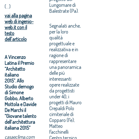
Lungomare di
(...)
Balestrate (Pa).
vai alla pagina
web di ingenio-
Segnalati anche,
web.it con il
per la loro
testo
qualità
dell'articolo
progettuale e
realizzativa e in
ragione di
A Vincenzo
rappresentare
Latina il Premio
una panoramica
“Architetto
delle più
italiano
interessanti
2015”.
Allo
opere realizzate
Studio demogo
da progettisti
di Simone
under 40, i
Gobbo, Alberto
progetti di Mauro
Mottola e Davide
Crepaldi Polo
De Marchi il
cimiteriale di
“Giovane talento
Copparo (Fe);
dell’architettura
Matteo
italiana 2015”
Facchinelli
casaeclima.com
Centro tecnico