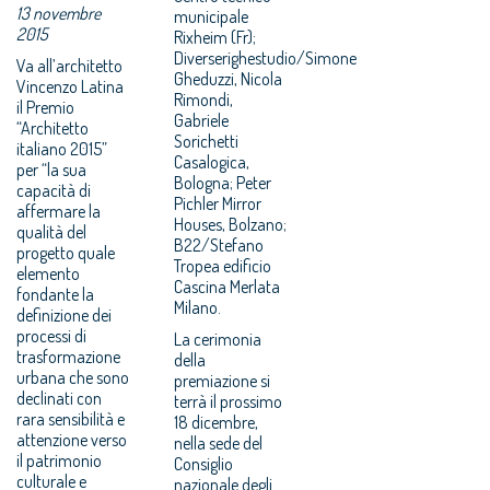
13 novembre
municipale
2015
Rixheim (Fr);
Diverserighestudio/Simone
Va all’architetto
Gheduzzi, Nicola
Vincenzo Latina
Rimondi,
il Premio
Gabriele
“Architetto
Sorichetti
italiano 2015”
Casalogica,
per “la sua
Bologna; Peter
capacità di
Pichler Mirror
affermare la
Houses, Bolzano;
qualità del
B22/Stefano
progetto quale
Tropea edificio
elemento
Cascina Merlata
fondante la
Milano.
definizione dei
processi di
La cerimonia
trasformazione
della
urbana che sono
premiazione si
declinati con
terrà il prossimo
rara sensibilità e
18 dicembre,
attenzione verso
nella sede del
il patrimonio
Consiglio
culturale e
nazionale degli