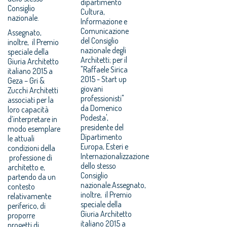
dipartimento
Consiglio
Cultura,
nazionale.
Informazione e
Comunicazione
Assegnato,
del Consiglio
inoltre, il Premio
nazionale degli
speciale della
Architetti; per il
Giuria Architetto
"Raffaele Sirica
italiano 2015 a
2015 - Start up
Geza – Gri &
giovani
Zucchi Architetti
professionisti"
associati per la
da Domenico
loro capacità
Podesta',
d’interpretare in
presidente del
modo esemplare
Dipartimento
le attuali
Europa, Esteri e
condizioni della
Internazionalizzazione
professione di
dello stesso
architetto e,
Consiglio
partendo da un
nazionale.Assegnato,
contesto
inoltre, il Premio
relativamente
speciale della
periferico, di
Giuria Architetto
proporre
italiano 2015 a
progetti di