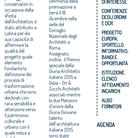
cerimonia della
DI INTERESSE
conservatori in
premiazione si
occasione della
CONFERENZE
terrà il 18
«Festa
DEGLI ORDINI
dicembre nella
dell'Architetto», è
E DCR
sede del
stato attribuito a
Consiglio
PROGETTO
Latina per «la
Nazionale degli
EUROPA,
sua capacità di
Architetti a
affermare la
SPORTELLO
Roma.
qualità del
INFORMATIVO,
Assegnato,
progetto quale
BANDI E
inoltre, il Premio
elemento
OPPORTUNITÀ
speciale della
fondante la
Giuria Architetto
ISTITUZIONE
definizione dei
italiano 2015 a
ELENCO
processi di
Geza - Gri &
AFFIDAMENTO
trasformazione
Zucchi Architetti
INCARICHI
urbana che sono
associati mentre
declinati con
le due Menzioni
ALBO
rara sensibilità e
d'onore della
FORNITORI
attenzione verso
Giuria Giovane
il patrimonio
talento
culturale e
dell'architettura
AGENDA
urbano con il
italiana 2015
quale riesce a
sono state