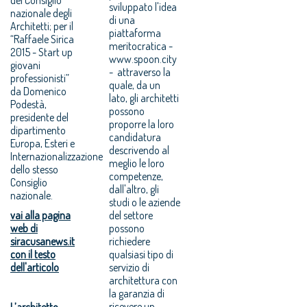
sviluppato l'idea
nazionale degli
di una
Architetti; per il
piattaforma
“Raffaele Sirica
meritocratica -
2015 - Start up
www.spoon.city
giovani
- attraverso la
professionisti”
quale, da un
da Domenico
lato, gli architetti
Podestà,
possono
presidente del
proporre la loro
dipartimento
candidatura
Europa, Esteri e
descrivendo al
Internazionalizzazione
meglio le loro
dello stesso
competenze,
Consiglio
dall'altro, gli
nazionale.
studi o le aziende
vai alla pagina
del settore
web di
possono
siracusanews.it
richiedere
con il testo
qualsiasi tipo di
dell'articolo
servizio di
architettura con
la garanzia di
ricevere un
L’architetto