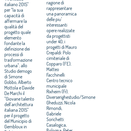
ragione di
italiano 2015"
rappresentare
per "la sua
una panoramica
capacità di
delle piu'
affermare la
interessanti
qualità del
opere realizzate
progetto quale
da progettisti
elemento
under 40, i
fondante la
progetti di Mauro
definizione dei
Crepaldi: Polo
processi di
cimiteriale di
trasformazione
Copparo (FE);
urbana"; allo
Matteo
Studio demogo
Facchinelli:
di Simone
Centro tecnico
Gobbo, Alberto
municipale
Mottola e Davide
Rixheim (Fr);
De Marchi il
Diverserighestudio/Simone
"Giovane talento
Gheduzzi, Nicola
dell'architettura
Rimondi,
italiana 2015"
Gabriele
per il progetto
Sorichetti:
del Municipio di
Casalogica,
Gembloux in
Bologna; Peter