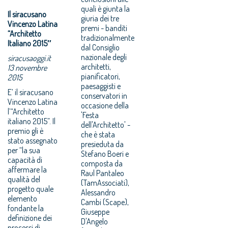
quali è giunta la
Il siracusano
giuria dei tre
Vincenzo Latina
premi - banditi
“Architetto
tradizionalmente
Italiano 2015″
dal Consiglio
nazionale degli
siracusaoggi.it
architetti,
13 novembre
pianificatori,
2015
paesaggisti e
E’ il siracusano
conservatori in
Vincenzo Latina
occasione della
l’“Architetto
'Festa
italiano 2015”. Il
dell'Architetto' -
premio gli è
che è stata
stato assegnato
presieduta da
per “la sua
Stefano Boeri e
capacità di
composta da
affermare la
Raul Pantaleo
qualità del
(TamAssociati),
progetto quale
Alessandro
elemento
Cambi (Scape),
fondante la
Giuseppe
definizione dei
D'Angelo
processi di