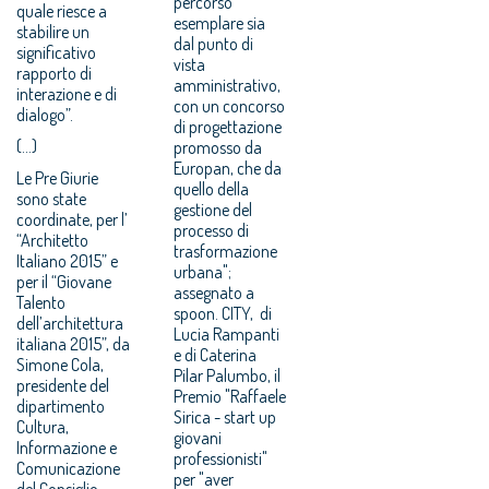
percorso
quale riesce a
esemplare sia
stabilire un
dal punto di
significativo
vista
rapporto di
amministrativo,
interazione e di
con un concorso
dialogo”.
di progettazione
(…)
promosso da
Europan, che da
Le Pre Giurie
quello della
sono state
gestione del
coordinate, per l’
processo di
“Architetto
trasformazione
Italiano 2015” e
urbana";
per il “Giovane
assegnato a
Talento
spoon. CITY, di
dell’architettura
Lucia Rampanti
italiana 2015”, da
e di Caterina
Simone Cola,
Pilar Palumbo, il
presidente del
Premio "Raffaele
dipartimento
Sirica - start up
Cultura,
giovani
Informazione e
professionisti"
Comunicazione
per "aver
del Consiglio