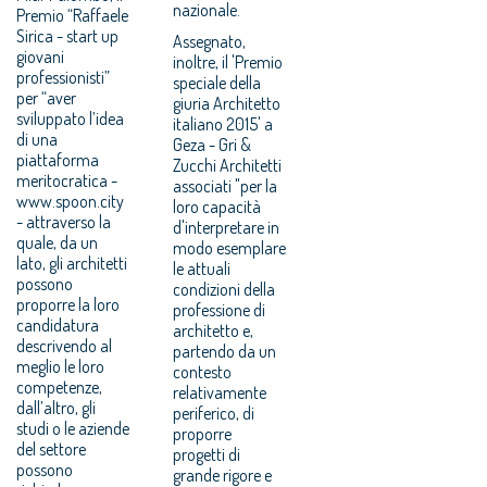
nazionale.
Premio “Raffaele
Sirica - start up
Assegnato,
giovani
inoltre, il 'Premio
professionisti”
speciale della
per “aver
giuria Architetto
sviluppato l’idea
italiano 2015' a
di una
Geza - Gri &
piattaforma
Zucchi Architetti
meritocratica -
associati "per la
www.spoon.city
loro capacità
- attraverso la
d'interpretare in
quale, da un
modo esemplare
lato, gli architetti
le attuali
possono
condizioni della
proporre la loro
professione di
candidatura
architetto e,
descrivendo al
partendo da un
meglio le loro
contesto
competenze,
relativamente
dall’altro, gli
periferico, di
studi o le aziende
proporre
del settore
progetti di
possono
grande rigore e