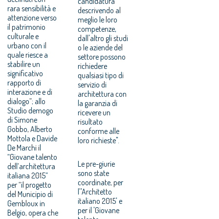
candidatura
rara sensibilità e
descrivendo al
attenzione verso
meglio le loro
il patrimonio
competenze,
culturale e
dall'altro gli studi
urbano con il
o le aziende del
quale riesce a
settore possono
stabilire un
richiedere
significativo
qualsiasi tipo di
rapporto di
servizio di
interazione e di
architettura con
dialogo”; allo
la garanzia di
Studio demogo
ricevere un
di Simone
risultato
Gobbo, Alberto
conforme alle
Mottola e Davide
loro richieste".
De Marchi il
“Giovane talento
Le pre-giurie
dell’architettura
sono state
italiana 2015”
coordinate, per
per “il progetto
l''Architetto
del Municipio di
italiano 2015' e
Gembloux in
per il 'Giovane
Belgio, opera che