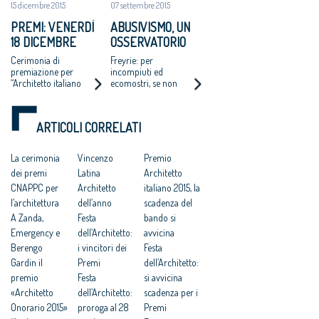
15 dicembre 2015
07 settembre 2015
Premio Raffaele Sirica,
Start up giovani
PREMI: VENERDÌ
ABUSIVISMO, UN
professionisti, banditi
18 DICEMBRE
OSSERVATORIO
tradizionalmente dal
CNAPPC
ASSEGNATI GLI
PER BLOCCARE IL
Cerimonia di
Freyrie: per
"ARCHITETTO
FENOMENO
premiazione per
incompiuti ed
“Architetto italiano
ecomostri, se non
ONORARIO"
2015”, “Giovane talento
vengono terminati
dell'architettura 2015”,
o abbattuti, il loro
“Raffaele Sirica 2015,
destino sta nel loro
ARTICOLI CORRELATI
Start up giovani
riuso e nella loro
professionisti”.
trasformazione
La cerimonia
Vincenzo
Premio
dei premi
Latina
Architetto
CNAPPC per
Architetto
italiano 2015, la
l’architettura
dell’anno
scadenza del
A Zanda,
Festa
bando si
Emergency e
dell’Architetto:
avvicina
Berengo
i vincitori dei
Festa
Gardin il
Premi
dell’Architetto:
premio
Festa
si avvicina
«Architetto
dell’Architetto:
scadenza per i
Onorario 2015»
proroga al 28
Premi