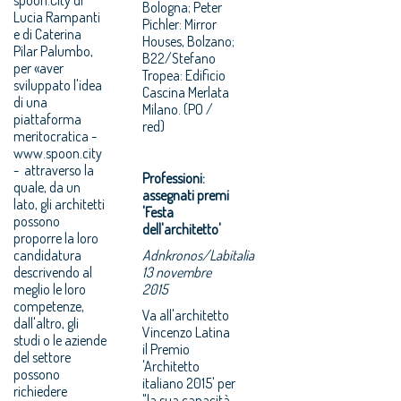
Bologna; Peter
Lucia Rampanti
Pichler: Mirror
e di Caterina
Houses, Bolzano;
Pilar Palumbo,
B22/Stefano
per «aver
Tropea: Edificio
sviluppato l'idea
Cascina Merlata
di una
Milano. (PO /
piattaforma
red)
meritocratica -
www.spoon.city
- attraverso la
Professioni:
quale, da un
assegnati premi
lato, gli architetti
'Festa
possono
dell'architetto'
proporre la loro
candidatura
Adnkronos/Labitalia
descrivendo al
13 novembre
meglio le loro
2015
competenze,
Va all'architetto
dall'altro, gli
Vincenzo Latina
studi o le aziende
il Premio
del settore
'Architetto
possono
italiano 2015' per
richiedere
"la sua capacità