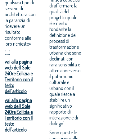
qualsiasi tipo di
di affermare la
servizio di
qualità del
architettura con
progetto quale
la garanzia di
elemento
ricevere un
fondante la
risultato
definizione dei
conforme alle
processi di
loro richieste».
trasformazione
(...)
urbana che sono
declinati con
vai alla pagina
rara sensibilità e
web de Il Sole
attenzione verso
24Ore Edilizia e
il patrimonio
Territorio con il
culturale e
testo
urbano con il
dell'articolo
quale riesce a
stabilire un
vai alla pagina
significativo
web de Il Sole
rapporto di
24Ore Edilizia e
interazione e di
Territorio con il
dialogo'.
testo
dell'articolo
Sono queste le
conclusioni alle