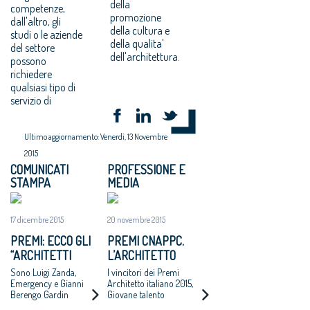
della
competenze,
promozione
dall'altro, gli
della cultura e
studi o le aziende
della qualita'
del settore
dell'architettura.
possono
richiedere
qualsiasi tipo di
servizio di
Ultimo aggiornamento: Venerdì, 13 Novembre
2015
COMUNICATI
PROFESSIONE E
STAMPA
MEDIA
17 dicembre 2015
20 novembre 2015
PREMI: ECCO GLI
PREMI CNAPPC.
“ARCHITETTI
L’ARCHITETTO
ONORARI 2015"
ITALIANO 2015 E I
Sono Luigi Zanda,
I vincitori dei Premi
GIOVANI TALENTI
Emergency e Gianni
Architetto italiano 2015,
Berengo Gardin
Giovane talento
DELL’ARCHITETTURA
dell’architettura 2015,