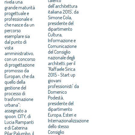
talento
rivela una
dell'architettura
grande maturità
italiana 2015', da
progettuale e
Simone Cola,
professionale e
presidente del
che nasce da un
dipartimento
percorso
Cultura,
esemplare sia
Informazione e
dal punto di
Comunicazione
vista
del Consiglio
amministrativo,
nazionale degli
con un concorso
architetti; per il
di progettazione
'Raffaele Sirica
promosso da
2015 - Start up
Europan, che da
giovani
quello della
professionisti' da
gestione del
Domenico
processo di
Podestà,
trasformazione
presidente del
urbana”;
dipartimento
assegnato a
Europa, Esteri e
spoon. CITY, di
Internazionalizzazione
Lucia Rampanti
dello stesso
e di Caterina
Consiglio
Pilar Palumbo, il