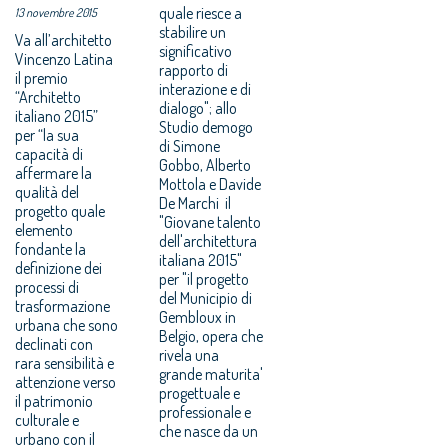
quale riesce a
13 novembre 2015
stabilire un
Va all’architetto
significativo
Vincenzo Latina
rapporto di
il premio
interazione e di
“Architetto
dialogo"; allo
italiano 2015”
Studio demogo
per “la sua
di Simone
capacità di
Gobbo, Alberto
affermare la
Mottola e Davide
qualità del
De Marchi il
progetto quale
"Giovane talento
elemento
dell'architettura
fondante la
italiana 2015"
definizione dei
per "il progetto
processi di
del Municipio di
trasformazione
Gembloux in
urbana che sono
Belgio, opera che
declinati con
rivela una
rara sensibilità e
grande maturita'
attenzione verso
progettuale e
il patrimonio
professionale e
culturale e
che nasce da un
urbano con il