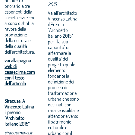
architetto
2015
onorario a tre
esponenti della
Va all'architetto
società civile che
Vincenzo Latina
si sono distinti a
il Premio
favore della
"Architetto
promozione
italiano 2015"
della cultura e
per "la sua
della qualità
capacita' di
dell’architettura.
affermare la
qualita' del
vai alla pagina
progetto quale
web di
elemento
casaeclima.com
fondante la
con il testo
definizione dei
dell'articolo
processi di
trasformazione
urbana che sono
Siracusa, A
declinati con
Vincenzo Latina
rara sensibilita' e
il premio
attenzione verso
“Architetto
il patrimonio
italiano 2015”
culturale e
siracusanews.it
urbano con il