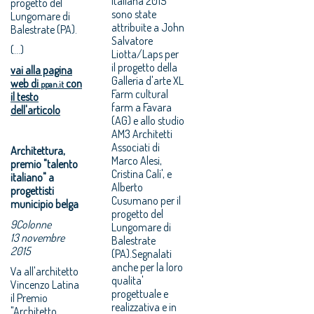
italiana 2015
progetto del
sono state
Lungomare di
attribuite a John
Balestrate (PA).
Salvatore
(...)
Liotta/Laps per
il progetto della
vai alla pagina
Galleria d'arte XL
web di
con
ppan.it
Farm cultural
il testo
farm a Favara
dell'articolo
(AG) e allo studio
AM3 Architetti
Associati di
Architettura,
Marco Alesi,
premio "talento
Cristina Cali', e
italiano" a
Alberto
progettisti
Cusumano per il
municipio belga
progetto del
9Colonne
Lungomare di
13 novembre
Balestrate
2015
(PA).Segnalati
anche per la loro
Va all'architetto
qualita'
Vincenzo Latina
progettuale e
il Premio
realizzativa e in
"Architetto