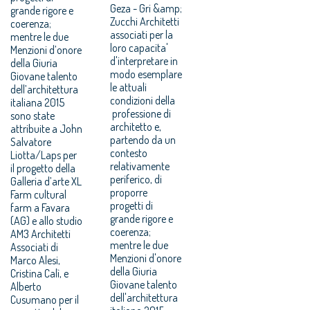
Geza - Gri &amp;
grande rigore e
Zucchi Architetti
coerenza;
associati per la
mentre le due
loro capacita'
Menzioni d’onore
d'interpretare in
della Giuria
modo esemplare
Giovane talento
le attuali
dell’architettura
condizioni della
italiana 2015
professione di
sono state
architetto e,
attribuite a John
partendo da un
Salvatore
contesto
Liotta/Laps per
relativamente
il progetto della
periferico, di
Galleria d’arte XL
proporre
Farm cultural
progetti di
farm a Favara
grande rigore e
(AG) e allo studio
coerenza;
AM3 Architetti
mentre le due
Associati di
Menzioni d'onore
Marco Alesi,
della Giuria
Cristina Calì, e
Giovane talento
Alberto
dell'architettura
Cusumano per il