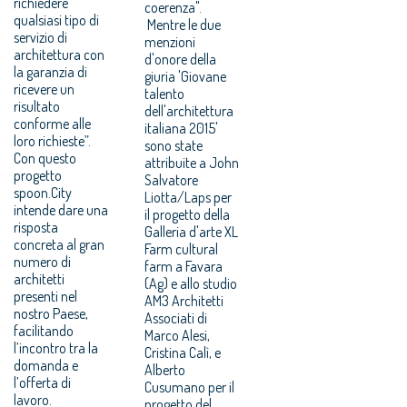
richiedere
coerenza".
qualsiasi tipo di
Mentre le due
servizio di
menzioni
architettura con
d'onore della
la garanzia di
giuria 'Giovane
ricevere un
talento
risultato
dell'architettura
conforme alle
italiana 2015'
loro richieste”.
sono state
Con questo
attribuite a John
progetto
Salvatore
spoon.City
Liotta/Laps per
intende dare una
il progetto della
risposta
Galleria d'arte XL
concreta al gran
Farm cultural
numero di
farm a Favara
architetti
(Ag) e allo studio
presenti nel
AM3 Architetti
nostro Paese,
Associati di
facilitando
Marco Alesi,
l’incontro tra la
Cristina Calì, e
domanda e
Alberto
l’offerta di
Cusumano per il
lavoro.
progetto del