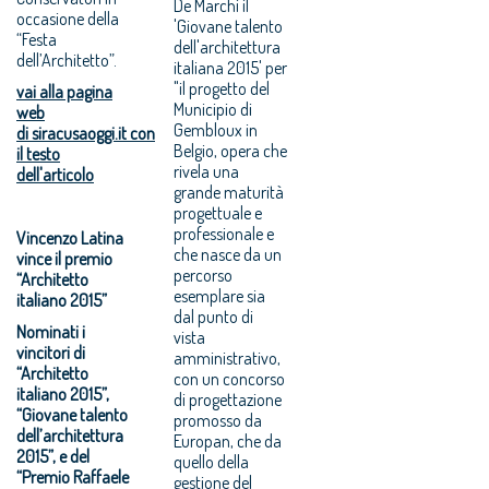
De Marchi il
occasione della
'Giovane talento
“Festa
dell'architettura
dell’Architetto”.
italiana 2015' per
"il progetto del
vai alla pagina
Municipio di
web
Gembloux in
di siracusaoggi.it con
Belgio, opera che
il testo
rivela una
dell'articolo
grande maturità
progettuale e
professionale e
Vincenzo Latina
che nasce da un
vince il premio
percorso
“Architetto
esemplare sia
italiano 2015”
dal punto di
Nominati i
vista
vincitori di
amministrativo,
“Architetto
con un concorso
italiano 2015”,
di progettazione
“Giovane talento
promosso da
dell’architettura
Europan, che da
2015”, e del
quello della
“Premio Raffaele
gestione del