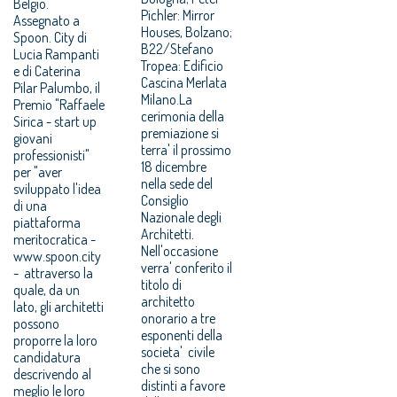
Belgio.
Pichler: Mirror
Assegnato a
Houses, Bolzano;
Spoon. City di
B22/Stefano
Lucia Rampanti
Tropea: Edificio
e di Caterina
Cascina Merlata
Pilar Palumbo, il
Milano.La
Premio "Raffaele
cerimonia della
Sirica - start up
premiazione si
giovani
terra' il prossimo
professionisti"
18 dicembre
per "aver
nella sede del
sviluppato l'idea
Consiglio
di una
Nazionale degli
piattaforma
Architetti.
meritocratica -
Nell'occasione
www.spoon.city
verra' conferito il
- attraverso la
titolo di
quale, da un
architetto
lato, gli architetti
onorario a tre
possono
esponenti della
proporre la loro
societa' civile
candidatura
che si sono
descrivendo al
distinti a favore
meglio le loro