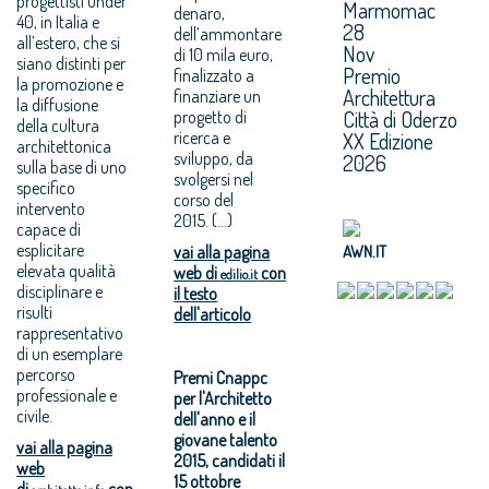
progettisti under
Marmomac
denaro,
40, in Italia e
28
dell’ammontare
all’estero, che si
Nov
di 10 mila euro,
siano distinti per
Premio
finalizzato a
la promozione e
Architettura
finanziare un
la diffusione
Città di Oderzo
progetto di
della cultura
ricerca e
XX Edizione
architettonica
sviluppo, da
2026
sulla base di uno
svolgersi nel
specifico
corso del
intervento
2015. (...)
capace di
esplicitare
vai alla pagina
AWN.IT
elevata qualità
web di
con
edilio.it
disciplinare e
il testo
risulti
dell'articolo
rappresentativo
di un esemplare
percorso
Premi Cnappc
professionale e
per l'Architetto
civile.
dell'anno e il
giovane talento
vai alla pagina
2015, candidati il
web
15 ottobre
di
con