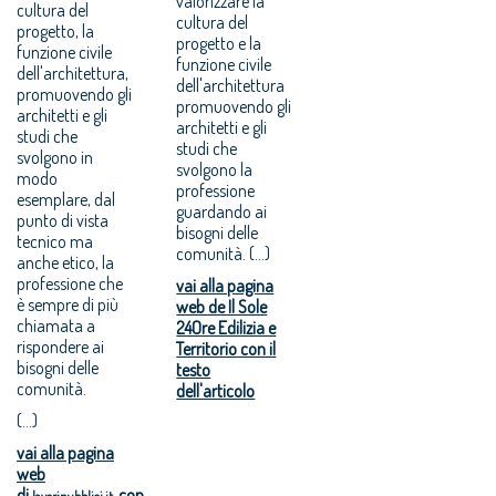
valorizzare la
cultura del
cultura del
progetto, la
progetto e la
funzione civile
funzione civile
dell'architettura,
dell'architettura
promuovendo gli
promuovendo gli
architetti e gli
architetti e gli
studi che
studi che
svolgono in
svolgono la
modo
professione
esemplare, dal
guardando ai
punto di vista
bisogni delle
tecnico ma
comunità. (...)
anche etico, la
professione che
vai alla pagina
è sempre di più
web de Il Sole
chiamata a
24Ore Edilizia e
rispondere ai
Territorio con il
bisogni delle
testo
comunità.
dell'articolo
(...)
vai alla pagina
web
di
con