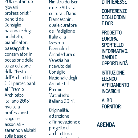
2015 – Start up
Ministro dei Beni
DI INTERESSE
giovani
e delle Attività
CONFERENZE
professionisti”
culturali, Dario
DEGLI ORDINI
banditi dal
Franceschini,
E DCR
Consiglio
quale curatore
nazionale degli
del Padiglione
PROGETTO
architetti,
Italia alla
EUROPA,
pianificatori,
15esima
SPORTELLO
paesaggisti e
Biennale di
INFORMATIVO,
conservatori in
Architettura di
BANDI E
occasione della
Venezia ha
OPPORTUNITÀ
terza edizione
ricevuto dal
della “Festa
Consiglio
ISTITUZIONE
dell’Architetto”.
Nazionale degli
ELENCO
(...) I partecipanti
Architetti il
AFFIDAMENTO
al “Premio
Premio
INCARICHI
Architetto
“Architetto
ALBO
Italiano 2015” –
italiano 2014".
rivolto a
FORNITORI
Originalità,
professionisti,
attenzione
singoli e
all’innovazione e
associati –
AGENDA
progetto di
saranno valutati
architettura
sulla base di