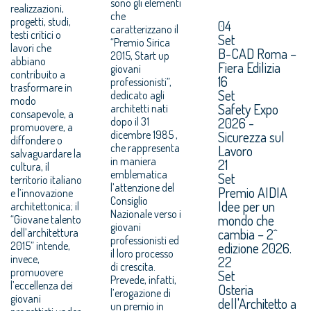
sono gli elementi
realizzazioni,
che
progetti, studi,
04
caratterizzano il
testi critici o
Set
“Premio Sirica
lavori che
B-CAD Roma –
2015, Start up
abbiano
Fiera Edilizia
giovani
contribuito a
16
professionisti”,
trasformare in
Set
dedicato agli
modo
Safety Expo
architetti nati
consapevole, a
2026 -
dopo il 31
promuovere, a
dicembre 1985 ,
Sicurezza sul
diffondere o
che rappresenta
Lavoro
salvaguardare la
in maniera
21
cultura, il
emblematica
Set
territorio italiano
l’attenzione del
Premio AIDIA
e l’innovazione
Consiglio
Idee per un
architettonica; il
Nazionale verso i
mondo che
“Giovane talento
giovani
cambia – 2^
dell’architettura
professionisti ed
2015” intende,
edizione 2026.
il loro processo
invece,
22
di crescita.
promuovere
Set
Prevede, infatti,
l’eccellenza dei
Osteria
l’erogazione di
giovani
dell'Architetto a
un premio in