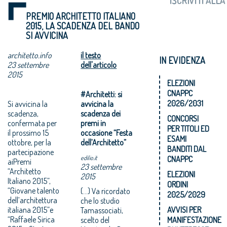
PREMIO ARCHITETTO ITALIANO
2015, LA SCADENZA DEL BANDO
SI AVVICINA
architetto.info
il testo
IN EVIDENZA
23 settembre
dell'articolo
2015
ELEZIONI
CNAPPC
#Architetti: si
2026/2031
Si avvicina la
avvicina la
scadenza,
scadenza dei
CONCORSI
confermata per
premi in
PER TITOLI ED
il prossimo 15
occasione “Festa
ESAMI
ottobre, per la
dell’Architetto”
BANDITI DAL
partecipazione
edilio.it
CNAPPC
aiPremi
23 settembre
“Architetto
ELEZIONI
2015
Italiano 2015”,
ORDINI
“Giovane talento
(...) Va ricordato
2025/2029
dell’architettura
che lo studio
italiana 2015”e
AVVISI PER
Tamassociati,
“Raffaele Sirica
scelto del
MANIFESTAZIONE