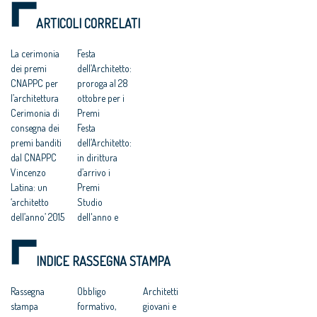
dell'architettura 2015”,
dell'architettura 2015”,
“Raffaele Sirica 2015,
“Raffaele Sirica 2015,
ARTICOLI CORRELATI
Start up giovani
Start up giovani
professionisti”.
professionisti”
La cerimonia
Festa
dei premi
dell’Architetto:
CNAPPC per
proroga al 28
l’architettura
ottobre per i
Cerimonia di
Premi
consegna dei
Festa
premi banditi
dell’Architetto:
dal CNAPPC
in dirittura
Vincenzo
d’arrivo i
Latina: un
Premi
‘architetto
Studio
dell’anno’ 2015
dell'anno e
mai così
miglior
lontano dalla
giovane
INDICE RASSEGNA STAMPA
ribalta
talento, scade il
Premi Cnappc.
15 ottobre il
L’architetto
Rassegna
premio
Obbligo
Architetti
italiano 2015 e i
stampa
organizzato
formativo,
giovani e