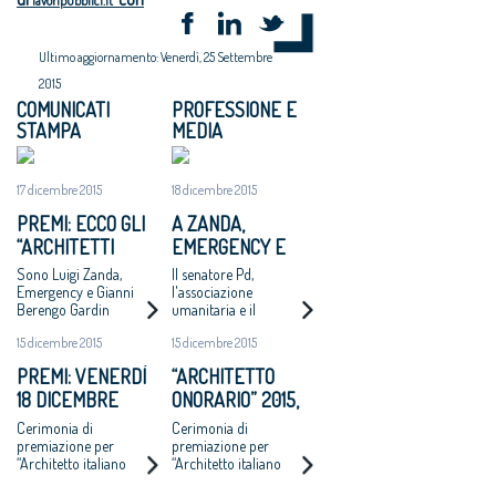
lavoripubblici.it
Ultimo aggiornamento: Venerdì, 25 Settembre
2015
COMUNICATI
PROFESSIONE E
STAMPA
MEDIA
17 dicembre 2015
18 dicembre 2015
PREMI: ECCO GLI
A ZANDA,
“ARCHITETTI
EMERGENCY E
ONORARI 2015"
BERENGO GARDIN
Sono Luigi Zanda,
Il senatore Pd,
IL PREMIO
Emergency e Gianni
l'associazione
Berengo Gardin
umanitaria e il
«ARCHITETTO
fotografo riceveranno
ONORARIO 2015»
15 dicembre 2015
15 dicembre 2015
oggi a Roma i
riconoscimenti del
PREMI: VENERDÌ
“ARCHITETTO
Cnappc
18 DICEMBRE
ONORARIO” 2015,
ASSEGNATI GLI
ASSEGNAZIONE IL
Cerimonia di
Cerimonia di
"ARCHITETTO
18 DICEMBRE
premiazione per
premiazione per
“Architetto italiano
“Architetto italiano
ONORARIO"
2015”, “Giovane talento
2015”, “Giovane talento