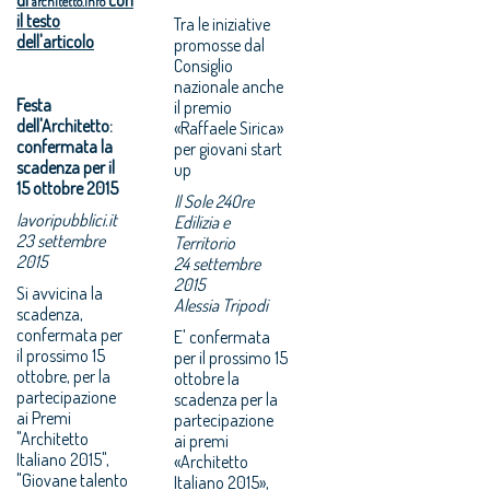
architetto.info
il testo
Tra le iniziative
dell'articolo
promosse dal
Consiglio
nazionale anche
Festa
il premio
dell'Architetto:
«Raffaele Sirica»
confermata la
per giovani start
scadenza per il
up
15 ottobre 2015
Il Sole 24Ore
lavoripubblici.it
Edilizia e
23 settembre
Territorio
2015
24 settembre
2015
Si avvicina la
Alessia Tripodi
scadenza,
confermata per
E' confermata
il prossimo 15
per il prossimo 15
ottobre, per la
ottobre la
partecipazione
scadenza per la
ai Premi
partecipazione
"Architetto
ai premi
Italiano 2015",
«Architetto
"Giovane talento
Italiano 2015»,