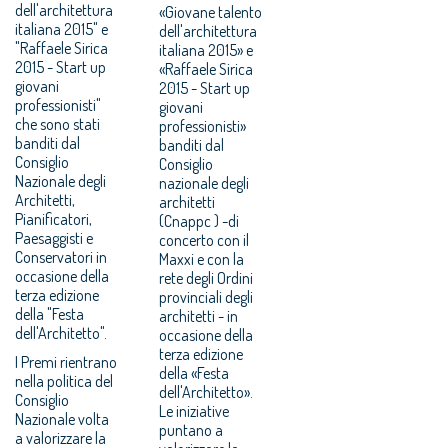
dell'architettura
«Giovane talento
italiana 2015" e
dell'architettura
"Raffaele Sirica
italiana 2015» e
2015 - Start up
«Raffaele Sirica
giovani
2015 - Start up
professionisti"
giovani
che sono stati
professionisti»
banditi dal
banditi dal
Consiglio
Consiglio
Nazionale degli
nazionale degli
Architetti,
architetti
Pianificatori,
(Cnappc ) -di
Paesaggisti e
concerto con il
Conservatori in
Maxxi e con la
occasione della
rete degli Ordini
terza edizione
provinciali degli
della "Festa
architetti - in
dell'Architetto".
occasione della
terza edizione
I Premi rientrano
della «Festa
nella politica del
dell'Architetto».
Consiglio
Le iniziative
Nazionale volta
puntano a
a valorizzare la