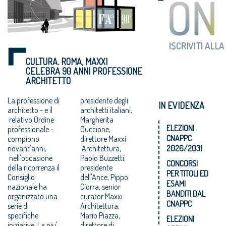
CULTURA. ROMA, MAXXI
CELEBRA 90 ANNI PROFESSIONE
ARCHITETTO
La professione di
presidente degli
IN EVIDENZA
architetto - e il
architetti italiani,
relativo Ordine
Margherita
ELEZIONI
professionale -
Guccione,
CNAPPC
compiono
direttore Maxxi
novant'anni,
Architettura,
2026/2031
nell'occasione
Paolo Buzzetti,
CONCORSI
della ricorrenza il
presidente
PER TITOLI ED
Consiglio
dell'Ance, Pippo
ESAMI
nazionale ha
Ciorra, senior
BANDITI DAL
organizzato una
curator Maxxi
CNAPPC
serie di
Architettura,
specifiche
Mario Piazza,
ELEZIONI
iniziative. La piu'
direttore di