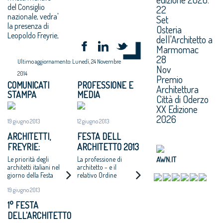
del Consiglio
22
nazionale, vedra'
Set
la presenza di
Osteria
Leopoldo Freyrie,
dell'Architetto a
Marmomac
28
Ultimo aggiornamento: Lunedì, 24 Novembre
Nov
2014
Premio
COMUNICATI
PROFESSIONE E
Architettura
STAMPA
MEDIA
Città di Oderzo
XX Edizione
2026
19 giugno 2013
12 giugno 2013
ARCHITETTI,
FESTA DELL
FREYRIE:
ARCHITETTO 2013
INVESTIRE NELLE
AWN.IT
Le priorità degli
La professione di
POLITICHE
architetti italiani nel
architetto - e il
giorno della Festa
relativo Ordine
URBANE
dell'Architetto.
professionale -
19 giugno 2013
Lanciati i Premi
compiono
"Architetto italiano
novant'anni
1° FESTA
dell'anno" e "Giovane
DELL'ARCHITETTO
talento
dell'architettura