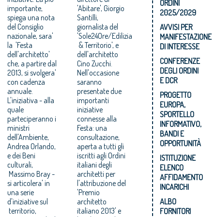
ORDINI
importante,
'Abitare', Giorgio
2025/2029
spiega una nota
Santilli,
del Consiglio
giornalista del
AVVISI PER
nazionale, sara'
'Sole24Ore/Edilizia
MANIFESTAZIONE
la 'Festa
& Territorio', e
DI INTERESSE
dell'architetto'
dell'architetto
CONFERENZE
che, a partire dal
Cino Zucchi.
DEGLI ORDINI
2013, si svolgera'
Nell'occasione
E DCR
con cadenza
saranno
annuale.
presentate due
PROGETTO
L'iniziativa - alla
importanti
EUROPA,
quale
iniziative
SPORTELLO
parteciperanno i
connesse alla
INFORMATIVO,
ministri
Festa: una
BANDI E
dell'Ambiente,
consultazione,
OPPORTUNITÀ
Andrea Orlando,
aperta a tutti gli
e dei Beni
iscritti agli Ordini
ISTITUZIONE
culturali,
italiani degli
ELENCO
Massimo Bray -
architetti per
AFFIDAMENTO
si articolera' in
l'attribuzione del
INCARICHI
una serie
'Premio
d'iniziative sul
architetto
ALBO
territorio,
italiano 2013' e
FORNITORI