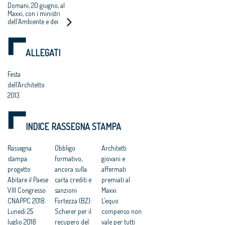
Domani, 20 giugno, al
italiana 2013"
Maxxi, con i ministri
dell'Ambiente e dei
Beni culturali al via i
Premi "Architetto
italiano 2013" e
ALLEGATI
"Giovane talento
dell'architettura
italiana 2013"
Festa
dell’Architetto
2013
INDICE RASSEGNA STAMPA
Rassegna
Obbligo
Architetti
stampa
formativo,
giovani e
progetto
ancora sulla
affermati
Abitare il Paese
carta crediti e
premiati al
VIII Congresso
sanzioni
Maxxi
CNAPPC 2018.
Fortezza (BZ):
L’equo
Lunedì 25
Scherer per il
compenso non
luglio 2018
recupero del
vale per tutti