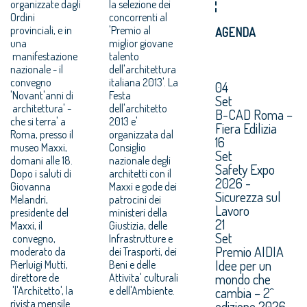
organizzate dagli
la selezione dei
Ordini
concorrenti al
provinciali, e in
'Premio al
AGENDA
una
miglior giovane
manifestazione
talento
nazionale - il
dell'architettura
convegno
italiana 2013'. La
04
'Novant'anni di
Festa
Set
architettura' -
dell'architetto
B-CAD Roma –
che si terra' a
2013 e'
Fiera Edilizia
Roma, presso il
organizzata dal
16
museo Maxxi,
Consiglio
Set
domani alle 18.
nazionale degli
Safety Expo
Dopo i saluti di
architetti con il
2026 -
Giovanna
Maxxi e gode dei
Sicurezza sul
Melandri,
patrocini dei
Lavoro
presidente del
ministeri della
21
Maxxi, il
Giustizia, delle
Set
convegno,
Infrastrutture e
Premio AIDIA
moderato da
dei Trasporti, dei
Idee per un
Pierluigi Mutti,
Beni e delle
mondo che
direttore de
Attivita' culturali
'l'Architetto', la
e dell'Ambiente.
cambia – 2^
rivista mensile
edizione 2026.