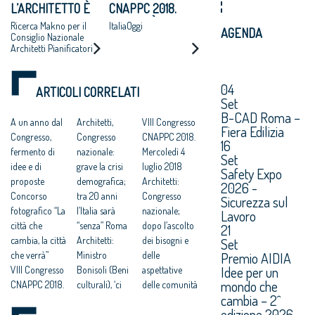
L’ARCHITETTO È
CNAPPC 2018.
RIGENERAZIONE
UNA FIGURA
MARTEDÌ 10
Ricerca Makno per il
ItaliaOggi
URBANE,
AGENDA
CRUCIALE PER
LUGLIO 2018
Consiglio Nazionale
ALTERNATIVA A
Architetti Pianificatori
DISEGNARE LO
ESPANSIONI
Paesaggisti e
SVILUPPO
Conservatori –
INCONTROLLATE
ECONOMICO E
CNAPPC
04
E AL CONSUMO DI
ARTICOLI CORRELATI
SOCIALE DEL
Set
SUOLO”
PAESE
B-CAD Roma –
A un anno dal
Architetti,
VIII Congresso
Fiera Edilizia
Congresso,
Congresso
CNAPPC 2018.
16
fermento di
nazionale:
Mercoledì 4
Set
idee e di
grave la crisi
luglio 2018
Safety Expo
proposte
demografica;
Architetti:
2026 -
Concorso
tra 20 anni
Congresso
Sicurezza sul
fotografico “La
l’Italia sarà
nazionale;
Lavoro
città che
“senza” Roma
dopo l’ascolto
21
cambia, la città
Architetti:
dei bisogni e
Set
Premio AIDIA
che verrà”
Ministro
delle
Idee per un
VIII Congresso
Bonisoli (Beni
aspettative
mondo che
CNAPPC 2018.
culturali), ‘ci
delle comunità
cambia – 2^
Lunedì 9 luglio
faremo carico
al via il
edizione 2026.
2018
di predisporre
rinnovamento