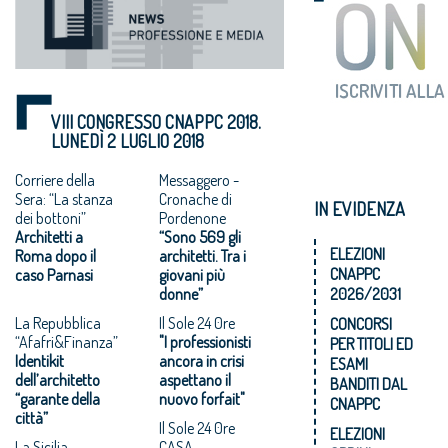
VIII CONGRESSO CNAPPC 2018.
LUNEDÌ 2 LUGLIO 2018
Corriere della
Messaggero -
Sera: “La stanza
Cronache di
IN EVIDENZA
dei bottoni”
Pordenone
Architetti a
“Sono 569 gli
ELEZIONI
Roma dopo il
architetti. Tra i
CNAPPC
caso Parnasi
giovani più
donne”
2026/2031
La Repubblica
Il Sole 24 0re
CONCORSI
“Afafri&Finanza”
"I professionisti
PER TITOLI ED
Identikit
ancora in crisi
ESAMI
dell’architetto
aspettano il
BANDITI DAL
“garante della
nuovo forfait"
CNAPPC
città”
Il Sole 24 0re
ELEZIONI
La Sicilia -
CASA