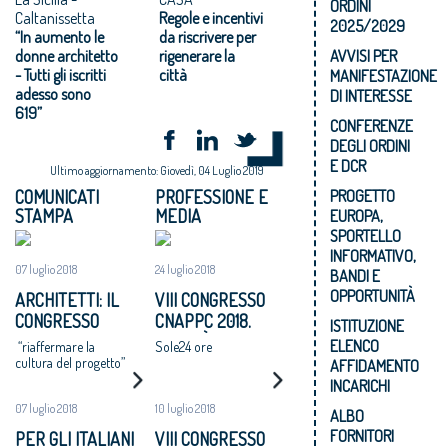
ORDINI
Caltanissetta
Regole e incentivi
2025/2029
“In aumento le
da riscrivere per
donne architetto
rigenerare la
AVVISI PER
- Tutti gli iscritti
città
MANIFESTAZIONE
adesso sono
DI INTERESSE
619”
CONFERENZE
DEGLI ORDINI
E DCR
Ultimo aggiornamento: Giovedì, 04 Luglio 2019
PROGETTO
COMUNICATI
PROFESSIONE E
STAMPA
MEDIA
EUROPA,
SPORTELLO
INFORMATIVO,
07 luglio 2018
24 luglio 2018
BANDI E
OPPORTUNITÀ
ARCHITETTI: IL
VIII CONGRESSO
CONGRESSO
CNAPPC 2018.
ISTITUZIONE
NAZIONALE
LUNEDÌ 25 LUGLIO
ELENCO
“riaffermare la
Sole24 ore
APPROVA UN
2018
cultura del progetto”
AFFIDAMENTO
MANIFESTO: “SI
INCARICHI
ADOTTI UN
07 luglio 2018
10 luglio 2018
ALBO
PROGRAMMA
FORNITORI
PER GLI ITALIANI
VIII CONGRESSO
NAZIONALE DI