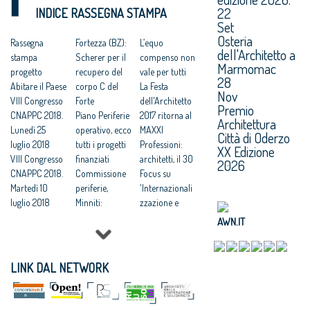
22
INDICE RASSEGNA STAMPA
VIII Congresso
norme per lo
delle città
Set
CNAPPC 2018.
sviluppo della
italiane
Osteria
Domenica 8
Rassegna
professione’.
Fortezza (BZ):
VIII Congresso
L’equo
dell'Architetto a
luglio 2018
stampa
VIII Congresso
Scherer per il
CNAPPC 2018.
compenso non
Marmomac
Votazioni VIII
progetto
CNAPPC 2018.
recupero del
Domenica 1
vale per tutti
28
Congresso
Abitare il Paese
Venerdì 6
corpo C del
luglio 2018
La Festa
Nov
2018
VIII Congresso
luglio 2018
Forte
Architetti:VIII
dell'Architetto
Premio
CNAPPC 2018.
Architetti:
Piano Periferie
Congresso
2017 ritorna al
Architettura
Lunedì 25
Cappochin, “il
operativo, ecco
nazionale,
MAXXI
Città di Oderzo
luglio 2018
Governo
tutti i progetti
attesi 3mila
Professioni:
XX Edizione
VIII Congresso
realizzi subito
finanziati
delegati in
architetti, il 30
2026
CNAPPC 2018.
un ‘Piano
Commissione
rappresentanz
Focus su
Martedì 10
d’Azione
periferie,
a dei 155mila
'Internazionali
luglio 2018
Nazionale per
Minniti:
iscritti -
zzazione e
VIII Congresso
le città
«Proposte da
Cappochin “dal
innovazione
AWN.IT
CNAPPC 2018.
sostenibili”
condividere:
Congresso una
culturale'
Lunedì 9 luglio
VIII Congresso
politiche
grande
Festa
2018
CNAPPC 2018.
integrate per le
proposta al
dell’Architetto
LINK DAL NETWORK
VIII Congresso
Gercoledì 5
città»
Paese per le
2017 - Una
CNAPPC 2018.
luglio 2018
Equo
nuove città
legge per
Domenica 8
compenso,
Congresso
l’architettura